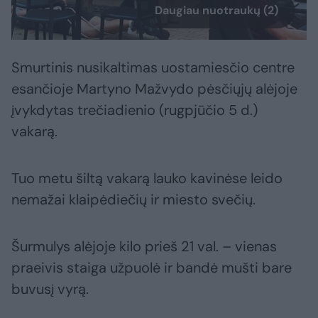
Daugiau nuotraukų (2)
Smurtinis nusikaltimas uostamiesčio centre
esančioje Martyno Mažvydo pėsčiųjų alėjoje
įvykdytas trečiadienio (rugpjūčio 5 d.)
vakarą.
Tuo metu šiltą vakarą lauko kavinėse leido
nemažai klaipėdiečių ir miesto svečių.
Šurmulys alėjoje kilo prieš 21 val. – vienas
praeivis staiga užpuolė ir bandė mušti bare
buvusį vyrą.