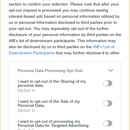
section to confirm your selection. Please note that after your
opt-out request is processed you may continue seeing
interest-based ads based on personal information utilized by
us or personal information disclosed to third parties prior to
your opt-out. You may separately opt-out of the further
disclosure of your personal information by third parties on the
Daugiau nuotraukų (17)
IAB’s list of downstream participants. This information may
also be disclosed by us to third parties on the
IAB’s List of
Downstream Participants
that may further disclose it to other
Pas G.Nausėdą pirmadienį pasikalbėti atvyko šios
third parties.
partijos teikiamas kandidatas į teisingumo ministrus
V.Kulikauskas.
Personal Data Processing Opt Outs
T.Bauro nuotr.
I want to opt-out of the Sharing of my
personal data.
Opted In
Po to, kai į vidaus reikalų ministrus siūlytas
I want to opt-out of the Sale of my
Alytaus meras Nerijus Cesiulis atsisakė
Personal Data.
Opted In
posto, prezidentas susitiko su į šias pareigas
siūlomu Vilniaus rajono savivaldybės
I want to opt-out of processing my
Personal Data for Targeted Advertising.
administracijos direktoriumi Vladislavu