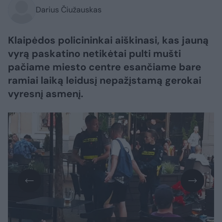
Darius Čiužauskas
Klaipėdos policininkai aiškinasi, kas jauną
vyrą paskatino netikėtai pulti mušti
pačiame miesto centre esančiame bare
ramiai laiką leidusį nepažįstamą gerokai
vyresnį asmenį.