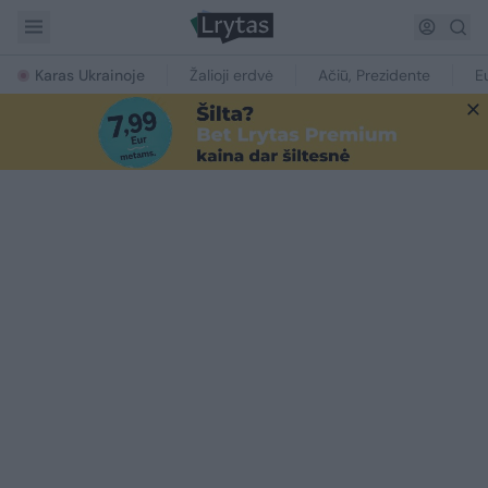
Karas Ukrainoje
Žalioji erdvė
Ačiū, Prezidente
E