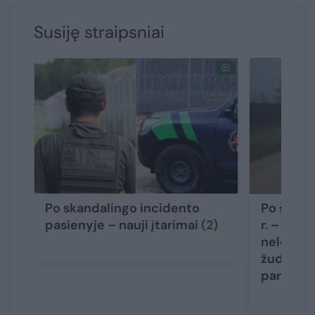
Susiję straipsniai
Po skandalingo incidento
Po šeimo
pasienyje – nauji įtarimai
(2)
r. – nauj
nelegalu
žudikas g
pareigū