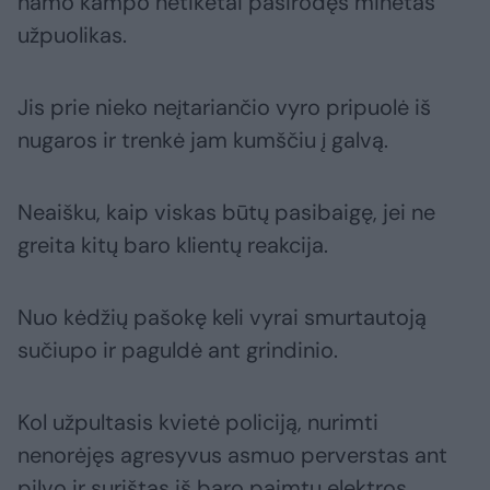
namo kampo netikėtai pasirodęs minėtas
užpuolikas.
Jis prie nieko neįtariančio vyro pripuolė iš
nugaros ir trenkė jam kumščiu į galvą.
Neaišku, kaip viskas būtų pasibaigę, jei ne
greita kitų baro klientų reakcija.
Nuo kėdžių pašokę keli vyrai smurtautoją
sučiupo ir paguldė ant grindinio.
Kol užpultasis kvietė policiją, nurimti
nenorėjęs agresyvus asmuo perverstas ant
pilvo ir surištas iš baro paimtu elektros