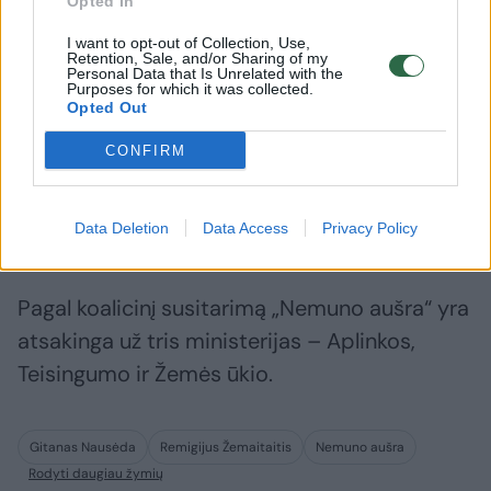
Opted In
Kondratovičiumi.
I want to opt-out of Collection, Use,
Retention, Sale, and/or Sharing of my
Personal Data that Is Unrelated with the
Purposes for which it was collected.
Demokratai į Ekonomikos ir inovacijų
Opted Out
ministeriją pasiūlė parlamentaro Luko
CONFIRM
Savicko kandidatūrą, į energetikos ministrus
– Žygimantą Vaičiūną. Su abiem kandidatais
Data Deletion
Data Access
Privacy Policy
prezidentas taip pat jau buvo susitikęs.
Pagal koalicinį susitarimą „Nemuno aušra“ yra
atsakinga už tris ministerijas – Aplinkos,
Teisingumo ir Žemės ūkio.
Gitanas Nausėda
Remigijus Žemaitaitis
Nemuno aušra
Rodyti daugiau žymių