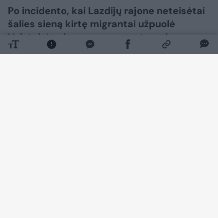
Po incidento, kai Lazdijų rajone neteisėtai
šalies sieną kirtę migrantai užpuolė
Valstybės sienos apsaugos tarnybos
(VSAT) pareigūnus, vėl užvirė diskusijos –
kaip pasieniečiams reikėtų elgtis tokiose
situacijose, kai jų sveikatai ir gyvybei
iškyla realus pavojus?