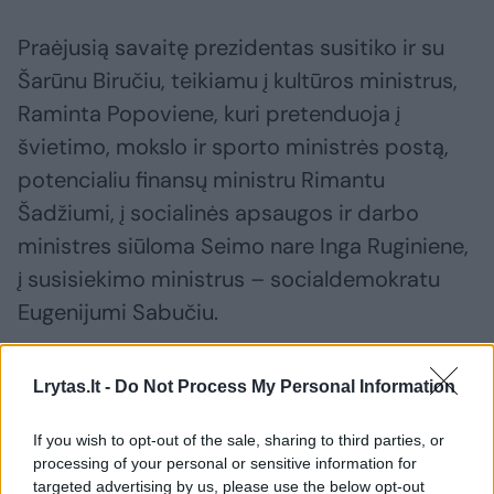
Praėjusią savaitę prezidentas susitiko ir su
Šarūnu Biručiu, teikiamu į kultūros ministrus,
Raminta Popoviene, kuri pretenduoja į
švietimo, mokslo ir sporto ministrės postą,
potencialiu finansų ministru Rimantu
Šadžiumi, į socialinės apsaugos ir darbo
ministres siūloma Seimo nare Inga Ruginiene,
į susisiekimo ministrus – socialdemokratu
Eugenijumi Sabučiu.
Lrytas.lt -
Do Not Process My Personal Information
If you wish to opt-out of the sale, sharing to third parties, or
processing of your personal or sensitive information for
targeted advertising by us, please use the below opt-out