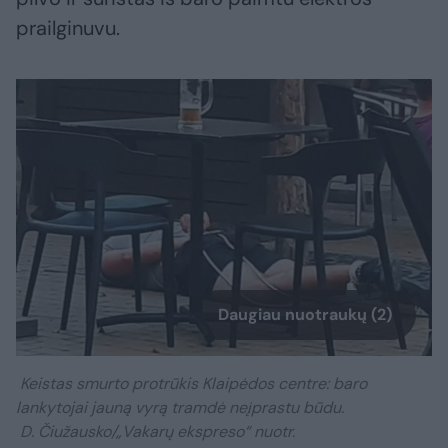
prailginuvu.
Daugiau nuotraukų (2)
Keistas smurto protrūkis Klaipėdos centre: baro
lankytojai jauną vyrą tramdė neįprastu būdu.
D. Čiužausko/„Vakarų ekspreso“ nuotr.