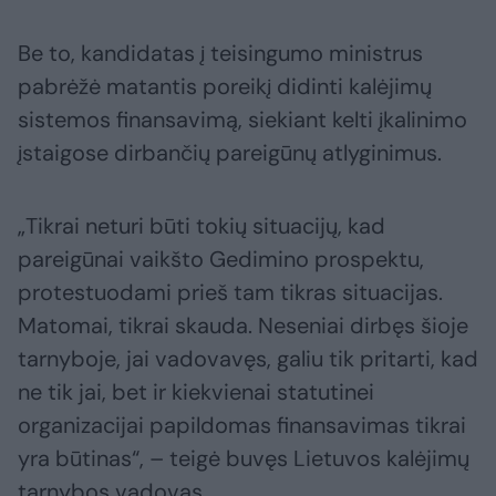
Be to, kandidatas į teisingumo ministrus
pabrėžė matantis poreikį didinti kalėjimų
sistemos finansavimą, siekiant kelti įkalinimo
įstaigose dirbančių pareigūnų atlyginimus.
„Tikrai neturi būti tokių situacijų, kad
pareigūnai vaikšto Gedimino prospektu,
protestuodami prieš tam tikras situacijas.
Matomai, tikrai skauda. Neseniai dirbęs šioje
tarnyboje, jai vadovavęs, galiu tik pritarti, kad
ne tik jai, bet ir kiekvienai statutinei
organizacijai papildomas finansavimas tikrai
yra būtinas“, – teigė buvęs Lietuvos kalėjimų
tarnybos vadovas.