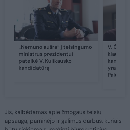
„Nemuno aušra“ į teisingumo
V. Čmily
ministrus prezidentui
klausimu
pateikė V. Kulikausko
kandidat
kandidatūrą
yra akiva
Palucko
Jis, kalbėdamas apie žmogaus teisių
apsaugą, paminėjo ir galimus darbus, kuriais
būtų siekiama sumažinti biurokratinius