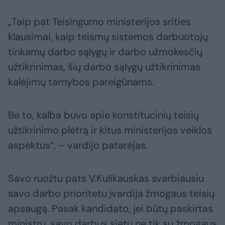
„Taip pat Teisingumo ministerijos srities
klausimai, kaip teismų sistemos darbuotojų
tinkamų darbo sąlygų ir darbo užmokesčių
užtikrinimas, šių darbo sąlygų užtikrinimas
kalėjimų tarnybos pareigūnams.
Be to, kalba buvo apie konstitucinių teisių
užtikrinimo plėtrą ir kitus ministerijos veiklos
aspektus“, – vardijo patarėjas.
Savo ruožtu pats V.Kulikauskas svarbiausiu
savo darbo prioritetu įvardija žmogaus teisių
apsaugą. Pasak kandidato, jei būtų paskirtas
ministru, savo darbus sietų ne tik su žmogaus