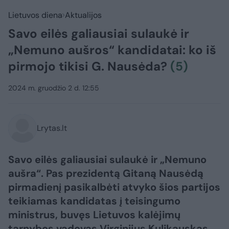
Lietuvos diena
Aktualijos
Savo eilės galiausiai sulaukė ir
„Nemuno aušros“ kandidatai: ko iš
pirmojo tikisi G. Nausėda?
(5)
2024 m. gruodžio 2 d. 12:55
Lrytas.lt
Savo eilės galiausiai sulaukė ir „Nemuno
aušra“. Pas prezidentą Gitaną Nausėdą
pirmadienį pasikalbėti atvyko šios partijos
teikiamas kandidatas į teisingumo
ministrus, buvęs Lietuvos kalėjimų
tarnybos vadovas Virginijus Kulikauskas.