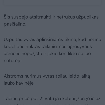
Šis suspėjo atsitraukti ir netrukus užpuolikas
pasišalino.
Užpultas vyras aplinkiniams tikino, kad nežino
kodėl pasirinktas taikiniu, nes agresyvaus
asmens nepažįsta ir jokio konflikto su juo
neturėjo.
Aistroms nurimus vyras toliau leido laiką
lauko kavinėje.
Tačiau prieš pat 21 val. į ją skubiai įžengė iš už