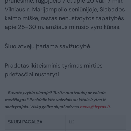
pranešime, rugpjūčio 7 d. apie 20 val. 17 min.
Vilniaus r., Marijampolio seniūnijoje, Slabados
kaimo miške, rastas nenustatytos tapatybės
apie 25–30 m. amžiaus mirusio vyro kūnas.
Šiuo atveju įtariama savižudybė.
Pradėtas ikiteisminis tyrimas mirties
priežasčiai nustatyti.
Buvote įvykio vietoje? Turite nuotraukų ar vaizdo
medžiagos? Pasidalinkite vaizdais su kitais lrytas.lt
skaitytojais. Viską galite siųsti adresu
news@lrytas.lt
.
SKUBI PAGALBA
112