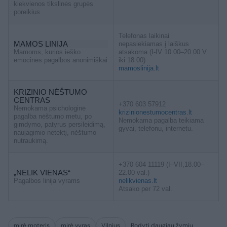
kiekvienos tikslinės grupės
poreikius
Telefonas laikinai
MAMOS LINIJA
nepasiekiamas į laiškus
Mamoms, kurios ieško
atsakoma (I-IV 10.00–20.00 V
emocinės pagalbos anonimiškai
iki 18.00)
mamoslinija.lt
KRIZINIO NĖŠTUMO
CENTRAS
+370 603 57912
Nemokama psichologinė
krizinionestumocentras.lt
pagalba nėštumo metu, po
Nemokama pagalba teikiama
gimdymo, patyrus persileidimą,
gyvai, telefonu, internetu.
naujagimio netektį, nėštumo
nutraukimą.
+370 604 11119 (I–VII,18.00–
„NELIK VIENAS“
22.00 val.)
Pagalbos linija vyrams
nelikvienas.lt
Atsako per 72 val.
mirė moteris
mirė vyras
Vilnius
Rodyti daugiau žymių