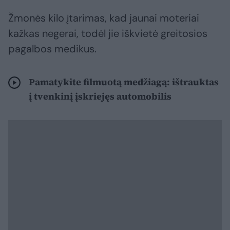
Žmonės kilo įtarimas, kad jaunai moteriai
kažkas negerai, todėl jie iškvietė greitosios
pagalbos medikus.
Pamatykite filmuotą medžiagą: ištrauktas
į tvenkinį įskriejęs automobilis