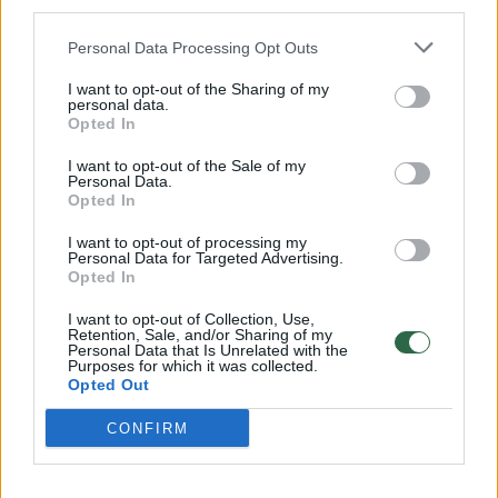
third parties.
Personal Data Processing Opt Outs
Kūnas perduotas teismo medicinos
I want to opt-out of the Sharing of my
ekspertams, šie turės nustatyti tikslią mirties
personal data.
Opted In
priežastį. Ekspertai turės atsakyti ir į kitus
pareigūnų klausimus.
I want to opt-out of the Sale of my
Personal Data.
Opted In
I want to opt-out of processing my
Susiję straipsniai
Personal Data for Targeted Advertising.
Opted In
I want to opt-out of Collection, Use,
Retention, Sale, and/or Sharing of my
Personal Data that Is Unrelated with the
Purposes for which it was collected.
Opted Out
CONFIRM