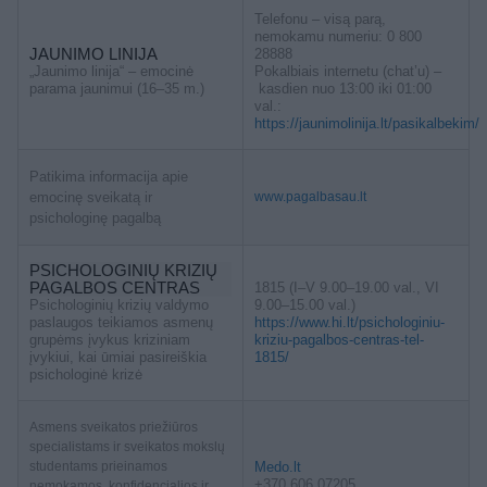
Telefonu – visą parą,
nemokamu numeriu: 0 800
JAUNIMO LINIJA
28888
„Jaunimo linija“ – emocinė
Pokalbiais internetu (chat’u) –
parama jaunimui (16–35 m.)
kasdien nuo 13:00 iki 01:00
val.:
https://jaunimolinija.lt/pasikalbekim/
Patikima informacija apie
emocinę sveikatą ir
www.pagalbasau.lt
psichologinę pagalbą
PSICHOLOGINIŲ KRIZIŲ
PAGALBOS CENTRAS
1815 (I–V 9.00–19.00 val., VI
Psichologinių krizių valdymo
9.00–15.00 val.)
paslaugos teikiamos asmenų
https://www.hi.lt/psichologiniu-
grupėms įvykus kriziniam
kriziu-pagalbos-centras-tel-
įvykiui, kai ūmiai pasireiškia
1815/
psichologinė krizė
Asmens sveikatos priežiūros
specialistams ir sveikatos mokslų
studentams prieinamos
Medo.lt
+370 606 07205
nemokamos, konfidencialios ir