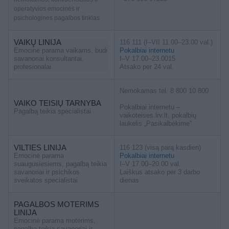
operatyvios emocinės ir
psichologinės pagalbos tinklas
VAIKŲ LINIJA
116 111 (I–VII 11.00–23.00 val.)
Emocinė parama vaikams, budi
Pokalbiai internetu
savanoriai konsultantai,
I–V 17.00–23.0015
profesionalai
Atsako per 24 val.
Nemokamas tel. 8 800 10 800
VAIKO TEISIŲ TARNYBA
Pokalbiai internetu –
Pagalbą teikia specialistai
vaikoteises.lrv.lt, pokalbių
laukelis „Pasikalbėkime“
VILTIES LINIJA
116 123 (visą parą kasdien)
Emocinė parama
Pokalbiai internetu
suaugusiesiems, pagalbą teikia
I–V 17.00–20.00 val.
savanoriai ir psichikos
Laiškus atsako per 3 darbo
sveikatos specialistai
dienas
PAGALBOS MOTERIMS
LINIJA
Emocinė parama moterims,
pagalbą teikia savanoriai ir