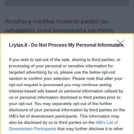
Atvažiavę medikai moteriai padėti jau
nebegalėjo, buvo konstatuota jos mirtis.
Medikai apie rastą jauno moters kūną
Lrytas.lt -
Do Not Process My Personal Information
pranešė policijai.
If you wish to opt-out of the sale, sharing to third parties, or
processing of your personal or sensitive information for
Pareigūnai vis dar tikslina
targeted advertising by us, please use the below opt-out
mirusiosios tapatybę. Įtariama, kad tai gali
section to confirm your selection. Please note that after your
būti 1999 m. gimusi moteris, tačiau
opt-out request is processed you may continue seeing
interest-based ads based on personal information utilized by
oficicialiai tai dar nepatvirtinta.
us or personal information disclosed to third parties prior to
your opt-out. You may separately opt-out of the further
disclosure of your personal information by third parties on the
Nusikaltimas kol kas neįtariamas, pradėtas
IAB’s list of downstream participants. This information may
ikiteisminis tyrimas mirties priežasčiai
also be disclosed by us to third parties on the
IAB’s List of
Downstream Participants
that may further disclose it to other
nustatyti.