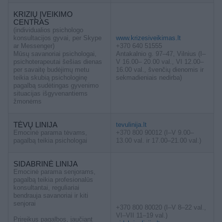
KRIZIŲ ĮVEIKIMO
CENTRAS
(individualios psichologo
konsultacijos gyvai, per Skype
www.krizesiveikimas.lt
ar Messenger)
+370 640 51555
Mūsų savanoriai psichologai,
Antakalnio g. 97–47, Vilnius (I–
psichoterapeutai šešias dienas
V 16.00– 20.00 val., VI 12.00–
per savaitę budėjimų metu
16.00 val., švenčių dienomis ir
teikia skubią psichologinę
sekmadieniais nedirba)
pagalbą sudėtingas gyvenimo
situacijas išgyvenantiems
žmonėms
TĖVŲ LINIJA
tevulinija.lt
Emocinė parama tėvams,
+370 800 90012 (I–V 9.00–
pagalbą teikia psichologai
13.00 val. ir 17.00–21.00 val.)
SIDABRINĖ LINIJA
Emocinė parama senjorams,
pagalbą teikia profesionalūs
konsultantai, reguliariai
bendrauja savanoriai ir kiti
senjorai
+370 800 80020 (I–V 8–22 val.,
VI–VII 11–19 val.)
Prireikus pagalbos, jaučiant