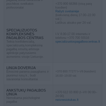
psichikos sveikatos
+370 800 66366 (visą parą
profesionalai
kasdien)
Rašyti svetainėje
(kiekvieną dieną 17.00–22.00
val.)
Laiškus atsako per 24 val.
SPECIALIZUOTOS
KOMPLEKSINĖS
I-V 8.00-17.00 internetu ir
PAGALBOS CENTRAS
telefonu +370 700 55516
Teikia konfidencialią,
specializuotospagalboscentras.lt
specializuotą kompleksinę
pagalbą smurtą artimoje
aplinkoje patyrusiems
asmenims visoje Lietuvoje.
LINIJA DOVERIJA
Emocinė parama paaugliams ir
+370 800 77277 I–VII (kasdien)
jaunimui rusų k., budi
16.00–19.00 val.
savanoriai konsultantai
ANKSTUKŲ PAGALBOS
+370 612 03 800 (I–VII 00:00–
LINIJA
24:00)
Nemokama psichologinė
neisnesiotukas.lt
pagalba