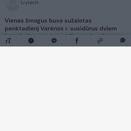
Lrytas.lt
Vienas žmogus buvo sužalotas
penktadienį Varėnos r. susidūrus dviem
lengviesiems automobiliams. Avarija
sukėlė užsnūdęs vairuotojas, įvykio vietoje
buvo sutrikęs eismas.