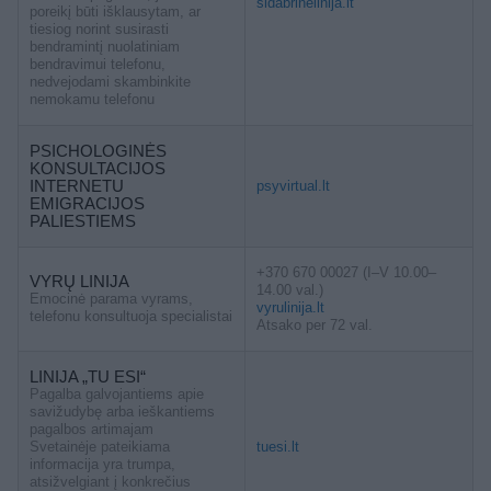
sidabrinelinija.lt
poreikį būti išklausytam, ar
tiesiog norint susirasti
bendramintį nuolatiniam
bendravimui telefonu,
nedvejodami skambinkite
nemokamu telefonu
PSICHOLOGINĖS
KONSULTACIJOS
INTERNETU
psyvirtual.lt
EMIGRACIJOS
PALIESTIEMS
+370 670 00027 (I–V 10.00–
VYRŲ LINIJA
14.00 val.)
Emocinė parama vyrams,
vyrulinija.lt
telefonu konsultuoja specialistai
Atsako per 72 val.
LINIJA „TU ESI“
Pagalba galvojantiems apie
savižudybę arba ieškantiems
pagalbos artimajam
Svetainėje pateikiama
tuesi.lt
informacija yra trumpa,
atsižvelgiant į konkrečius