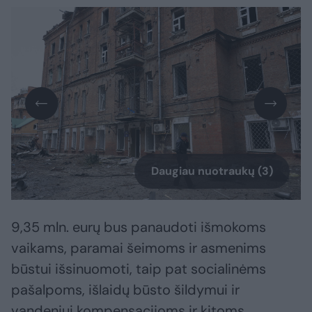
Daugiau nuotraukų (3)
9,35 mln. eurų bus panaudoti išmokoms
vaikams, paramai šeimoms ir asmenims
būstui išsinuomoti, taip pat socialinėms
pašalpoms, išlaidų būsto šildymui ir
vandeniui kompensacijoms ir kitoms