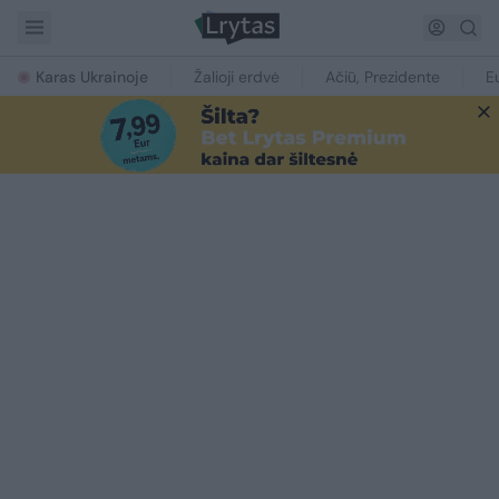
Karas Ukrainoje
Žalioji erdvė
Ačiū, Prezidente
E