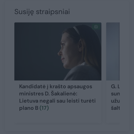
Susiję straipsniai
Kandidatė į krašto apsaugos
G. Lands
ministres D. Šakalienė:
sumažėju
Lietuva negali sau leisti turėti
užuojaut
plano B
(17)
šaltiniai