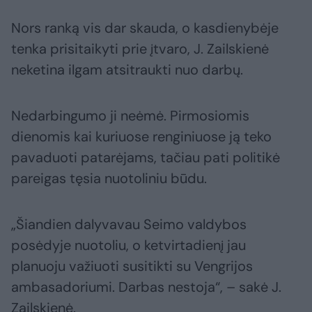
Nors ranką vis dar skauda, o kasdienybėje
tenka prisitaikyti prie įtvaro, J. Zailskienė
neketina ilgam atsitraukti nuo darbų.
Nedarbingumo ji neėmė. Pirmosiomis
dienomis kai kuriuose renginiuose ją teko
pavaduoti patarėjams, tačiau pati politikė
pareigas tęsia nuotoliniu būdu.
„Šiandien dalyvavau Seimo valdybos
posėdyje nuotoliu, o ketvirtadienį jau
planuoju važiuoti susitikti su Vengrijos
ambasadoriumi. Darbas nestoja“, – sakė J.
Zailskienė.