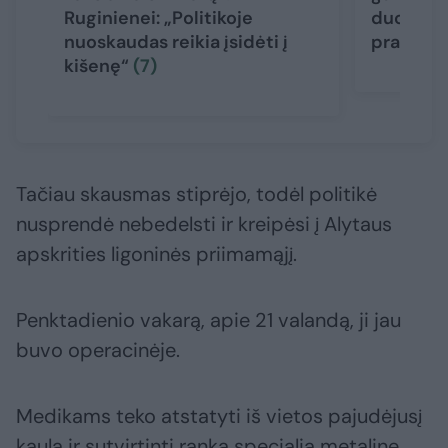
Ruginienei: „Politikoje
duomenų
nuoskaudas reikia įsidėti į
pradėtų 
kišenę“
(7)
Tačiau skausmas stiprėjo, todėl politikė
nusprendė nebedelsti ir kreipėsi į Alytaus
apskrities ligoninės priimamąjį.
Penktadienio vakarą, apie 21 valandą, ji jau
buvo operacinėje.
Medikams teko atstatyti iš vietos pajudėjusį
kaulą ir sutvirtinti ranką specialia metaline