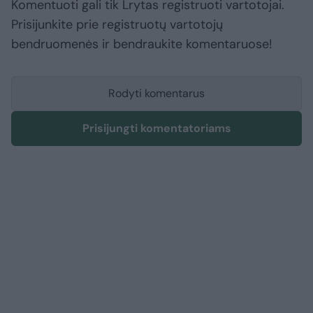
Komentuoti gali tik Lrytas registruoti vartotojai.
Prisijunkite prie registruotų vartotojų
bendruomenės ir bendraukite komentaruose!
Rodyti komentarus
Prisijungti komentatoriams