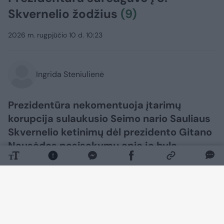
Skvernelio žodžius
(9)
2026 m. rugpjūčio 10 d. 10:23
Ingrida Steniulienė
Prezidentūra nekomentuoja įtarimų
korupcija sulaukusio Seimo nario Sauliaus
Skvernelio ketinimų dėl prezidento Gitano
Nausėdos pasisakymų apie jo bylą
kreiptis į Europos Žmogaus Teisių Teismą
(EŽTT).