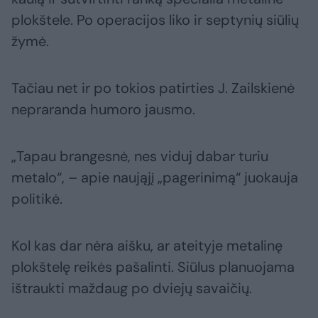
plokštele. Po operacijos liko ir septynių siūlių
žymė.
Tačiau net ir po tokios patirties J. Zailskienė
nepraranda humoro jausmo.
„Tapau brangesnė, nes viduj dabar turiu
metalo“, – apie naująjį „pagerinimą“ juokauja
politikė.
Kol kas dar nėra aišku, ar ateityje metalinę
plokštelę reikės pašalinti. Siūlus planuojama
ištraukti maždaug po dviejų savaičių.