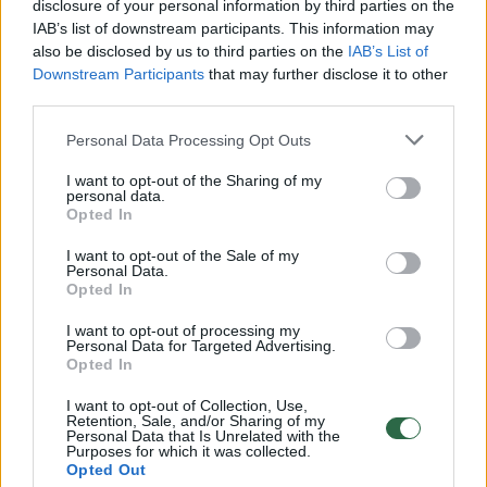
disclosure of your personal information by third parties on the
visai ne taip, kaip planuota. Eidama į
IAB’s list of downstream participants. This information may
renginį Veiveriuose politikė nesėkmingai
also be disclosed by us to third parties on the
IAB’s List of
kryptelėjo bato kulniuką ir griuvo visu
Downstream Participants
that may further disclose it to other
ūgiu.
third parties.
Personal Data Processing Opt Outs
I want to opt-out of the Sharing of my
personal data.
Opted In
I want to opt-out of the Sale of my
Personal Data.
Opted In
I want to opt-out of processing my
Personal Data for Targeted Advertising.
Opted In
Daugiau nuotraukų (12)
I want to opt-out of Collection, Use,
Retention, Sale, and/or Sharing of my
Personal Data that Is Unrelated with the
Purposes for which it was collected.
Opted Out
Kaip naujienų portalui AlytusPlius.lt sakė