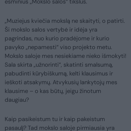
esminius „Mokslo salos“ tikslus.
„Muziejus kviečia mokslą ne skaityti, o patirti.
Ši mokslo salos vertybė ir idėja yra
pagrindas, nuo kurio pradėjome ir kurio
pavyko „nepamesti“ viso projekto metu.
Mokslo saloje mes nesiekiame nieko išmokyti!
Sala skirta „užnorinti“, skatinti smalsumą,
pabudinti kūrybiškumą, kelti klausimus ir
ieškoti atsakymų. Atvykusių lankytojų mes
klausime – o kas būtų, jeigu žinotum
daugiau?
Kaip pasikeistum tu ir kaip pakeistum
pasaulį? Tad mokslo saloje pirmiausia yra