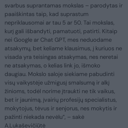
svarbus suprantamas mokslas – parodytas ir
paaiškintas taip, kad suprastum
nepriklausomai ar tau 5 ar 50. Tai mokslas,
kurį gali išbandyti, pamatuoti, patirti. Kitaip
nei Google ar Chat GPT, mes neduodame
atsakymų, bet keliame klausimus, į kuriuos ne
visada yra teisingas atsakymas, nes neretai
ne atsakymas, o kelias link jo, išmoko
daugiau. Mokslo saloje siekiame pabudinti
visų vaikystėje užmigusį smalsumą ir alkį
žinioms, todėl norime įtraukti ne tik vaikus,
bet ir jaunimą, įvairių profesijų specialistus,
mokytojus, tėvus ir senjorus, nes mokytis ir
pažinti niekada nevėlu“, – sakė
A.Lukaševičiūtė