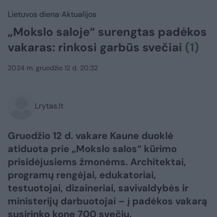
Lietuvos diena
Aktualijos
„Mokslo saloje“ surengtas padėkos
vakaras: rinkosi garbūs svečiai
(1)
2024 m. gruodžio 12 d. 20:32
Lrytas.lt
Gruodžio 12 d. vakare Kaune duoklė
atiduota prie „Mokslo salos“ kūrimo
prisidėjusiems žmonėms. Architektai,
programų rengėjai, edukatoriai,
testuotojai, dizaineriai, savivaldybės ir
ministerijų darbuotojai – į padėkos vakarą
susirinko kone 700 svečių.