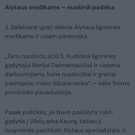
Alytaus medikams – nuoširdi padėka
J. Zailskienė ypač dėkoja Alytaus ligoninės
medikams ir visam personalui.
„Tariu nuoširdų ačiū S. Kudirkos ligoninės
gydytojui Nerijui Deimantavičiui ir visiems
darbuotojams, kurie nuoširdžiai ir greitai
pasirūpino mano lūžusia ranka“, – sakė Seimo
pirmininko pavaduotoja.
Pasak politikės, jai buvo pasiūlyta vykti
gydytis į Vilnių arba Kauną, tačiau ji
nusprendė pasitikėti Alytaus specialistais. Ir,