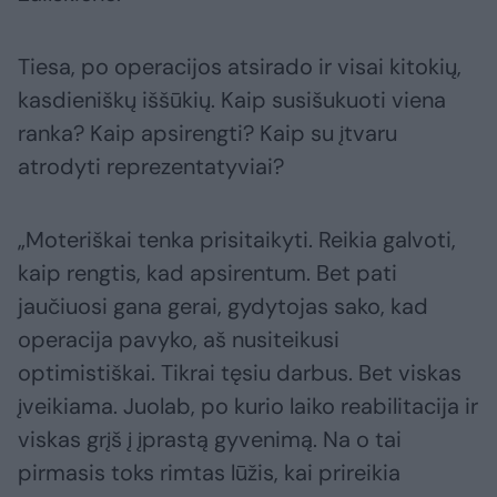
Tiesa, po operacijos atsirado ir visai kitokių,
kasdieniškų iššūkių. Kaip susišukuoti viena
ranka? Kaip apsirengti? Kaip su įtvaru
atrodyti reprezentatyviai?
„Moteriškai tenka prisitaikyti. Reikia galvoti,
kaip rengtis, kad apsirentum. Bet pati
jaučiuosi gana gerai, gydytojas sako, kad
operacija pavyko, aš nusiteikusi
optimistiškai. Tikrai tęsiu darbus. Bet viskas
įveikiama. Juolab, po kurio laiko reabilitacija ir
viskas grįš į įprastą gyvenimą. Na o tai
pirmasis toks rimtas lūžis, kai prireikia