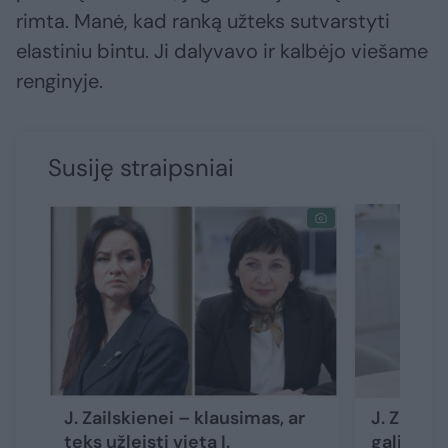
rimta. Manė, kad ranką užteks sutvarstyti
elastiniu bintu. Ji dalyvavo ir kalbėjo viešame
renginyje.
Susiję straipsniai
J. Zailskienei – klausimas, ar
J. Zails
teks užleisti vietą I.
galimo P