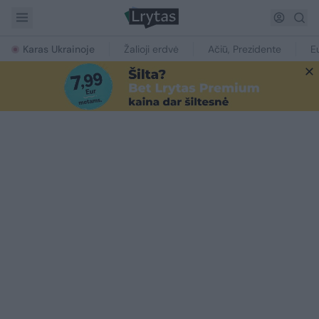
Karas Ukrainoje
Žalioji erdvė
Ačiū, Prezidente
E