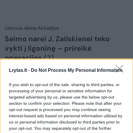
Lietuvos diena
Aktualijos
Seimo narei J. Zailskienei teko
vykti į ligoninę – prireikė
operacijos
(2)
Lrytas.lt -
Do Not Process My Personal Information
2026 m. rugpjūčio 10 d. 12:37
If you wish to opt-out of the sale, sharing to third parties, or
processing of your personal or sensitive information for
Daina Baranauskaitė, alytusplius.lt
targeted advertising by us, please use the below opt-out
section to confirm your selection. Please note that after your
opt-out request is processed you may continue seeing
Praėjęs penktadienis Dzūkijos žmonių
interest-based ads based on personal information utilized by
išrinktai Seimo narei, Seimo pirmininko
us or personal information disclosed to third parties prior to
pavaduotojai Jūratei Zailskienei praėjo
your opt-out. You may separately opt-out of the further