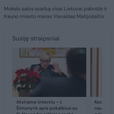
Mokslo salos svarbą visai Lietuvai pabrėžė ir
Kauno miesto meras Visvaldas Matijošaitis.
Susiję straipsniai
Atvirame interviu – I.
Kodėl I.
Šimonytė apie pokalbius su
naujos V