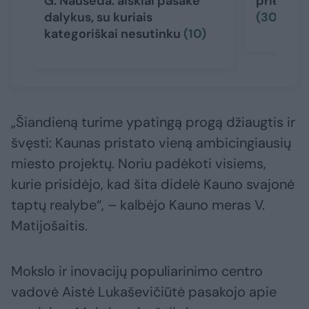
G. Nausėda: aiškiai pasakė
priesaik
dalykus, su kuriais
(30)
kategoriškai nesutinku
(10)
„Šiandieną turime ypatingą progą džiaugtis ir
švęsti: Kaunas pristato vieną ambicingiausių
miesto projektų. Noriu padėkoti visiems,
kurie prisidėjo, kad šita didelė Kauno svajonė
taptų realybe“, – kalbėjo Kauno meras V.
Matijošaitis.
Mokslo ir inovacijų populiarinimo centro
vadovė Aistė Lukaševičiūtė pasakojo apie