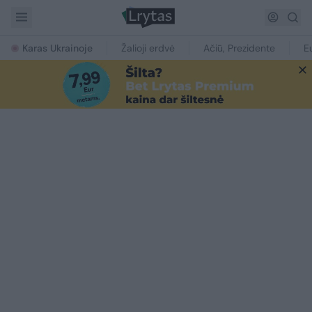
Karas Ukrainoje
Žalioji erdvė
Ačiū, Prezidente
E