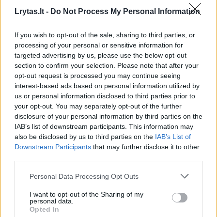
reikalingą šiai eilutei padengti, būtų mažesnis,
Lrytas.lt -
Do Not Process My Personal Information
tuo pačiu pilnai užtikrintu ir Seimo narių
pilnavertę parlamentinę veiklą“, – nurodo
If you wish to opt-out of the sale, sharing to third parties, or
iniciatoriai.
processing of your personal or sensitive information for
targeted advertising by us, please use the below opt-out
section to confirm your selection. Please note that after your
opt-out request is processed you may continue seeing
Pastarąsias D. Griškevičiaus parengtas Seimo
interest-based ads based on personal information utilized by
statuto pataisas parėmė ir „Vardan Lietuvos“
us or personal information disclosed to third parties prior to
frakcijos nariai Rima Baškienė, Linas
your opt-out. You may separately opt-out of the further
disclosure of your personal information by third parties on the
Urmanavičius, Linas Kukuraitis, Agnė
IAB’s list of downstream participants. This information may
Širinskienė, Lukas Savickas, Jekaterina
also be disclosed by us to third parties on the
IAB’s List of
Downstream Participants
that may further disclose it to other
Rojaka, Agnė Jakavičiūtė-Miliauskienė,
third parties.
Zigmantas Balčytis. Taip pat po įstatymine
Personal Data Processing Opt Outs
iniciatyva pasirašė ir Seimo pirmininkas
Saulius Skvernelis.
I want to opt-out of the Sharing of my
personal data.
Opted In