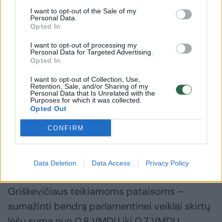
ELTA primena, kad metų pradžioje Seimo
I want to opt-out of the Sale of my
Personal Data.
valdyba buvo subūrusi darbo grupę, kuri
Opted In
turėjo teikti siūlymus, kaip tobulinti
I want to opt-out of processing my
Personal Data for Targeted Advertising.
parlamentinei veiklai skirtų išlaidų
Opted In
reglamentavimą. Visgi, Seimo
I want to opt-out of Collection, Use,
vicepirmininkės A. Širinskienės
Retention, Sale, and/or Sharing of my
Personal Data that Is Unrelated with the
pirmininkaujama grupė nepasiekė aiškių
Purposes for which it was collected.
Opted Out
rezultatų – nors pasiūlymų būta įvairių, nė
vienam jų nebuvo vieningos visų parlamente
CONFIRM
dirbančių frakcijų pozicijos.
Data Deletion
Data Access
Privacy Policy
Tarp teiktų siūlymų buvo ir analogiškas D.
Griškevičiaus teikiamoms pataisoms –
sumažinti bendrą parlamentinei veiklai skirtų
lėšų sumą nuo 0,8 VMDU iki 0,7 VMDU.