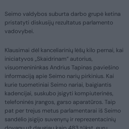
Seimo valdybos suburta darbo grupė ketina
pristatyti diskusijų rezultatus parlamento
vadovybei.
Klausimai dėl kanceliarinių lėšų kilo pernai, kai
iniciatyvos „Skaidrinam“ autorius,
visuomenininkas Andrius Tapinas paviešino
informaciją apie Seimo narių pirkinius. Kai
kurie tuometiniai Seimo nariai, baigiantis
kadencijai, suskubo įsigyti kompiuterinės,
telefoninės įrangos, garso aparatūros. Taip
pat per trejus metus parlamentarai iš Seimo
sandėlio įsigijo suvenyrų ir reprezentacinių
dovanų už daugiau kaip 483 tūkst. eurų.