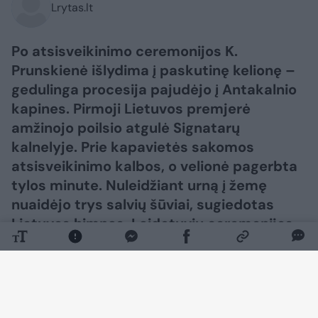
Lrytas.lt
Po atsisveikinimo ceremonijos K.
Prunskienė išlydima į paskutinę kelionę –
gedulinga procesija pajudėjo į Antakalnio
kapines. Pirmoji Lietuvos premjerė
amžinojo poilsio atgulė Signatarų
kalnelyje. Prie kapavietės sakomos
atsisveikinimo kalbos, o velionė pagerbta
tylos minute. Nuleidžiant urną į žemę
nuaidėjo trys salvių šūviai, sugiedotas
Lietuvos himnas. Laidotuvių ceremonijos
metu velionės artimiesiems taip pat
perduota valstybės vėliava.