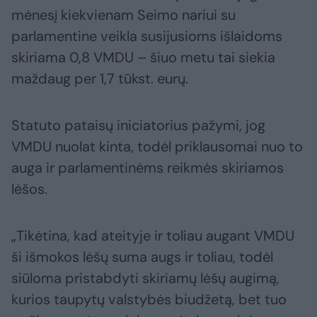
mėnesį kiekvienam Seimo nariui su
parlamentine veikla susijusioms išlaidoms
skiriama 0,8 VMDU – šiuo metu tai siekia
maždaug per 1,7 tūkst. eurų.
Statuto pataisų iniciatorius pažymi, jog
VMDU nuolat kinta, todėl priklausomai nuo to
auga ir parlamentinėms reikmės skiriamos
lėšos.
„Tikėtina, kad ateityje ir toliau augant VMDU
ši išmokos lėšų suma augs ir toliau, todėl
siūloma pristabdyti skiriamų lėšų augimą,
kurios taupytų valstybės biudžetą, bet tuo