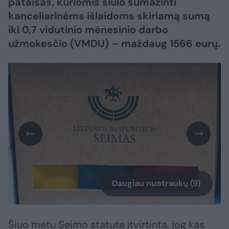
pataisas, kuriomis siūlo sumažinti
kanceliarinėms išlaidoms skiriamą sumą
iki 0,7 vidutinio mėnesinio darbo
užmokesčio (VMDU) – maždaug 1566 eurų.
Daugiau nuotraukų (9)
Šiuo metu Seimo statute įtvirtinta, jog kas