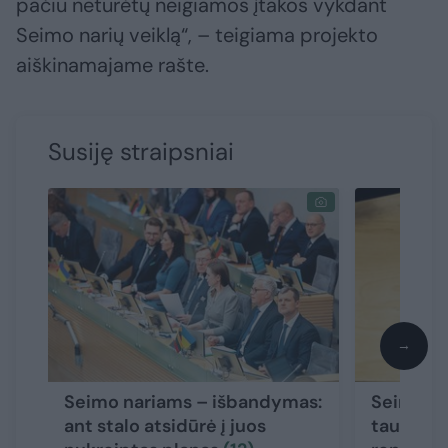
pačiu neturėtų neigiamos įtakos vykdant
Seimo narių veiklą“, – teigiama projekto
aiškinamajame rašte.
Susiję straipsniai
→
Seimo nariams – išbandymas:
Seimo va
ant stalo atsidūrė į juos
taupymo 