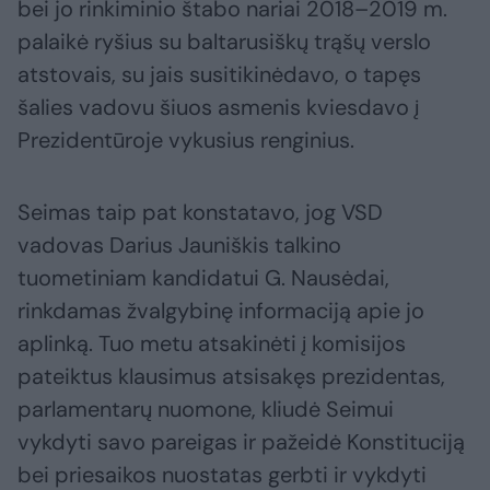
bei jo rinkiminio štabo nariai 2018–2019 m.
palaikė ryšius su baltarusiškų trąšų verslo
atstovais, su jais susitikinėdavo, o tapęs
šalies vadovu šiuos asmenis kviesdavo į
Prezidentūroje vykusius renginius.
Seimas taip pat konstatavo, jog VSD
vadovas Darius Jauniškis talkino
tuometiniam kandidatui G. Nausėdai,
rinkdamas žvalgybinę informaciją apie jo
aplinką. Tuo metu atsakinėti į komisijos
pateiktus klausimus atsisakęs prezidentas,
parlamentarų nuomone, kliudė Seimui
vykdyti savo pareigas ir pažeidė Konstituciją
bei priesaikos nuostatas gerbti ir vykdyti