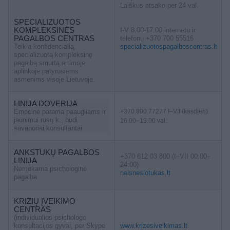
Laiškus atsako per 24 val.
SPECIALIZUOTOS
KOMPLEKSINĖS
I-V 8.00-17.00 internetu ir
PAGALBOS CENTRAS
telefonu +370 700 55516
Teikia konfidencialią,
specializuotospagalboscentras.lt
specializuotą kompleksinę
pagalbą smurtą artimoje
aplinkoje patyrusiems
asmenims visoje Lietuvoje.
LINIJA DOVERIJA
Emocinė parama paaugliams ir
+370 800 77277 I–VII (kasdien)
jaunimui rusų k., budi
16.00–19.00 val.
savanoriai konsultantai
ANKSTUKŲ PAGALBOS
+370 612 03 800 (I–VII 00:00–
LINIJA
24:00)
Nemokama psichologinė
neisnesiotukas.lt
pagalba
KRIZIŲ ĮVEIKIMO
CENTRAS
(individualios psichologo
konsultacijos gyvai, per Skype
www.krizesiveikimas.lt