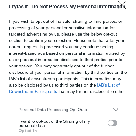
Lrytas.lt -
Do Not Process My Personal Information
If you wish to opt-out of the sale, sharing to third parties, or
Lietuvos diena
Nelaimės
processing of your personal or sensitive information for
targeted advertising by us, please use the below opt-out
Anykščių r. savo automobilyje
section to confirm your selection. Please note that after your
rastas peršautas vyras, šalia –
opt-out request is processed you may continue seeing
interest-based ads based on personal information utilized by
teisėtai laikytas pistoletas
us or personal information disclosed to third parties prior to
your opt-out. You may separately opt-out of the further
2026 m. rugpjūčio 9 d. 05:23
disclosure of your personal information by third parties on the
IAB’s list of downstream participants. This information may
also be disclosed by us to third parties on the
IAB’s List of
Downstream Participants
that may further disclose it to other
Lrytas.lt
third parties.
Personal Data Processing Opt Outs
Į Vilniaus medikų rankas pateko vyras su
šautine žaizda. Vyriškis rastas savo
I want to opt-out of the Sharing of my
personal data.
automobilyje, Anykščių rajone.
Opted In