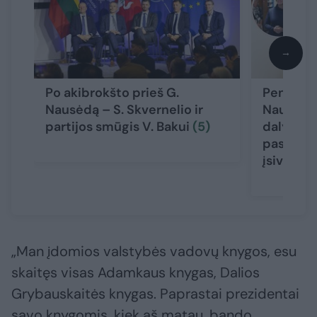
→
Po akibrokšto prieš G.
Penkeri 
Nausėdą – S. Skvernelio ir
Nausėdie
partijos smūgis V. Bakui
(5)
dalyvavo,
pasakė b
įsivėlė?
(
„Man įdomios valstybės vadovų knygos, esu
skaitęs visas Adamkaus knygas, Dalios
Grybauskaitės knygas. Paprastai prezidentai
savo knygomis, kiek aš matau, bando