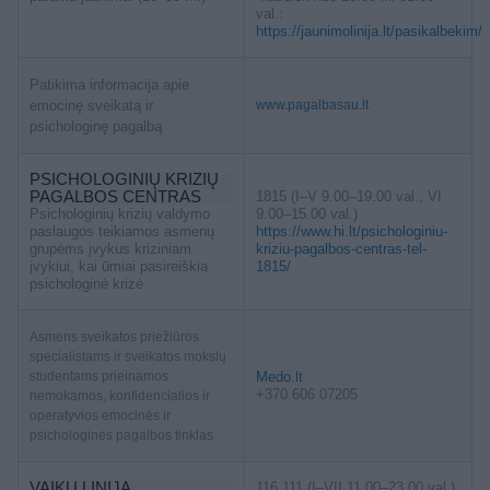
val.:
https://jaunimolinija.lt/pasikalbekim/
Patikima informacija apie
emocinę sveikatą ir
www.pagalbasau.lt
psichologinę pagalbą
PSICHOLOGINIŲ KRIZIŲ
PAGALBOS CENTRAS
1815 (I–V 9.00–19.00 val., VI
Psichologinių krizių valdymo
9.00–15.00 val.)
paslaugos teikiamos asmenų
https://www.hi.lt/psichologiniu-
grupėms įvykus kriziniam
kriziu-pagalbos-centras-tel-
įvykiui, kai ūmiai pasireiškia
1815/
psichologinė krizė
Asmens sveikatos priežiūros
specialistams ir sveikatos mokslų
studentams prieinamos
Medo.lt
+370 606 07205
nemokamos, konfidencialios ir
operatyvios emocinės ir
psichologinės pagalbos tinklas
VAIKŲ LINIJA
116 111 (I–VII 11.00–23.00 val.)