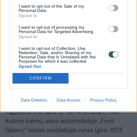
I want to opt-out of the Sale of my
Personal Data.
Opted In
I want to opt-out of processing my
Personal Data for Targeted Advertising.
Opted In
I want to opt-out of Collection, Use,
Retention, Sale, and/or Sharing of my
Personal Data that Is Unrelated with the
Purposes for which it was collected.
Opted Out
Daugiau nuotraukų (1)
CONFIRM
Data Deletion
Data Access
Privacy Policy
Kaip pranešė Policijos departamentas,
rugpjūčio 8 d. apie 12 val. Anykščių r., ties
Aušros kaimu, savo automobilyje „Ford
Galaxy“ rastas susižalojęs vyras (gim. 1973