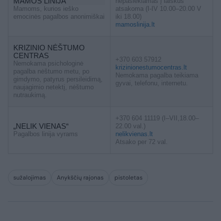
MAMOS LINIJA
nepasiekiamas į laiškus
Mamoms, kurios ieško
atsakoma (I-IV 10.00–20.00 V
emocinės pagalbos anonimiškai
iki 18.00)
mamoslinija.lt
KRIZINIO NĖŠTUMO
CENTRAS
+370 603 57912
Nemokama psichologinė
krizinionestumocentras.lt
pagalba nėštumo metu, po
Nemokama pagalba teikiama
gimdymo, patyrus persileidimą,
gyvai, telefonu, internetu.
naujagimio netektį, nėštumo
nutraukimą.
+370 604 11119 (I–VII,18.00–
„NELIK VIENAS“
22.00 val.)
Pagalbos linija vyrams
nelikvienas.lt
Atsako per 72 val.
sužalojimas
Anykščių rajonas
pistoletas