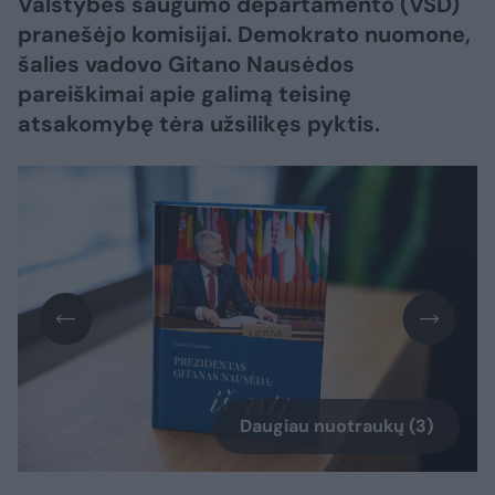
Valstybės saugumo departamento (VSD)
pranešėjo komisijai. Demokrato nuomone,
šalies vadovo Gitano Nausėdos
pareiškimai apie galimą teisinę
atsakomybę tėra užsilikęs pyktis.
Daugiau nuotraukų (3)