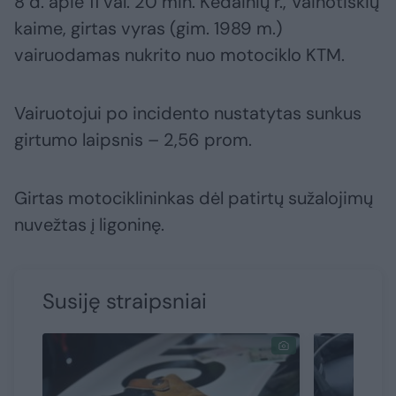
8 d. apie 11 val. 20 min. Kėdainių r., Vainotiškių
kaime, girtas vyras (gim. 1989 m.)
vairuodamas nukrito nuo motociklo KTM.
Vairuotojui po incidento nustatytas sunkus
girtumo laipsnis – 2,56 prom.
Girtas motociklininkas dėl patirtų sužalojimų
nuvežtas į ligoninę.
Susiję straipsniai