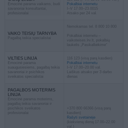
Emocinė parama vaikams, budi
Pokalbiai internetu
savanoriai konsultantai,
I–V 17.00–23.0015
profesionalai
Atsako per 24 val.
Nemokamas tel. 8 800 10 800
VAIKO TEISIŲ TARNYBA
Pokalbiai internetu –
Pagalbą teikia specialistai
vaikoteises.lrv.lt, pokalbių
laukelis „Pasikalbėkime“
VILTIES LINIJA
116 123 (visą parą kasdien)
Emocinė parama
Pokalbiai internetu
suaugusiesiems, pagalbą teikia
I–V 17.00–20.00 val.
savanoriai ir psichikos
Laiškus atsako per 3 darbo
sveikatos specialistai
dienas
PAGALBOS MOTERIMS
LINIJA
Emocinė parama moterims,
pagalbą teikia savanoriai ir
psichikos sveikatos
+370 800 66366 (visą parą
profesionalai
kasdien)
Rašyti svetainėje
(kiekvieną dieną 17.00–22.00
val.)