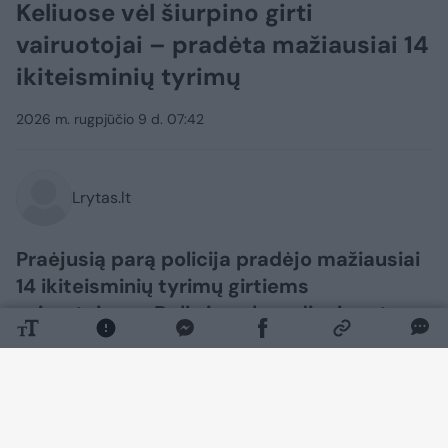
Keliuose vėl šiurpino girti
vairuotojai – pradėta mažiausiai 14
ikiteisminių tyrimų
2026 m. rugpjūčio 9 d. 07:42
Lrytas.lt
Praėjusią parą policija pradėjo mažiausiai
14 ikiteisminių tyrimų girtiems
vairuotojams. Dalis jų sekmadienio rytą
prabudo areštinėje.