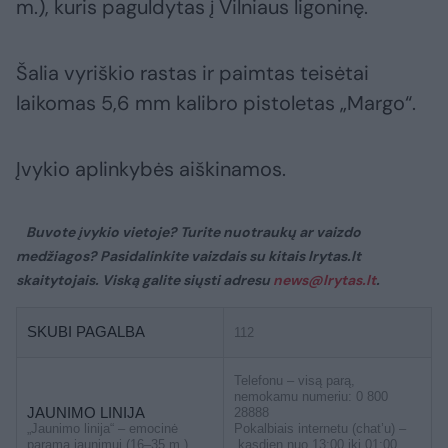
m.), kuris paguldytas į Vilniaus ligoninę.
Šalia vyriškio rastas ir paimtas teisėtai
laikomas 5,6 mm kalibro pistoletas „Margo“.
Įvykio aplinkybės aiškinamos.
Buvote įvykio vietoje? Turite nuotraukų ar vaizdo
medžiagos? Pasidalinkite vaizdais su kitais lrytas.lt
skaitytojais. Viską galite siųsti adresu
news@lrytas.lt
.
SKUBI PAGALBA
112
Telefonu – visą parą,
nemokamu numeriu: 0 800
JAUNIMO LINIJA
28888
„Jaunimo linija“ – emocinė
Pokalbiais internetu (chat’u) –
parama jaunimui (16–35 m.)
kasdien nuo 13:00 iki 01:00