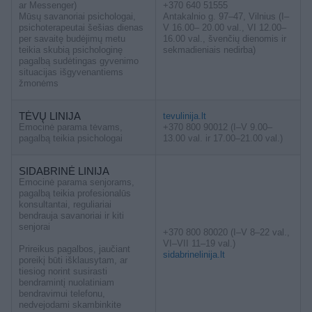
ar Messenger)
+370 640 51555
Mūsų savanoriai psichologai,
Antakalnio g. 97–47, Vilnius (I–
psichoterapeutai šešias dienas
V 16.00– 20.00 val., VI 12.00–
per savaitę budėjimų metu
16.00 val., švenčių dienomis ir
teikia skubią psichologinę
sekmadieniais nedirba)
pagalbą sudėtingas gyvenimo
situacijas išgyvenantiems
žmonėms
TĖVŲ LINIJA
tevulinija.lt
Emocinė parama tėvams,
+370 800 90012 (I–V 9.00–
pagalbą teikia psichologai
13.00 val. ir 17.00–21.00 val.)
SIDABRINĖ LINIJA
Emocinė parama senjorams,
pagalbą teikia profesionalūs
konsultantai, reguliariai
bendrauja savanoriai ir kiti
senjorai
+370 800 80020 (I–V 8–22 val.,
VI–VII 11–19 val.)
Prireikus pagalbos, jaučiant
sidabrinelinija.lt
poreikį būti išklausytam, ar
tiesiog norint susirasti
bendramintį nuolatiniam
bendravimui telefonu,
nedvejodami skambinkite