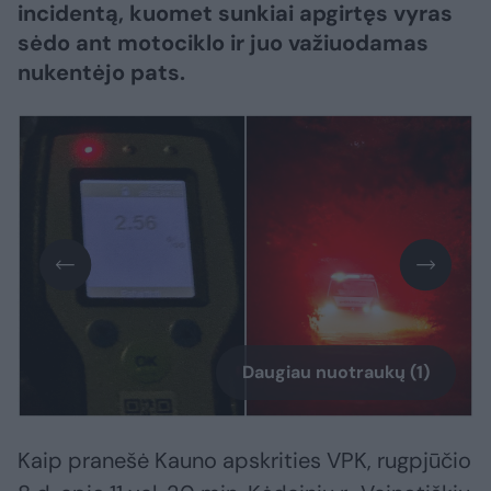
incidentą, kuomet sunkiai apgirtęs vyras
sėdo ant motociklo ir juo važiuodamas
nukentėjo pats.
Daugiau nuotraukų (1)
Kaip pranešė Kauno apskrities VPK, rugpjūčio