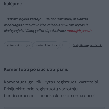
kalėjimo.
Buvote įvykio vietoje? Turite nuotraukų ar vaizdo
medžiagos? Pasidalinkite vaizdais su kitais lrytas.lt
skaitytojais. Viską galite siųsti adresu
news@lrytas.lt
.
girtas vairuotojas
motociklininkas
ktm
Rodyti daugiau žymių
Komentuoti po šiuo straipsniu
Komentuoti gali tik Lrytas registruoti vartotojai.
Prisijunkite prie registruotų vartotojų
bendruomenės ir bendraukite komentaruose!