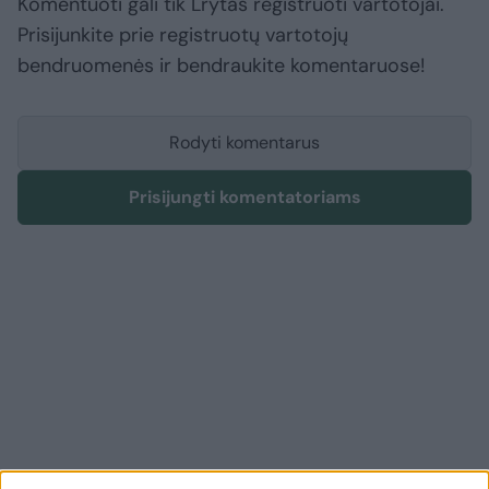
Komentuoti gali tik Lrytas registruoti vartotojai.
Prisijunkite prie registruotų vartotojų
bendruomenės ir bendraukite komentaruose!
Rodyti komentarus
Prisijungti komentatoriams