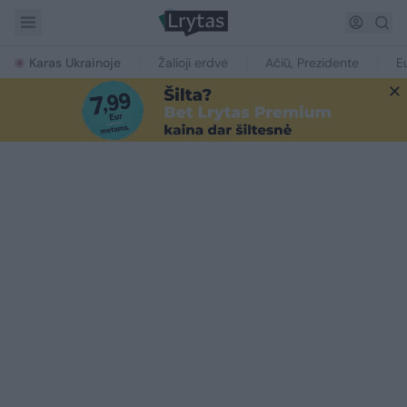
Karas Ukrainoje
Žalioji erdvė
Ačiū, Prezidente
E