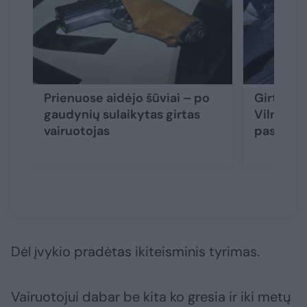
Prienuose aidėjo šūviai – po
Girtas va
gaudynių sulaikytas girtas
Vilniaus
vairuotojas
paspirtu
Dėl įvykio pradėtas ikiteisminis tyrimas.
Vairuotojui dabar be kita ko gresia ir iki metų