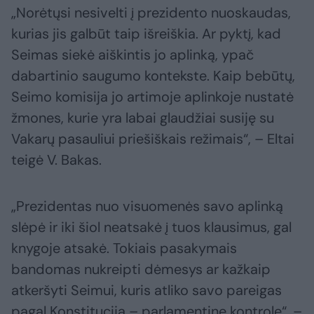
„Norėtųsi nesivelti į prezidento nuoskaudas,
kurias jis galbūt taip išreiškia. Ar pyktį, kad
Seimas siekė aiškintis jo aplinką, ypač
dabartinio saugumo kontekste. Kaip bebūtų,
Seimo komisija jo artimoje aplinkoje nustatė
žmones, kurie yra labai glaudžiai susiję su
Vakarų pasauliui priešiškais režimais“, – Eltai
teigė V. Bakas.
„Prezidentas nuo visuomenės savo aplinką
slėpė ir iki šiol neatsakė į tuos klausimus, gal
knygoje atsakė. Tokiais pasakymais
bandomas nukreipti dėmesys ar kažkaip
atkeršyti Seimui, kuris atliko savo pareigas
pagal Konstituciją – parlamentinę kontrolę“, –