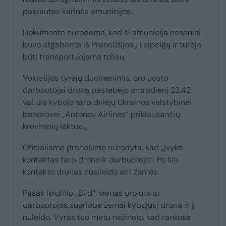
pakrautas karinės amunicijos.
Dokumente nurodoma, kad ši amunicija neseniai
buvo atgabenta iš Prancūzijos į Leipcigą ir turėjo
būti transportuojama toliau.
Vokietijos tyrėjų duomenimis, oro uosto
darbuotojai droną pastebėjo antradienį 23.42
val. Jis kybojo tarp dviejų Ukrainos valstybinei
bendrovei „Antonov Airlines“ priklausančių
krovininių lėktuvų.
Oficialiame pranešime nurodyta, kad „įvyko
kontaktas tarp drono ir darbuotojo“. Po šio
kontakto dronas nusileido ant žemės.
Pasak leidinio „Bild“, vienas oro uosto
darbuotojas sugriebė žemai kybojusį droną ir jį
nuleido. Vyras tuo metu nežinojo, kad rankose