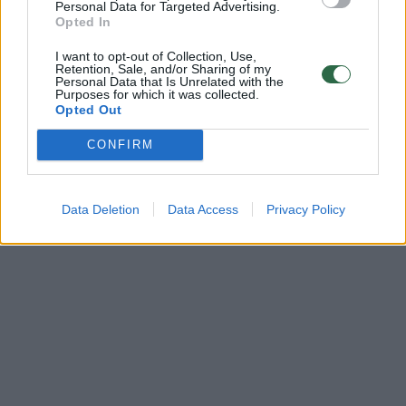
Komentuoti po šiuo straipsniu
Personal Data for Targeted Advertising.
Opted In
Komentuoti gali tik Lrytas registruoti vartotojai.
I want to opt-out of Collection, Use,
Retention, Sale, and/or Sharing of my
Prisijunkite prie registruotų vartotojų
Personal Data that Is Unrelated with the
Purposes for which it was collected.
bendruomenės ir bendraukite komentaruose!
Opted Out
CONFIRM
Rodyti komentarus
Data Deletion
Data Access
Privacy Policy
Prisijungti komentatoriams