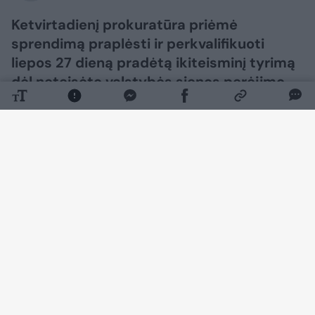
Ketvirtadienį prokuratūra priėmė
sprendimą praplėsti ir perkvalifikuoti
liepos 27 dieną pradėtą ikiteisminį tyrimą
dėl neteisėto valstybės sienos perėjimo
Varėnos pasienio rinktinės Kapčiamiesčio
pasienio užkardos veikimo teritorijoje.
Daugiau nuotraukų (4)