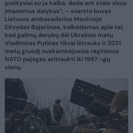
pozityviai su ja kalba, deda ant stalo visus
įmanomus dalykus“, – svarsto buvęs
Lietuvos ambasadorius Maskvoje
Eitvydas Bajarūnas, kalbėdamas apie tai,
kad galimų derybų dėl Ukrainos metu
Vladimiras Putinas tikrai ištrauks ir 2021
metų gruodį nuskambėjusius raginimus
NATO pajėgas atitraukti iki 1997-ųjų
sienų.