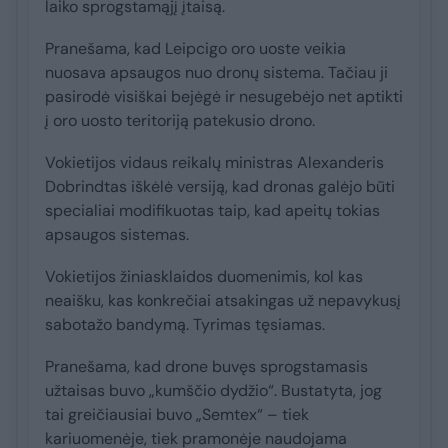
laiko sprogstamąjį įtaisą.
Pranešama, kad Leipcigo oro uoste veikia
nuosava apsaugos nuo dronų sistema. Tačiau ji
pasirodė visiškai bejėgė ir nesugebėjo net aptikti
į oro uosto teritoriją patekusio drono.
Vokietijos vidaus reikalų ministras Alexanderis
Dobrindtas iškėlė versiją, kad dronas galėjo būti
specialiai modifikuotas taip, kad apeitų tokias
apsaugos sistemas.
Vokietijos žiniasklaidos duomenimis, kol kas
neaišku, kas konkrečiai atsakingas už nepavykusį
sabotažo bandymą. Tyrimas tęsiamas.
Pranešama, kad drone buvęs sprogstamasis
užtaisas buvo „kumščio dydžio“. Bustatyta, jog
tai greičiausiai buvo „Semtex“ – tiek
kariuomenėje, tiek pramonėje naudojama