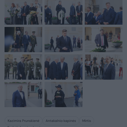
Kazimira Prunskienė
Antakalnio kapinės
Mirtis