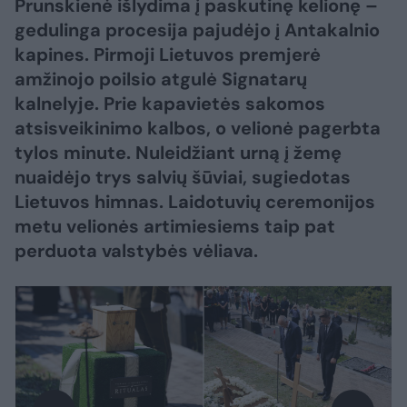
Prunskienė išlydima į paskutinę kelionę –
gedulinga procesija pajudėjo į Antakalnio
kapines. Pirmoji Lietuvos premjerė
amžinojo poilsio atgulė Signatarų
kalnelyje. Prie kapavietės sakomos
atsisveikinimo kalbos, o velionė pagerbta
tylos minute. Nuleidžiant urną į žemę
nuaidėjo trys salvių šūviai, sugiedotas
Lietuvos himnas. Laidotuvių ceremonijos
metu velionės artimiesiems taip pat
perduota valstybės vėliava.