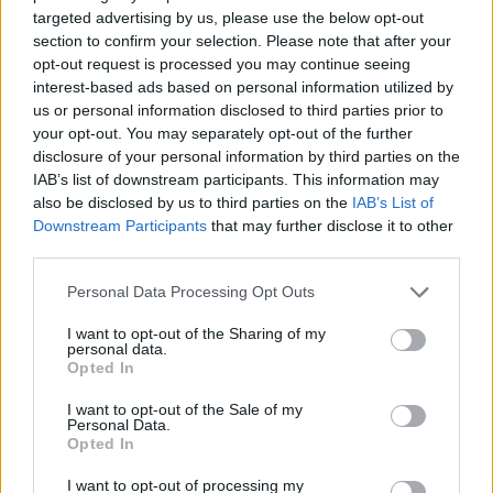
targeted advertising by us, please use the below opt-out
section to confirm your selection. Please note that after your
Prezidentas Aleksandaras Vučičius Maskvoje susitiko
opt-out request is processed you may continue seeing
su Rusijos vadovu Vladimiru Putinu – tai buvo retas
interest-based ads based on personal information utilized by
Europos lyderio vizitas invazijos metu – ir ten
us or personal information disclosed to third parties prior to
paragino stiprinti bendradarbiavimą bei prekybą.
your opt-out. You may separately opt-out of the further
disclosure of your personal information by third parties on the
Serbija oficialiai siekia įstoti į Europos Sąjungą, nors
IAB’s list of downstream participants. This information may
Briuselis neigiamai vertina jos palaikomus šiltus
also be disclosed by us to third parties on the
IAB’s List of
ryšius su Maskva.
Downstream Participants
that may further disclose it to other
third parties.
Skaityti daugiau
Personal Data Processing Opt Outs
I want to opt-out of the Sharing of my
personal data.
Ukraina
Volodymyras Zelenskis
Opted In
Donaldas Trumpas (Donald Trump)
Rodyti daugiau žymių
I want to opt-out of the Sale of my
Personal Data.
Opted In
I want to opt-out of processing my