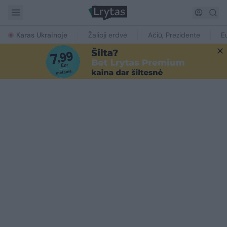
Karas Ukrainoje
Žalioji erdvė
Ačiū, Prezidente
E