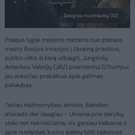
Daugiau nuotraukų (12)
Praėjus lygiai trejiems metams nuo plataus
masto Rusijos invazijos į Ukrainą pradžios,
sužibo viltis šį karą užbaigti, Jungtinių
Amerikos Valstijų (JAV) prezidentui D.Trumpui
jau anksčiau prakalbus apie galimas
paliaubas.
Tačiau nežinomybės, atrodo, šiandien
atsirado dar daugiau – Ukraina prie derybų
stalo net nekviečiama, vis garsiau kalbama ir
apie nuolaidas, kurios galėtų būti taikomos