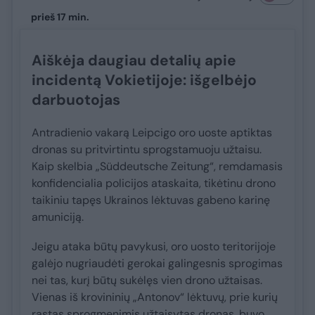
prieš 17 min.
Aiškėja daugiau detalių apie
incidentą Vokietijoje: išgelbėjo
darbuotojas
Antradienio vakarą Leipcigo oro uoste aptiktas
dronas su pritvirtintu sprogstamuoju užtaisu.
Kaip skelbia „Süddeutsche Zeitung“, remdamasis
konfidencialia policijos ataskaita, tikėtinu drono
taikiniu tapęs Ukrainos lėktuvas gabeno karinę
amuniciją.
Jeigu ataka būtų pavykusi, oro uosto teritorijoje
galėjo nugriaudėti gerokai galingesnis sprogimas
nei tas, kurį būtų sukėlęs vien drono užtaisas.
Vienas iš krovininių „Antonov“ lėktuvų, prie kurių
rastas sprogmenimis užtaisytas dronas, buvo