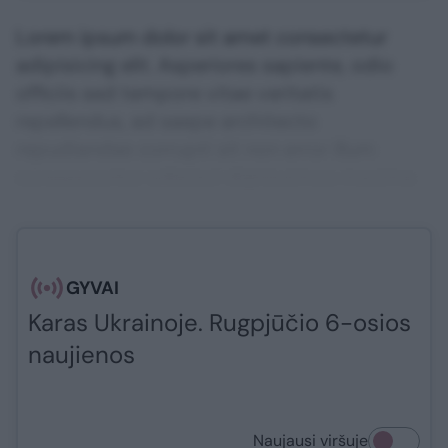
Lorem ipsum dolor sit amet consectetur
adipisicing elit. Asperiores sapiente, odio
officiis sed tempore vitae veritatis
repellendus, ad saepe architecto
repudiandae corrupti sit non error illum
consequuntur adipisci dignissimos maxime.
GYVAI
Karas Ukrainoje. Rugpjūčio 6-osios
naujienos
Naujausi viršuje