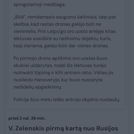
sprogstamoji medžiaga.
„Bild“, remdamasis saugumo šaltiniais, taip pat
skelbia, kad rastas dronas galėjo būti ne
vienintelis. Prie Leipcigo oro uosto artėjęs kitas
lėktuvas susidūrė su nežinomu objektu, kuris,
kaip įtariama, galėjo būti dar vienas dronas.
Po pirmojo drono aptikimo oro uostas buvo
skubiai uždarytas, todėl šis lėktuvas turėjo
nutraukti tūpimą ir kilti antram ratui. Vėliau jis
nusileido Hanoveryje, kur buvo nustatyta
nedidelių apgadinimų.
Policija šiuo metu ieško antrojo objekto nuolaužų.
prieš 2 val. 39 min.
V. Zelenskis pirmą kartą nuo Rusijos