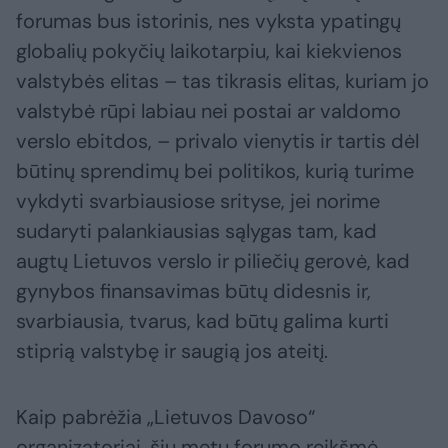
forumas bus istorinis, nes vyksta ypatingų
globalių pokyčių laikotarpiu, kai kiekvienos
valstybės elitas – tas tikrasis elitas, kuriam jo
valstybė rūpi labiau nei postai ar valdomo
verslo ebitdos, – privalo vienytis ir tartis dėl
būtinų sprendimų bei politikos, kurią turime
vykdyti svarbiausiose srityse, jei norime
sudaryti palankiausias sąlygas tam, kad
augtų Lietuvos verslo ir piliečių gerovė, kad
gynybos finansavimas būtų didesnis ir,
svarbiausia, tvarus, kad būtų galima kurti
stiprią valstybę ir saugią jos ateitį.
Kaip pabrėžia „Lietuvos Davoso“
organizatoriai, šių metų forumo reikšmė