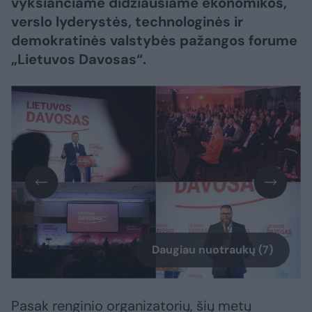
vyksiančiame didžiausiame ekonomikos,
verslo lyderystės, technologinės ir
demokratinės valstybės pažangos forume
„Lietuvos Davosas“.
Daugiau nuotraukų (7)
Pasak renginio organizatorių, šių metų