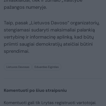
žiniasklaidai, tiek ir žurnalo „Valstybė“
pažangos numeryje.
Taip, pasak „Lietuvos Davoso“ organizatorių,
stengiamasi sudaryti maksimaliai palankią
vertybinę ir informacinę aplinką, kad būtų
priimti saugiai demokratijų ateičiai būtini
sprendimai.
Lietuvos Davosas
Eduardas Eigirdas
Komentuoti po šiuo straipsniu
Komentuoti gali tik Lrytas registruoti vartotojai.