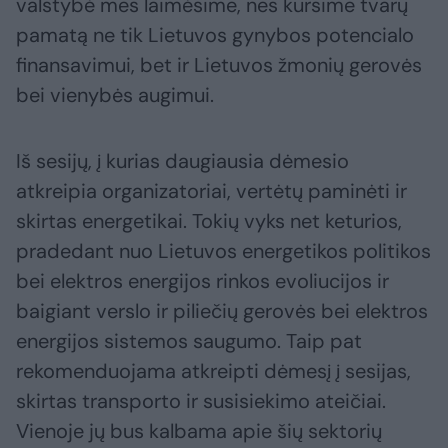
valstybė mes laimėsime, nes kursime tvarų
pamatą ne tik Lietuvos gynybos potencialo
finansavimui, bet ir Lietuvos žmonių gerovės
bei vienybės augimui.
Iš sesijų, į kurias daugiausia dėmesio
atkreipia organizatoriai, vertėtų paminėti ir
skirtas energetikai. Tokių vyks net keturios,
pradedant nuo Lietuvos energetikos politikos
bei elektros energijos rinkos evoliucijos ir
baigiant verslo ir piliečių gerovės bei elektros
energijos sistemos saugumo. Taip pat
rekomenduojama atkreipti dėmesį į sesijas,
skirtas transporto ir susisiekimo ateičiai.
Vienoje jų bus kalbama apie šių sektorių