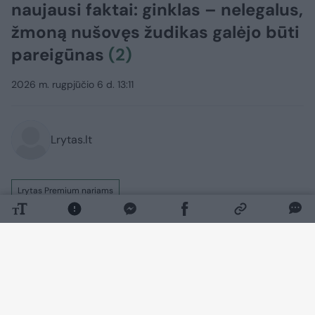
naujausi faktai: ginklas – nelegalus,
žmoną nušovęs žudikas galėjo būti
pareigūnas
(2)
2026 m. rugpjūčio 6 d. 13:11
Lrytas.lt
Lrytas Premium nariams
Po kraupios šeimos tragedijos Vazgirdonių
kaime (Varėnos r.), kuomet 52 metų vyras,
kaip įtariama, trečiadienio vakarą nušovė
savo 50 metų žmoną ir pats nusišovė,
paaiškėjo naujų faktų apie šį platų atgarsį