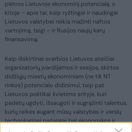
plėtros Lietuvoje ekonominį potencialą, o
kitoje – apie tai, kaip ryžtingai ir naudingai
Lietuvos valstybei reikia mažinti naftos
vartojimą, taigi – ir Rusijos naujų karų
finansavimą.
Kaip išskirtinai svarbios Lietuvos ateičiai
organizatorių įvardijamos ir sesijos, skirtos
didžiųjų miestų ekonominiam (ne tik NT
rinkos) potencialo didinimui, taip pat
Lietuvos politikai švietimo srityje, kuri
padėtų ugdyti, išsaugoti ir sugrąžinti talentus,
kurių reikės augant mūsų valstybės ir verslų
technologinei pažangai bei ekonomikos ir
piliečių gerovei.