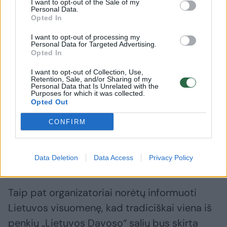
I want to opt-out of the Sale of my
Personal Data.
Opted In
I want to opt-out of processing my
Personal Data for Targeted Advertising.
Svarbiausios forumo temos ir misija – telkti
Opted In
Lietuvos verslo, politikos, visuomenės elitą
I want to opt-out of Collection, Use,
Retention, Sale, and/or Sharing of my
siekti pažangos, sutarti dėl politikos, kuri tam
Personal Data that Is Unrelated with the
Purposes for which it was collected.
tikrose srityse padėtų išnaudoti globalų
Opted Out
potencialą ir mūsų valstybėje bei žmonėse
CONFIRM
glūdintį potencialą, Lietuvos ateičiai ypač
svarbiu laikotarpiu vienijant ir vienijantis kurti
stiprią, pažangią ir saugią mūsų valstybę.
Data Deletion
Data Access
Privacy Policy
Taip pat organizatoriai norėtų informuoti
Lietuvos visuomenę, kad tradiciškai viena iš
penkių „Lietuvos Davoso“ salių bus skirta