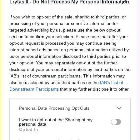
Lrytas.lt -
Do Not Process My Personal Information
If you wish to opt-out of the sale, sharing to third parties, or
Susiję straipsniai
processing of your personal or sensitive information for
targeted advertising by us, please use the below opt-out
section to confirm your selection. Please note that after your
opt-out request is processed you may continue seeing
interest-based ads based on personal information utilized by
us or personal information disclosed to third parties prior to
your opt-out. You may separately opt-out of the further
disclosure of your personal information by third parties on the
IAB’s list of downstream participants. This information may
also be disclosed by us to third parties on the
IAB’s List of
Downstream Participants
that may further disclose it to other
third parties.
E. Eigirdas – „Lietuvos
Forume „
Personal Data Processing Opt Outs
Davosas“, renginys, kurio
išskirtin
misija padėti iškilti
merų ir 
I want to opt-out of the Sharing of my
nepriklausomos Lietuvos
ant stalo
personal data.
Opted In
elitui
klausim