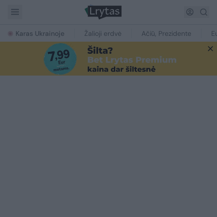
Karas Ukrainoje
Žalioji erdvė
Ačiū, Prezidente
E