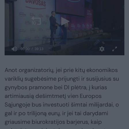
Anot organizatorių, jei prie kitų ekonomikos
variklių sugebėsime prijungti ir susijusius su
gynybos pramone bei DI plėtra, į kurias
artimiausią dešimtmetį vien Europos
Sąjungoje bus investuoti šimtai milijardai, o
gal ir po trilijoną eurų, ir jei tai darydami
griausime biurokratijos barjerus, kaip