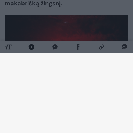
makabrišką žingsnį.
Daugiau nuotraukų (2)
Plungės priešgaisrinė gelbėjimo tarnyba
pranešimą ketvirtadienį (rugpjūčio 6 d.) gavo
paryčiais.