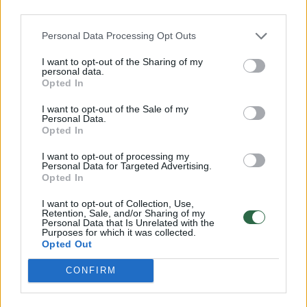
JAV karių paieškos ir
Po incid
third parties.
gelbėjimo darbai truko visą
vietos g
Personal Data Processing Opt Outs
naktį: pateikė daugiau
nerimas,
detalių apie operacijos eigą
Trumpa
I want to opt-out of the Sharing of my
personal data.
(6)
Opted In
I want to opt-out of the Sale of my
Personal Data.
Opted In
I want to opt-out of processing my
Trečiadienio popietę JAV kariuomenė
Personal Data for Targeted Advertising.
Opted In
patvirtino, jog rasta pelkėje panirusi vikšrinė
mašina M88 „Hercules“.
I want to opt-out of Collection, Use,
Retention, Sale, and/or Sharing of my
Personal Data that Is Unrelated with the
Purposes for which it was collected.
Opted Out
JAV ambasada skelbia, kad dingusieji yra iš 1-
osios brigados, 3-osios pėstininkų divizijos.
CONFIRM