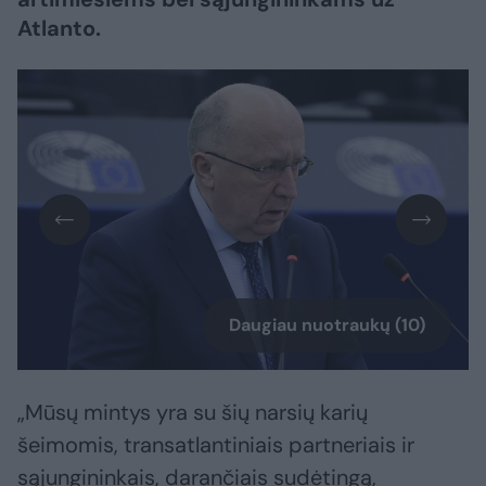
Atlanto.
Daugiau nuotraukų (10)
„Mūsų mintys yra su šių narsių karių
šeimomis, transatlantiniais partneriais ir
sąjungininkais, darančiais sudėtingą,