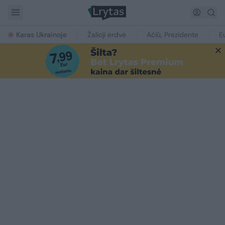
Karas Ukrainoje
Žalioji erdvė
Ačiū, Prezidente
E