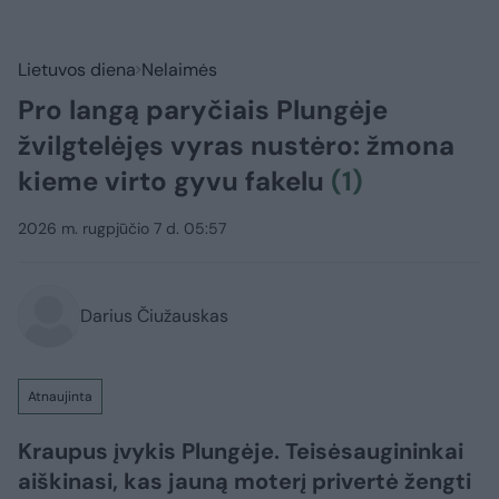
Lietuvos diena
Nelaimės
Pro langą paryčiais Plungėje
žvilgtelėjęs vyras nustėro: žmona
kieme virto gyvu fakelu
(1)
2026 m. rugpjūčio 7 d. 05:57
Darius Čiužauskas
Atnaujinta
Kraupus įvykis Plungėje. Teisėsaugininkai
aiškinasi, kas jauną moterį privertė žengti