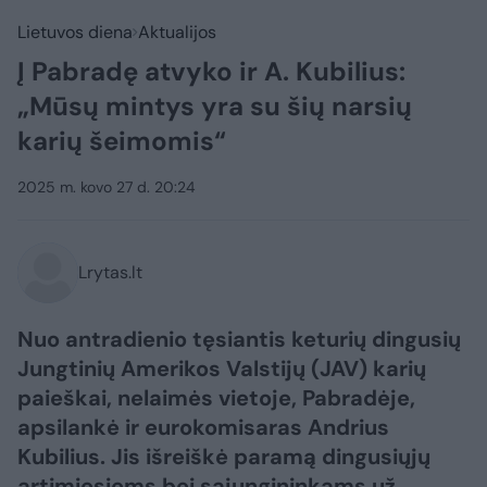
Lietuvos diena
Aktualijos
Į Pabradę atvyko ir A. Kubilius:
„Mūsų mintys yra su šių narsių
karių šeimomis“
2025 m. kovo 27 d. 20:24
Lrytas.lt
Nuo antradienio tęsiantis keturių dingusių
Jungtinių Amerikos Valstijų (JAV) karių
paieškai, nelaimės vietoje, Pabradėje,
apsilankė ir eurokomisaras Andrius
Kubilius. Jis išreiškė paramą dingusiųjų
artimiesiems bei sąjungininkams už