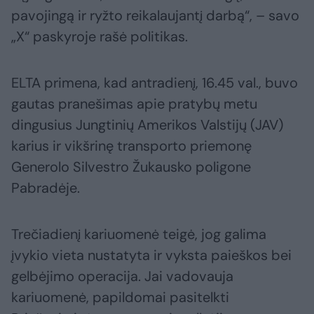
pavojingą ir ryžto reikalaujantį darbą“, – savo
„X“ paskyroje rašė politikas.
ELTA primena, kad antradienį, 16.45 val., buvo
gautas pranešimas apie pratybų metu
dingusius Jungtinių Amerikos Valstijų (JAV)
karius ir vikšrinę transporto priemonę
Generolo Silvestro Žukausko poligone
Pabradėje.
Trečiadienį kariuomenė teigė, jog galima
įvykio vieta nustatyta ir vyksta paieškos bei
gelbėjimo operacija. Jai vadovauja
kariuomenė, papildomai pasitelkti