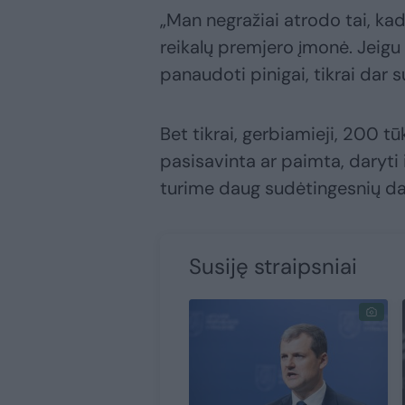
„Man negražiai atrodo tai, ka
reikalų premjero įmonė. Jeigu 
panaudoti pinigai, tikrai dar s
Bet tikrai, gerbiamieji, 200 tū
pasisavinta ar paimta, daryti 
turime daug sudėtingesnių dal
Susiję straipsniai