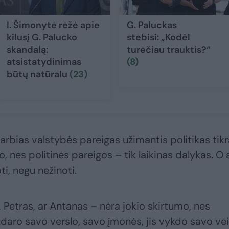
I. Šimonytė rėžė apie
G. Paluckas
kilusį G. Palucko
stebisi: „Kodėl
skandalą:
turėčiau trauktis?“
atsistatydinimas
(8)
būtų natūralu
(23)
varbias valstybės pareigas užimantis politikas tikr
o, nes politinės pareigos – tik laikinas dalykas. O 
ti, negu nežinoti.
 Petras, ar Antanas – nėra jokio skirtumo, nes
aro savo verslo, savo įmonės, jis vykdo savo vei