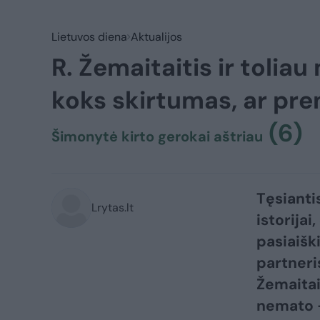
Lietuvos diena
Aktualijos
R. Žemaitaitis ir toliau
koks skirtumas, ar pre
(6)
Šimonytė kirto gerokai aštriau
Tęsianti
Lrytas.lt
istorija
pasiaiški
partneri
Žemaitait
nemato –