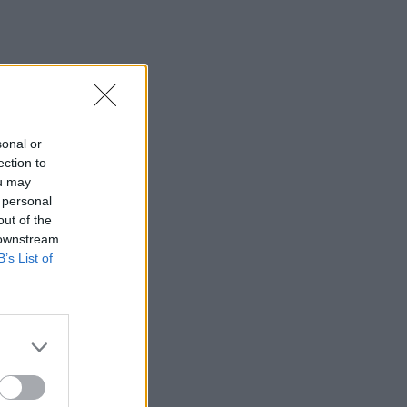
sonal or
ection to
ou may
 personal
out of the
 downstream
B’s List of