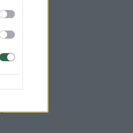
labai
je