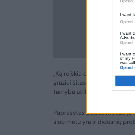
Opted 
I want t
Opted 
I want 
Advertis
Opted 
I want t
of my P
was col
Opted 
„Ką reiškia daro? Įstatymas lei
gražiai šitas dalykas,
nu
neatro
tarnyba atliks tyrimą, ir maty
Paprašytas patikslinti, kas ja
šiuo metu yra ir didesnių pro