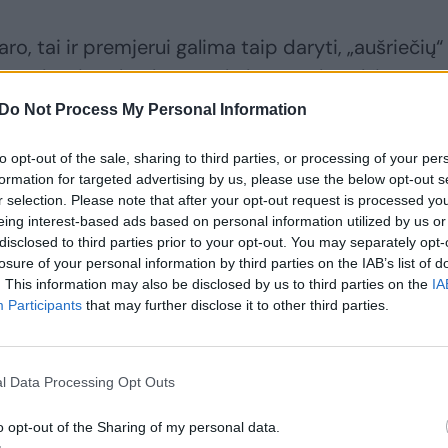
aro, tai ir premjerui galima taip daryti, „aušriečių“
retenduoti į valstybės paskolą nėra draudžiama.
Do Not Process My Personal Information
škinimai parlamentarų neįtikina: užkliūna kelios
to opt-out of the sale, sharing to third parties, or processing of your per
formation for targeted advertising by us, please use the below opt-out s
r selection. Please note that after your opt-out request is processed y
eing interest-based ads based on personal information utilized by us or
disclosed to third parties prior to your opt-out. You may separately opt-
losure of your personal information by third parties on the IAB’s list of
. This information may also be disclosed by us to third parties on the
IA
Participants
that may further disclose it to other third parties.
l Data Processing Opt Outs
o opt-out of the Sharing of my personal data.