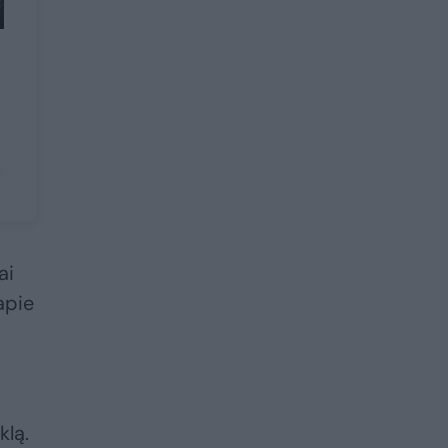
ai
apie
klą.