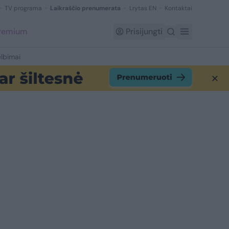
TV programa
Laikraščio prenumerata
Lrytas EN
Kontaktai
Premium
Prisijungti
lbimai