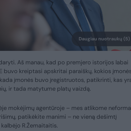
Daugiau nuotraukų (5)
 daryti. Aš manau, kad po premjero istorijos labai
LTE buvo kreiptasi apskritai paraiškų, kokios įmonė
kada įmonės buvo įregistruotos, patikrinti, kas yr
onių, ir tada matytume platų vaizdą.
inėje mokėjimų agentūroje – mes atlikome neforma
urišimų, patikėkite manimi – ne vieną dešimtį
kalbėjo R.Žemaitaitis.