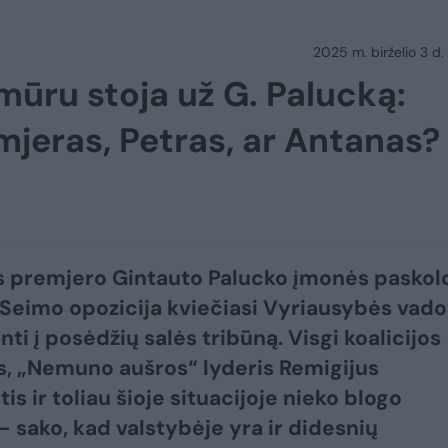
2025 m. birželio 3 d.
 mūru stoja už G. Palucką:
mjeras, Petras, ar Antanas?
s premjero Gintauto Palucko įmonės paskol
i, Seimo opozicija kviečiasi Vyriausybės vad
nti į posėdžių salės tribūną. Visgi koalicijos
s, „Nemuno aušros“ lyderis Remigijus
is ir toliau šioje situacijoje nieko blogo
 sako, kad valstybėje yra ir didesnių