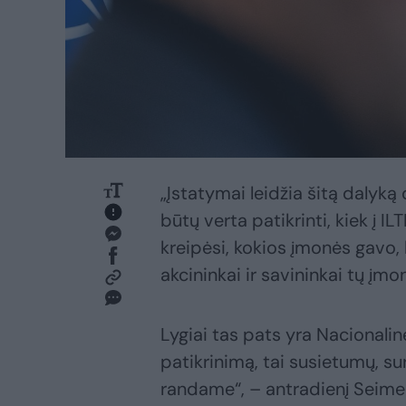
„Įstatymai leidžia šitą dalyką
būtų verta patikrinti, kiek į I
kreipėsi, kokios įmonės gavo, 
akcininkai ir savininkai tų įm
Lygiai tas pats yra Nacional
patikrinimą, tai susietumų, s
randame“, – antradienį Seime 