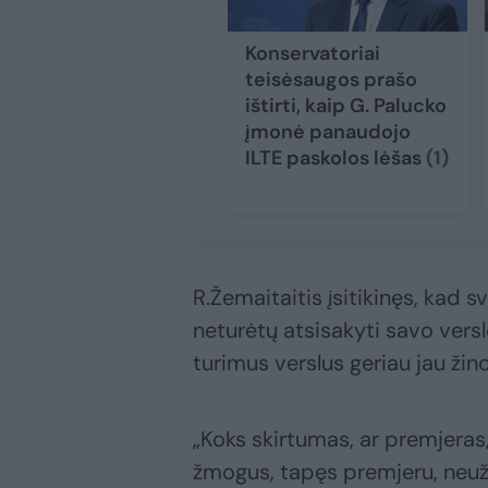
Konservatoriai
teisėsaugos prašo
ištirti, kaip G. Palucko
įmonė panaudojo
ILTE paskolos lėšas
(1)
R.Žemaitaitis įsitikinęs, kad s
neturėtų atsisakyti savo versl
turimus verslus geriau jau žino
„Koks skirtumas, ar premjeras,
žmogus, tapęs premjeru, neužd