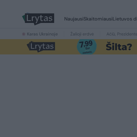
Naujausi
Skaitomiausi
Lietuvos d
Karas Ukrainoje
Žalioji erdvė
Ačiū, Prezident