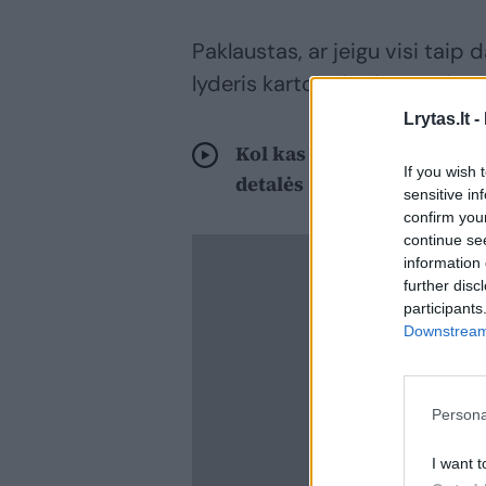
Paklaustas, ar jeigu visi taip d
lyderis kartojo, kad įmonei p
Lrytas.lt -
Kol kas G. Palucko pasiai
If you wish 
detalės
sensitive in
confirm you
continue se
information 
further disc
participants
Downstream 
Persona
I want t