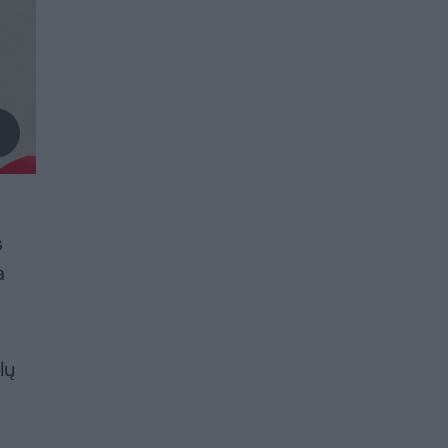
s
a
lų