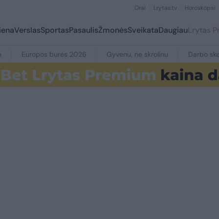
Orai
Lrytas.tv
Horoskopai
iena
Verslas
Sportas
Pasaulis
Žmonės
Sveikata
Daugiau
Lrytas 
e
Europos burės 2026
Gyvenu, ne skrolinu
Darbo ske