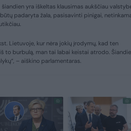
d šiandien yra iškeltas klausimas aukščiau valstyb
būtų padaryta žala, pasisavinti pinigai, netinkam
utikčiau.
kst. Lietuvoje, kur nėra jokių įrodymų, kad ten
iš to burbulą, man tai labai keistai atrodo. Šiandi
ykų“, – aiškino parlamentaras.