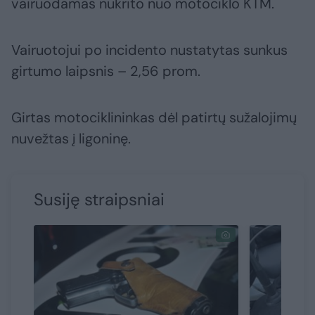
vairuodamas nukrito nuo motociklo KTM.
Vairuotojui po incidento nustatytas sunkus
girtumo laipsnis – 2,56 prom.
Girtas motociklininkas dėl patirtų sužalojimų
nuvežtas į ligoninę.
Susiję straipsniai