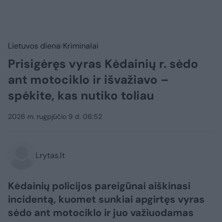
Lietuvos diena
Kriminalai
Prisigėręs vyras Kėdainių r. sėdo
ant motociklo ir išvažiavo –
spėkite, kas nutiko toliau
2026 m. rugpjūčio 9 d. 06:52
Lrytas.lt
Kėdainių policijos pareigūnai aiškinasi
incidentą, kuomet sunkiai apgirtęs vyras
sėdo ant motociklo ir juo važiuodamas