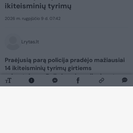
ikiteisminių tyrimų
2026 m. rugpjūčio 9 d. 07:42
Lrytas.lt
Praėjusią parą policija pradėjo mažiausiai
14 ikiteisminių tyrimų girtiems
vairuotojams. Dalis jų sekmadienio rytą
prabudo areštinėje.