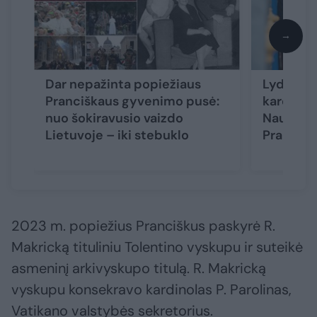
→
Dar nepažinta popiežiaus
Lydimi po
Pranciškaus gyvenimo pusė:
kardinolo
nuo šokiravusio vaizdo
Nausėdos
Lietuvoje – iki stebuklo
Prancišk
2023 m. popiežius Pranciškus paskyrė R.
Makricką tituliniu Tolentino vyskupu ir suteikė
asmeninį arkivyskupo titulą. R. Makricką
vyskupu konsekravo kardinolas P. Parolinas,
Vatikano valstybės sekretorius.