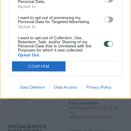
Personal Data.
Opted In
Nemokamas tel. 8 800 10 800
VAIKO TEISIŲ TARNYBA
I want to opt-out of processing my
Pokalbiai internetu –
Personal Data for Targeted Advertising.
Pagalbą teikia specialistai
vaikoteises.lrv.lt, pokalbių
Opted In
laukelis „Pasikalbėkime“
I want to opt-out of Collection, Use,
Retention, Sale, and/or Sharing of my
VILTIES LINIJA
116 123 (visą parą kasdien)
Personal Data that Is Unrelated with the
Emocinė parama
Pokalbiai internetu
Purposes for which it was collected.
suaugusiesiems, pagalbą teikia
I–V 17.00–20.00 val.
Opted Out
savanoriai ir psichikos
Laiškus atsako per 3 darbo
sveikatos specialistai
dienas
CONFIRM
PAGALBOS MOTERIMS
LINIJA
Emocinė parama moterims,
Data Deletion
Data Access
Privacy Policy
pagalbą teikia savanoriai ir
psichikos sveikatos
+370 800 66366 (visą parą
profesionalai
kasdien)
Rašyti svetainėje
(kiekvieną dieną 17.00–22.00
val.)
Laiškus atsako per 24 val.
SPECIALIZUOTOS