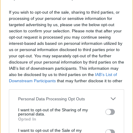
Patikima informacija apie
emocinę sveikatą ir
www.pagalbasau.lt
If you wish to opt-out of the sale, sharing to third parties, or
psichologinę pagalbą
processing of your personal or sensitive information for
targeted advertising by us, please use the below opt-out
section to confirm your selection. Please note that after your
PSICHOLOGINIŲ KRIZIŲ
PAGALBOS CENTRAS
1815 (I–V 9.00–19.00 val., VI
opt-out request is processed you may continue seeing
Psichologinių krizių valdymo
9.00–15.00 val.)
interest-based ads based on personal information utilized by
paslaugos teikiamos asmenų
https://www.hi.lt/psichologiniu-
us or personal information disclosed to third parties prior to
grupėms įvykus kriziniam
kriziu-pagalbos-centras-tel-
įvykiui, kai ūmiai pasireiškia
1815/
your opt-out. You may separately opt-out of the further
psichologinė krizė
disclosure of your personal information by third parties on the
IAB’s list of downstream participants. This information may
also be disclosed by us to third parties on the
IAB’s List of
Asmens sveikatos priežiūros
specialistams ir sveikatos mokslų
Downstream Participants
that may further disclose it to other
studentams prieinamos
Medo.lt
third parties.
+370 606 07205
nemokamos, konfidencialios ir
operatyvios emocinės ir
Personal Data Processing Opt Outs
psichologinės pagalbos tinklas
I want to opt-out of the Sharing of my
personal data.
VAIKŲ LINIJA
116 111 (I–VII 11.00–23.00 val.)
Opted In
Emocinė parama vaikams, budi
Pokalbiai internetu
savanoriai konsultantai,
I–V 17.00–23.0015
profesionalai
Atsako per 24 val.
I want to opt-out of the Sale of my