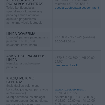
KOMPLEKSINĖS
I-V 8.00-17.00 internetu ir
PAGALBOS CENTRAS
telefonu +370 700 55516
Teikia konfidencialią,
specializuotospagalboscentras.lt
specializuotą kompleksinę
pagalbą smurtą artimoje
aplinkoje patyrusiems
asmenims visoje Lietuvoje.
LINIJA DOVERIJA
Emocinė parama paaugliams ir
+370 800 77277 I–VII (kasdien)
jaunimui rusų k., budi
16.00–19.00 val.
savanoriai konsultantai
ANKSTUKŲ PAGALBOS
+370 612 03 800 (I–VII 00:00–
LINIJA
24:00)
Nemokama psichologinė
neisnesiotukas.lt
pagalba
KRIZIŲ ĮVEIKIMO
CENTRAS
(individualios psichologo
konsultacijos gyvai, per Skype
www.krizesiveikimas.lt
ar Messenger)
+370 640 51555
Mūsų savanoriai psichologai,
Antakalnio g. 97–47, Vilnius (I–
psichoterapeutai šešias dienas
V 16.00– 20.00 val., VI 12.00–
per savaitę budėjimų metu
16.00 val., švenčių dienomis ir