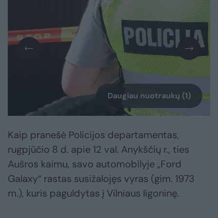
Daugiau nuotraukų (1)
Kaip pranešė Policijos departamentas,
rugpjūčio 8 d. apie 12 val. Anykščių r., ties
Aušros kaimu, savo automobilyje „Ford
Galaxy“ rastas susižalojęs vyras (gim. 1973
m.), kuris paguldytas į Vilniaus ligoninę.