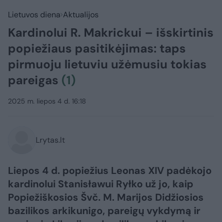
Lietuvos diena
Aktualijos
Kardinolui R. Makrickui – išskirtinis
popiežiaus pasitikėjimas: taps
pirmuoju lietuviu užėmusiu tokias
pareigas
(1)
2025 m. liepos 4 d. 16:18
Lrytas.lt
Liepos 4 d. popiežius Leonas XIV padėkojo
kardinolui Stanisławui Ryłko už jo, kaip
Popiežiškosios Švč. M. Marijos Didžiosios
bazilikos arkikunigo, pareigų vykdymą ir