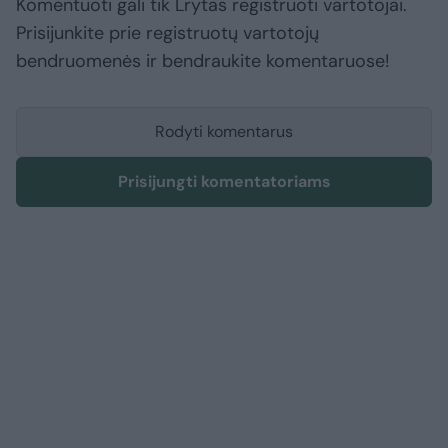
Komentuoti gali tik Lrytas registruoti vartotojai.
Prisijunkite prie registruotų vartotojų
bendruomenės ir bendraukite komentaruose!
Rodyti komentarus
Prisijungti komentatoriams