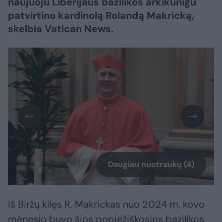
naujuoju Liberijaus bazilikos arkikunigu
patvirtino kardinolą Rolandą Makricką,
skelbia Vatican News.
Daugiau nuotraukų (4)
Iš Biržų kilęs R. Makrickas nuo 2024 m. kovo
mėnesio buvo šios popiežiškosios bazilikos