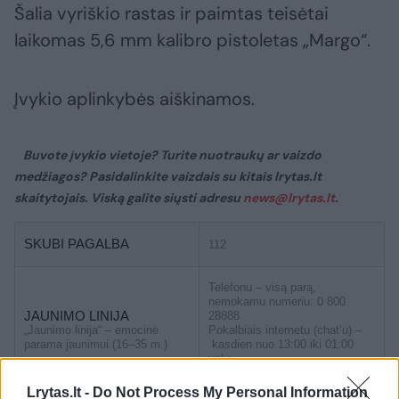
Šalia vyriškio rastas ir paimtas teisėtai
laikomas 5,6 mm kalibro pistoletas „Margo“.
Įvykio aplinkybės aiškinamos.
Buvote įvykio vietoje? Turite nuotraukų ar vaizdo
medžiagos? Pasidalinkite vaizdais su kitais lrytas.lt
skaitytojais. Viską galite siųsti adresu
news@lrytas.lt
.
SKUBI PAGALBA
112
Telefonu – visą parą,
nemokamu numeriu: 0 800
JAUNIMO LINIJA
28888
„Jaunimo linija“ – emocinė
Pokalbiais internetu (chat’u) –
parama jaunimui (16–35 m.)
kasdien nuo 13:00 iki 01:00
val.:
https://jaunimolinija.lt/pasikalbekim/
Lrytas.lt -
Do Not Process My Personal Information