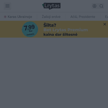
Karas Ukrainoje
Žalioji erdvė
Ačiū, Prezidente
E