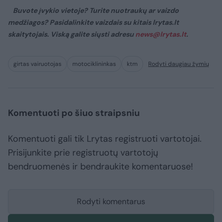
Buvote įvykio vietoje? Turite nuotraukų ar vaizdo
medžiagos? Pasidalinkite vaizdais su kitais lrytas.lt
skaitytojais. Viską galite siųsti adresu
news@lrytas.lt
.
girtas vairuotojas
motociklininkas
ktm
Rodyti daugiau žymių
Komentuoti po šiuo straipsniu
Komentuoti gali tik Lrytas registruoti vartotojai.
Prisijunkite prie registruotų vartotojų
bendruomenės ir bendraukite komentaruose!
Rodyti komentarus