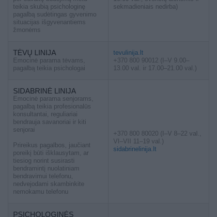
teikia skubią psichologinę
sekmadieniais nedirba)
pagalbą sudėtingas gyvenimo
situacijas išgyvenantiems
žmonėms
TĖVŲ LINIJA
tevulinija.lt
Emocinė parama tėvams,
+370 800 90012 (I–V 9.00–
pagalbą teikia psichologai
13.00 val. ir 17.00–21.00 val.)
SIDABRINĖ LINIJA
Emocinė parama senjorams,
pagalbą teikia profesionalūs
konsultantai, reguliariai
bendrauja savanoriai ir kiti
senjorai
+370 800 80020 (I–V 8–22 val.,
VI–VII 11–19 val.)
Prireikus pagalbos, jaučiant
sidabrinelinija.lt
poreikį būti išklausytam, ar
tiesiog norint susirasti
bendramintį nuolatiniam
bendravimui telefonu,
nedvejodami skambinkite
nemokamu telefonu
PSICHOLOGINĖS