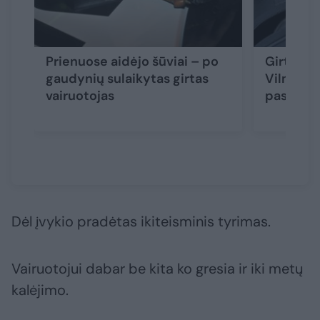
Prienuose aidėjo šūviai – po
Girtas va
gaudynių sulaikytas girtas
Vilniaus
vairuotojas
paspirtu
Dėl įvykio pradėtas ikiteisminis tyrimas.
Vairuotojui dabar be kita ko gresia ir iki metų
kalėjimo.