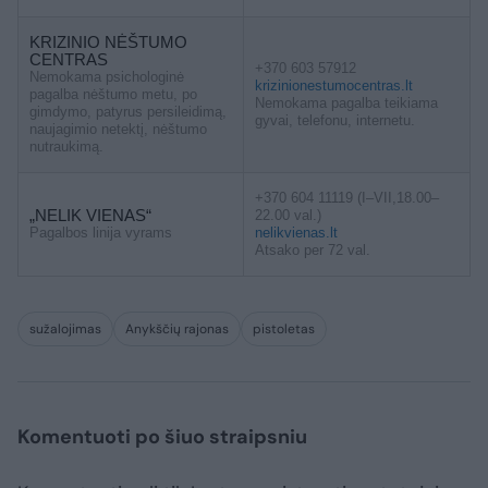
KRIZINIO NĖŠTUMO
CENTRAS
+370 603 57912
Nemokama psichologinė
krizinionestumocentras.lt
pagalba nėštumo metu, po
Nemokama pagalba teikiama
gimdymo, patyrus persileidimą,
gyvai, telefonu, internetu.
naujagimio netektį, nėštumo
nutraukimą.
+370 604 11119 (I–VII,18.00–
„NELIK VIENAS“
22.00 val.)
Pagalbos linija vyrams
nelikvienas.lt
Atsako per 72 val.
sužalojimas
Anykščių rajonas
pistoletas
Komentuoti po šiuo straipsniu