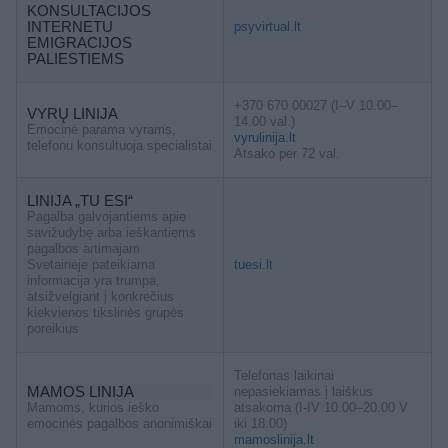
KONSULTACIJOS
INTERNETU
psyvirtual.lt
EMIGRACIJOS
PALIESTIEMS
+370 670 00027 (I–V 10.00–
VYRŲ LINIJA
14.00 val.)
Emocinė parama vyrams,
vyrulinija.lt
telefonu konsultuoja specialistai
Atsako per 72 val.
LINIJA „TU ESI“
Pagalba galvojantiems apie
savižudybę arba ieškantiems
pagalbos artimajam
Svetainėje pateikiama
tuesi.lt
informacija yra trumpa,
atsižvelgiant į konkrečius
kiekvienos tikslinės grupės
poreikius
Telefonas laikinai
MAMOS LINIJA
nepasiekiamas į laiškus
Mamoms, kurios ieško
atsakoma (I-IV 10.00–20.00 V
emocinės pagalbos anonimiškai
iki 18.00)
mamoslinija.lt