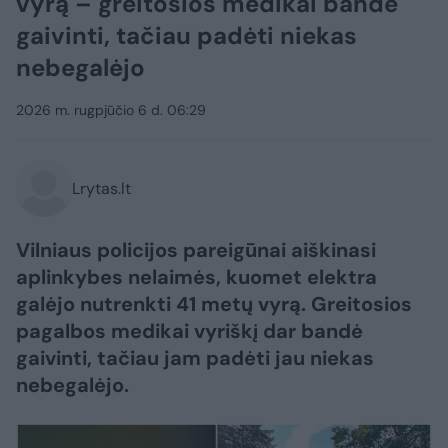
vyrą – greitosios medikai bandė
gaivinti, tačiau padėti niekas
nebegalėjo
2026 m. rugpjūčio 6 d. 06:29
Lrytas.lt
Vilniaus policijos pareigūnai aiškinasi
aplinkybes nelaimės, kuomet elektra
galėjo nutrenkti 41 metų vyrą. Greitosios
pagalbos medikai vyriškį dar bandė
gaivinti, tačiau jam padėti jau niekas
nebegalėjo.