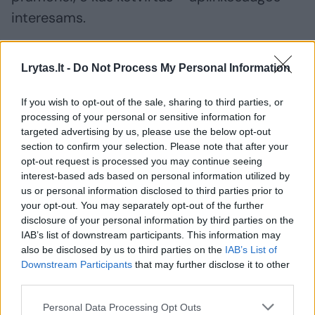
interesams.
Daugumą asmenų pavyko identifikuoti iš
Lrytas.lt -
Do Not Process My Personal Information
Seimo narių darbotvarkių ir pasiūlymų Miškų
If you wish to opt-out of the sale, sharing to third parties, or
įstatymo projektams.
processing of your personal or sensitive information for
targeted advertising by us, please use the below opt-out
section to confirm your selection. Please note that after your
Anot tyrimo, susitikimų tikslai buvo nurodyti
opt-out request is processed you may continue seeing
tik 3 iš 162 Seimo narių darbotvarkių, kuriose
interest-based ads based on personal information utilized by
us or personal information disclosed to third parties prior to
buvo klausimai, susiję su miškų politika. Tuo
your opt-out. You may separately opt-out of the further
metu 35 lobistinės veiklos deklaracijos taip
disclosure of your personal information by third parties on the
pat neatskleidė detalesnių tikslų.
IAB’s list of downstream participants. This information may
also be disclosed by us to third parties on the
IAB’s List of
Downstream Participants
that may further disclose it to other
third parties.
Susiję straipsniai
Personal Data Processing Opt Outs