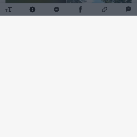
Daugiau nuotraukų (1)
Kaip pranešė Policijos departamentas,
rugpjūčio 5 d. apie 17 val. 40 min. Vilniaus r.,
Avižienių miestelyje, namo kieme, rastas
mirusio vyro (gim. 1985 m.) kūnas be išorinių
smurto žymių.