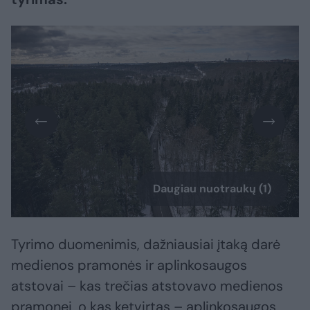
Daugiau nuotraukų (1)
Tyrimo duomenimis, dažniausiai įtaką darė
medienos pramonės ir aplinkosaugos
atstovai – kas trečias atstovavo medienos
pramonei, o kas ketvirtas – aplinkosaugos