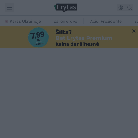
Karas Ukrainoje
Žalioji erdvė
Ačiū, Prezidente
E