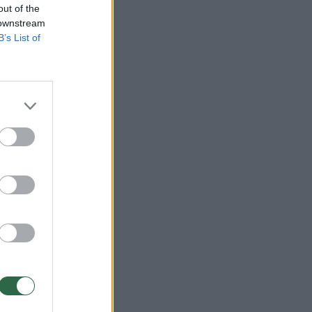
a
out of the
 downstream
B’s List of