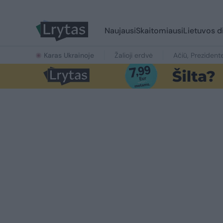
Naujausi
Skaitomiausi
Lietuvos d
Karas Ukrainoje
Žalioji erdvė
Ačiū, Prezident