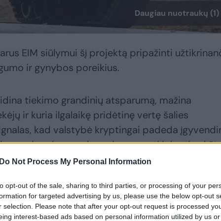
Daugiau nuotraukų (1)
rus EIM siūlymui šį projektą pripažinti užtikrinan
gumo ir gynybos poreikius.
didina tiekimo grandinių atsparumą, mažina
ėjų ir kuria ilgalaikę pridėtinę vertę šalies
signalas, kad valstybė kryptingai padeda įgyvendi
ijas, sudarydama sąlygas joms augti ir kurti aukšt
“, – pranešime cituojamas ekonomikos ir inovacij
Do Not Process My Personal Information
to opt-out of the sale, sharing to third parties, or processing of your per
formation for targeted advertising by us, please use the below opt-out s
keitusią geopolitinę situaciją ir išaugusias saugumo
r selection. Please note that after your opt-out request is processed y
eing interest-based ads based on personal information utilized by us or