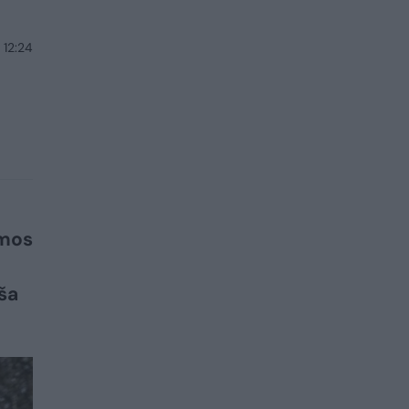
 12:24
omos
ša