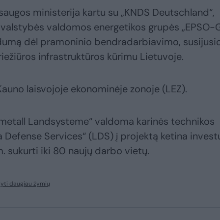
augos ministerija kartu su „KNDS Deutschland“,
r valstybės valdomos energetikos grupės „EPSO-
umą dėl pramoninio bendradarbiavimo, susijusi
iežiūros infrastruktūros kūrimu Lietuvoje.
auno laisvojoje ekonominėje zonoje (LEZ).
nmetall Landsysteme“ valdoma karinės technikos
Defense Services“ (LDS) į projektą ketina invest
. sukurti iki 80 naujų darbo vietų.
yti daugiau žymių