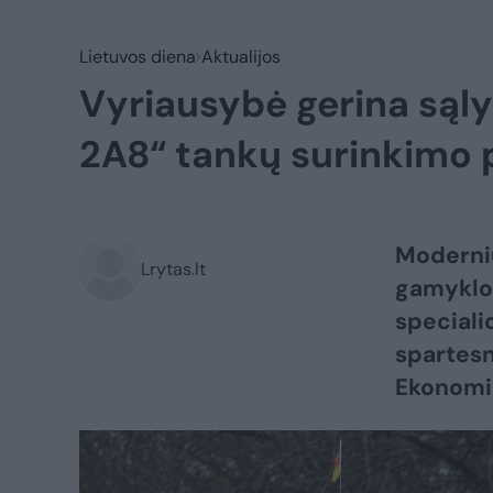
Lietuvos diena
Aktualijos
Vyriausybė gerina sąl
2A8“ tankų surinkimo 
Modernių
Lrytas.lt
gamyklos
speciali
spartesn
Ekonomik