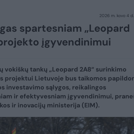
2026 m. kovo 4 d.
ygas spartesniam „Leopard
projekto įgyvendinimui
 vokiškų tankų „Leopard 2A8“ surinkimo
 projektui Lietuvoje bus taikomos papild
os investavimo sąlygos, reikalingos
iam ir efektyvesniam įgyvendinimui, prane
os ir inovacijų ministerija (EIM).