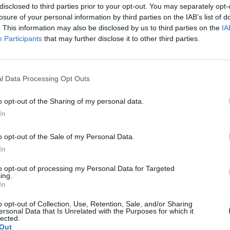
ių gynybos pramonės pajėgumų stiprinimas tamp
disclosed to third parties prior to your opt-out. You may separately opt-
losure of your personal information by third parties on the IAB’s list of
. This information may also be disclosed by us to third parties on the
IA
Participants
that may further disclose it to other third parties.
l Data Processing Opt Outs
o opt-out of the Sharing of my personal data.
In
o opt-out of the Sale of my Personal Data.
In
Vokietija pristatė
Po kritikos Vokietijos
to opt-out of processing my Personal Data for Targeted
naujuosius tankus
brigadai – eksperto
ing.
In
„Leopard 2A8“ –
žvilgsnis: tankai po
pamatysime juos ir
vieną nekariauja
(6)
o opt-out of Collection, Use, Retention, Sale, and/or Sharing
ersonal Data that Is Unrelated with the Purposes for which it
Lietuvoje
lected.
Out