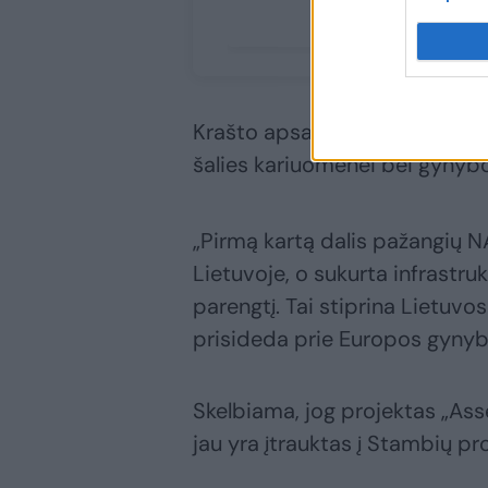
Krašto apsaugos ministras R
šalies kariuomenei bei gyny
„Pirmą kartą dalis pažangių 
Lietuvoje, o sukurta infrastrukt
parengtį. Tai stiprina Lietuv
prisideda prie Europos gynyb
Skelbiama, jog projektas „Ass
jau yra įtrauktas į Stambių pr