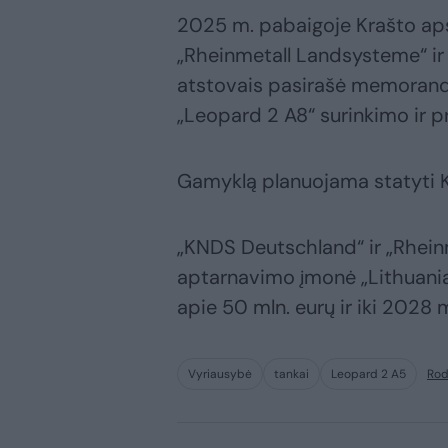
2025 m. pabaigoje Krašto aps
„Rheinmetall Landsysteme“ i
atstovais pasirašė memorand
„Leopard 2 A8“ surinkimo ir pr
Gamyklą planuojama statyti K
„KNDS Deutschland“ ir „Rhei
aptarnavimo įmonė „Lithuania 
apie 50 mln. eurų ir iki 2028 m
Vyriausybė
tankai
Leopard 2 A5
Rod