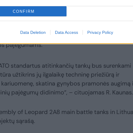
CONFIRM
Data Deletion
Data Access
Privacy Policy
obertas Kaunas tuo metu pabrėžia gamyklos svar
bos pajėgumams.
NATO standartus atitinkančių tankų bus surenkami
ūra užtikrins jų ilgalaikę techninę priežiūrą ir
os kariuomenę, skatina gynybos pramonės augimą i
inių pajėgumų didinimo“, – cituojamas R. Kaunas.
embly of Leopard 2A8 main battle tanks in Lithua
ojektų sąrašą.