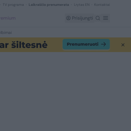
TV programa
Laikraščio prenumerata
Lrytas EN
Kontaktai
Premium
Prisijungti
lbimai