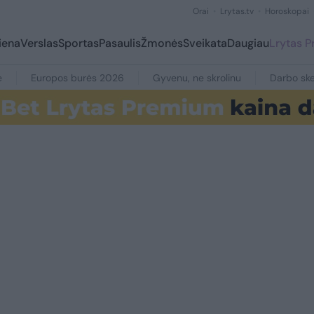
Orai
Lrytas.tv
Horoskopai
iena
Verslas
Sportas
Pasaulis
Žmonės
Sveikata
Daugiau
Lrytas 
e
Europos burės 2026
Gyvenu, ne skrolinu
Darbo ske