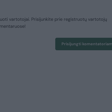
uoti vartotojai. Prisijunkite prie registruotų vartotojų
omentaruose!
Prisijungti komentatoria