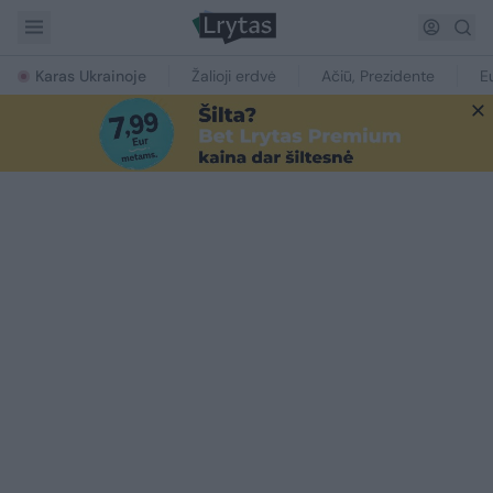
Karas Ukrainoje
Žalioji erdvė
Ačiū, Prezidente
E