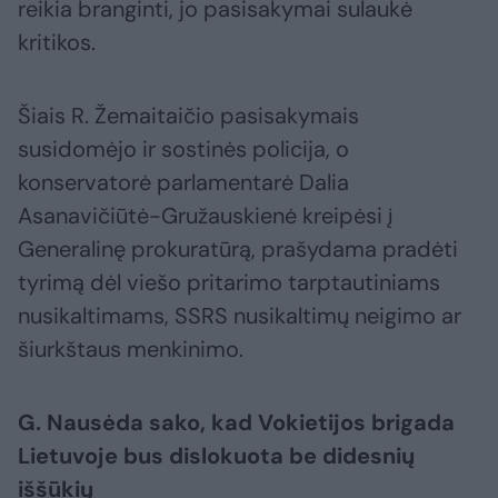
reikia branginti, jo pasisakymai sulaukė
kritikos.
Šiais R. Žemaitaičio pasisakymais
susidomėjo ir sostinės policija, o
konservatorė parlamentarė Dalia
Asanavičiūtė-Gružauskienė kreipėsi į
Generalinę prokuratūrą, prašydama pradėti
tyrimą dėl viešo pritarimo tarptautiniams
nusikaltimams, SSRS nusikaltimų neigimo ar
šiurkštaus menkinimo.
G. Nausėda sako, kad Vokietijos brigada
Lietuvoje bus dislokuota be didesnių
iššūkių