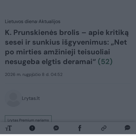
Lietuvos diena
Aktualijos
K. Prunskienės brolis – apie kritiką
sesei ir sunkius išgyvenimus: „Net
po mirties amžinieji teisuoliai
nesugeba elgtis deramai“
(52)
2026 m. rugpjūčio 8 d. 04:52
Lrytas.lt
Lrytas Premium nariams
„Ir tas, kas simpatizavo poniai Kazimirai, ir