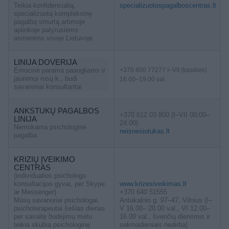
Teikia konfidencialią,
specializuotospagalboscentras.lt
specializuotą kompleksinę
pagalbą smurtą artimoje
aplinkoje patyrusiems
asmenims visoje Lietuvoje.
LINIJA DOVERIJA
Emocinė parama paaugliams ir
+370 800 77277 I–VII (kasdien)
jaunimui rusų k., budi
16.00–19.00 val.
savanoriai konsultantai
ANKSTUKŲ PAGALBOS
+370 612 03 800 (I–VII 00:00–
LINIJA
24:00)
Nemokama psichologinė
neisnesiotukas.lt
pagalba
KRIZIŲ ĮVEIKIMO
CENTRAS
(individualios psichologo
konsultacijos gyvai, per Skype
www.krizesiveikimas.lt
ar Messenger)
+370 640 51555
Mūsų savanoriai psichologai,
Antakalnio g. 97–47, Vilnius (I–
psichoterapeutai šešias dienas
V 16.00– 20.00 val., VI 12.00–
per savaitę budėjimų metu
16.00 val., švenčių dienomis ir
teikia skubią psichologinę
sekmadieniais nedirba)