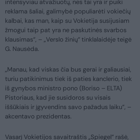
intensyviau atvažiuotų, nes tai yra ir puiki
reklama šaliai, galimybė populiarėti vokiečių
kalbai, kas man, kaip su Vokietija susijusiam
žmogui taip pat yra ne paskutinės svarbos
klausimas“, – „Verslo žinių“ tinklalaidėje teigė
G. Nausėda.
„Manau, kad viskas čia bus gerai ir galiausiai,
turiu patikinimus tiek iš paties kanclerio, tiek
iš gynybos ministro pono (Boriso – ELTA)
Pistoriaus, kad jie susidoros su visais
iššūkiais ir įgyvendins savo pažadus laiku“, –
akcentavo prezidentas.
Vasarį Vokietijos savaitraštis „Spiegel“ rašė,