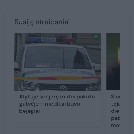
Susiję straipsniai
Alytuje senjorę mirtis pakirto
Šiurpūs 
gatvėje – medikai buvo
toje pači
bejėgiai
dieną ras
paties a
moterys