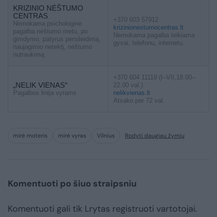
KRIZINIO NĖŠTUMO
CENTRAS
+370 603 57912
Nemokama psichologinė
krizinionestumocentras.lt
pagalba nėštumo metu, po
Nemokama pagalba teikiama
gimdymo, patyrus persileidimą,
gyvai, telefonu, internetu.
naujagimio netektį, nėštumo
nutraukimą.
+370 604 11119 (I–VII,18.00–
„NELIK VIENAS“
22.00 val.)
Pagalbos linija vyrams
nelikvienas.lt
Atsako per 72 val.
mirė moteris
mirė vyras
Vilnius
Rodyti daugiau žymių
Komentuoti po šiuo straipsniu
Komentuoti gali tik Lrytas registruoti vartotojai.