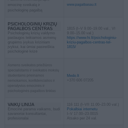
emocinę sveikatą ir
www.pagalbasau.lt
psichologinę pagalbą
PSICHOLOGINIŲ KRIZIŲ
PAGALBOS CENTRAS
1815 (I–V 9.00–19.00 val., VI
Psichologinių krizių valdymo
9.00–15.00 val.)
paslaugos teikiamos asmenų
https://www.hi.lt/psichologiniu-
grupėms įvykus kriziniam
kriziu-pagalbos-centras-tel-
įvykiui, kai ūmiai pasireiškia
1815/
psichologinė krizė
Asmens sveikatos priežiūros
specialistams ir sveikatos mokslų
studentams prieinamos
Medo.lt
+370 606 07205
nemokamos, konfidencialios ir
operatyvios emocinės ir
psichologinės pagalbos tinklas
VAIKŲ LINIJA
116 111 (I–VII 11.00–23.00 val.)
Emocinė parama vaikams, budi
Pokalbiai internetu
savanoriai konsultantai,
I–V 17.00–23.0015
profesionalai
Atsako per 24 val.