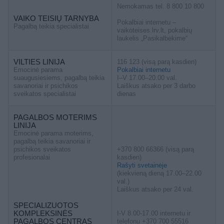
Nemokamas tel. 8 800 10 800
VAIKO TEISIŲ TARNYBA
Pokalbiai internetu –
Pagalbą teikia specialistai
vaikoteises.lrv.lt, pokalbių
laukelis „Pasikalbėkime“
VILTIES LINIJA
116 123 (visą parą kasdien)
Emocinė parama
Pokalbiai internetu
suaugusiesiems, pagalbą teikia
I–V 17.00–20.00 val.
savanoriai ir psichikos
Laiškus atsako per 3 darbo
sveikatos specialistai
dienas
PAGALBOS MOTERIMS
LINIJA
Emocinė parama moterims,
pagalbą teikia savanoriai ir
psichikos sveikatos
+370 800 66366 (visą parą
profesionalai
kasdien)
Rašyti svetainėje
(kiekvieną dieną 17.00–22.00
val.)
Laiškus atsako per 24 val.
SPECIALIZUOTOS
KOMPLEKSINĖS
I-V 8.00-17.00 internetu ir
PAGALBOS CENTRAS
telefonu +370 700 55516