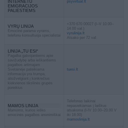
INTERNETU
psyvirtual.lt
EMIGRACIJOS
PALIESTIEMS
+370 670 00027 (I–V 10.00–
VYRŲ LINIJA
14.00 val.)
Emocinė parama vyrams,
vyrulinija.lt
telefonu konsultuoja specialistai
Atsako per 72 val.
LINIJA „TU ESI“
Pagalba galvojantiems apie
savižudybę arba ieškantiems
pagalbos artimajam
Svetainėje pateikiama
tuesi.lt
informacija yra trumpa,
atsižvelgiant į konkrečius
kiekvienos tikslinės grupės
poreikius
Telefonas laikinai
MAMOS LINIJA
nepasiekiamas į laiškus
Mamoms, kurios ieško
atsakoma (I-IV 10.00–20.00 V
emocinės pagalbos anonimiškai
iki 18.00)
mamoslinija.lt