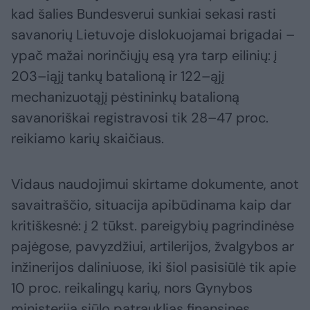
kad šalies Bundesverui sunkiai sekasi rasti
savanorių Lietuvoje dislokuojamai brigadai –
ypač mažai norinčiųjų esą yra tarp eilinių: į
203–iąjį tankų batalioną ir 122–ąjį
mechanizuotąjį pėstininkų batalioną
savanoriškai registravosi tik 28–47 proc.
reikiamo karių skaičiaus.
Vidaus naudojimui skirtame dokumente, anot
savaitraščio, situacija apibūdinama kaip dar
kritiškesnė: į 2 tūkst. pareigybių pagrindinėse
pajėgose, pavyzdžiui, artilerijos, žvalgybos ar
inžinerijos daliniuose, iki šiol pasisiūlė tik apie
10 proc. reikalingų karių, nors Gynybos
ministerija siūlo patrauklias finansines