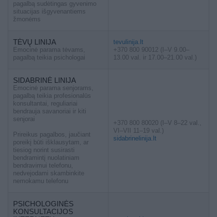
pagalbą sudėtingas gyvenimo
situacijas išgyvenantiems
žmonėms
TĖVŲ LINIJA
tevulinija.lt
Emocinė parama tėvams,
+370 800 90012 (I–V 9.00–
pagalbą teikia psichologai
13.00 val. ir 17.00–21.00 val.)
SIDABRINĖ LINIJA
Emocinė parama senjorams,
pagalbą teikia profesionalūs
konsultantai, reguliariai
bendrauja savanoriai ir kiti
senjorai
+370 800 80020 (I–V 8–22 val.,
VI–VII 11–19 val.)
Prireikus pagalbos, jaučiant
sidabrinelinija.lt
poreikį būti išklausytam, ar
tiesiog norint susirasti
bendramintį nuolatiniam
bendravimui telefonu,
nedvejodami skambinkite
nemokamu telefonu
PSICHOLOGINĖS
KONSULTACIJOS