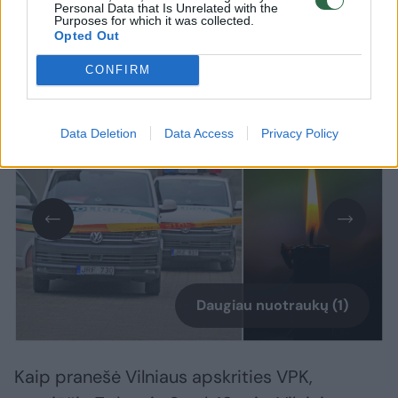
Personal Data that Is Unrelated with the
aplinkybes. Kūnas buvo rastas
Purposes for which it was collected.
automobilyje „Alfa Romeo“ stoties rajone.
Opted Out
Policija vis dar tikslina moters tapatybę.
CONFIRM
Data Deletion
Data Access
Privacy Policy
Daugiau nuotraukų (1)
Kaip pranešė Vilniaus apskrities VPK,