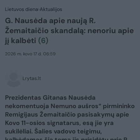
Lietuvos diena
Aktualijos
G. Nausėda apie naują R.
Žemaitaičio skandalą: nenoriu apie
jį kalbėti
(6)
2026 m. kovo 17 d. 06:59
Lrytas.lt
Prezidentas Gitanas Nausėda
nekomentuoja Nemuno aušros“ pirmininko
Remigijaus Žemaitaičio pasisakymų apie
Kovo 11-osios signatarus, esą jie yra
sukilėliai. Šalies vadovo teigimu,
kalbėdamas šia tema jis prisidėtų prie R.