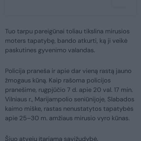
Tuo tarpu pareigūnai toliau tikslina mirusios
moters tapatybę, bando atkurti, ką ji veikė
paskutines gyvenimo valandas.
Policija praneša ir apie dar vieną rastą jauno
žmogaus kūną. Kaip rašoma policijos
pranešime, rugpjūčio 7 d. apie 20 val. 17 min.
Vilniaus r., Marijampolio seniūnijoje, Slabados
kaimo miške, rastas nenustatytos tapatybės
apie 25–30 m. amžiaus mirusio vyro kūnas.
Šiuo atveju įtariama savižudybė.