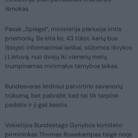
išmokas.
Pasak „Spiegel“, ministerija planuoja imtis
priemonių. Be kita ko, 43 tūkst. karių bus
išsiųsti informaciniai laiškai, siūlomos išvykos
į Lietuvą, nuo dvejų iki vienerių metų
trumpinamas minimalus tarnybos laikas.
Bundesveras leidiniui patvirtino savanorių
trūkumą, bet pabrėžė, kad tai tik tarpinė
padėtis ir ji gali keistis.
Vokietijos Bundestago Gynybos komiteto
pirmininkas Thomas Rowekampas teigė norįs