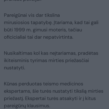
Pareigūnai vis dar tikslina
mirusiosios tapatybę. Įtariama, kad tai gali
būti 1999 m. gimusi moteris, tačiau
oficicialiai tai dar nepatvirtinta.
Nusikaltimas kol kas neįtariamas, pradėtas
ikiteisminis tyrimas mirties priežasčiai
nustatyti.
Kūnas perduotas teismo medicinos
ekspertams, šie turės nustatyti tikslią mirties
priežastį. Ekspertai turės atsakyti ir į kitus
pareigūnų klausimus.