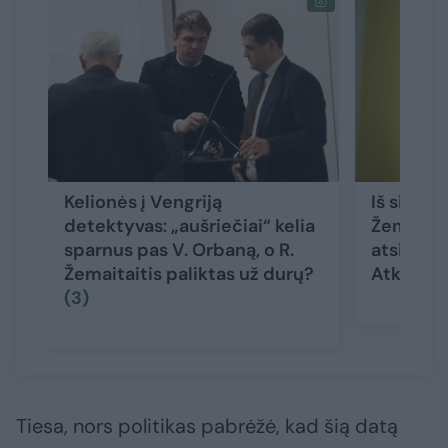
Kelionės į Vengriją
Iš signat
detektyvas: „aušriečiai“ kelia
Žemaitai
sparnus pas V. Orbaną, o R.
atsivers
Žemaitaitis paliktas už durų?
Atkūrim
(3)
Tiesa, nors politikas pabrėžė, kad šią datą