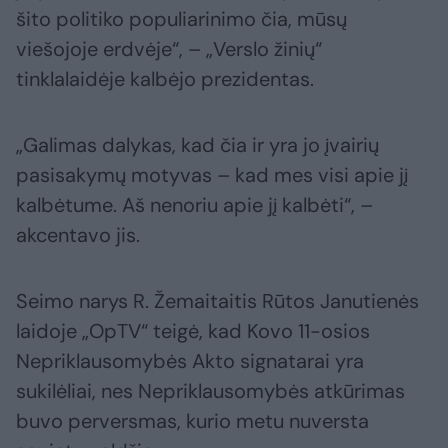
šito politiko populiarinimo čia, mūsų
viešojoje erdvėje“, – „Verslo žinių“
tinklalaidėje kalbėjo prezidentas.
„Galimas dalykas, kad čia ir yra jo įvairių
pasisakymų motyvas – kad mes visi apie jį
kalbėtume. Aš nenoriu apie jį kalbėti“, –
akcentavo jis.
Seimo narys R. Žemaitaitis Rūtos Janutienės
laidoje „OpTV“ teigė, kad Kovo 11-osios
Nepriklausomybės Akto signatarai yra
sukilėliai, nes Nepriklausomybės atkūrimas
buvo perversmas, kurio metu nuversta