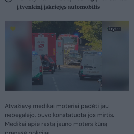
į tvenkinį įskriejęs automobilis
Atvažiavę medikai moteriai padėti jau
nebegalėjo, buvo konstatuota jos mirtis.
Medikai apie rastą jauno moters kūną
pranešė policijai.