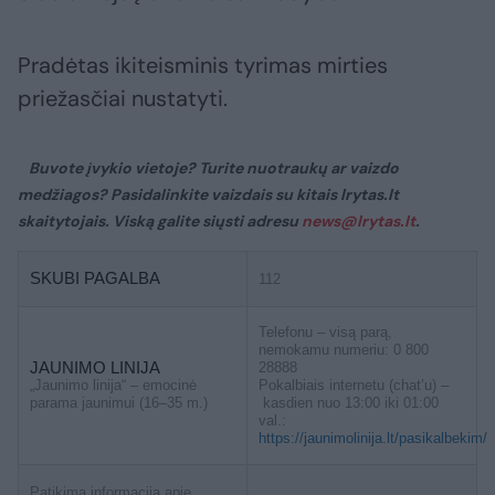
Pradėtas ikiteisminis tyrimas mirties
priežasčiai nustatyti.
Buvote įvykio vietoje? Turite nuotraukų ar vaizdo
medžiagos? Pasidalinkite vaizdais su kitais lrytas.lt
skaitytojais. Viską galite siųsti adresu
news@lrytas.lt
.
SKUBI PAGALBA
112
Telefonu – visą parą,
nemokamu numeriu: 0 800
JAUNIMO LINIJA
28888
„Jaunimo linija“ – emocinė
Pokalbiais internetu (chat’u) –
parama jaunimui (16–35 m.)
kasdien nuo 13:00 iki 01:00
val.:
https://jaunimolinija.lt/pasikalbekim/
Patikima informacija apie