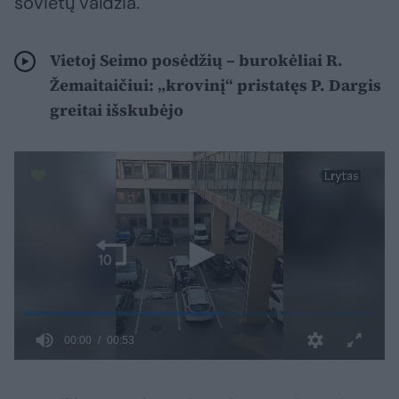
sovietų valdžia.
Vietoj Seimo posėdžių – burokėliai R.
Žemaitaičiui: „krovinį“ pristatęs P. Dargis
greitai išskubėjo