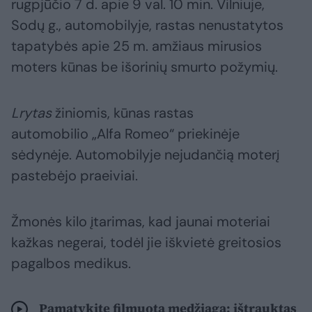
rugpjūčio 7 d. apie 9 val. 10 min. Vilniuje,
Sodų g., automobilyje, rastas nenustatytos
tapatybės apie 25 m. amžiaus mirusios
moters kūnas be išorinių smurto požymių.
Lrytas
žiniomis, kūnas rastas
automobilio „Alfa Romeo“ priekinėje
sėdynėje. Automobilyje nejudančią moterį
pastebėjo praeiviai.
Žmonės kilo įtarimas, kad jaunai moteriai
kažkas negerai, todėl jie iškvietė greitosios
pagalbos medikus.
Pamatykite filmuotą medžiagą: ištrauktas