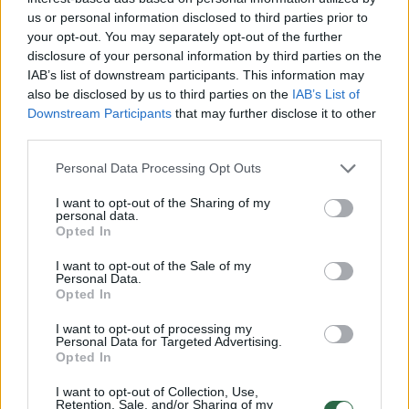
us or personal information disclosed to third parties prior to
your opt-out. You may separately opt-out of the further
disclosure of your personal information by third parties on the
IAB’s list of downstream participants. This information may
also be disclosed by us to third parties on the
IAB’s List of
Downstream Participants
that may further disclose it to other
Lietuvos diena
Nelaimės
third parties.
Mįslinga jaunos moters mirtis
Personal Data Processing Opt Outs
Vilniuje: kūnas rastas automobilyje
„Alfa Romeo“ stoties rajone
(1)
I want to opt-out of the Sharing of my
personal data.
Opted In
2026 m. rugpjūčio 8 d. 06:02
I want to opt-out of the Sale of my
Personal Data.
Opted In
Lrytas.lt
I want to opt-out of processing my
Personal Data for Targeted Advertising.
Opted In
Vilniaus policija pradėjo ikiteisminį tyrimą
I want to opt-out of Collection, Use,
ir aiškinasi jaunos moters mirties
Retention, Sale, and/or Sharing of my