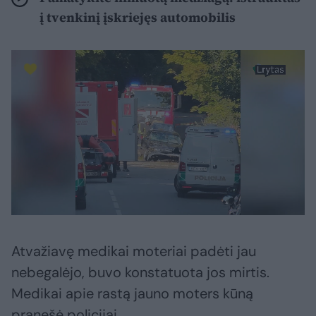
į tvenkinį įskriejęs automobilis
Atvažiavę medikai moteriai padėti jau
nebegalėjo, buvo konstatuota jos mirtis.
Medikai apie rastą jauno moters kūną
pranešė policijai.