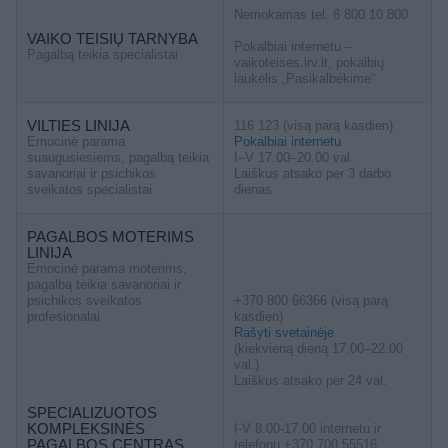
Nemokamas tel. 8 800 10 800
VAIKO TEISIŲ TARNYBA
Pokalbiai internetu –
Pagalbą teikia specialistai
vaikoteises.lrv.lt, pokalbių
laukelis „Pasikalbėkime“
VILTIES LINIJA
116 123 (visą parą kasdien)
Emocinė parama
Pokalbiai internetu
suaugusiesiems, pagalbą teikia
I–V 17.00–20.00 val.
savanoriai ir psichikos
Laiškus atsako per 3 darbo
sveikatos specialistai
dienas
PAGALBOS MOTERIMS
LINIJA
Emocinė parama moterims,
pagalbą teikia savanoriai ir
psichikos sveikatos
+370 800 66366 (visą parą
profesionalai
kasdien)
Rašyti svetainėje
(kiekvieną dieną 17.00–22.00
val.)
Laiškus atsako per 24 val.
SPECIALIZUOTOS
KOMPLEKSINĖS
I-V 8.00-17.00 internetu ir
PAGALBOS CENTRAS
telefonu +370 700 55516