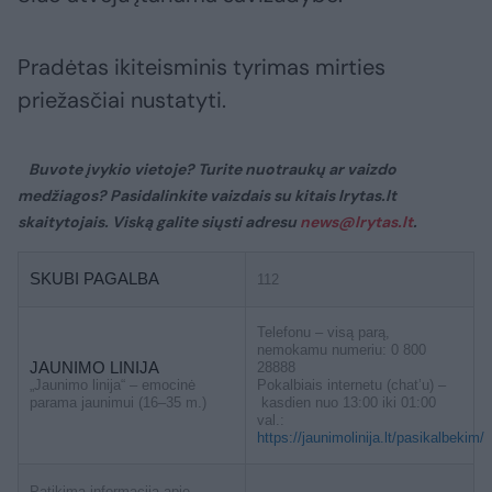
Pradėtas ikiteisminis tyrimas mirties
priežasčiai nustatyti.
Buvote įvykio vietoje? Turite nuotraukų ar vaizdo
medžiagos? Pasidalinkite vaizdais su kitais lrytas.lt
skaitytojais. Viską galite siųsti adresu
news@lrytas.lt
.
SKUBI PAGALBA
112
Telefonu – visą parą,
nemokamu numeriu: 0 800
JAUNIMO LINIJA
28888
„Jaunimo linija“ – emocinė
Pokalbiais internetu (chat’u) –
parama jaunimui (16–35 m.)
kasdien nuo 13:00 iki 01:00
val.:
https://jaunimolinija.lt/pasikalbekim/
Patikima informacija apie