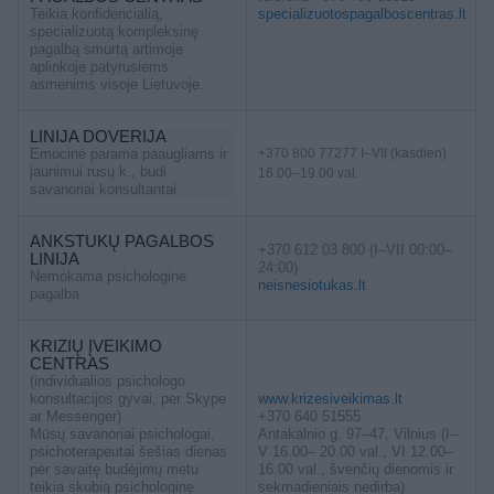
Teikia konfidencialią,
specializuotospagalboscentras.lt
specializuotą kompleksinę
pagalbą smurtą artimoje
aplinkoje patyrusiems
asmenims visoje Lietuvoje.
LINIJA DOVERIJA
Emocinė parama paaugliams ir
+370 800 77277 I–VII (kasdien)
jaunimui rusų k., budi
16.00–19.00 val.
savanoriai konsultantai
ANKSTUKŲ PAGALBOS
+370 612 03 800 (I–VII 00:00–
LINIJA
24:00)
Nemokama psichologinė
neisnesiotukas.lt
pagalba
KRIZIŲ ĮVEIKIMO
CENTRAS
(individualios psichologo
konsultacijos gyvai, per Skype
www.krizesiveikimas.lt
ar Messenger)
+370 640 51555
Mūsų savanoriai psichologai,
Antakalnio g. 97–47, Vilnius (I–
psichoterapeutai šešias dienas
V 16.00– 20.00 val., VI 12.00–
per savaitę budėjimų metu
16.00 val., švenčių dienomis ir
teikia skubią psichologinę
sekmadieniais nedirba)