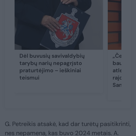
Dėl buvusių savivaldybių
„Čekiukų
tarybų narių nepagrįsto
baudžia
praturtėjimo – ieškiniai
atleista
teismui
rajono t
Samaliu
G. Petreikis atsakė, kad dar turėtų pasitikrinti,
nes nepamena, kas buvo 2024 metais. A.