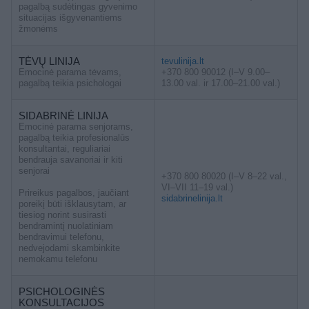
pagalbą sudėtingas gyvenimo
situacijas išgyvenantiems
žmonėms
TĖVŲ LINIJA
tevulinija.lt
Emocinė parama tėvams,
+370 800 90012 (I–V 9.00–
pagalbą teikia psichologai
13.00 val. ir 17.00–21.00 val.)
SIDABRINĖ LINIJA
Emocinė parama senjorams,
pagalbą teikia profesionalūs
konsultantai, reguliariai
bendrauja savanoriai ir kiti
senjorai
+370 800 80020 (I–V 8–22 val.,
VI–VII 11–19 val.)
Prireikus pagalbos, jaučiant
sidabrinelinija.lt
poreikį būti išklausytam, ar
tiesiog norint susirasti
bendramintį nuolatiniam
bendravimui telefonu,
nedvejodami skambinkite
nemokamu telefonu
PSICHOLOGINĖS
KONSULTACIJOS