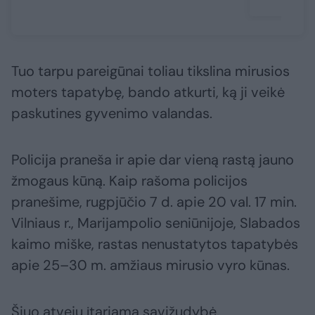
Tuo tarpu pareigūnai toliau tikslina mirusios
moters tapatybę, bando atkurti, ką ji veikė
paskutines gyvenimo valandas.
Policija praneša ir apie dar vieną rastą jauno
žmogaus kūną. Kaip rašoma policijos
pranešime, rugpjūčio 7 d. apie 20 val. 17 min.
Vilniaus r., Marijampolio seniūnijoje, Slabados
kaimo miške, rastas nenustatytos tapatybės
apie 25–30 m. amžiaus mirusio vyro kūnas.
Šiuo atveju įtariama savižudybė.