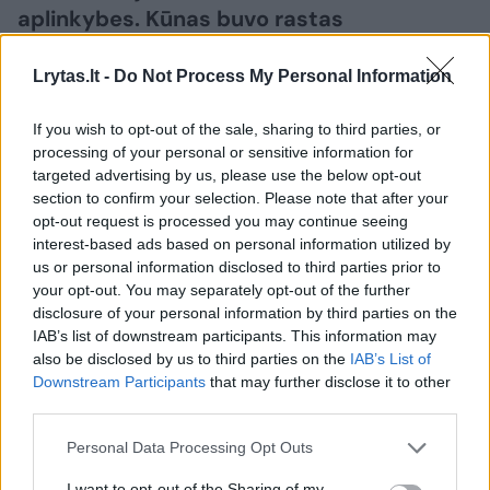
aplinkybes. Kūnas buvo rastas
automobilyje „Alfa Romeo“ stoties rajone.
Policija vis dar tikslina moters tapatybę.
Lrytas.lt -
Do Not Process My Personal Information
If you wish to opt-out of the sale, sharing to third parties, or
processing of your personal or sensitive information for
targeted advertising by us, please use the below opt-out
section to confirm your selection. Please note that after your
opt-out request is processed you may continue seeing
interest-based ads based on personal information utilized by
us or personal information disclosed to third parties prior to
your opt-out. You may separately opt-out of the further
disclosure of your personal information by third parties on the
IAB’s list of downstream participants. This information may
also be disclosed by us to third parties on the
IAB’s List of
Daugiau nuotraukų (1)
Downstream Participants
that may further disclose it to other
third parties.
Personal Data Processing Opt Outs
Kaip pranešė Vilniaus apskrities VPK,
I want to opt-out of the Sharing of my