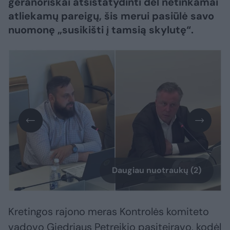
geranoriškai atsistatydinti dėl netinkamai
atliekamų pareigų, šis merui pasiūlė savo
nuomonę „susikišti į tamsią skylutę“.
Daugiau nuotraukų (2)
Kretingos rajono meras Kontrolės komiteto
vadovo Giedriaus Petreikio pasiteiravo, kodėl