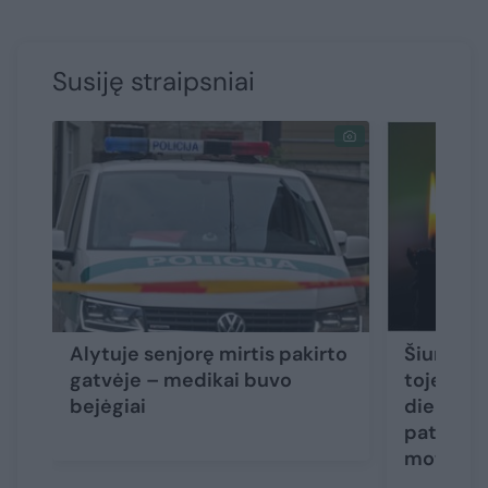
Susiję straipsniai
Alytuje senjorę mirtis pakirto
Šiurpūs 
gatvėje – medikai buvo
toje pači
bejėgiai
dieną ras
paties a
moterys