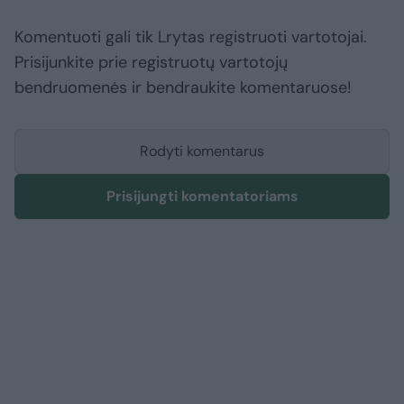
Komentuoti gali tik Lrytas registruoti vartotojai.
Prisijunkite prie registruotų vartotojų
bendruomenės ir bendraukite komentaruose!
Rodyti komentarus
Prisijungti komentatoriams