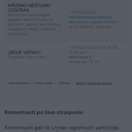
KRIZINIO NĖŠTUMO
CENTRAS
+370 603 57912
Nemokama psichologinė
krizinionestumocentras.lt
pagalba nėštumo metu, po
Nemokama pagalba teikiama
gimdymo, patyrus persileidimą,
gyvai, telefonu, internetu.
naujagimio netektį, nėštumo
nutraukimą.
+370 604 11119 (I–VII,18.00–
„NELIK VIENAS“
22.00 val.)
Pagalbos linija vyrams
nelikvienas.lt
Atsako per 72 val.
mirė moteris
mirė vyras
Vilnius
Rodyti daugiau žymių
Komentuoti po šiuo straipsniu
Komentuoti gali tik Lrytas registruoti vartotojai.