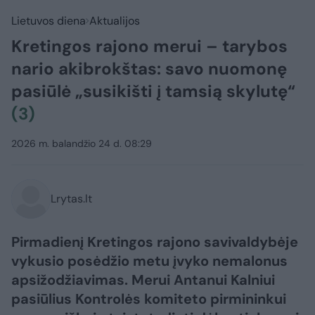
Lietuvos diena
Aktualijos
Kretingos rajono merui – tarybos
nario akibrokštas: savo nuomonę
pasiūlė „susikišti į tamsią skylutę“
(3)
2026 m. balandžio 24 d. 08:29
Lrytas.lt
Pirmadienį Kretingos rajono savivaldybėje
vykusio posėdžio metu įvyko nemalonus
apsižodžiavimas. Merui Antanui Kalniui
pasiūlius Kontrolės komiteto pirmininkui