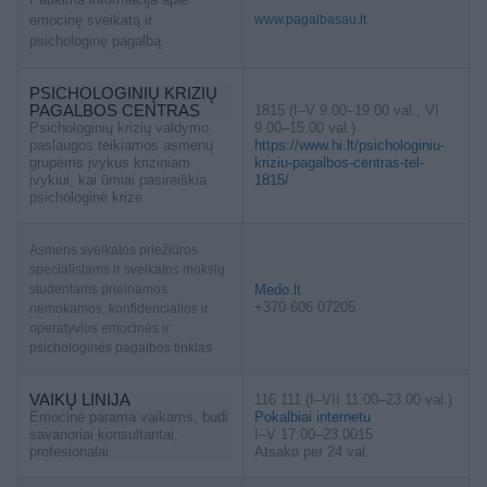
emocinę sveikatą ir
www.pagalbasau.lt
psichologinę pagalbą
PSICHOLOGINIŲ KRIZIŲ
PAGALBOS CENTRAS
1815 (I–V 9.00–19.00 val., VI
Psichologinių krizių valdymo
9.00–15.00 val.)
paslaugos teikiamos asmenų
https://www.hi.lt/psichologiniu-
grupėms įvykus kriziniam
kriziu-pagalbos-centras-tel-
įvykiui, kai ūmiai pasireiškia
1815/
psichologinė krizė
Asmens sveikatos priežiūros
specialistams ir sveikatos mokslų
studentams prieinamos
Medo.lt
+370 606 07205
nemokamos, konfidencialios ir
operatyvios emocinės ir
psichologinės pagalbos tinklas
VAIKŲ LINIJA
116 111 (I–VII 11.00–23.00 val.)
Emocinė parama vaikams, budi
Pokalbiai internetu
savanoriai konsultantai,
I–V 17.00–23.0015
profesionalai
Atsako per 24 val.