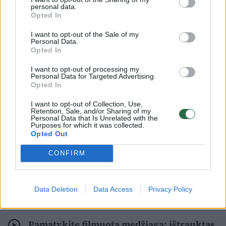
rugpjūčio 7 d. apie 9 val. 10 min. Vilniuje,
personal data.
Opted In
Sodų g., automobilyje, rastas nenustatytos
tapatybės apie 25 m. amžiaus mirusios
I want to opt-out of the Sale of my
Personal Data.
moters kūnas be išorinių smurto požymių.
Opted In
I want to opt-out of processing my
Personal Data for Targeted Advertising.
Lrytas
žiniomis, kūnas rastas
Opted In
automobilio „Alfa Romeo“ priekinėje
I want to opt-out of Collection, Use,
sėdynėje. Automobilyje nejudančią moterį
Retention, Sale, and/or Sharing of my
Personal Data that Is Unrelated with the
Purposes for which it was collected.
pastebėjo praeiviai.
Opted Out
CONFIRM
Žmonės kilo įtarimas, kad jaunai moteriai
kažkas negerai, todėl jie iškvietė greitosios
Data Deletion
Data Access
Privacy Policy
pagalbos medikus.
Pamatykite filmuotą medžiagą: ištrauktas