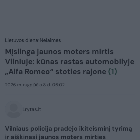
Lietuvos diena
Nelaimės
Mįslinga jaunos moters mirtis
Vilniuje: kūnas rastas automobilyje
„Alfa Romeo“ stoties rajone
(1)
2026 m. rugpjūčio 8 d. 06:02
Lrytas.lt
Vilniaus policija pradėjo ikiteisminį tyrimą
ir aiškinasi jaunos moters mirties