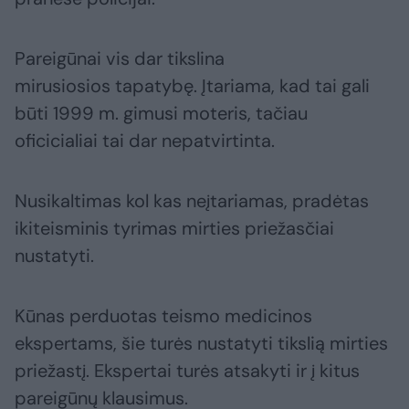
Pareigūnai vis dar tikslina
mirusiosios tapatybę. Įtariama, kad tai gali
būti 1999 m. gimusi moteris, tačiau
oficicialiai tai dar nepatvirtinta.
Nusikaltimas kol kas neįtariamas, pradėtas
ikiteisminis tyrimas mirties priežasčiai
nustatyti.
Kūnas perduotas teismo medicinos
ekspertams, šie turės nustatyti tikslią mirties
priežastį. Ekspertai turės atsakyti ir į kitus
pareigūnų klausimus.