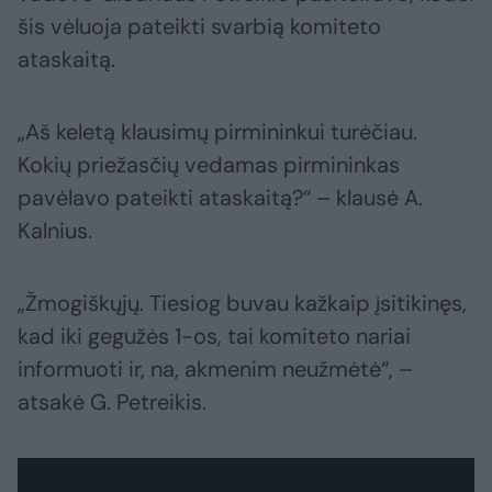
šis vėluoja pateikti svarbią komiteto
ataskaitą.
„Aš keletą klausimų pirmininkui turėčiau.
Kokių priežasčių vedamas pirmininkas
pavėlavo pateikti ataskaitą?“ – klausė A.
Kalnius.
„Žmogiškųjų. Tiesiog buvau kažkaip įsitikinęs,
kad iki gegužės 1-os, tai komiteto nariai
informuoti ir, na, akmenim neužmėtė“, –
atsakė G. Petreikis.