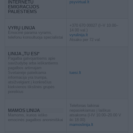
INTERNETU
psyvirtual.lt
EMIGRACIJOS
PALIESTIEMS
+370 670 00027 (I–V 10.00–
VYRŲ LINIJA
14.00 val.)
Emocinė parama vyrams,
vyrulinija.lt
telefonu konsultuoja specialistai
Atsako per 72 val.
LINIJA „TU ESI“
Pagalba galvojantiems apie
savižudybę arba ieškantiems
pagalbos artimajam
Svetainėje pateikiama
tuesi.lt
informacija yra trumpa,
atsižvelgiant į konkrečius
kiekvienos tikslinės grupės
poreikius
Telefonas laikinai
MAMOS LINIJA
nepasiekiamas į laiškus
Mamoms, kurios ieško
atsakoma (I-IV 10.00–20.00 V
emocinės pagalbos anonimiškai
iki 18.00)
mamoslinija.lt