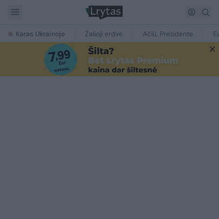
Karas Ukrainoje
Žalioji erdvė
Ačiū, Prezidente
E