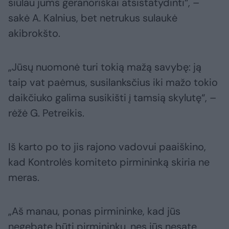
siūlau jums geranoriškai atsistatydinti“, –
sakė A. Kalnius, bet netrukus sulaukė
akibrokšto.
„Jūsų nuomonė turi tokią mažą savybę: ją
taip vat paėmus, susilanksčius iki mažo tokio
daikčiuko galima susikišti į tamsią skylutę“, –
rėžė G. Petreikis.
Iš karto po to jis rajono vadovui paaiškino,
kad Kontrolės komiteto pirmininką skiria ne
meras.
„Aš manau, ponas pirmininke, kad jūs
negebate būti pirmininku, nes jūs nesate