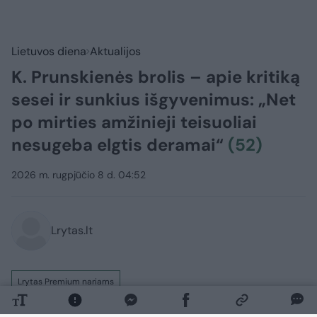
Lietuvos diena
Aktualijos
K. Prunskienės brolis – apie kritiką
sesei ir sunkius išgyvenimus: „Net
po mirties amžinieji teisuoliai
nesugeba elgtis deramai“
(52)
2026 m. rugpjūčio 8 d. 04:52
Lrytas.lt
Lrytas Premium nariams
„Ir tas, kas simpatizavo poniai Kazimirai, ir