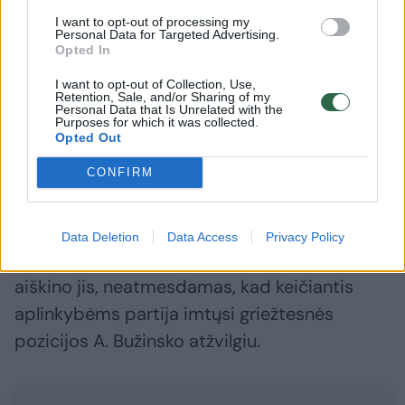
situacijos, regis, panašios. Vis tik, L.
I want to opt-out of processing my
Kasčiūnas nesutinka, kad partija taiko
Personal Data for Targeted Advertising.
Opted In
dvigubus standartus – nors ir vertina K.
I want to opt-out of Collection, Use,
Starkevičiaus ir A. Bužinsko istorijas skirtingai.
Retention, Sale, and/or Sharing of my
Personal Data that Is Unrelated with the
Purposes for which it was collected.
Opted Out
„Aš tikrai nelyginčiau šitų situacijų, tikrai yra
CONFIRM
skirtingo lygmens dalykai. (...) Natūralu, kad
specialiojo liudytojo statusas lyg ir panašus,
bet turinys jame gali būti visai skirtingas. Tai
Data Deletion
Data Access
Privacy Policy
aš dar kol kas ramiau žiūrėčiau į visa tai“, –
aiškino jis, neatmesdamas, kad keičiantis
aplinkybėms partija imtųsi griežtesnės
pozicijos A. Bužinsko atžvilgiu.