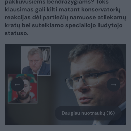
pakliuvusiems bendražygiams? Toks
klausimas gali kilti matant konservatorių
reakcijas dėl partiečių namuose atliekamų
kratų bei suteikiamo specialiojo liudytojo
statuso.
Daugiau nuotraukų (16)