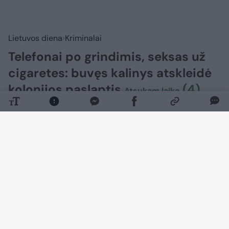
Lietuvos diena
Kriminalai
Telefonai po grindimis, seksas už
cigaretes: buvęs kalinys atskleidė
kolonijos paslaptis
(4)
Atsukam laiką
2026 m. rugpjūčio 9 d. 18:05
Donatas Stravinskas
Lrytas Premium nariams
Beveik kasdien demaskuojami mėginimai
kaliniams perduoti mobiliuosius telefonus,