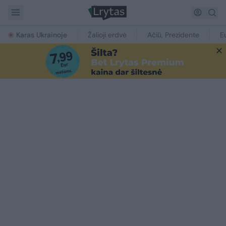
Karas Ukrainoje
Žalioji erdvė
Ačiū, Prezidente
E