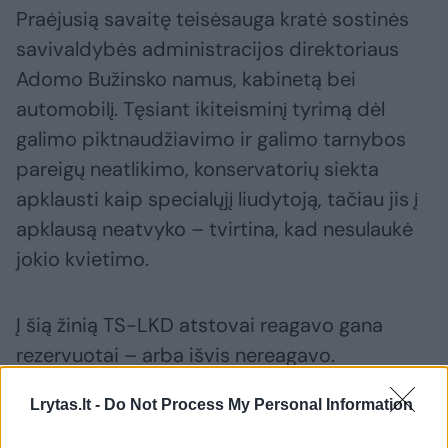
Praėjusią savaitę teisėsauga kratė sostinės
savivaldybės administracijos direktoriaus
Adomo Bužinsko namus, kabinetą bei
automobilį. Tęsiant ikiteisminį tyrimą dėl
galimo piktnaudžiavimo ir galimo tarnybos
pareigų neatlikimo, konservatorių siekta
apklausti kaip specialųjį liudytoją, tačiau jis į
apklausą neatvyko – tvirtina, kad nesulaukė
jokio kvietimo.
Į šią žinią TS-LKD atstovai reagavo gana
rezervuotai – arba išvis nereagavo.
Lrytas.lt -
Do Not Process My Personal Information
Toks stoiškumas gerokai skiriasi nuo partijos