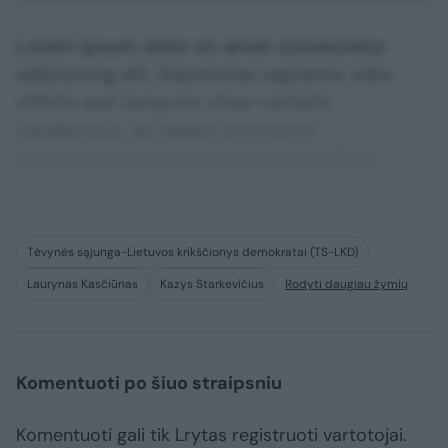
Lorem ipsum dolor sit amet consectetur
adipisicing elit. Asperiores sapiente, odio
officiis sed tempore vitae veritatis
repellendus, ad saepe architecto
repudiandae corrupti sit non error illum
consequuntur adipisci dignissimos maxime.
Tėvynės sąjunga-Lietuvos krikščionys demokratai (TS-LKD)
Laurynas Kasčiūnas
Kazys Starkevičius
Rodyti daugiau žymių
Komentuoti po šiuo straipsniu
Komentuoti gali tik Lrytas registruoti vartotojai.