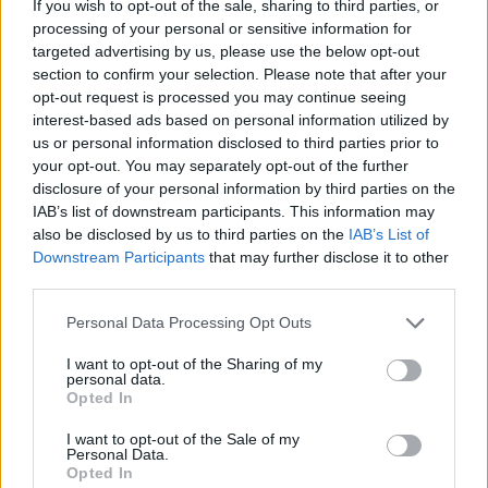
reakcijos į vasario pradžioje vykusias kratas
If you wish to opt-out of the sale, sharing to third parties, or
processing of your personal or sensitive information for
Kazio Starkevičiaus namuose ir kabinete
targeted advertising by us, please use the below opt-out
Seime. Nors dabar buvusiam ministrui jau yra
section to confirm your selection. Please note that after your
pareikšti įtarimai dėl galimo kyšininkavimo, o
opt-out request is processed you may continue seeing
interest-based ads based on personal information utilized by
pats politikas pripažino paėmęs kyšį, šių
us or personal information disclosed to third parties prior to
metų vasario 9-ąją pareigūnams atlikus
your opt-out. You may separately opt-out of the further
disclosure of your personal information by third parties on the
kratas TS-LKD pirmininkas Laurynas
IAB’s list of downstream participants. This information may
Kasčiūnas reagavo nedelsiant. Jis informavo,
also be disclosed by us to third parties on the
IAB’s List of
Downstream Participants
that may further disclose it to other
kad tuomet specialiojo liudytojo statusą
third parties.
įgijęs K. Starkevičius stabdo narystę partijoje
Personal Data Processing Opt Outs
– tol, kol vyksta ikiteisminis tyrimas dėl
galimos korupcijos Valstybinėje
I want to opt-out of the Sharing of my
personal data.
augalininkystės tarnyboje.
Opted In
I want to opt-out of the Sale of my
Personal Data.
Kratos, specialiojo liudytojo statusas –
Opted In