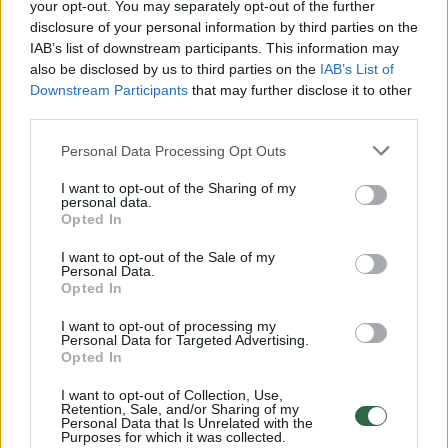
your opt-out. You may separately opt-out of the further
disclosure of your personal information by third parties on the
→
IAB’s list of downstream participants. This information may
also be disclosed by us to third parties on the
IAB’s List of
Downstream Participants
that may further disclose it to other
Tiesiai iš įvykio vietos: dėl
I. Deguti
third parties.
nukritusio drono tarnybos iki
per visu
Personal Data Processing Opt Outs
pat vėlumos sukeltos ant kojų
metus Li
(5)
buvę
(16
I want to opt-out of the Sharing of my
personal data.
Opted In
I want to opt-out of the Sale of my
Personal Data.
Opted In
NKVC vadovas Vilmantas Vitkauskas
I want to opt-out of processing my
pirmadienį LRT radijui teigė, kad Lietuvos
Personal Data for Targeted Advertising.
Opted In
teritorijoje greičiausiai nukrito ukrainiečių
I want to opt-out of Collection, Use,
dronas. Taip pat, pasak jo, kol kas duomenų,
Retention, Sale, and/or Sharing of my
Personal Data that Is Unrelated with the
kad dronas galėjo gabenti sprogmenis, nėra.
Purposes for which it was collected.