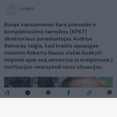
Lrytas.lt
Buvęs kariuomenės Karo prievolės ir
komplektavimo tarnybos (KPKT)
direktoriaus pavaduotojas Audrius
Beinoras teigia, kad krašto apsaugos
ministro Roberto Kauno viešai išsakyti
teiginiai apie esą atmestus jo kreipimusis į
institucijas neatspindi visos situacijos.