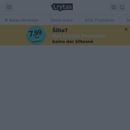
Karas Ukrainoje
Žalioji erdvė
Ačiū, Prezidente
E