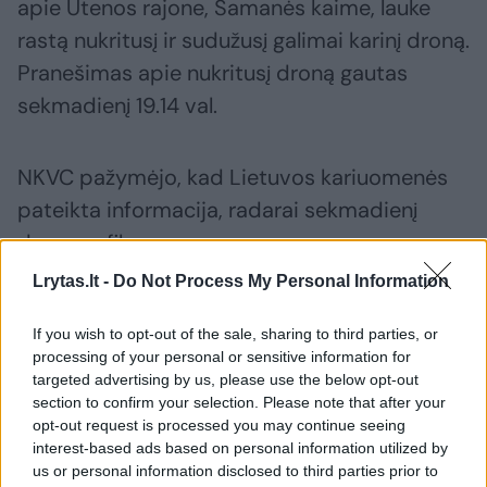
apie Utenos rajone, Samanės kaime, lauke
rastą nukritusį ir sudužusį galimai karinį droną.
Pranešimas apie nukritusį droną gautas
sekmadienį 19.14 val.
NKVC pažymėjo, kad Lietuvos kariuomenės
pateikta informacija, radarai sekmadienį
drono nefiksavo.
Lrytas.lt -
Do Not Process My Personal Information
Susiję straipsniai
If you wish to opt-out of the sale, sharing to third parties, or
processing of your personal or sensitive information for
targeted advertising by us, please use the below opt-out
section to confirm your selection. Please note that after your
opt-out request is processed you may continue seeing
interest-based ads based on personal information utilized by
us or personal information disclosed to third parties prior to