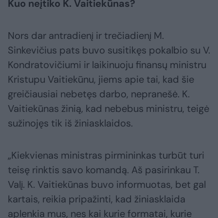
Kuo neįtiko K. Vaitiekūnas?
Nors dar antradienį ir trečiadienį M.
Sinkevičius pats buvo susitikęs pokalbio su V.
Kondratovičiumi ir laikinuoju finansų ministru
Kristupu Vaitiekūnu, jiems apie tai, kad šie
greičiausiai nebetęs darbo, nepranešė. K.
Vaitiekūnas žinią, kad nebebus ministru, teigė
sužinojęs tik iš žiniasklaidos.
„Kiekvienas ministras pirmininkas turbūt turi
teisę rinktis savo komandą. Aš pasirinkau T.
Valį. K. Vaitiekūnas buvo informuotas, bet gal
kartais, reikia pripažinti, kad žiniasklaida
aplenkia mus, nes kai kurie formatai, kurie