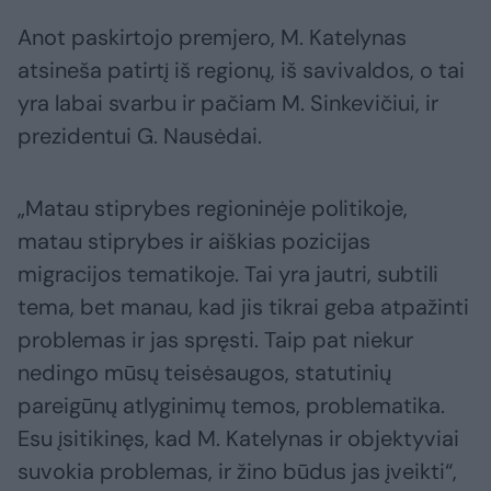
Anot paskirtojo premjero, M. Katelynas
atsineša patirtį iš regionų, iš savivaldos, o tai
yra labai svarbu ir pačiam M. Sinkevičiui, ir
prezidentui G. Nausėdai.
„Matau stiprybes regioninėje politikoje,
matau stiprybes ir aiškias pozicijas
migracijos tematikoje. Tai yra jautri, subtili
tema, bet manau, kad jis tikrai geba atpažinti
problemas ir jas spręsti. Taip pat niekur
nedingo mūsų teisėsaugos, statutinių
pareigūnų atlyginimų temos, problematika.
Esu įsitikinęs, kad M. Katelynas ir objektyviai
suvokia problemas, ir žino būdus jas įveikti“,