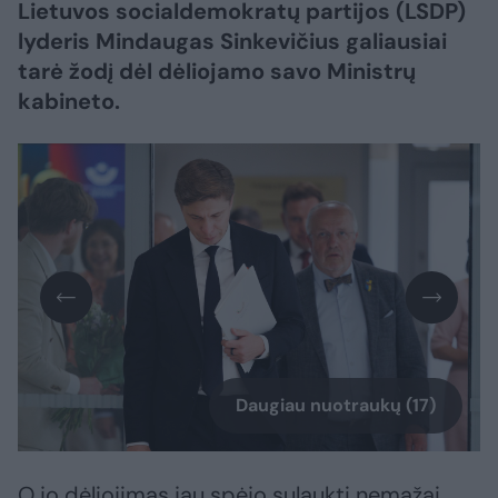
Lietuvos socialdemokratų partijos (LSDP)
lyderis Mindaugas Sinkevičius galiausiai
tarė žodį dėl dėliojamo savo Ministrų
kabineto.
Daugiau nuotraukų (17)
O jo dėliojimas jau spėjo sulaukti nemažai