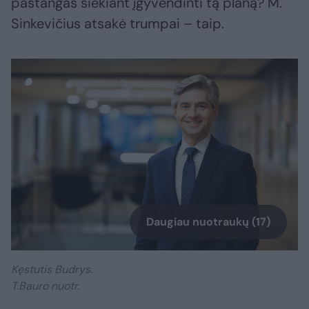
pastangas siekiant įgyvendinti tą planą? M.
Sinkevičius atsakė trumpai – taip.
Daugiau nuotraukų (17)
Kęstutis Budrys.
T.Bauro nuotr.