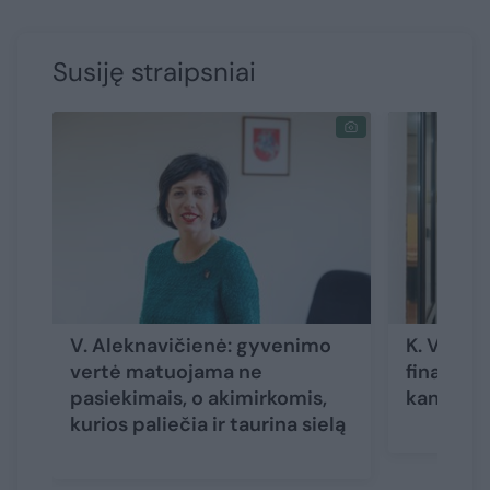
Susiję straipsniai
V. Aleknavičienė: gyvenimo
K. Vaitie
vertė matuojama ne
finansų m
pasiekimais, o akimirkomis,
kandidat
kurios paliečia ir taurina sielą