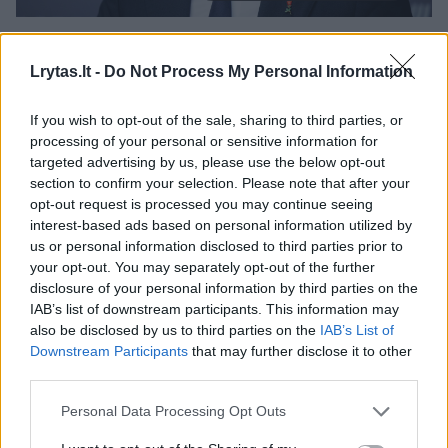
Mindaugas Sinkevičius
T. Bauro nuotr.
Lrytas.lt -
Do Not Process My Personal Information
If you wish to opt-out of the sale, sharing to third parties, or
Ką trečiadienį vykusio susitikimo metu K.
processing of your personal or sensitive information for
Budrys tokio pasakė, kad įtikino M. Sinkevičių
targeted advertising by us, please use the below opt-out
section to confirm your selection. Please note that after your
teikti jo kandidatūrą? Ar ką nors pažadėjo?
opt-out request is processed you may continue seeing
Paskirtasis premjeras tikino, kad ne – jokių
interest-based ads based on personal information utilized by
us or personal information disclosed to third parties prior to
atskirų pažadų nebuvo, ministras tiesiog
your opt-out. You may separately opt-out of the further
turės vykdyti Vyriausybės programą.
disclosure of your personal information by third parties on the
IAB’s list of downstream participants. This information may
also be disclosed by us to third parties on the
IAB’s List of
Daugiausiai priekaištų iš socialdemokratų
Downstream Participants
that may further disclose it to other
third parties.
lyderio K. Budrys susilaukia dėl per mažų
pastangų siekiant normalizuoti santykius su
Personal Data Processing Opt Outs
Kinija, kas yra įrašyta ir į Vyriausybės