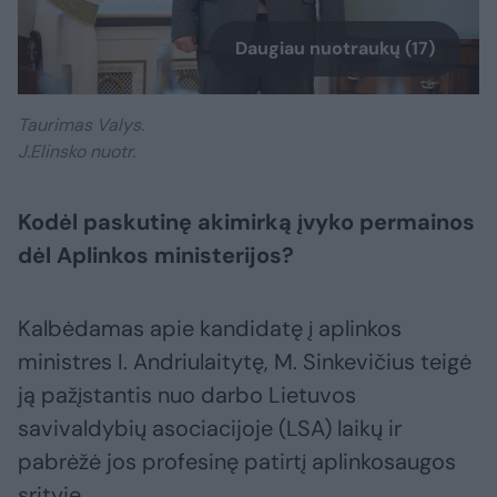
Daugiau nuotraukų (17)
Taurimas Valys.
J.Elinsko nuotr.
Kodėl paskutinę akimirką įvyko permainos
dėl Aplinkos ministerijos?
Kalbėdamas apie kandidatę į aplinkos
ministres I. Andriulaitytę, M. Sinkevičius teigė
ją pažįstantis nuo darbo Lietuvos
savivaldybių asociacijoje (LSA) laikų ir
pabrėžė jos profesinę patirtį aplinkosaugos
srityje.