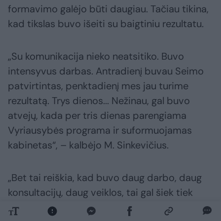
formavimo galėjo būti daugiau. Tačiau tikina,
kad tikslas buvo išeiti su baigtiniu rezultatu.
„Su komunikacija nieko neatsitiko. Buvo
intensyvus darbas. Antradienį buvau Seimo
patvirtintas, penktadienį mes jau turime
rezultatą. Trys dienos... Nežinau, gal buvo
atvejų, kada per tris dienas parengiama
Vyriausybės programa ir suformuojamas
kabinetas“, – kalbėjo M. Sinkevičius.
„Bet tai reiškia, kad buvo daug darbo, daug
konsultacijų, daug veiklos, tai gal šiek tiek
mažiau komunikacijos. Gal ir galėjo tos