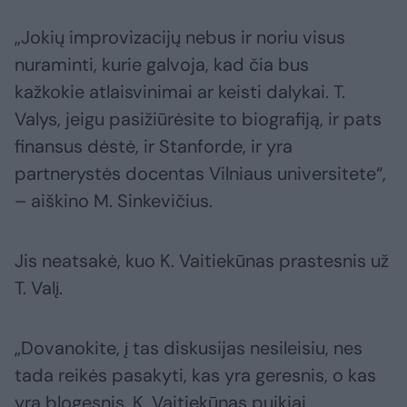
„Jokių improvizacijų nebus ir noriu visus
nuraminti, kurie galvoja, kad čia bus
kažkokie atlaisvinimai ar keisti dalykai. T.
Valys, jeigu pasižiūrėsite to biografiją, ir pats
finansus dėstė, ir Stanforde, ir yra
partnerystės docentas Vilniaus universitete“,
– aiškino M. Sinkevičius.
Jis neatsakė, kuo K. Vaitiekūnas prastesnis už
T. Valį.
„Dovanokite, į tas diskusijas nesileisiu, nes
tada reikės pasakyti, kas yra geresnis, o kas
yra blogesnis. K. Vaitiekūnas puikiai