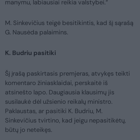
manymu, labiausiai reikia valstybei.“
M. Sinkevičius teigė besitikintis, kad šį sąrašą
G. Nausėda palaimins.
K. Budriu pasitiki
Šį įrašą paskirtasis premjeras, atvykęs teikti
komentaro žiniasklaidai, perskaitė iš
atsinešto lapo. Daugiausia klausimų jis
susilaukė dėl užsienio reikalų ministro.
Paklaustas, ar pasitiki K. Budriu, M.
Sinkevičius tvirtino, kad jeigu nepasitikėtų,
būtų jo neteikęs.