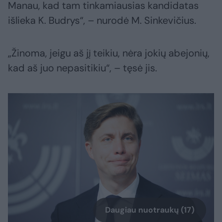
Manau, kad tam tinkamiausias kandidatas
išlieka K. Budrys“, – nurodė M. Sinkevičius.
„Žinoma, jeigu aš jį teikiu, nėra jokių abejonių,
kad aš juo nepasitikiu“, – tęsė jis.
Daugiau nuotraukų (17)