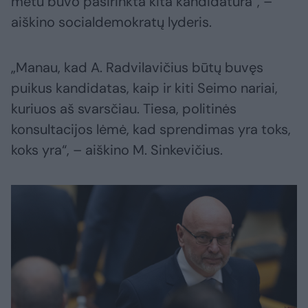
metu buvo pasirinkta kita kandidatūra“, –
aiškino socialdemokratų lyderis.
„Manau, kad A. Radvilavičius būtų buvęs
puikus kandidatas, kaip ir kiti Seimo nariai,
kuriuos aš svarsčiau. Tiesa, politinės
konsultacijos lėmė, kad sprendimas yra toks,
koks yra“, – aiškino M. Sinkevičius.