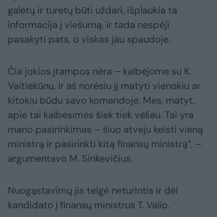
galėtų ir turėtų būti uždari, išplaukia ta
informacija į viešumą, ir tada nespėji
pasakyti pats, o viskas jau spaudoje.
Čia jokios įtampos nėra – kalbėjome su K.
Vaitiekūnu, ir aš norėsiu jį matyti vienokiu ar
kitokiu būdu savo komandoje. Mes, matyt,
apie tai kalbėsimės šiek tiek vėliau. Tai yra
mano pasirinkimas – šiuo atveju keisti vieną
ministrą ir pasirinkti kitą finansų ministrą“, –
argumentavo M. Sinkevičius.
Nuogąstavimų jis teigė neturintis ir dėl
kandidato į finansų ministrus T. Valio.