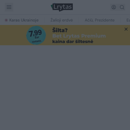
Karas Ukrainoje
Žalioji erdvė
Ačiū, Prezidente
E