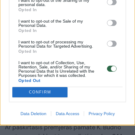
I want to opt-out of the Sharing of my
personal data.
programą. Kas jam leidžia manyti, kad jei
Opted In
anksčiau tų pastangų buvo per mažai, dabar
I want to opt-out of the Sale of my
jų bus daugiau?
Personal Data.
Opted In
I want to opt-out of processing my
„Manau, kad tas laikas ankstesnėse
Personal Data for Targeted Advertising.
Opted In
Vyriausybėse nepraėjo veltui, buvo atliekami
tam tikri paruošiamieji darbai. Planas, mano
I want to opt-out of Collection, Use,
Retention, Sale, and/or Sharing of my
supratimu, yra parengtas. Dabar klausimas,
Personal Data that Is Unrelated with the
Purposes for which it was collected.
kada ir kokiomis aplinkybėmis jis bus
Opted Out
pradėtas realizuoti. Tuos klausimus bus
CONFIRM
galima adresuoti užsienio reikalų ministrui“, –
teigė M. Sinkevičius.
Data Deletion
Data Access
Privacy Policy
Ar paskirtasis premjeras pamatė K. Budrio