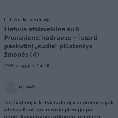
Lietuvos diena
Aktualijos
Lietuva atsisveikina su K.
Prunskiene: kadruose – ištarti
paskutinį „sudie“ plūstantys
žmonės
(4)
2026 m. rugpjūčio 5 d. 11:11
Lrytas.lt
Trečiadienį ir ketvirtadienį visuomenės gali
atsisveikinti su mirusia pirmąja po
nepriklausomybės atkūrimo premjere,