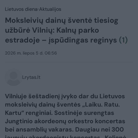
Lietuvos diena
Aktualijos
Moksleivių dainų šventė tiesiog
užbūrė Vilnių: Kalnų parko
estradoje – įspūdingas reginys
(1)
2026 m. liepos 5 d. 06:56
Lrytas.lt
Vilniuje šeštadienį įvyko dar du Lietuvos
moksleivių dainų šventės „Laiku. Ratu.
Kartu“ renginiai. Sostinėje surengtas
Jungtinio akordeonų orkestro koncertas
bei ansamblių vakaras. Daugiau nei 300
jaunųjų akordeonistų koncertas „Kelionė