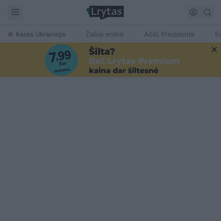
Karas Ukrainoje
Žalioji erdvė
Ačiū, Prezidente
E