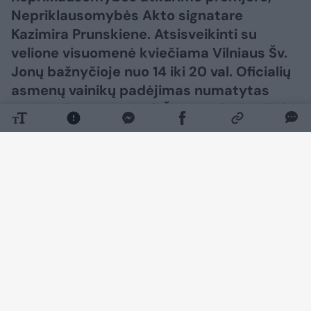
Nepriklausomybės Akto signatare
Kazimira Prunskiene. Atsisveikinti su
velione visuomenė kviečiama Vilniaus Šv.
Jonų bažnyčioje nuo 14 iki 20 val. Oficialių
asmenų vainikų padėjimas numatytas
14.30 val., o nuo 18 val. Šv. Jonų bažnyčioje
už K. Prunskienę bus aukojamos Šv. Mišios.
Atsisveikinimas bus tęsiamas ir
ketvirtadienį nuo pat ryto. Vidurdienį prie
velionės urnos su palaikais stos Garbės
sargyba, po kurios bus atliekamos
religinės apeigos ir išrikiuojama Garbės
palyda. Amžinojo poilsio pirmoji Lietuvos
premjerė atguls Signatarų kalnelyje. Prie
kapavietės bus sakomos atsisveikinimo
kalbos, velionė bus pagerbta tylos minute.