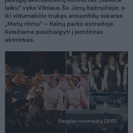
laiku“ vyko Vilniaus Šv. Jonų bažnyčioje, o
iki vidurnakčio trukęs ansamblių vakaras
„Metų ritmu“ – Kalnų parko estradoje.
Kviečiame pasižvalgyti į įamžintas
akimirkas.
Daugiau nuotraukų (200)