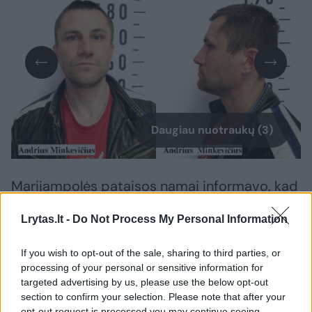
Daugiau nuotraukų (3)
Marijampolės pataisos namai informavo, kad
atvirojoje kolonijoje bausmę atliekantis
Lrytas.lt -
Do Not Process My Personal Information
nuteistasis Andrius Minkevičius, gimęs 1984
metais, gruodžio 14 dieną buvo išleistas į
If you wish to opt-out of the sale, sharing to third parties, or
apsipirkti į parduotuvę, tačiau nustatytu laiku
processing of your personal or sensitive information for
targeted advertising by us, please use the below opt-out
negrįžo.
section to confirm your selection. Please note that after your
opt-out request is processed you may continue seeing