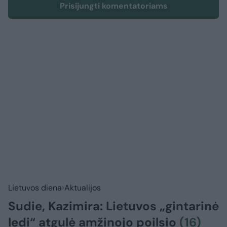
Prisijungti komentatoriams
Lietuvos diena
Aktualijos
Sudie, Kazimira: Lietuvos „gintarinė
ledi“ atgulė amžinojo poilsio
(16)