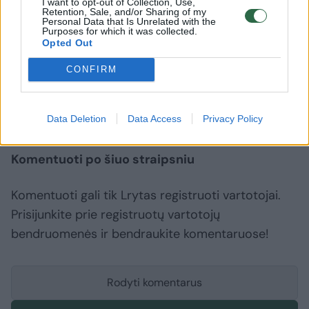
I want to opt-out of Collection, Use,
teritoriją darbo arba trumpalaikių išvykų
Retention, Sale, and/or Sharing of my
Personal Data that Is Unrelated with the
metu, naudotis mobiliaisiais telefonais.
Purposes for which it was collected.
Opted Out
CONFIRM
Marijampolės pataisos namai
kalinys
pabėgo iš kalėjimo
Rodyti daugiau žymių
Data Deletion
Data Access
Privacy Policy
Komentuoti po šiuo straipsniu
Komentuoti gali tik Lrytas registruoti vartotojai.
Prisijunkite prie registruotų vartotojų
bendruomenės ir bendraukite komentaruose!
Rodyti komentarus