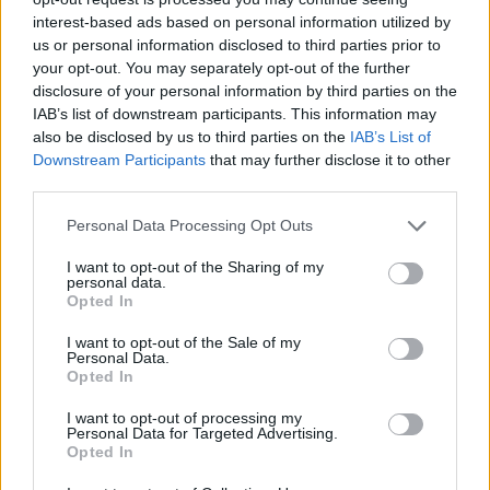
interest-based ads based on personal information utilized by
Iš atvirosios kolonijos nuteistasis savavališkai
us or personal information disclosed to third parties prior to
pasišalina ne pirmą kartą.
your opt-out. You may separately opt-out of the further
disclosure of your personal information by third parties on the
IAB’s list of downstream participants. This information may
also be disclosed by us to third parties on the
IAB’s List of
Paskelbta nuteistojo paieška. Turinčius
Downstream Participants
that may further disclose it to other
informacijos apie A.Minkevičiaus buvimo
third parties.
vietą prašoma pranešti bendruoju pagalbos
Personal Data Processing Opt Outs
telefonu
112
.
I want to opt-out of the Sharing of my
personal data.
Opted In
Kalėjimų departamentas prie Teisingumo
ministerijos informuoja, kad bausmę
I want to opt-out of the Sale of my
Personal Data.
atliekantys atvirosiose kolonijose asmenys
Opted In
turi teisę savarankiškai be apsaugos lankytis
I want to opt-out of processing my
Personal Data for Targeted Advertising.
gydymo, savivaldybių įstaigose,
Opted In
parduotuvėse, palikti pataisos namų