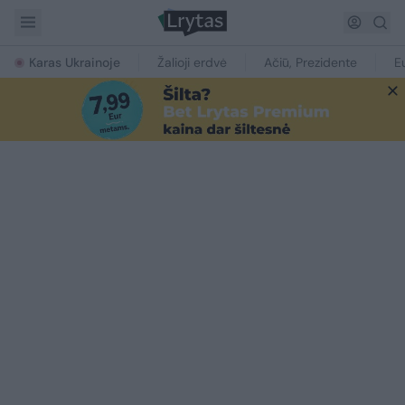
Karas Ukrainoje
Žalioji erdvė
Ačiū, Prezidente
E