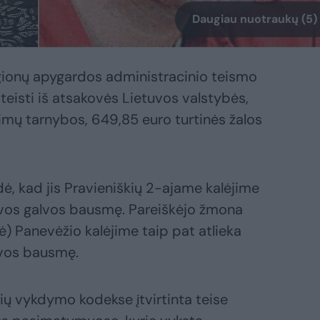
Daugiau nuotraukų (5)
egionų apygardos administracinio teismo
eisti iš atsakovės Lietuvos valstybės,
imų tarnybos, 649,85 euro turtinės žalos
ė, kad jis Pravieniškių 2-ajame kalėjime
gyvos galvos bausmę. Pareiškėjo žmona
ė) Panevėžio kalėjime taip pat atlieka
lvos bausmę.
ių vykdymo kodekse įtvirtinta teise