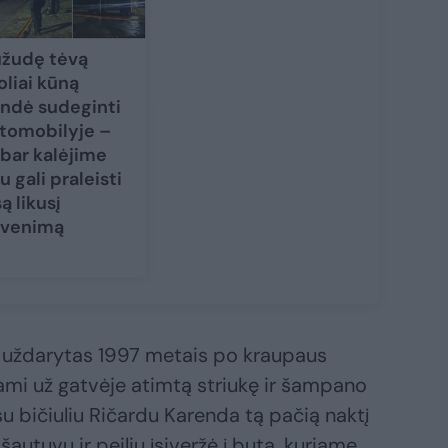
žudę tėvą
oliai kūną
ndė sudeginti
tomobilyje –
bar kalėjime
u gali praleisti
są likusį
venimą
o uždarytas 1997 metais po kraupaus
ami už gatvėje atimtą striukę ir šampano
 su bičiuliu Ričardu Karenda tą pačią naktį
 šautuvu ir peiliu įsiveržė į butą, kuriame