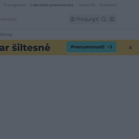
TV programa
Laikraščio prenumerata
Lrytas EN
Kontaktai
Premium
Prisijungti
lbimai