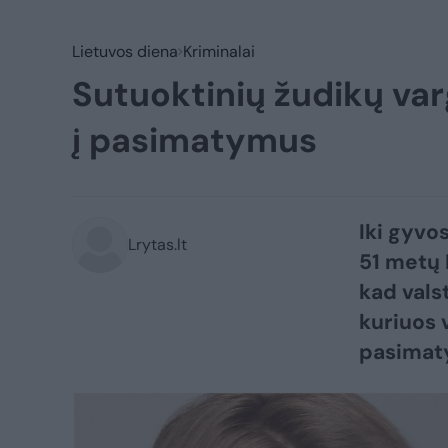
Lietuvos diena
Kriminalai
Sutuoktinių žudikų var
į pasimatymus
Iki gyvo
Lrytas.lt
51 metų 
kad vals
kuriuos 
pasimat