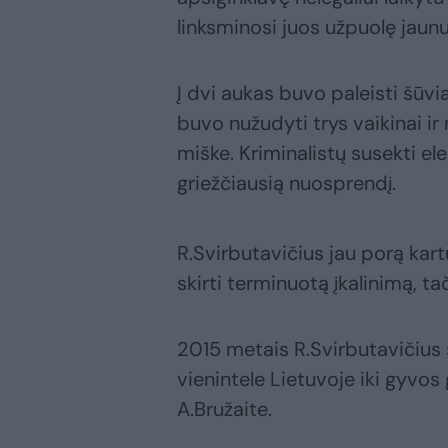
linksminosi juos užpuolę jaunuo
Į dvi aukas buvo paleisti šūvia
buvo nužudyti trys vaikinai ir
miške. Kriminalistų susekti ele
griežčiausią nuosprendį.
R.Svirbutavičius jau porą kar
skirti terminuotą įkalinimą, t
2015 metais R.Svirbutavičius 
vienintele Lietuvoje iki gyvos
A.Bružaite.