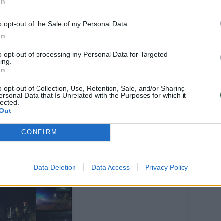
In
o opt-out of the Sale of my Personal Data.
vičiaus skundą atmesti kaip nepagrįstą,
In
nų nuo jo paskelbimo gali būti
to opt-out of processing my Personal Data for Targeted
iajam administraciniam teismui.
ing.
In
ik kraupios žudynės, bet ir vedybos su
o opt-out of Collection, Use, Retention, Sale, and/or Sharing
ersonal Data that Is Unrelated with the Purposes for which it
ite, kuri taip pat nuteista laisvės
lected.
Out
lvos už dviejų savo vaikų nužudymą.
CONFIRM
Data Deletion
Data Access
Privacy Policy