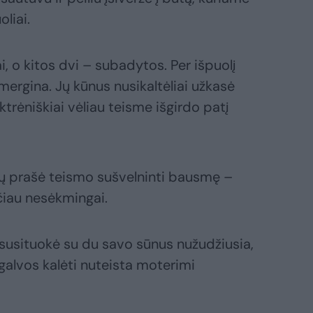
liai.
i, o kitos dvi – subadytos. Per išpuolį
 mergina. Jų kūnus nusikaltėliai užkasė
ktrėniškiai vėliau teisme išgirdo patį
tų prašė teismo sušvelninti bausmę –
ačiau nesėkmingai.
susituokė su du savo sūnus nužudžiusia,
 galvos kalėti nuteista moterimi