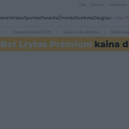
Orai
Lrytas.tv
Horoskopai
iena
Verslas
Sportas
Pasaulis
Žmonės
Sveikata
Daugiau
Lrytas 
e
Europos burės 2026
Gyvenu, ne skrolinu
Darbo ske