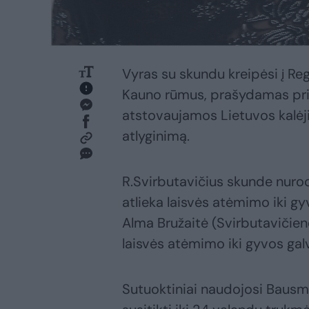
Vyras su skundu kreipėsi į R
Kauno rūmus, prašydamas prit
atstovaujamos Lietuvos kalėj
atlyginimą.
R.Svirbutavičius skunde nurod
atlieka laisvės atėmimo iki 
Alma Bružaitė (Svirbutavičien
laisvės atėmimo iki gyvos ga
Sutuoktiniai naudojosi Bausm