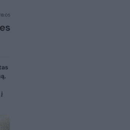
 18:05
nes
tas
ą,
į