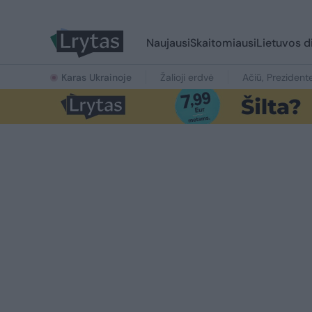
Naujausi
Skaitomiausi
Lietuvos d
Karas Ukrainoje
Žalioji erdvė
Ačiū, Prezident