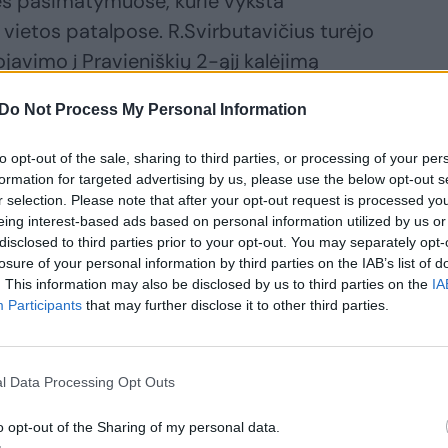
mės pasimatymuose, kurie vyksta
vietos patalpose. R.Svirbutavičius turėjo
javimo į Pravieniškių 2-ąjį kalėjimą
tai buvo įtraukti vairuotojo ir vieno
Do Not Process My Personal Information
okestis.
to opt-out of the sale, sharing to third parties, or processing of your per
formation for targeted advertising by us, please use the below opt-out s
šeimai tenkanti finansinė našta neleidžia
r selection. Please note that after your opt-out request is processed y
 numatytų pasimatymų periodiškumo.
eing interest-based ads based on personal information utilized by us or
disclosed to third parties prior to your opt-out. You may separately opt-
losure of your personal information by third parties on the IAB’s list of
 jo žmona yra dirbantys ir iš to
. This information may also be disclosed by us to third parties on the
IA
Participants
that may further disclose it to other third parties.
os nepakankamos kiekvieną mėnesį
tyti. Pareiškėjo nuomone, taikoma
o tvarka yra neproporcinga bei
l Data Processing Opt Outs
ms, kurie abu turi darbą pataisos
o opt-out of the Sharing of my personal data.