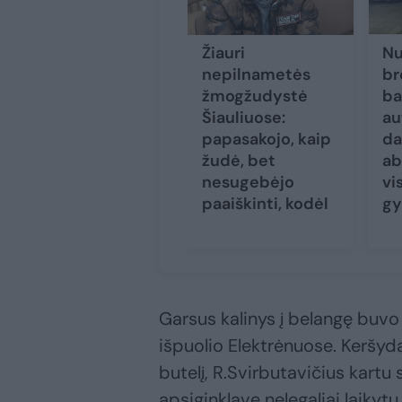
Žiauri
Nu
nepilnametės
br
žmogžudystė
ba
Šiauliuose:
au
papasakojo, kaip
da
žudė, bet
ab
nesugebėjo
vi
paaiškinti, kodėl
gy
Garsus kalinys į belangę buv
išpuolio Elektrėnuose. Keršyd
butelį, R.Svirbutavičius kartu
apsiginklavę nelegaliai laikytu