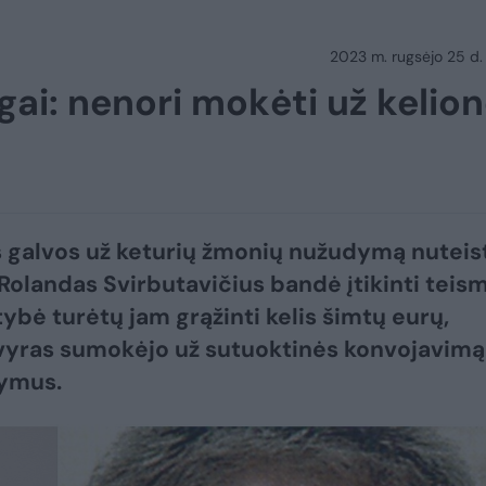
2023 m. rugsėjo 25 d.
gai: nenori mokėti už kelio
s galvos už keturių žmonių nužudymą nuteis
Rolandas Svirbutavičius bandė įtikinti teism
tybė turėtų jam grąžinti kelis šimtų eurų,
vyras sumokėjo už sutuoktinės konvojavimą 
ymus.