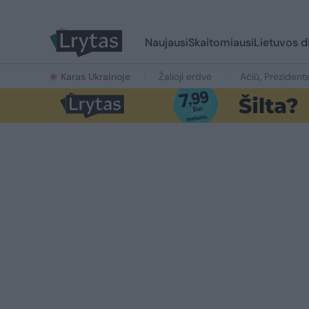
Naujausi
Skaitomiausi
Lietuvos d
Karas Ukrainoje
Žalioji erdvė
Ačiū, Prezident