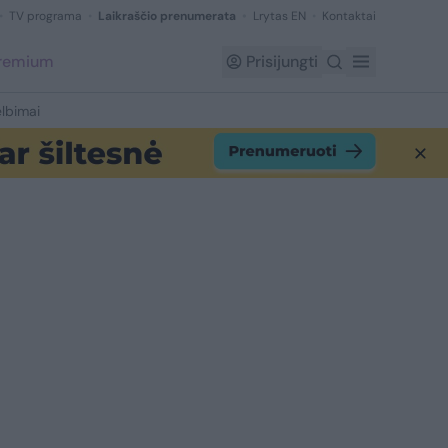
TV programa
Laikraščio prenumerata
Lrytas EN
Kontaktai
Premium
Prisijungti
lbimai