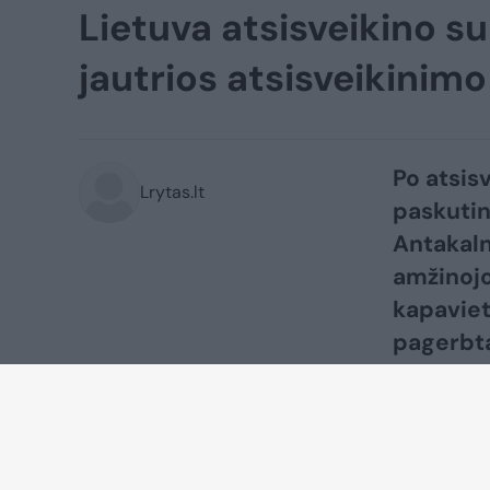
Lietuva atsisveikino s
jautrios atsisveikinim
Po atsis
Lrytas.lt
paskutin
Antakaln
amžinojo
kapaviet
pagerbta
nuaidėjo
Laidotuv
taip pat