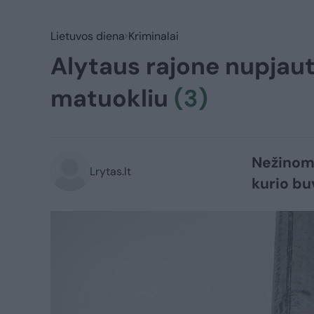
Lietuvos diena
Kriminalai
Alytaus rajone nupjaut
matuokliu
(3)
Nežinomi
Lrytas.lt
kurio buv