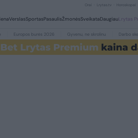
Orai
Lrytas.tv
Horoskopai
iena
Verslas
Sportas
Pasaulis
Žmonės
Sveikata
Daugiau
Lrytas 
e
Europos burės 2026
Gyvenu, ne skrolinu
Darbo ske