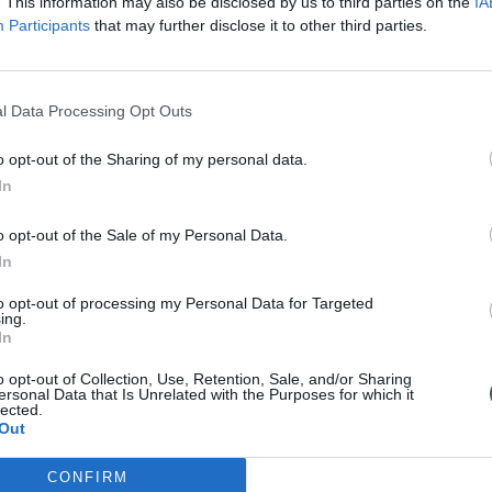
. This information may also be disclosed by us to third parties on the
IA
tamentas, nusikaltimas pastebėtas
Participants
that may further disclose it to other third parties.
ų kaime.
l Data Processing Opt Outs
mzdis, ant kurio buvo pritvirtintas
ntis vidutinio greičio matuoklis.
o opt-out of the Sharing of my personal data.
In
o opt-out of the Sale of my Personal Data.
In
 turto sunaikinimo ar sugadinimo.
to opt-out of processing my Personal Data for Targeted
ing.
In
o svetimą turtą visuotinai pavojingu būdu
o opt-out of Collection, Use, Retention, Sale, and/or Sharing
ersonal Data that Is Unrelated with the Purposes for which it
mas įrenginį ar agregatą, jeigu dėl to
lected.
Out
 sunaikino, išardė ar sugadino strateginę
iniam saugumui turinčių juridinių asmenų
CONFIRM