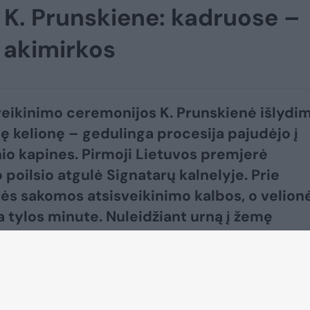
u K. Prunskiene: kadruose –
o akimirkos
veikinimo ceremonijos K. Prunskienė išlydim
ę kelionę – gedulinga procesija pajudėjo į
io kapines. Pirmoji Lietuvos premjerė
 poilsio atgulė Signatarų kalnelyje. Prie
ės sakomos atsisveikinimo kalbos, o velion
 tylos minute. Nuleidžiant urną į žemę
 trys salvių šūviai, sugiedotas Lietuvos him
ių ceremonijos metu velionės artimiesiem
 perduota valstybės vėliava.