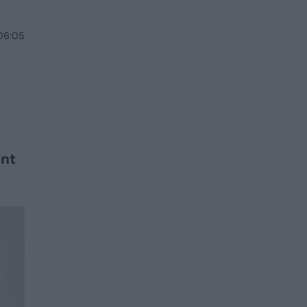
 06:05
ant