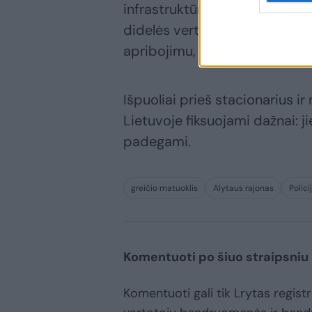
infrastruktūrą sudarantį turtą 
didelės vertės svetimą turtą
apribojimu, arba areštu, arba
Išpuoliai prieš stacionarius i
Lietuvoje fiksuojami dažnai: j
padegami.
greičio matuoklis
Alytaus rajonas
Polici
Komentuoti po šiuo straipsniu
Komentuoti gali tik Lrytas registru