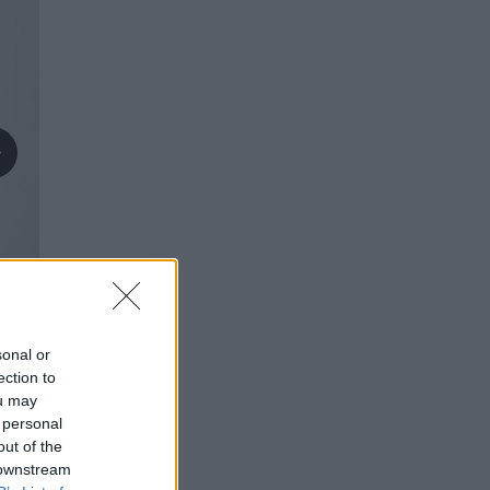
sonal or
ection to
ou may
 personal
out of the
 downstream