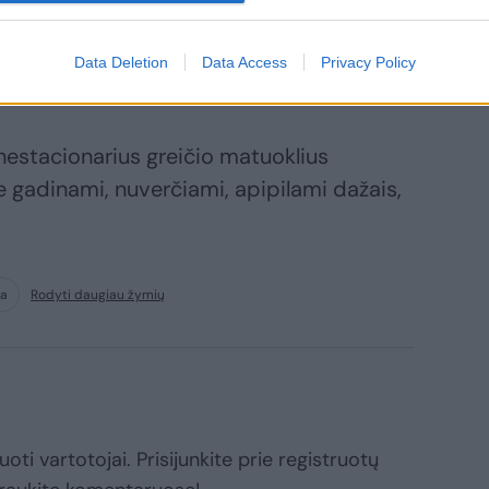
ar jo dalį, arba sunaikino ar sugadino
, baudžiamas bauda arba laisvės
Data Deletion
Data Access
Privacy Policy
 laisvės atėmimu iki penkerių metų.
r nestacionarius greičio matuoklius
ie gadinami, nuverčiami, apipilami dažais,
ja
Rodyti daugiau žymių
oti vartotojai. Prisijunkite prie registruotų