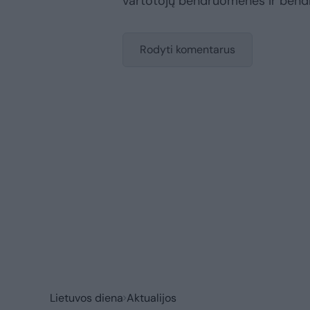
vartotojų bendruomenės ir bend
Rodyti komentarus
Lietuvos diena
Aktualijos