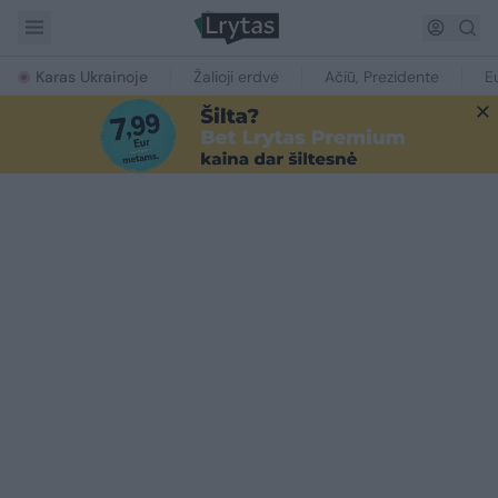
Karas Ukrainoje
Žalioji erdvė
Ačiū, Prezidente
E