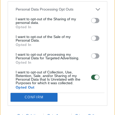
policijos komisariate buvo įteiktas 2000 m.
Personal Data Processing Opt Outs
gimusiam vaikinui, kuriam nustatytas 1,59
prom. girtumas.
I want to opt-out of the Sharing of my
personal data.
Opted In
Dėl turto sunaikinimo ar sugadinimo
I want to opt-out of the Sale of my
Personal Data.
pradėtas ikiteisminis tyrimas.
Opted In
I want to opt-out of processing my
Personal Data for Targeted Advertising.
Klaipėdos rajonas
seniūnija
Policija
Rodyti daugiau žymių
Opted In
I want to opt-out of Collection, Use,
Retention, Sale, and/or Sharing of my
Personal Data that Is Unrelated with the
Purposes for which it was collected.
Komentuoti po šiuo straipsniu
Opted Out
CONFIRM
Komentuoti gali tik Lrytas registruoti vartotojai.
Prisijunkite prie registruotų vartotojų
bendruomenės ir bendraukite komentaruose!