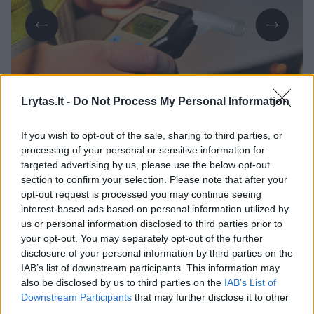
Daugiau nuotraukų (1)
Lrytas.lt -
Do Not Process My Personal Information
If you wish to opt-out of the sale, sharing to third parties, or
Policijai apie šį nusikaltimą buvo pranešta
processing of your personal or sensitive information for
targeted advertising by us, please use the below opt-out
pirmadienį 07.48 val.
section to confirm your selection. Please note that after your
opt-out request is processed you may continue seeing
interest-based ads based on personal information utilized by
Buvo pastebėta, kad yra sugadintos
us or personal information disclosed to third parties prior to
seniūnijos pastato durys, langas, lauko laiptų
your opt-out. You may separately opt-out of the further
disclosure of your personal information by third parties on the
turėklas ir kt. Žala – 354,50 Eur.
IAB’s list of downstream participants. This information may
also be disclosed by us to third parties on the
IAB’s List of
Downstream Participants
that may further disclose it to other
Dėl įvykio šaukimas atvykti į apklausą
third parties.