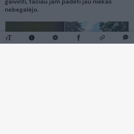
gaivinti, tačiau jam padėti jau niekas
nebegalėjo.
Daugiau nuotraukų (1)
Kaip pranešė Policijos departamentas,
rugpjūčio 5 d. apie 17 val. 40 min. Vilniaus r.,
Avižienių miestelyje, namo kieme, rastas