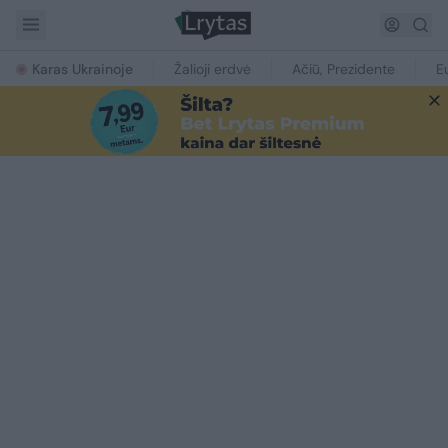
Karas Ukrainoje
Žalioji erdvė
Ačiū, Prezidente
E