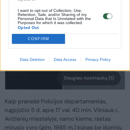
I want to opt-out of Collection, Use,
Retention, Sale, and/or Sharing of my
Personal Data that Is Unrelated with the
Purposes for which it was collected.
Opted Out
CONFIRM
Data Deletion
Data Access
Privacy Policy
Daugiau nuotraukų (1)
Kaip pranešė Policijos departamentas,
rugpjūčio 5 d. apie 17 val. 40 min. Vilniaus r.,
Avižienių miestelyje, namo kieme, rastas
mirusio vyro (gim. 1985 m.) kūnas be išorinių