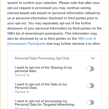
section to confirm your selection. Please note that after your
Greta Vilniaus elektra nutrenkė
opt-out request is processed you may continue seeing
interest-based ads based on personal information utilized by
vyrą – greitosios medikai bandė
us or personal information disclosed to third parties prior to
gaivinti, tačiau padėti niekas
your opt-out. You may separately opt-out of the further
disclosure of your personal information by third parties on the
nebegalėjo
IAB’s list of downstream participants. This information may
also be disclosed by us to third parties on the
IAB’s List of
2026 m. rugpjūčio 6 d. 06:29
Downstream Participants
that may further disclose it to other
third parties.
Personal Data Processing Opt Outs
Lrytas.lt
I want to opt-out of the Sharing of my
personal data.
Vilniaus policijos pareigūnai aiškinasi
Opted In
aplinkybes nelaimės, kuomet elektra
I want to opt-out of the Sale of my
galėjo nutrenkti 41 metų vyrą. Greitosios
Personal Data.
Opted In
pagalbos medikai vyriškį dar bandė
gaivinti, tačiau jam padėti jau niekas
I want to opt-out of processing my
Personal Data for Targeted Advertising.
nebegalėjo.
Opted In