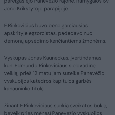
pareigas ėjo Panevėžio rajone, Ramygalos Šv.
Jono Krikštytojo parapijoje.
E.Rinkevičius buvo bene garsiausias
apskrityje egzorcistas, padėdavo nuo
demonų apsėdimo kenčiantiems žmonėms.
Vyskupas Jonas Kauneckas, įvertindamas
kun. Edmundo Rinkevičiaus sielovadinę
veiklą, prieš 12 metų jam suteikė Panevėžio
vyskupijos katedros kapitulos garbės
kanauninko titulą.
Žinant E.Rinkevičiaus sunkią sveikatos būklę,
beveik prieš mėnesį Panevėžio vyskupijos