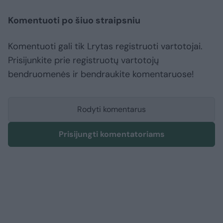
Komentuoti po šiuo straipsniu
Komentuoti gali tik Lrytas registruoti vartotojai.
Prisijunkite prie registruotų vartotojų
bendruomenės ir bendraukite komentaruose!
Rodyti komentarus
Prisijungti komentatoriams