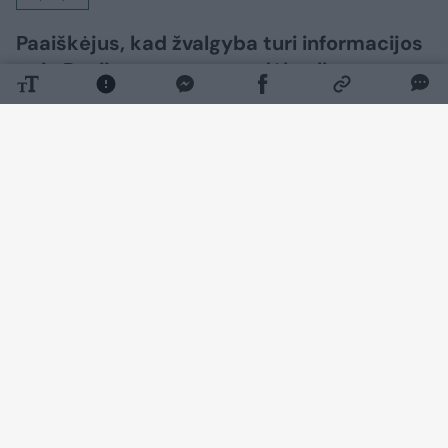
Paaiškėjus, kad žvalgyba turi informacijos
apie Rusijos svarstymus dėl galimų
provokacijų Baltijos regione, premjeras
Mindaugas Sinkevičius ramina visuomenę
ir tikina, jog valstybė ruošiasi galimiems
scenarijams.