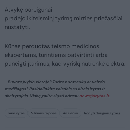
Atvykę pareigūnai
pradėjo ikiteisminį tyrimą mirties priežasčiai
nustatyti.
Kūnas perduotas teismo medicinos
ekspertams, turintiems patvirtinti arba
paneigti įtarimus, kad vyriškį nutrenkė elektra.
Buvote įvykio vietoje? Turite nuotraukų ar vaizdo
medžiagos? Pasidalinkite vaizdais su kitais lrytas.lt
skaitytojais. Viską galite siųsti adresu
news@lrytas.lt
.
mirė vyras
Vilniaus rajonas
Avižieniai
Rodyti daugiau žymių