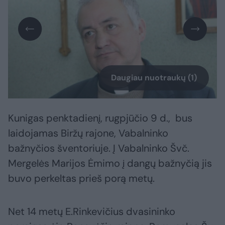
Daugiau nuotraukų (1)
Kunigas penktadienį, rugpjūčio 9 d., bus
laidojamas Biržų rajone, Vabalninko
bažnyčios šventoriuje. Į Vabalninko Švč.
Mergelės Marijos Ėmimo į dangų bažnyčią jis
buvo perkeltas prieš porą metų.
Net 14 metų E.Rinkevičius dvasininko