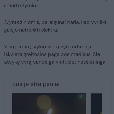
smurto žymių.
Lrytas
žiniomis, pareigūnai įtaria, kad vyriškį
galėjo nutrenkti elektra.
Visų pirma į įvykio vietą vyro artimieji
iškvietė greitosios pagalbos medikus. Šie
atvykę vyrą bandė gaivinti, bet nesėkmingai.
Susiję straipsniai