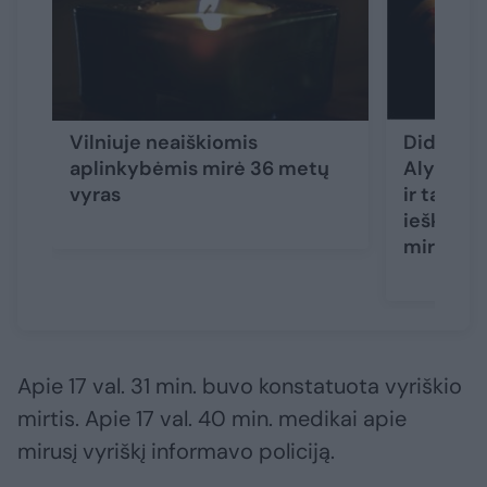
Vilniuje neaiškiomis
Didžiulė
aplinkybėmis mirė 36 metų
Alytaus r
vyras
ir tarnyb
ieškotas
miręs
Apie 17 val. 31 min. buvo konstatuota vyriškio
mirtis. Apie 17 val. 40 min. medikai apie
mirusį vyriškį informavo policiją.