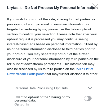
Lrytas.lt -
Do Not Process My Personal Information
Teisėsaugos duomenimis, ieškoma
If you wish to opt-out of the sale, sharing to third parties, or
nepilnametė yra apie 164 cm ūgio, vidutinio
processing of your personal or sensitive information for
kūno sudėjimo, apvalaus veido, dažytų,
targeted advertising by us, please use the below opt-out
section to confirm your selection. Please note that after your
raudonos spalvos plaukų. Vilkėjo marškinėlius
opt-out request is processed you may continue seeing
trumpomis rankovėmis, su savimi turėjo ilgą,
interest-based ads based on personal information utilized by
pilkos spalvos megztinį, mūvėjo juodos
us or personal information disclosed to third parties prior to
your opt-out. You may separately opt-out of the further
spalvos sportines kelnes, avėjo mėlynos
disclosure of your personal information by third parties on the
spalvos sportinius batus.
IAB’s list of downstream participants. This information may
also be disclosed by us to third parties on the
IAB’s List of
Downstream Participants
that may further disclose it to other
Kartu su mergina iš namų išėjęs berniukas yra
third parties.
130 cm ūgio, liekno kūno sudėjimo, apvalaus
Personal Data Processing Opt Outs
veido, rudos spalvos plaukų. Vilkėjo juodos
I want to opt-out of the Sharing of my
spalvos marškinėlius trumpomis rankovėmis,
personal data.
Opted In