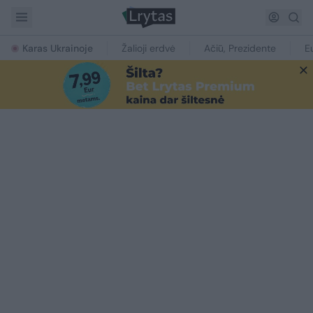
Karas Ukrainoje
Žalioji erdvė
Ačiū, Prezidente
E