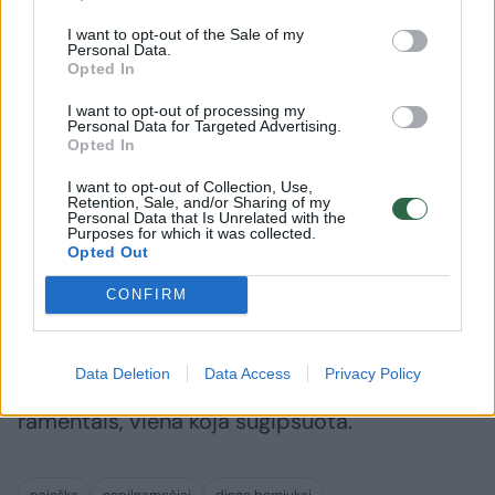
mūvėjo juodos spalvos sportines kelnes,
I want to opt-out of the Sale of my
avėjo mėlynos spalvos sportinius batus.
Personal Data.
Opted In
I want to opt-out of processing my
Marijampolės apskrities VPK pranešta, kad
Personal Data for Targeted Advertising.
trečiadienį apie 12 val. iš Kudirkos gatvėje
Opted In
esančių globos namų išėjo ir iki šiol negrįžo
I want to opt-out of Collection, Use,
Retention, Sale, and/or Sharing of my
2006 metais gimęs globotinis.
Personal Data that Is Unrelated with the
Purposes for which it was collected.
Opted Out
Vaikinas yra apie 175 cm ūgio, liekno kūno
CONFIRM
sudėjimo, trumpais, šviesiais plaukais, vilkėjo
šortus bei tamsius marškinėlius, su savimi
Data Deletion
Data Access
Privacy Policy
pasiėmė mėlynos spalvos kuprinę. Vaikšto su
ramentais, viena koja sugipsuota.