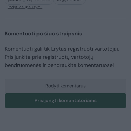
paieška
nepilnamečiai
dingę berniukai
Rodyti daugiau žymių
Komentuoti po šiuo straipsniu
Komentuoti gali tik Lrytas registruoti vartotojai.
Prisijunkite prie registruotų vartotojų
bendruomenės ir bendraukite komentaruose!
Rodyti komentarus
Prisijungti komentatoriams