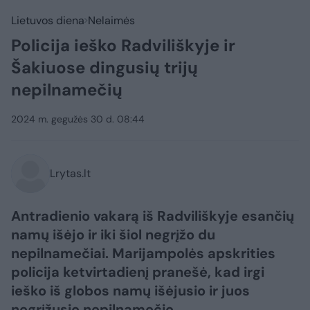
Lietuvos diena
Nelaimės
Policija ieško Radviliškyje ir
Šakiuose dingusių trijų
nepilnamečių
2024 m. gegužės 30 d. 08:44
Lrytas.lt
Antradienio vakarą iš Radviliškyje esančių
namų išėjo ir iki šiol negrįžo du
nepilnamečiai. Marijampolės apskrities
policija ketvirtadienį pranešė, kad irgi
ieško iš globos namų išėjusio ir juos
negrįžusio nepilnamečio.