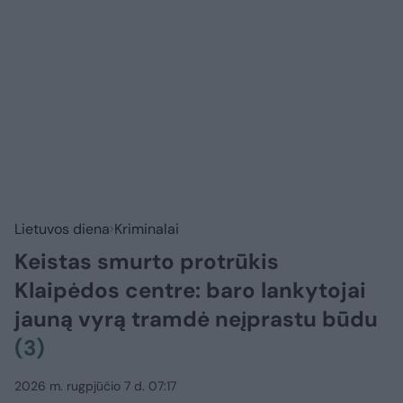
Lietuvos diena
Kriminalai
Keistas smurto protrūkis
Klaipėdos centre: baro lankytojai
jauną vyrą tramdė neįprastu būdu
(3)
2026 m. rugpjūčio 7 d. 07:17