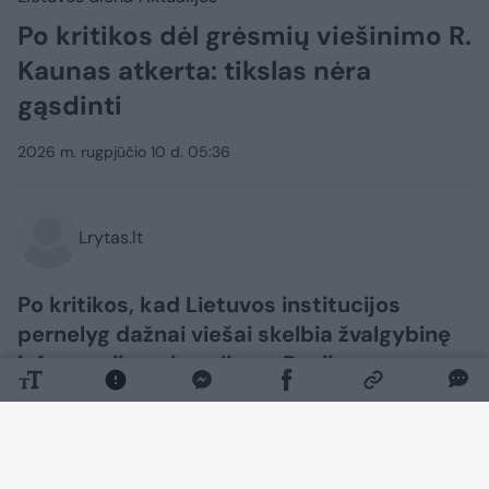
Po kritikos dėl grėsmių viešinimo R.
Kaunas atkerta: tikslas nėra
gąsdinti
2026 m. rugpjūčio 10 d. 05:36
Lrytas.lt
Po kritikos, kad Lietuvos institucijos
pernelyg dažnai viešai skelbia žvalgybinę
informaciją apie galimas Rusijos
provokacijas, krašto apsaugos ministras
Robertas Kaunas sako, jog visuomenę
informuoti yra būtina.