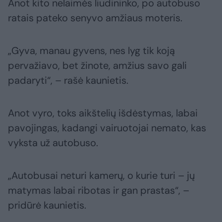
Anot kito nelaimės liudininko, po autobuso
ratais pateko senyvo amžiaus moteris.
„Gyva, manau gyvens, nes lyg tik koją
pervažiavo, bet žinote, amžius savo gali
padaryti“, – rašė kaunietis.
Anot vyro, toks aikštelių išdėstymas, labai
pavojingas, kadangi vairuotojai nemato, kas
vyksta už autobuso.
„Autobusai neturi kamerų, o kurie turi – jų
matymas labai ribotas ir gan prastas“, –
pridūrė kaunietis.