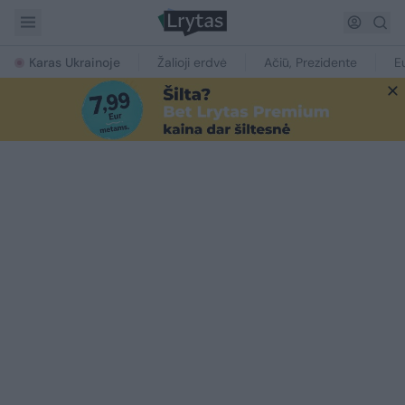
Karas Ukrainoje
Žalioji erdvė
Ačiū, Prezidente
E