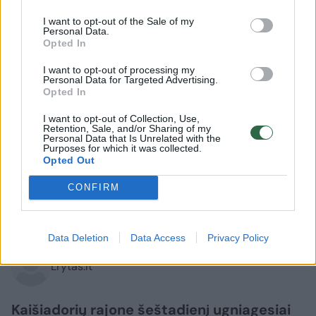
I want to opt-out of the Sale of my
Personal Data.
Opted In
I want to opt-out of processing my
Personal Data for Targeted Advertising.
Opted In
I want to opt-out of Collection, Use,
Retention, Sale, and/or Sharing of my
Lietuvos diena
Nelaimės
Personal Data that Is Unrelated with the
Purposes for which it was collected.
Iš požeminio konteinerio – girto
Opted Out
vyro šauksmas: teko gelbėti
CONFIRM
2026 m. rugpjūčio 10 d. 06:10
Data Deletion
Data Access
Privacy Policy
Lrytas.lt
Kaišiadorių rajone šeštadienį ugniagesiai