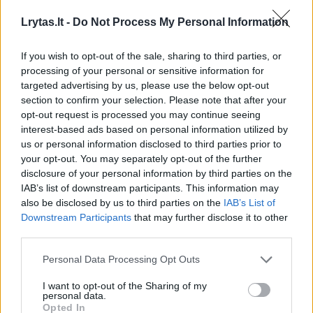
Lrytas.lt -
Do Not Process My Personal Information
Komentuoti po šiuo straipsniu
If you wish to opt-out of the sale, sharing to third parties, or
Komentuoti gali tik Lrytas registruoti vartotojai.
processing of your personal or sensitive information for
targeted advertising by us, please use the below opt-out
Prisijunkite prie registruotų vartotojų
section to confirm your selection. Please note that after your
bendruomenės ir bendraukite komentaruose!
opt-out request is processed you may continue seeing
interest-based ads based on personal information utilized by
us or personal information disclosed to third parties prior to
Rodyti komentarus
your opt-out. You may separately opt-out of the further
disclosure of your personal information by third parties on the
IAB’s list of downstream participants. This information may
Prisijungti komentatoriams
also be disclosed by us to third parties on the
IAB’s List of
Downstream Participants
that may further disclose it to other
third parties.
Personal Data Processing Opt Outs
I want to opt-out of the Sharing of my
personal data.
Opted In