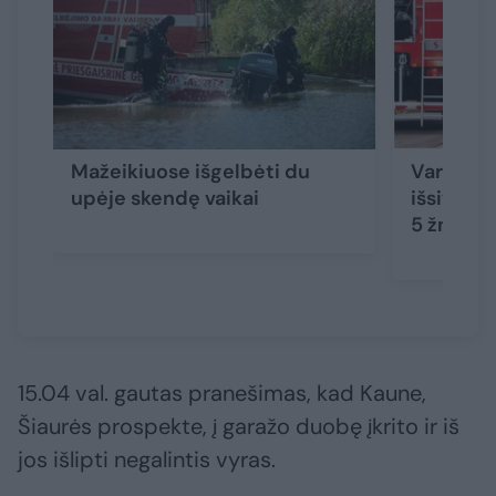
Mažeikiuose išgelbėti du
Varėnos 
upėje skendę vaikai
išsiveržu
5 žmonė
15.04 val. gautas pranešimas, kad Kaune,
Šiaurės prospekte, į garažo duobę įkrito ir iš
jos išlipti negalintis vyras.