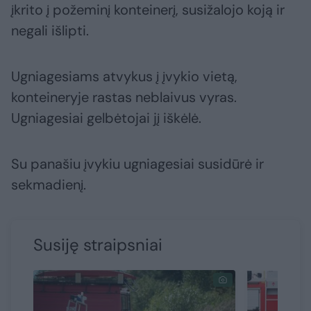
įkrito į požeminį konteinerį, susižalojo koją ir
negali išlipti.
Ugniagesiams atvykus į įvykio vietą,
konteineryje rastas neblaivus vyras.
Ugniagesiai gelbėtojai jį iškėlė.
Su panašiu įvykiu ugniagesiai susidūrė ir
sekmadienį.
Susiję straipsniai