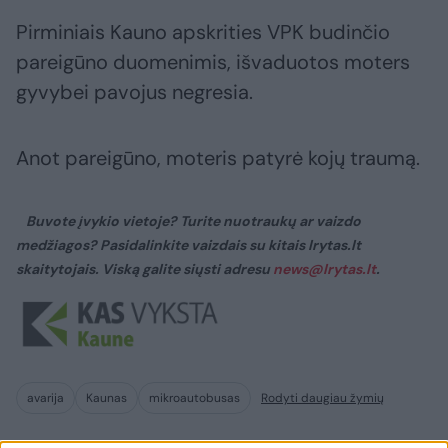
Pirminiais Kauno apskrities VPK budinčio
pareigūno duomenimis, išvaduotos moters
gyvybei pavojus negresia.
Anot pareigūno, moteris patyrė kojų traumą.
Buvote įvykio vietoje? Turite nuotraukų ar vaizdo
medžiagos? Pasidalinkite vaizdais su kitais lrytas.lt
skaitytojais. Viską galite siųsti adresu
news@lrytas.lt
.
avarija
Kaunas
mikroautobusas
Rodyti daugiau žymių