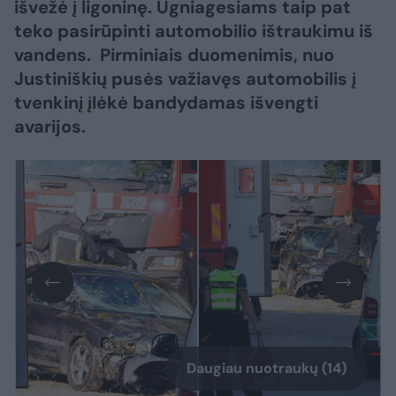
išvežė į ligoninę. Ugniagesiams taip pat
teko pasirūpinti automobilio ištraukimu iš
vandens. Pirminiais duomenimis, nuo
Justiniškių pusės važiavęs automobilis į
tvenkinį įlėkė bandydamas išvengti
avarijos.
Daugiau nuotraukų (14)