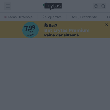
Karas Ukrainoje
Žalioji erdvė
Ačiū, Prezidente
E