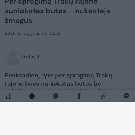
Per sprogimą Trakų rajone
suniokotas butas – nukentėjo
žmogus
2026 m. rugpjūčio 7 d. 06:19
Lrytas.lt
Penktadienį ryte per sprogimą Trakų
rajone buvo nuniokotas butas bei
sužalotas tuo metu jame buvęs žmogus.