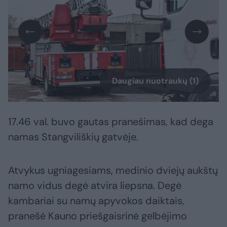
Daugiau nuotraukų (1)
17.46 val. buvo gautas pranešimas, kad dega
namas Stangviliškių gatvėje.
Atvykus ugniagesiams, medinio dviejų aukštų
namo vidus degė atvira liepsna. Degė
kambariai su namų apyvokos daiktais,
pranešė Kauno priešgaisrinė gelbėjimo