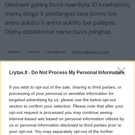
Gesinant gaisrą buvo nuardyta 10 kvadratinių
metrų stogo ir perdangos tarp pirmo bei
antro aukšto ir antro aukšto bei palėpės.
Dūmų detektorius name buvo įrengtas.
Kaunas
Gaisras
ugniagesiai
Rodyti daugiau žymių
Lrytas.lt -
Do Not Process My Personal Information
Komentuoti po šiuo straipsniu
If you wish to opt-out of the sale, sharing to third parties, or
processing of your personal or sensitive information for
Komentuoti gali tik Lrytas registruoti vartotojai.
targeted advertising by us, please use the below opt-out
Prisijunkite prie registruotų vartotojų
section to confirm your selection. Please note that after your
opt-out request is processed you may continue seeing
bendruomenės ir bendraukite komentaruose!
interest-based ads based on personal information utilized by
us or personal information disclosed to third parties prior to
your opt-out. You may separately opt-out of the further