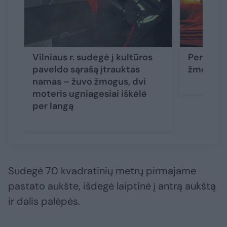
Vilniaus r. sudegė į kultūros
Per gaisr
paveldo sąrašą įtrauktas
žmogus
namas – žuvo žmogus, dvi
moteris ugniagesiai iškėlė
per langą
Sudegė 70 kvadratinių metrų pirmajame
pastato aukšte, išdegė laiptinė į antrą aukštą
ir dalis palėpės.