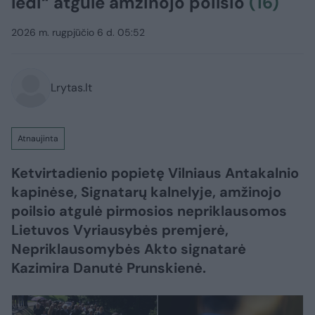
ledi“ atgulė amžinojo poilsio
(16)
2026 m. rugpjūčio 6 d. 05:52
Lrytas.lt
Atnaujinta
Ketvirtadienio popietę Vilniaus Antakalnio
kapinėse, Signatarų kalnelyje, amžinojo
poilsio atgulė pirmosios nepriklausomos
Lietuvos Vyriausybės premjerė,
Nepriklausomybės Akto signatarė
Kazimira Danutė Prunskienė.