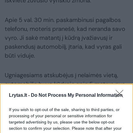
iškvietė žuvusio vyriškio žmona.
Apie 5 val. 30 min. paskambinusi pagalbos
telefonu, moteris pranešė, kad neranda savo
vyro. Ji sakė matantį į kūdrą įvažiavusį ir
paskendusį automobilį, įtaria, kad vyras gali
būti viduje.
Ugniagesiams atskubėjus į nelaimės vietą,
automobilis buvo kūdroje apie 5 metrus nuo
kranto.
Lrytas.lt -
Do Not Process My Personal Information
If you wish to opt-out of the sale, sharing to third parties, or
processing of your personal or sensitive information for
Susiję straipsniai
targeted advertising by us, please use the below opt-out
section to confirm your selection. Please note that after your