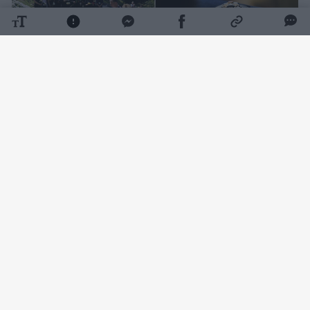
Daugiau nuotraukų (156)
K. D. Prunskienei surengtos valstybinės
laidotuvės. Su velione atsisveikinti buvo
galima Vilniaus Šv. Jonų bažnyčioje.
Jos
šermenyse trečiadienį pasirodė ir šalies
vadovai – Seimo pirmininkas, premjeras ir
ministrai. Prezidentas Gitanas Nausėda