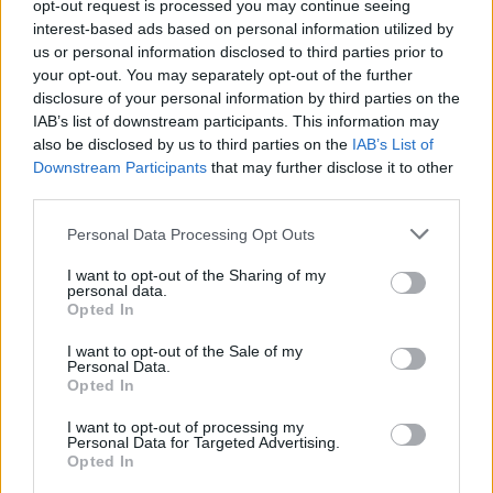
opt-out request is processed you may continue seeing
interest-based ads based on personal information utilized by
us or personal information disclosed to third parties prior to
your opt-out. You may separately opt-out of the further
disclosure of your personal information by third parties on the
IAB’s list of downstream participants. This information may
also be disclosed by us to third parties on the
IAB’s List of
Downstream Participants
that may further disclose it to other
third parties.
Rokiškio r. medikams
Košmaras
Personal Data Processing Opt Outs
nepavyko atgaivinti staiga
daugiabu
suneglavusio vyro –
rasti try
I want to opt-out of the Sharing of my
personal data.
konstatuota mirtis
pradėjo 
Opted In
I want to opt-out of the Sale of my
Personal Data.
Opted In
I want to opt-out of processing my
Gelbėtojai automobilį ištraukė, tuomet jo
Personal Data for Targeted Advertising.
Opted In
viduje ir buvo rastas vyras (gim. 1968 m.) be