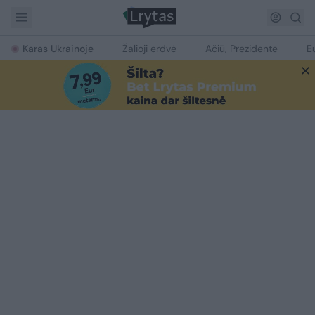
Karas Ukrainoje
Žalioji erdvė
Ačiū, Prezidente
E