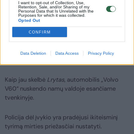
I want to opt-out of Collection, Use,
gyvybės požymių. Medikai konstatavo
Retention, Sale, and/or Sharing of my
Personal Data that Is Unrelated with the
vyriškio mirtį.
Purposes for which it was collected.
Opted Out
„Pirminiais duomenimis, vyriškis
CONFIRM
vairuodamas automobilį, jo nesuvaldė ir
įvažiavo į vandens telkinį“, – sekmadienio
Data Deletion
Data Access
Privacy Policy
rytą paskelbė Policijos departamentas.
Kaip jau skelbė
Lrytas
, automobilis „Volvo
V60“ nuskendo namų valdoje esančiame
tvenkinyje.
Policija dėl įvykio yra pradėjusi ikiteisminį
tyrimą mirties priežasčiai nustatyti.