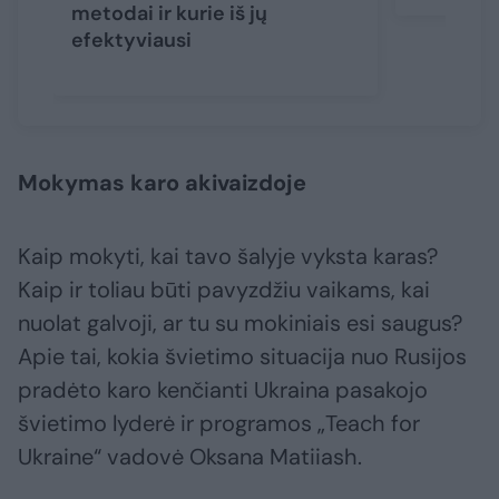
metodai ir kurie iš jų
efektyviausi
Mokymas karo akivaizdoje
Kaip mokyti, kai tavo šalyje vyksta karas?
Kaip ir toliau būti pavyzdžiu vaikams, kai
nuolat galvoji, ar tu su mokiniais esi saugus?
Apie tai, kokia švietimo situacija nuo Rusijos
pradėto karo kenčianti Ukraina pasakojo
švietimo lyderė ir programos „Teach for
Ukraine“ vadovė Oksana Matiiash.