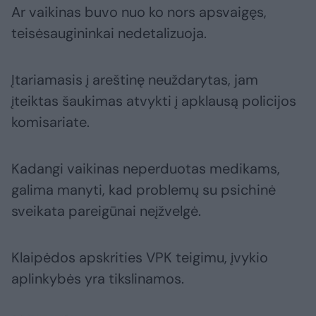
Ar vaikinas buvo nuo ko nors apsvaigęs,
teisėsaugininkai nedetalizuoja.
Įtariamasis į areštinę neuždarytas, jam
įteiktas šaukimas atvykti į apklausą policijos
komisariate.
Kadangi vaikinas neperduotas medikams,
galima manyti, kad problemų su psichinė
sveikata pareigūnai neįžvelgė.
Klaipėdos apskrities VPK teigimu, įvykio
aplinkybės yra tikslinamos.