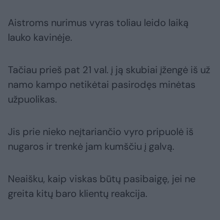
Aistroms nurimus vyras toliau leido laiką
lauko kavinėje.
Tačiau prieš pat 21 val. į ją skubiai įžengė iš už
namo kampo netikėtai pasirodęs minėtas
užpuolikas.
Jis prie nieko neįtariančio vyro pripuolė iš
nugaros ir trenkė jam kumščiu į galvą.
Neaišku, kaip viskas būtų pasibaigę, jei ne
greita kitų baro klientų reakcija.