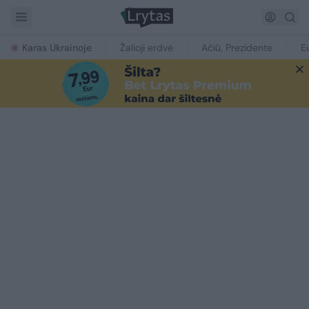
Karas Ukrainoje
Žalioji erdvė
Ačiū, Prezidente
E