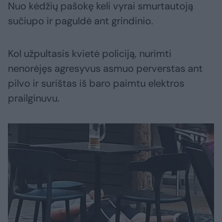
Nuo kėdžių pašokę keli vyrai smurtautoją
sučiupo ir paguldė ant grindinio.
Kol užpultasis kvietė policiją, nurimti
nenorėjęs agresyvus asmuo perverstas ant
pilvo ir surištas iš baro paimtu elektros
prailginuvu.