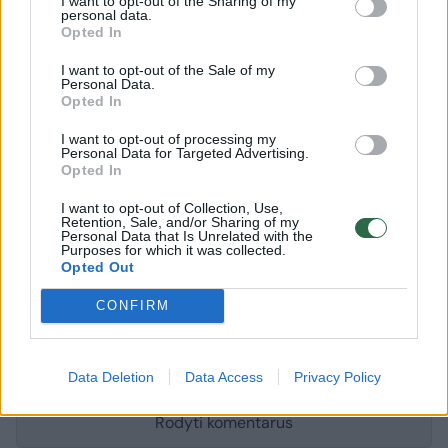
I want to opt-out of the Sharing of my
akademinės bendruomenės ar švietimo
personal data.
Opted In
politikos nariai. Programą inicijuoja VšĮ
I want to opt-out of the Sale of my
„Mokyklų tobulinimo centras“.
Personal Data.
Opted In
I want to opt-out of processing my
Renkuosi mokyti
Jurgita Šiugždinienė
Švietimo naujienos
Personal Data for Targeted Advertising.
Opted In
I want to opt-out of Collection, Use,
Retention, Sale, and/or Sharing of my
Personal Data that Is Unrelated with the
Komentuoti po šiuo straipsniu
Purposes for which it was collected.
Opted Out
Komentuoti gali tik Lrytas registruoti vartotojai.
CONFIRM
Prisijunkite prie registruotų vartotojų
bendruomenės ir bendraukite komentaruose!
Data Deletion
Data Access
Privacy Policy
Rodyti komentarus