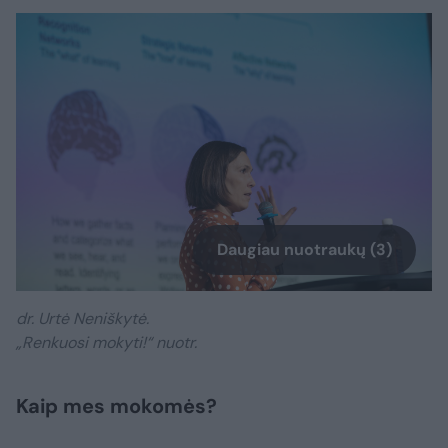
Daugiau nuotraukų (3)
dr. Urtė Neniškytė.
„Renkuosi mokyti!“ nuotr.
Kaip mes mokomės?