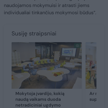
naudojamos mokymuisi ir atrasti jiems
individualiai tinkančius mokymosi būdus“.
Susiję straipsniai
Mokytoja įvardijo, kokią
Ar mokyt
naudą vaikams duoda
superme
netradiciniai ugdymo