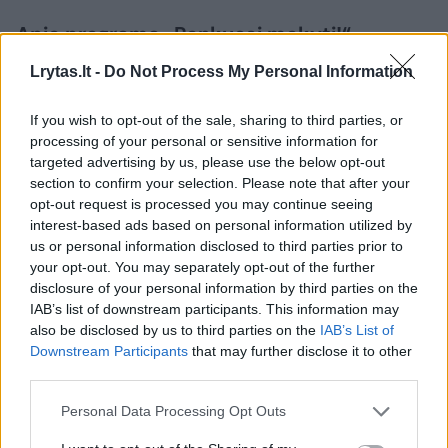
Apie programą „Renkuosi mokyti!“
Lrytas.lt -
Do Not Process My Personal Information
Programa „Renkuosi mokyti!“ buria švietimo
If you wish to opt-out of the sale, sharing to third parties, or
bendruomenę – programos dalyvius ir
processing of your personal or sensitive information for
alumnus, mokytojus, mokyklas – ir siekia į
targeted advertising by us, please use the below opt-out
section to confirm your selection. Please note that after your
Lietuvos švietimą atnešti pozityvius
opt-out request is processed you may continue seeing
pokyčius.
interest-based ads based on personal information utilized by
us or personal information disclosed to third parties prior to
your opt-out. You may separately opt-out of the further
Siekdama pokyčių, programa pritraukia
disclosure of your personal information by third parties on the
IAB’s list of downstream participants. This information may
motyvuotus, į pagalbą kitam orientuotus
also be disclosed by us to third parties on the
IAB’s List of
dalyvius, kurie mokyklose dirba dvejus
Downstream Participants
that may further disclose it to other
metus. Baigus programą, apie 75 proc.
third parties.
dalyvių lieka švietimo lauke ir tęsia darbą,
Personal Data Processing Opt Outs
kaip mokytojai, mokyklų vadovai,