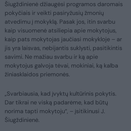
Šiugždinienė džiaugėsi programos daromais
pokyčiais ir veikti pasiryžusių žmonių
atvedimu į mokyklą. Pasak jos, itin svarbu
kaip visuomenė atsiliepia apie mokytojus,
kaip pats mokytojas jaučiasi mokykloje – ar
jis yra laisvas, nebijantis suklysti, pasitikintis
savimi. Ne mažiau svarbu ir ką apie
mokytojus galvoja tėvai, mokiniai, ką kalba
žiniasklaidos priemonės.
„Svarbiausia, kad įvyktų kultūrinis pokytis.
Dar tikrai ne viską padarėme, kad būtų
norima tapti mokytoju“, – įsitikinusi J.
Šiugždinienė.