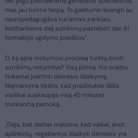
net jeigu pasitelkiame geriausius specialistus,
mes jau turime tarpą. To galėtume išvengti su
neuropedagogikos kuriamais įrankiais,
leidžiantiems dalį sutrikimų pastebėti dar iki
formaliojo ugdymo pradžios“.
O, ką apie mokymosi procesą turėtų žinoti
sutrikimų neturintys? Visų pirma, itin svarbu
tinkamai įvertinti dėmesio išlaikymą.
Neįmanoma tikėtis, kad pradinukas išliks
visiškai susikaupęs visą 45 minutes
trunkančią pamoką.
„Deja, bet dažnai matome, kad vaikai, anot
aplinkinių, negebantys išlaikyti dėmesio yra