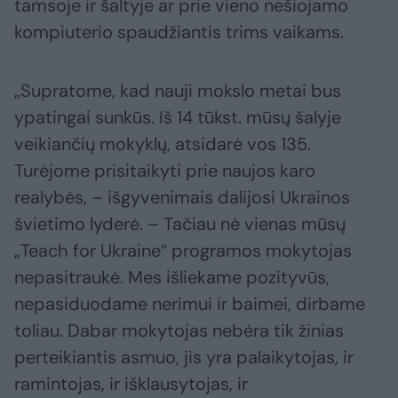
tamsoje ir šaltyje ar prie vieno nešiojamo
kompiuterio spaudžiantis trims vaikams.
„Supratome, kad nauji mokslo metai bus
ypatingai sunkūs. Iš 14 tūkst. mūsų šalyje
veikiančių mokyklų, atsidarė vos 135.
Turėjome prisitaikyti prie naujos karo
realybės, – išgyvenimais dalijosi Ukrainos
švietimo lyderė. – Tačiau nė vienas mūsų
„Teach for Ukraine“ programos mokytojas
nepasitraukė. Mes išliekame pozityvūs,
nepasiduodame nerimui ir baimei, dirbame
toliau. Dabar mokytojas nebėra tik žinias
perteikiantis asmuo, jis yra palaikytojas, ir
ramintojas, ir išklausytojas, ir