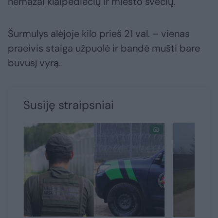
nemažai klaipėdiečių ir miesto svečių.
Šurmulys alėjoje kilo prieš 21 val. – vienas
praeivis staiga užpuolė ir bandė mušti bare
buvusį vyrą.
Susiję straipsniai