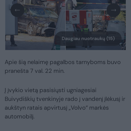
Daugiau nuotraukų (15)
Apie šią nelaimę pagalbos tarnyboms buvo
pranešta 7 val. 22 min.
Į įvykio vietą pasisiųsti ugniagesiai
Buivydiškių tvenkinyje rado į vandenį įlėkusį ir
aukštyn ratais apvirtusį „Volvo“ markės
automobilį.