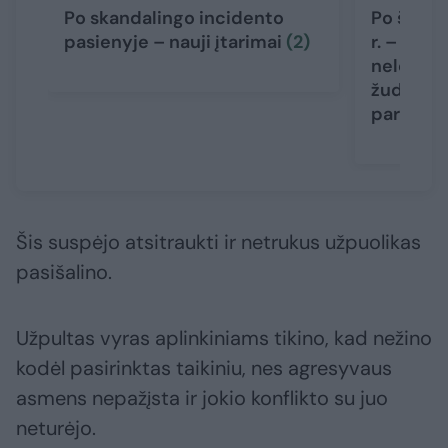
Po skandalingo incidento
Po šeimo
pasienyje – nauji įtarimai
(2)
r. – nauj
nelegalu
žudikas g
pareigū
Šis suspėjo atsitraukti ir netrukus užpuolikas
pasišalino.
Užpultas vyras aplinkiniams tikino, kad nežino
kodėl pasirinktas taikiniu, nes agresyvaus
asmens nepažįsta ir jokio konflikto su juo
neturėjo.