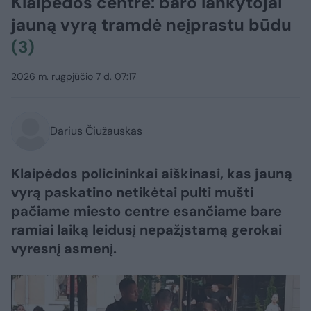
Klaipėdos centre: baro lankytojai
jauną vyrą tramdė neįprastu būdu
(3)
2026 m. rugpjūčio 7 d. 07:17
Darius Čiužauskas
Klaipėdos policininkai aiškinasi, kas jauną
vyrą paskatino netikėtai pulti mušti
pačiame miesto centre esančiame bare
ramiai laiką leidusį nepažįstamą gerokai
vyresnį asmenį.