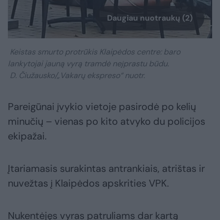
Daugiau nuotraukų (2)
Keistas smurto protrūkis Klaipėdos centre: baro
lankytojai jauną vyrą tramdė neįprastu būdu.
D. Čiužausko/„Vakarų ekspreso“ nuotr.
Pareigūnai įvykio vietoje pasirodė po kelių
minučių – vienas po kito atvyko du policijos
ekipažai.
Įtariamasis surakintas antrankiais, atrištas ir
nuvežtas į Klaipėdos apskrities VPK.
Nukentėjęs vyras patruliams dar kartą