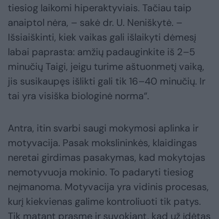
tiesiog laikomi hiperaktyviais. Tačiau taip
anaiptol nėra, – sakė dr. U. Neniškytė. –
Išsiaiškinti, kiek vaikas gali išlaikyti dėmesį
labai paprasta: amžių padauginkite iš 2–5
minučių Taigi, jeigu turime aštuonmetį vaiką,
jis susikaupęs išlikti gali tik 16–40 minučių. Ir
tai yra visiška biologinė norma“.
Antra, itin svarbi saugi mokymosi aplinka ir
motyvacija. Pasak mokslininkės, klaidingas
neretai girdimas pasakymas, kad mokytojas
nemotyvuoja mokinio. To padaryti tiesiog
neįmanoma. Motyvacija yra vidinis procesas,
kurį kiekvienas galime kontroliuoti tik patys.
Tik matant prasmę ir suvokiant, kad už įdėtas