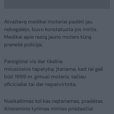
Atvažiavę medikai moteriai padėti jau
nebegalėjo, buvo konstatuota jos mirtis.
Medikai apie rastą jauno moters kūną
pranešė policijai.
Pareigūnai vis dar tikslina
mirusiosios tapatybę. Įtariama, kad tai gali
būti 1999 m. gimusi moteris, tačiau
oficicialiai tai dar nepatvirtinta.
Nusikaltimas kol kas neįtariamas, pradėtas
ikiteisminis tyrimas mirties priežasčiai