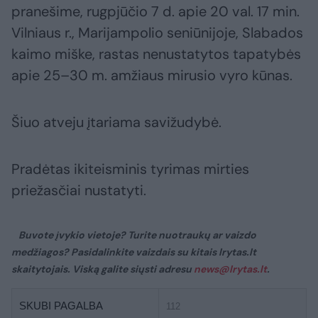
pranešime, rugpjūčio 7 d. apie 20 val. 17 min.
Vilniaus r., Marijampolio seniūnijoje, Slabados
kaimo miške, rastas nenustatytos tapatybės
apie 25–30 m. amžiaus mirusio vyro kūnas.
Šiuo atveju įtariama savižudybė.
Pradėtas ikiteisminis tyrimas mirties
priežasčiai nustatyti.
Buvote įvykio vietoje? Turite nuotraukų ar vaizdo
medžiagos? Pasidalinkite vaizdais su kitais lrytas.lt
skaitytojais. Viską galite siųsti adresu
news@lrytas.lt
.
SKUBI PAGALBA
112