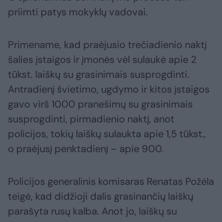
priimti patys mokyklų vadovai.
Primename, kad praėjusio trečiadienio naktį
šalies įstaigos ir įmonės vėl sulaukė apie 2
tūkst. laiškų su grasinimais susprogdinti.
Antradienį švietimo, ugdymo ir kitos įstaigos
gavo virš 1000 pranešimų su grasinimais
susprogdinti, pirmadienio naktį, anot
policijos, tokių laiškų sulaukta apie 1,5 tūkst.,
o praėjusį penktadienį – apie 900.
Policijos generalinis komisaras Renatas Požėla
teigė, kad didžioji dalis grasinančių laiškų
parašyta rusų kalba. Anot jo, laiškų su