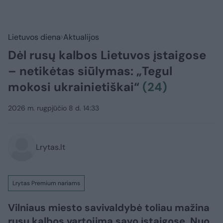
Lietuvos diena
Aktualijos
Dėl rusų kalbos Lietuvos įstaigose
– netikėtas siūlymas: „Tegul
mokosi ukrainietiškai“
(24)
2026 m. rugpjūčio 8 d. 14:33
Lrytas.lt
Lrytas Premium nariams
Vilniaus miesto savivaldybė toliau mažina
rusų kalbos vartojimą savo įstaigose. Nuo