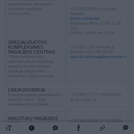
pagalbą teikia savanoriai ir
psichikos sveikatos
+370 800 66366 (visą parą
profesionalai
kasdien)
Rašyti svetainėje
(kiekvieną dieną 17.00–22.00
val.)
Laiškus atsako per 24 val.
SPECIALIZUOTOS
KOMPLEKSINĖS
I-V 8.00-17.00 internetu ir
PAGALBOS CENTRAS
telefonu +370 700 55516
Teikia konfidencialią,
specializuotospagalboscentras.lt
specializuotą kompleksinę
pagalbą smurtą artimoje
aplinkoje patyrusiems
asmenims visoje Lietuvoje.
LINIJA DOVERIJA
Emocinė parama paaugliams ir
+370 800 77277 I–VII (kasdien)
jaunimui rusų k., budi
16.00–19.00 val.
savanoriai konsultantai
ANKSTUKŲ PAGALBOS
+370 612 03 800 (I–VII 00:00–
LINIJA
24:00)
Nemokama psichologinė
neisnesiotukas.lt
pagalba