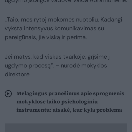
ugdymo įstaigos vadovė Vaida Abramonienė.
„Taip, mes rytoj mokomės nuotoliu. Kadangi
vyksta intensyvus komunikavimas su
pareigūnais, jie viską ir perima.
Jei matys, kad viskas tvarkoje, grįšime į
ugdymo procesą“, – nurodė mokyklos
direktorė.
Melagingus pranešimus apie sprogmenis
mokyklose laiko psichologiniu
instrumentu: atsakė, kur kyla problema