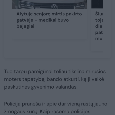
Alytuje senjorę mirtis pakirto
Šiurpūs 
gatvėje – medikai buvo
toje pači
bejėgiai
dieną ras
paties a
moterys
Tuo tarpu pareigūnai toliau tikslina mirusios
moters tapatybę, bando atkurti, ką ji veikė
paskutines gyvenimo valandas.
Policija praneša ir apie dar vieną rastą jauno
žmogaus kūną. Kaip rašoma policijos