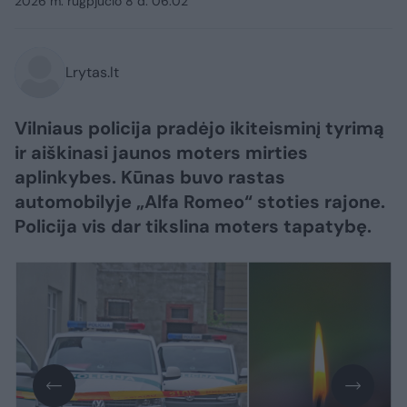
2026 m. rugpjūčio 8 d. 06:02
Lrytas.lt
Vilniaus policija pradėjo ikiteisminį tyrimą
ir aiškinasi jaunos moters mirties
aplinkybes. Kūnas buvo rastas
automobilyje „Alfa Romeo“ stoties rajone.
Policija vis dar tikslina moters tapatybę.