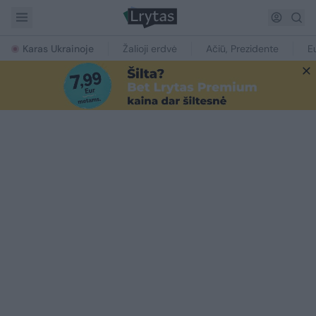
Karas Ukrainoje
Žalioji erdvė
Ačiū, Prezidente
E