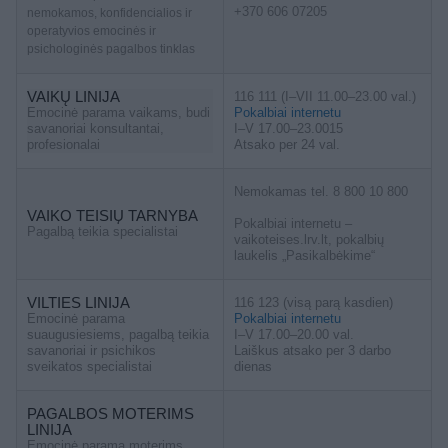
+370 606 07205
nemokamos, konfidencialios ir
operatyvios emocinės ir
psichologinės pagalbos tinklas
VAIKŲ LINIJA
116 111 (I–VII 11.00–23.00 val.)
Emocinė parama vaikams, budi
Pokalbiai internetu
savanoriai konsultantai,
I–V 17.00–23.0015
profesionalai
Atsako per 24 val.
Nemokamas tel. 8 800 10 800
VAIKO TEISIŲ TARNYBA
Pokalbiai internetu –
Pagalbą teikia specialistai
vaikoteises.lrv.lt, pokalbių
laukelis „Pasikalbėkime“
VILTIES LINIJA
116 123 (visą parą kasdien)
Emocinė parama
Pokalbiai internetu
suaugusiesiems, pagalbą teikia
I–V 17.00–20.00 val.
savanoriai ir psichikos
Laiškus atsako per 3 darbo
sveikatos specialistai
dienas
PAGALBOS MOTERIMS
LINIJA
Emocinė parama moterims,