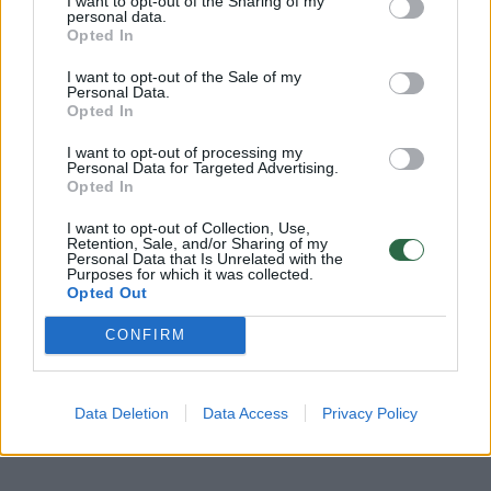
I want to opt-out of the Sharing of my
Prisijunkite prie registruotų vartotojų
personal data.
Opted In
bendruomenės ir bendraukite komentaruose!
I want to opt-out of the Sale of my
Personal Data.
Opted In
Rodyti komentarus
I want to opt-out of processing my
Personal Data for Targeted Advertising.
Prisijungti komentatoriams
Opted In
I want to opt-out of Collection, Use,
Retention, Sale, and/or Sharing of my
Personal Data that Is Unrelated with the
Purposes for which it was collected.
Opted Out
CONFIRM
Data Deletion
Data Access
Privacy Policy