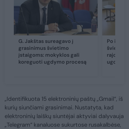
G. Jakštas sureagavo į
Po infor
grasinimus švietimo
švietimo 
įstaigoms: mokyklos gali
rajone į
koreguoti ugdymo procesą
ugdyma
„Identifikuota 15 elektroninių paštų „Gmail“, iš
kurių siunčiami grasinimai. Nustatyta, kad
elektroninių laiškų siuntėjai aktyviai dalyvauja
„Telegram“ kanaluose sukurtose rusakalbėse,