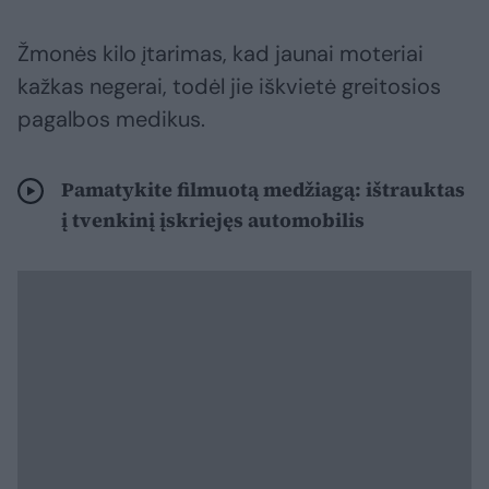
Žmonės kilo įtarimas, kad jaunai moteriai
kažkas negerai, todėl jie iškvietė greitosios
pagalbos medikus.
Pamatykite filmuotą medžiagą: ištrauktas
į tvenkinį įskriejęs automobilis