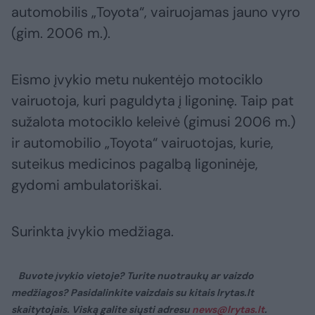
automobilis „Toyota“, vairuojamas jauno vyro
(gim. 2006 m.).
Eismo įvykio metu nukentėjo motociklo
vairuotoja, kuri paguldyta į ligoninę. Taip pat
sužalota motociklo keleivė (gimusi 2006 m.)
ir automobilio „Toyota“ vairuotojas, kurie,
suteikus medicinos pagalbą ligoninėje,
gydomi ambulatoriškai.
Surinkta įvykio medžiaga.
Buvote įvykio vietoje? Turite nuotraukų ar vaizdo
medžiagos? Pasidalinkite vaizdais su kitais lrytas.lt
skaitytojais. Viską galite siųsti adresu
news@lrytas.lt
.