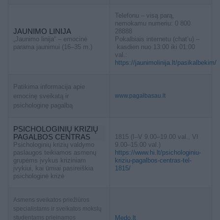
Telefonu – visą parą,
nemokamu numeriu: 0 800
JAUNIMO LINIJA
28888
„Jaunimo linija“ – emocinė
Pokalbiais internetu (chat’u) –
parama jaunimui (16–35 m.)
kasdien nuo 13:00 iki 01:00
val.:
https://jaunimolinija.lt/pasikalbekim/
Patikima informacija apie
emocinę sveikatą ir
www.pagalbasau.lt
psichologinę pagalbą
PSICHOLOGINIŲ KRIZIŲ
PAGALBOS CENTRAS
1815 (I–V 9.00–19.00 val., VI
Psichologinių krizių valdymo
9.00–15.00 val.)
paslaugos teikiamos asmenų
https://www.hi.lt/psichologiniu-
grupėms įvykus kriziniam
kriziu-pagalbos-centras-tel-
įvykiui, kai ūmiai pasireiškia
1815/
psichologinė krizė
Asmens sveikatos priežiūros
specialistams ir sveikatos mokslų
studentams prieinamos
Medo.lt