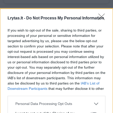
Lorem ipsum dolor sit amet consectetur
Lrytas.lt -
Do Not Process My Personal Information
adipisicing elit. Asperiores sapiente, odio
officiis sed tempore vitae veritatis
If you wish to opt-out of the sale, sharing to third parties, or
repellendus, ad saepe architecto
processing of your personal or sensitive information for
targeted advertising by us, please use the below opt-out
repudiandae corrupti sit non error illum
section to confirm your selection. Please note that after your
consequuntur adipisci dignissimos maxime.
opt-out request is processed you may continue seeing
interest-based ads based on personal information utilized by
us or personal information disclosed to third parties prior to
rusų kalba
Vilniaus miesto savivaldybė
Artūras Zuokas
your opt-out. You may separately opt-out of the further
disclosure of your personal information by third parties on the
Rodyti daugiau žymių
IAB’s list of downstream participants. This information may
also be disclosed by us to third parties on the
IAB’s List of
Downstream Participants
that may further disclose it to other
third parties.
Komentuoti po šiuo straipsniu
Personal Data Processing Opt Outs
Komentuoti gali tik Lrytas registruoti vartotojai.