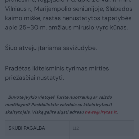
Vilniaus r., Marijampolio seniūnijoje, Slabados
kaimo miške, rastas nenustatytos tapatybės
apie 25–30 m. amžiaus mirusio vyro kūnas.
Šiuo atveju įtariama savižudybė.
Pradėtas ikiteisminis tyrimas mirties
priežasčiai nustatyti.
Buvote įvykio vietoje? Turite nuotraukų ar vaizdo
medžiagos? Pasidalinkite vaizdais su kitais lrytas.lt
skaitytojais. Viską galite siųsti adresu
news@lrytas.lt
.
SKUBI PAGALBA
112