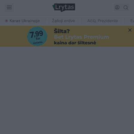
Karas Ukrainoje
Žalioji erdvė
Ačiū, Prezidente
E