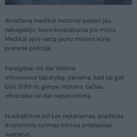
Atvažiavę medikai moteriai padėti jau
nebegalėjo, buvo konstatuota jos mirtis.
Medikai apie rastą jauno moters kūną
pranešė policijai.
Pareigūnai vis dar tikslina
mirusiosios tapatybę. Įtariama, kad tai gali
būti 1999 m. gimusi moteris, tačiau
oficicialiai tai dar nepatvirtinta.
Nusikaltimas kol kas neįtariamas, pradėtas
ikiteisminis tyrimas mirties priežasčiai
nustatyti.