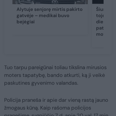
Alytuje senjorę mirtis pakirto
Šiurpūs 
gatvėje – medikai buvo
toje pači
bejėgiai
dieną ras
paties a
moterys
Tuo tarpu pareigūnai toliau tikslina mirusios
moters tapatybę, bando atkurti, ką ji veikė
paskutines gyvenimo valandas.
Policija praneša ir apie dar vieną rastą jauno
žmogaus kūną. Kaip rašoma policijos
pranešime, rugpjūčio 7 d. apie 20 val. 17 min.