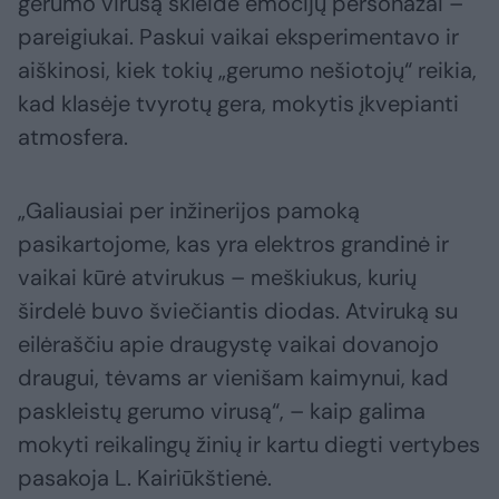
gerumo virusą skleidė emocijų personažai –
pareigiukai. Paskui vaikai eksperimentavo ir
aiškinosi, kiek tokių „gerumo nešiotojų“ reikia,
kad klasėje tvyrotų gera, mokytis įkvepianti
atmosfera.
„Galiausiai per inžinerijos pamoką
pasikartojome, kas yra elektros grandinė ir
vaikai kūrė atvirukus – meškiukus, kurių
širdelė buvo šviečiantis diodas. Atviruką su
eilėraščiu apie draugystę vaikai dovanojo
draugui, tėvams ar vienišam kaimynui, kad
paskleistų gerumo virusą“, – kaip galima
mokyti reikalingų žinių ir kartu diegti vertybes
pasakoja L. Kairiūkštienė.