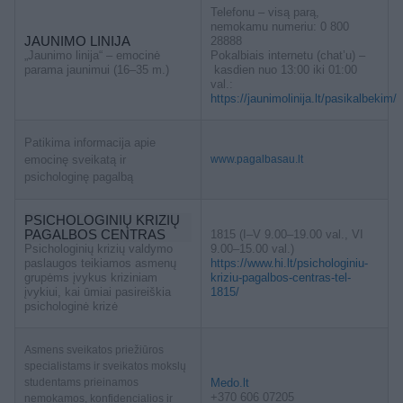
Telefonu – visą parą,
nemokamu numeriu: 0 800
JAUNIMO LINIJA
28888
„Jaunimo linija“ – emocinė
Pokalbiais internetu (chat’u) –
parama jaunimui (16–35 m.)
kasdien nuo 13:00 iki 01:00
val.:
https://jaunimolinija.lt/pasikalbekim/
Patikima informacija apie
emocinę sveikatą ir
www.pagalbasau.lt
psichologinę pagalbą
PSICHOLOGINIŲ KRIZIŲ
PAGALBOS CENTRAS
1815 (I–V 9.00–19.00 val., VI
Psichologinių krizių valdymo
9.00–15.00 val.)
paslaugos teikiamos asmenų
https://www.hi.lt/psichologiniu-
grupėms įvykus kriziniam
kriziu-pagalbos-centras-tel-
įvykiui, kai ūmiai pasireiškia
1815/
psichologinė krizė
Asmens sveikatos priežiūros
specialistams ir sveikatos mokslų
studentams prieinamos
Medo.lt
+370 606 07205
nemokamos, konfidencialios ir