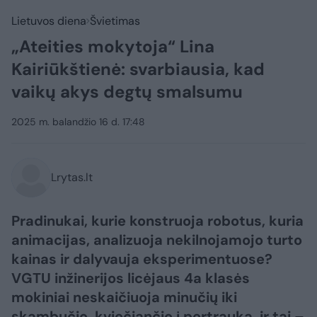
Lietuvos diena
Švietimas
„Ateities mokytoja“ Lina
Kairiūkštienė: svarbiausia, kad
vaikų akys degtų smalsumu
2025 m. balandžio 16 d. 17:48
Lrytas.lt
Pradinukai, kurie konstruoja robotus, kuria
animacijas, analizuoja nekilnojamojo turto
kainas ir dalyvauja eksperimentuose?
VGTU inžinerijos licėjaus 4a klasės
mokiniai neskaičiuoja minučių iki
skambučio, kviečiančio į pertrauką, ir tai –