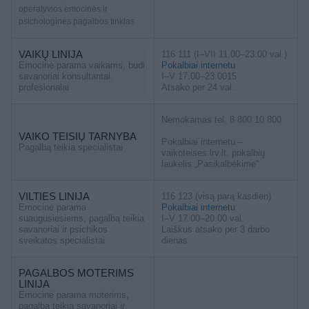
operatyvios emocinės ir
psichologinės pagalbos tinklas
VAIKŲ LINIJA
116 111 (I–VII 11.00–23.00 val.)
Emocinė parama vaikams, budi
Pokalbiai internetu
savanoriai konsultantai,
I–V 17.00–23.0015
profesionalai
Atsako per 24 val.
Nemokamas tel. 8 800 10 800
VAIKO TEISIŲ TARNYBA
Pokalbiai internetu –
Pagalbą teikia specialistai
vaikoteises.lrv.lt, pokalbių
laukelis „Pasikalbėkime“
VILTIES LINIJA
116 123 (visą parą kasdien)
Emocinė parama
Pokalbiai internetu
suaugusiesiems, pagalbą teikia
I–V 17.00–20.00 val.
savanoriai ir psichikos
Laiškus atsako per 3 darbo
sveikatos specialistai
dienas
PAGALBOS MOTERIMS
LINIJA
Emocinė parama moterims,
pagalbą teikia savanoriai ir