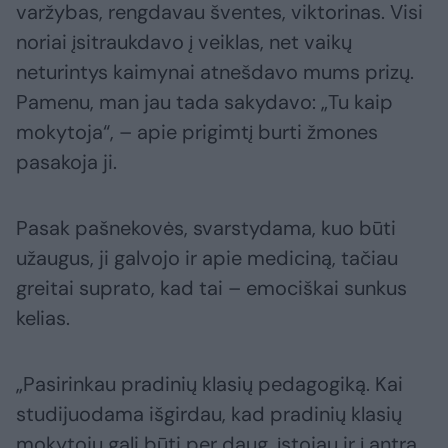
varžybas, rengdavau šventes, viktorinas. Visi
noriai įsitraukdavo į veiklas, net vaikų
neturintys kaimynai atnešdavo mums prizų.
Pamenu, man jau tada sakydavo: „Tu kaip
mokytoja“, – apie prigimtį burti žmones
pasakoja ji.
Pasak pašnekovės, svarstydama, kuo būti
užaugus, ji galvojo ir apie mediciną, tačiau
greitai suprato, kad tai – emociškai sunkus
kelias.
„Pasirinkau pradinių klasių pedagogiką. Kai
studijuodama išgirdau, kad pradinių klasių
mokytojų gali būti per daug, įstojau ir į antrą