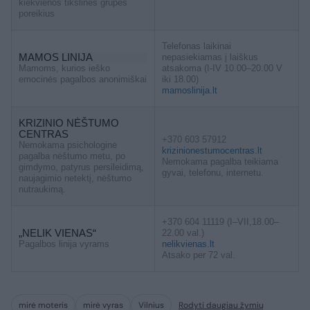
kiekvienos tikslinės grupės
poreikius
Telefonas laikinai
MAMOS LINIJA
nepasiekiamas į laiškus
Mamoms, kurios ieško
atsakoma (I-IV 10.00–20.00 V
emocinės pagalbos anonimiškai
iki 18.00)
mamoslinija.lt
KRIZINIO NĖŠTUMO
CENTRAS
+370 603 57912
Nemokama psichologinė
krizinionestumocentras.lt
pagalba nėštumo metu, po
Nemokama pagalba teikiama
gimdymo, patyrus persileidimą,
gyvai, telefonu, internetu.
naujagimio netektį, nėštumo
nutraukimą.
+370 604 11119 (I–VII,18.00–
„NELIK VIENAS“
22.00 val.)
Pagalbos linija vyrams
nelikvienas.lt
Atsako per 72 val.
mirė moteris
mirė vyras
Vilnius
Rodyti daugiau žymių