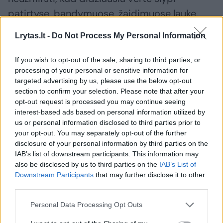
patirtyse, bandymuose, žaidimuose lauke.
Vaikams svarbu matyti, liesti,
Lrytas.lt -
Do Not Process My Personal Information
eksperimentuoti, o ne tik žiūrėti į ekraną“, –
pabrėžia pedagogė.
If you wish to opt-out of the sale, sharing to third parties, or
processing of your personal or sensitive information for
targeted advertising by us, please use the below opt-out
L. Kairiūkštienė sako, kad jai svarbiausia –
section to confirm your selection. Please note that after your
opt-out request is processed you may continue seeing
matyti smalsumu degančias vaikų akis:
interest-based ads based on personal information utilized by
us or personal information disclosed to third parties prior to
your opt-out. You may separately opt-out of the further
„Kai matau, kad mokinys domisi, jam įdomu,
disclosure of your personal information by third parties on the
– žinau, kad judame į priekį. Vaikus įkvepia
IAB’s list of downstream participants. This information may
also be disclosed by us to third parties on the
IAB’s List of
galimybė kurti, pasidalinti, būti išgirstiems.
Downstream Participants
that may further disclose it to other
Jie mokosi ne dėl pažymio, bet todėl, kad
third parties.
įdomu. O tai – didžiausias atlygis mokytojui“.
Personal Data Processing Opt Outs