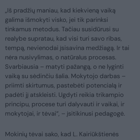
„Iš pradžių maniau, kad kiekvieną vaiką
galima išmokyti visko, jei tik parinksi
tinkamus metodus. Tačiau susidūrusi su
realybe supratau, kad visi turi savo ribas,
tempą, nevienodai įsisavina medžiagą. Ir tai
nėra nusivylimas, o natūralus procesas.
Svarbiausia – matyti pažangą, o ne lyginti
vaiką su sėdinčiu šalia. Mokytojo darbas –
priimti skirtumus, pastebėti potencialą ir
padėti jį atskleisti. Ugdyti reikia trikampio
principu, procese turi dalyvauti ir vaikai, ir
mokytojai, ir tėvai“, – įsitikinusi pedagogė.
Mokinių tėvai sako, kad L. Kairiūkštienės