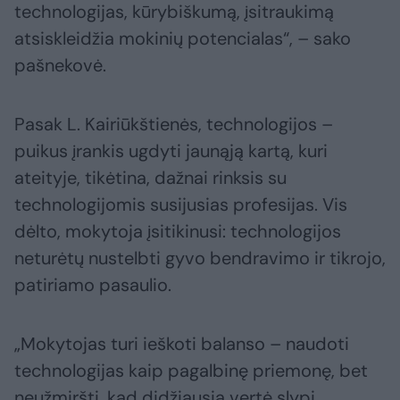
technologijas, kūrybiškumą, įsitraukimą
atsiskleidžia mokinių potencialas“, – sako
pašnekovė.
Pasak L. Kairiūkštienės, technologijos –
puikus įrankis ugdyti jaunąją kartą, kuri
ateityje, tikėtina, dažnai rinksis su
technologijomis susijusias profesijas. Vis
dėlto, mokytoja įsitikinusi: technologijos
neturėtų nustelbti gyvo bendravimo ir tikrojo,
patiriamo pasaulio.
„Mokytojas turi ieškoti balanso – naudoti
technologijas kaip pagalbinę priemonę, bet
neužmiršti, kad didžiausia vertė slypi