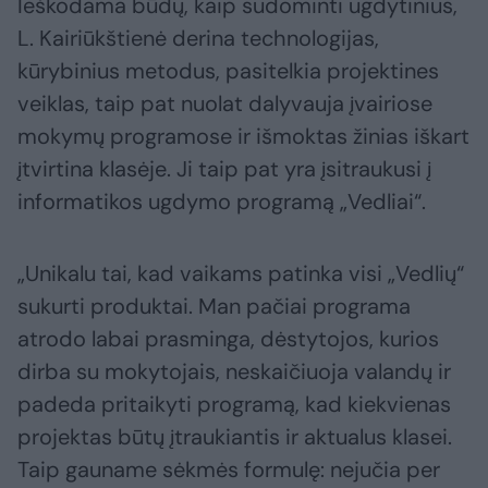
Ieškodama būdų, kaip sudominti ugdytinius,
L. Kairiūkštienė derina technologijas,
kūrybinius metodus, pasitelkia projektines
veiklas, taip pat nuolat dalyvauja įvairiose
mokymų programose ir išmoktas žinias iškart
įtvirtina klasėje. Ji taip pat yra įsitraukusi į
informatikos ugdymo programą „Vedliai“.
„Unikalu tai, kad vaikams patinka visi „Vedlių“
sukurti produktai. Man pačiai programa
atrodo labai prasminga, dėstytojos, kurios
dirba su mokytojais, neskaičiuoja valandų ir
padeda pritaikyti programą, kad kiekvienas
projektas būtų įtraukiantis ir aktualus klasei.
Taip gauname sėkmės formulę: nejučia per