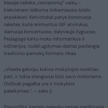
klasėje nelieka „nematomų“ vaikų –
kiekvienam ieškoma tinkamiausio būdo
atsiskleisti. Ketvirtokai patys konstruoja
raketas, kuria animuotus GIF atvirukus,
dainuoja koncertuose, dalyvauja žygiuose.
Pedagogė kartu moko informatikos ir
inžinerijos, todėl ugdymas dažnai peržengia
tradicinio pamokų formato ribas.
„Visada galvoju, kokios mokytojos norėčiau
pati, ir tokia stengiuosi būti savo mokiniams.
Didžiulė pagalba yra ir mokyklos
palaikymas.“, – sako ji.
Pavyzdžiui, kartais pamokų temas padiktuoja