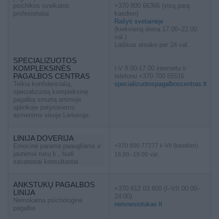
psichikos sveikatos
+370 800 66366 (visą parą
profesionalai
kasdien)
Rašyti svetainėje
(kiekvieną dieną 17.00–22.00
val.)
Laiškus atsako per 24 val.
SPECIALIZUOTOS
KOMPLEKSINĖS
I-V 8.00-17.00 internetu ir
PAGALBOS CENTRAS
telefonu +370 700 55516
Teikia konfidencialią,
specializuotospagalboscentras.lt
specializuotą kompleksinę
pagalbą smurtą artimoje
aplinkoje patyrusiems
asmenims visoje Lietuvoje.
LINIJA DOVERIJA
Emocinė parama paaugliams ir
+370 800 77277 I–VII (kasdien)
jaunimui rusų k., budi
16.00–19.00 val.
savanoriai konsultantai
ANKSTUKŲ PAGALBOS
+370 612 03 800 (I–VII 00:00–
LINIJA
24:00)
Nemokama psichologinė
neisnesiotukas.lt
pagalba