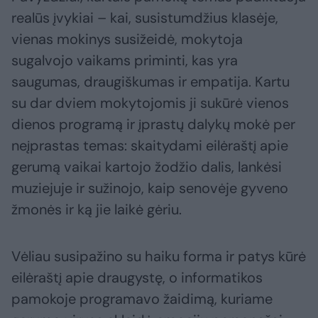
realūs įvykiai – kai, susistumdžius klasėje,
vienas mokinys susižeidė, mokytoja
sugalvojo vaikams priminti, kas yra
saugumas, draugiškumas ir empatija. Kartu
su dar dviem mokytojomis ji sukūrė vienos
dienos programą ir įprastų dalykų mokė per
neįprastas temas: skaitydami eilėraštį apie
gerumą vaikai kartojo žodžio dalis, lankėsi
muziejuje ir sužinojo, kaip senovėje gyveno
žmonės ir ką jie laikė gėriu.
Vėliau susipažino su haiku forma ir patys kūrė
eilėraštį apie draugystę, o informatikos
pamokoje programavo žaidimą, kuriame