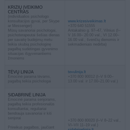
KRIZIŲ ĮVEIKIMO
CENTRAS
(individualios psichologo
konsultacijos gyvai, per Skype
www.krizesiveikimas.lt
ar Messenger)
+370 640 51555
Mūsų savanoriai psichologai,
Antakalnio g. 97–47, Vilnius (I–
psichoterapeutai šešias dienas
V 16.00– 20.00 val., VI 12.00–
per savaitę budėjimų metu
16.00 val., švenčių dienomis ir
teikia skubią psichologinę
sekmadieniais nedirba)
pagalbą sudėtingas gyvenimo
situacijas išgyvenantiems
žmonėms
TĖVŲ LINIJA
tevulinija.lt
Emocinė parama tėvams,
+370 800 90012 (I–V 9.00–
pagalbą teikia psichologai
13.00 val. ir 17.00–21.00 val.)
SIDABRINĖ LINIJA
Emocinė parama senjorams,
pagalbą teikia profesionalūs
konsultantai, reguliariai
bendrauja savanoriai ir kiti
senjorai
+370 800 80020 (I–V 8–22 val.,
VI–VII 11–19 val.)
Prireikus pagalbos, jaučiant
sidabrinelinija.lt