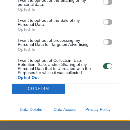
I want to opt-out of the Sharing of my
personal data.
Lietuvos mokytojas
Mokytojas lyderis
Opted In
informacinės technologijos
Rodyti daugiau žymių
I want to opt-out of the Sale of my
Personal Data.
Opted In
I want to opt-out of processing my
Komentuoti po šiuo straipsniu
Personal Data for Targeted Advertising.
Opted In
Komentuoti gali tik Lrytas registruoti vartotojai.
I want to opt-out of Collection, Use,
Retention, Sale, and/or Sharing of my
Prisijunkite prie registruotų vartotojų
Personal Data that Is Unrelated with the
Purposes for which it was collected.
bendruomenės ir bendraukite komentaruose!
Opted Out
CONFIRM
Rodyti komentarus
Prisijungti komentatoriams
Data Deletion
Data Access
Privacy Policy