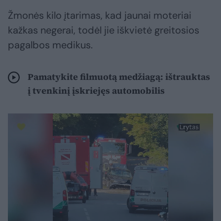
Žmonės kilo įtarimas, kad jaunai moteriai
kažkas negerai, todėl jie iškvietė greitosios
pagalbos medikus.
Pamatykite filmuotą medžiagą: ištrauktas
į tvenkinį įskriejęs automobilis