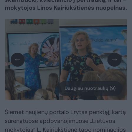
mokytojos Linos Kairiūkštienės nuopelnas.
Daugiau nuotraukų (9)
Šiemet naujienų portalo Lrytas penktąjį kartą
surengtuose apdovanojimuose „Lietuvos
mokytojas“ L. Kairiūkštienė tapo nominacijos