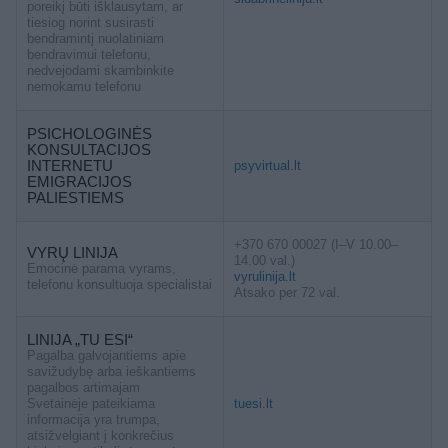
poreikį būti išklausytam, ar
tiesiog norint susirasti
bendramintį nuolatiniam
bendravimui telefonu,
nedvejodami skambinkite
nemokamu telefonu
PSICHOLOGINĖS
KONSULTACIJOS
INTERNETU
psyvirtual.lt
EMIGRACIJOS
PALIESTIEMS
+370 670 00027 (I–V 10.00–
VYRŲ LINIJA
14.00 val.)
Emocinė parama vyrams,
vyrulinija.lt
telefonu konsultuoja specialistai
Atsako per 72 val.
LINIJA „TU ESI“
Pagalba galvojantiems apie
savižudybę arba ieškantiems
pagalbos artimajam
Svetainėje pateikiama
tuesi.lt
informacija yra trumpa,
atsižvelgiant į konkrečius