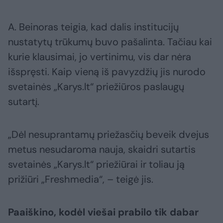
A. Beinoras teigia, kad dalis institucijų
nustatytų trūkumų buvo pašalinta. Tačiau kai
kurie klausimai, jo vertinimu, vis dar nėra
išspręsti. Kaip vieną iš pavyzdžių jis nurodo
svetainės „Karys.lt“ priežiūros paslaugų
sutartį.
„Dėl nesuprantamų priežasčių beveik dvejus
metus nesudaroma nauja, skaidri sutartis
svetainės „Karys.lt“ priežiūrai ir toliau ją
prižiūri „Freshmedia“, – teigė jis.
Paaiškino, kodėl viešai prabilo tik dabar