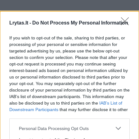
Komentuoti po šiuo straipsniu
Lrytas.lt -
Do Not Process My Personal Information
Komentuoti gali tik Lrytas registruoti vartotojai.
If you wish to opt-out of the sale, sharing to third parties, or
Prisijunkite prie registruotų vartotojų
processing of your personal or sensitive information for
bendruomenės ir bendraukite komentaruose!
targeted advertising by us, please use the below opt-out
section to confirm your selection. Please note that after your
opt-out request is processed you may continue seeing
Rodyti komentarus
interest-based ads based on personal information utilized by
us or personal information disclosed to third parties prior to
your opt-out. You may separately opt-out of the further
Prisijungti komentatoriams
disclosure of your personal information by third parties on the
IAB’s list of downstream participants. This information may
also be disclosed by us to third parties on the
IAB’s List of
Downstream Participants
that may further disclose it to other
third parties.
Personal Data Processing Opt Outs