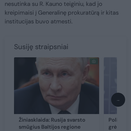
nesutinka su R. Kauno teiginiu, kad jo
kreipimaisi į Generalinę prokuratūrą ir kitas
institucijas buvo atmesti.
Susiję straipsniai
→
Žiniasklaida: Rusija svarsto
Politikai
smūgius Baltijos regione
grėsmę Li