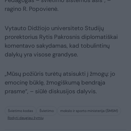
Pedagogas – švietimo sistemos ašis“, –
ragino R. Popovienė.
Vytauto Didžiojo universiteto Studijų
prorektorius Rytis Pakrosnis diplomatiškai
komentavo sakydamas, kad tobulintinų
dalykų yra visose grandyse.
„Mūsų požiūris turėtų atsisukti į žmogų: jo
emocinę būklę, žmogiškumą bendrąja
prasme“, – siūlė diskusijos dalyvis.
Švietimo kodas
Švietimo
mokslo ir sporto ministerija (ŠMSM)
Rodyti daugiau žymių