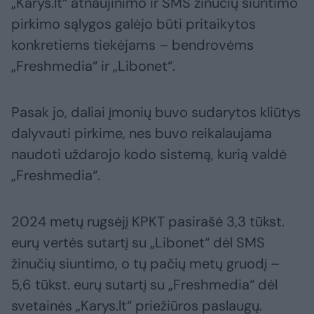
„Karys.lt“ atnaujinimo ir SMS žinučių siuntimo
pirkimo sąlygos galėjo būti pritaikytos
konkretiems tiekėjams – bendrovėms
„Freshmedia“ ir „Libonet“.
Pasak jo, daliai įmonių buvo sudarytos kliūtys
dalyvauti pirkime, nes buvo reikalaujama
naudoti uždarojo kodo sistemą, kurią valdė
„Freshmedia“.
2024 metų rugsėjį KPKT pasirašė 3,3 tūkst.
eurų vertės sutartį su „Libonet“ dėl SMS
žinučių siuntimo, o tų pačių metų gruodį –
5,6 tūkst. eurų sutartį su „Freshmedia“ dėl
svetainės „Karys.lt“ priežiūros paslaugų.