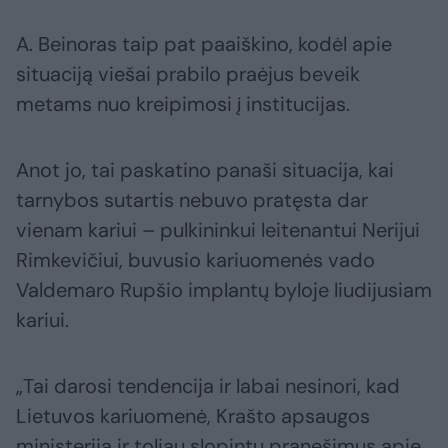
A. Beinoras taip pat paaiškino, kodėl apie
situaciją viešai prabilo praėjus beveik
metams nuo kreipimosi į institucijas.
Anot jo, tai paskatino panaši situacija, kai
tarnybos sutartis nebuvo pratęsta dar
vienam kariui – pulkininkui leitenantui Nerijui
Rimkevičiui, buvusio kariuomenės vado
Valdemaro Rupšio implantų byloje liudijusiam
kariui.
„Tai darosi tendencija ir labai nesinori, kad
Lietuvos kariuomenė, Krašto apsaugos
ministerija ir toliau slopintų pranešimus apie