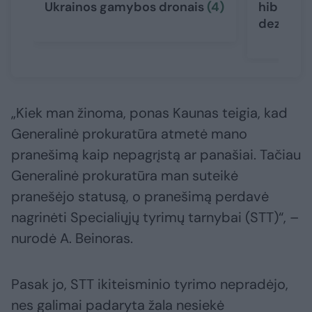
Ukrainos gamybos dronais
(4)
hibridinė
dezinfor
„Kiek man žinoma, ponas Kaunas teigia, kad
Generalinė prokuratūra atmetė mano
pranešimą kaip nepagrįstą ar panašiai. Tačiau
Generalinė prokuratūra man suteikė
pranešėjo statusą, o pranešimą perdavė
nagrinėti Specialiųjų tyrimų tarnybai (STT)“, –
nurodė A. Beinoras.
Pasak jo, STT ikiteisminio tyrimo nepradėjo,
nes galimai padaryta žala nesiekė