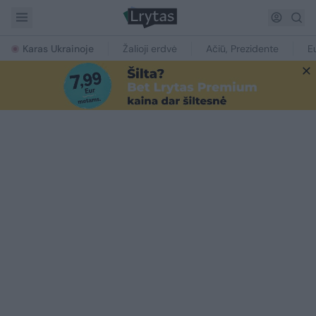
Karas Ukrainoje
Žalioji erdvė
Ačiū, Prezidente
E