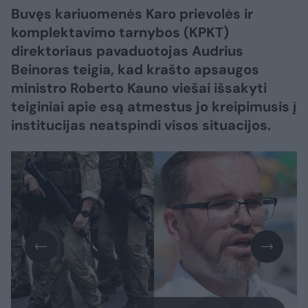
Buvęs kariuomenės Karo prievolės ir
komplektavimo tarnybos (KPKT)
direktoriaus pavaduotojas Audrius
Beinoras teigia, kad krašto apsaugos
ministro Roberto Kauno viešai išsakyti
teiginiai apie esą atmestus jo kreipimusis į
institucijas neatspindi visos situacijos.