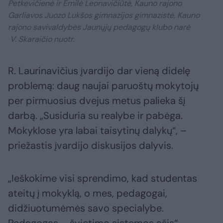
Petkevičienė ir Emilė Leonavičiūtė, Kauno rajono
Garliavos Juozo Lukšos gimnazijos gimnazistė, Kauno
rajono savivaldybės Jaunųjų pedagogų klubo narė
V. Skaraičio nuotr.
R. Laurinavičius įvardijo dar vieną didelę
problemą: daug naujai paruoštų mokytojų
per pirmuosius dvejus metus palieka šį
darbą. „Susiduria su realybe ir pabėga.
Mokyklose yra labai taisytinų dalykų“, –
priežastis įvardijo diskusijos dalyvis.
„Ieškokime visi sprendimo, kad studentas
ateitų į mokyklą, o mes, pedagogai,
didžiuotumėmės savo specialybe.