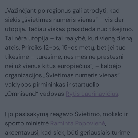
„Važinėjant po regionus gali atrodyti, kad
siekis „švietimas numeris vienas“ – vis dar
utopija. Tačiau viskas prasideda nuo tikėjimo.
Tai nėra utopija – tai realybė, kuri vieną dieną
ateis. Prireiks 12-os, 15-os metų, bet jei tuo
tikėsime – turėsime, nes mes ne prastesni
nei už vienus kitus europiečius“, – kalbėjo
organizacijos „Švietimas numeris vienas“
valdybos pirmininkas ir startuolio
„Omnisend“ vadovas
Rytis Laurinavičius
.
Į jo pasisakymą reagavo Švietimo, mokslo ir
sporto ministrė
Raminta Popovienė
,
akcentavusi, kad siekį būti geriausiais turime