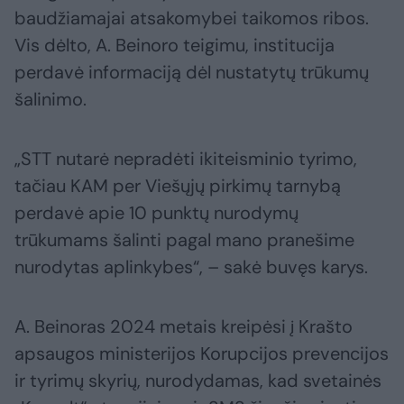
baudžiamajai atsakomybei taikomos ribos.
Vis dėlto, A. Beinoro teigimu, institucija
perdavė informaciją dėl nustatytų trūkumų
šalinimo.
„STT nutarė nepradėti ikiteisminio tyrimo,
tačiau KAM per Viešųjų pirkimų tarnybą
perdavė apie 10 punktų nurodymų
trūkumams šalinti pagal mano pranešime
nurodytas aplinkybes“, – sakė buvęs karys.
A. Beinoras 2024 metais kreipėsi į Krašto
apsaugos ministerijos Korupcijos prevencijos
ir tyrimų skyrių, nurodydamas, kad svetainės