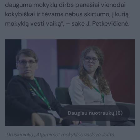
dauguma mokyklų dirbs panašiai vienodai
kokybiškai ir tėvams nebus skirtumo, į kurią
mokyklą vesti vaiką“, – sakė J. Petkevičienė.
Daugiau nuotraukų (6)
Druskininkų „Atgimimo“ mokyklos vadovė Jolita