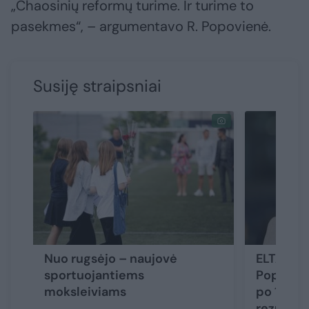
„Chaosinių reformų turime. Ir turime to
pasekmes“, – argumentavo R. Popovienė.
Susiję straipsniai
Nuo rugsėjo – naujovė
ELTA glau
sportuojantiems
Popovien
moksleiviams
po 10 ta
rezultat