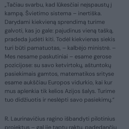
„Tačiau svarbu, kad lūkesčiai neįspaustų į
kampą. Švietimo sistema – inertiška.
Darydami kiekvieną sprendimą turime
galvoti, kas jo gale: pajudinus vieną tašką,
pradeda judėti kiti. Todėl kiekvienas siekis
turi būti pamatuotas, – kalbėjo ministrė. –
Mes nesame paskutiniai – esame gerose
pozicijose: su savo ketvirtokų, aštuntokų
pasiekimais gamtos, matematikos srityse
esame aukščiau Europos vidurkio, kai kur
mus aplenkia tik kelios Azijos šalys. Turime
tuo didžiuotis ir neslėpti savo pasiekimų.“
R. Laurinavičius ragino išbandyti pilotinius
projektus – gal jie taptų raktu, padedančiu