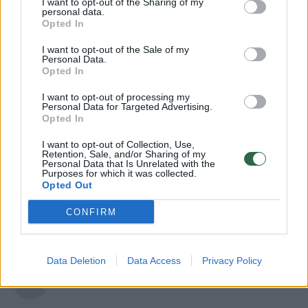
I want to opt-out of the Sharing of my
personal data.
Opted In
I want to opt-out of the Sale of my
Personal Data.
Opted In
I want to opt-out of processing my
Personal Data for Targeted Advertising.
Opted In
Lietuvos diena
Aktualijos
I want to opt-out of Collection, Use,
Karys prabilo apie galimus
Retention, Sale, and/or Sharing of my
Personal Data that Is Unrelated with the
pažeidimus pirkimuose: ministro
Purposes for which it was collected.
Opted Out
teiginiai neatspindi tikrovės
(8)
CONFIRM
2026 m. rugpjūčio 9 d. 05:07
Data Deletion
Data Access
Privacy Policy
Lrytas.lt