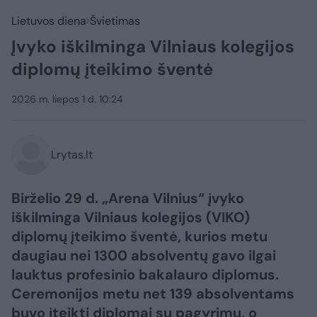
Lietuvos diena
Švietimas
Įvyko iškilminga Vilniaus kolegijos
diplomų įteikimo šventė
2026 m. liepos 1 d. 10:24
Lrytas.lt
Birželio 29 d. „Arena Vilnius“ įvyko
iškilminga Vilniaus kolegijos (VIKO)
diplomų įteikimo šventė, kurios metu
daugiau nei 1300 absolventų gavo ilgai
lauktus profesinio bakalauro diplomus.
Ceremonijos metu net 139 absolventams
buvo įteikti diplomai su pagyrimu, o