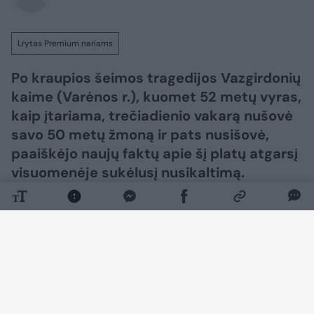
Lrytas Premium nariams
Po kraupios šeimos tragedijos Vazgirdonių
kaime (Varėnos r.), kuomet 52 metų vyras,
kaip įtariama, trečiadienio vakarą nušovė
savo 50 metų žmoną ir pats nusišovė,
paaiškėjo naujų faktų apie šį platų atgarsį
visuomenėje sukėlusį nusikaltimą.