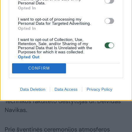
bendruomenės eisena. Ceremonijos
Personal Data.
Opted In
pradžioje choras „Vaidilutės“, vadovaujamas
Genovaitės Kumpienės, atliko Lietuvos
I want to opt-out of processing my
Personal Data for Targeted Advertising.
Respublikos ir Vilniaus kolegijos himnus.
Opted In
I want to opt-out of Collection, Use,
Retention, Sale, and/or Sharing of my
Susirinkusiuosius pasveikino Vilniaus
Personal Data that Is Unrelated with the
Purposes for which it was collected.
kolegijos direktorė dr. Žymantė Jankauskienė,
Opted Out
Studentų atstovybės prezidentas Vilius
CONFIRM
Maslianikas, o dėstytojų bendruomenės
vardu sveikinimo žodžius tarė Verslo
Data Deletion
Data Access
Privacy Policy
vadybos fakulteto dėstytoja Greta Gruodė ir
Technikos fakulteto dėstytojas dr. Deividas
Navikas.
Prie šventinės ceremonijos atmosferos