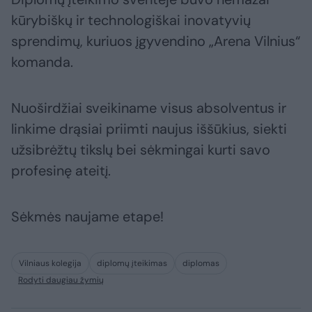
kūrybiškų ir technologiškai inovatyvių
sprendimų, kuriuos įgyvendino „Arena Vilnius“
komanda.
Nuoširdžiai sveikiname visus absolventus ir
linkime drąsiai priimti naujus iššūkius, siekti
užsibrėžtų tikslų bei sėkmingai kurti savo
profesinę ateitį.
Sėkmės naujame etape!
Vilniaus kolegija
diplomų įteikimas
diplomas
Rodyti daugiau žymių