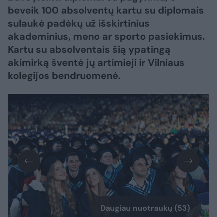
beveik 100 absolventų kartu su diplomais
sulaukė padėkų už išskirtinius
akademinius, meno ar sporto pasiekimus.
Kartu su absolventais šią ypatingą
akimirką šventė jų artimieji ir Vilniaus
kolegijos bendruomenė.
Daugiau nuotraukų (53)