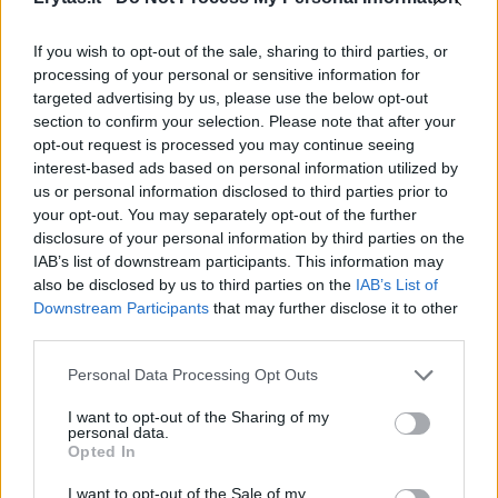
Vilniaus
kolegija
If you wish to opt-out of the sale, sharing to third parties, or
pristato
processing of your personal or sensitive information for
modernią
targeted advertising by us, please use the below opt-out
erdvę
section to confirm your selection. Please note that after your
profesionaliems
opt-out request is processed you may continue seeing
renginiams
interest-based ads based on personal information utilized by
us or personal information disclosed to third parties prior to
your opt-out. You may separately opt-out of the further
disclosure of your personal information by third parties on the
IAB’s list of downstream participants. This information may
also be disclosed by us to third parties on the
IAB’s List of
Vienu ryškių šių metų ceremonijų akcentų
Downstream Participants
that may further disclose it to other
tapo naujosios Vilniaus kolegijos mantijos,
third parties.
kuriomis absolventai pirmą kartą pasipuošė
Personal Data Processing Opt Outs
žiemos diplomų įteikimo ceremonijų metu.
I want to opt-out of the Sharing of my
personal data.
Opted In
Šventę pradėjo iškilminga absolventų ir
I want to opt-out of the Sale of my