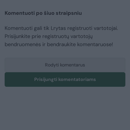
Komentuoti po šiuo straipsniu
Komentuoti gali tik Lrytas registruoti vartotojai.
Prisijunkite prie registruotų vartotojų
bendruomenės ir bendraukite komentaruose!
Rodyti komentarus
Prisijungti komentatoriams