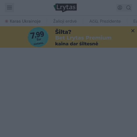
Karas Ukrainoje
Žalioji erdvė
Ačiū, Prezidente
E