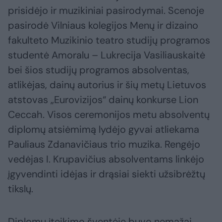
prisidėjo ir muzikiniai pasirodymai. Scenoje
pasirodė Vilniaus kolegijos Menų ir dizaino
fakulteto Muzikinio teatro studijų programos
studentė Amoralu – Lukrecija Vasiliauskaitė
bei šios studijų programos absolventas,
atlikėjas, dainų autorius ir šių metų Lietuvos
atstovas „Eurovizijos“ dainų konkurse Lion
Ceccah. Visos ceremonijos metu absolventų
diplomų atsiėmimą lydėjo gyvai atliekama
Pauliaus Zdanavičiaus trio muzika. Rengėjo
vedėjas I. Krupavičius absolventams linkėjo
įgyvendinti idėjas ir drąsiai siekti užsibrėžtų
tikslų.
Diplomų įteikimo šventėje buvo nemažai