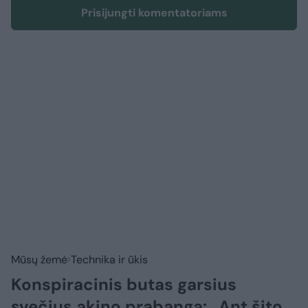
Prisijungti komentatoriams
Mūsų žemė
Technika ir ūkis
Konspiracinis butas garsius
svečius akino prabanga: „Ant šito