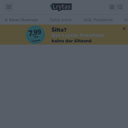
Karas Ukrainoje
Žalioji erdvė
Ačiū, Prezidente
E