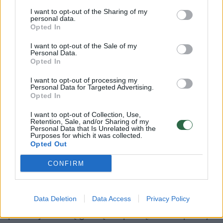
I want to opt-out of the Sharing of my
personal data.
Opted In
I want to opt-out of the Sale of my
Personal Data.
Opted In
I want to opt-out of processing my
Žemdirbių atstovai – apie
Ukraina f
Personal Data for Targeted Advertising.
naująjį ministrą: lūkesčiai
medaus 
Opted In
dideli, prireiks geros
I want to opt-out of Collection, Use,
komandos
Retention, Sale, and/or Sharing of my
Personal Data that Is Unrelated with the
Purposes for which it was collected.
Opted Out
CONFIRM
Rusija šiais žemės ūkio metais (jie
skaičiuojami nuo kalendorinių metų vidurio)
Data Deletion
Data Access
Privacy Policy
planuoja solidų grūdų eksportą, kurio apimtys