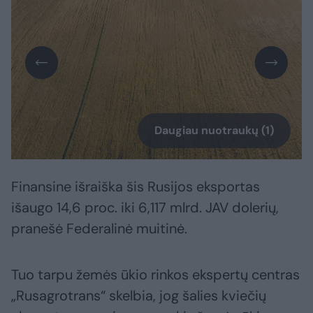
Daugiau nuotraukų (1)
Finansine išraiška šis Rusijos eksportas
išaugo 14,6 proc. iki 6,117 mlrd. JAV dolerių,
pranešė Federalinė muitinė.
Tuo tarpu žemės ūkio rinkos ekspertų centras
„Rusagrotrans“ skelbia, jog šalies kviečių