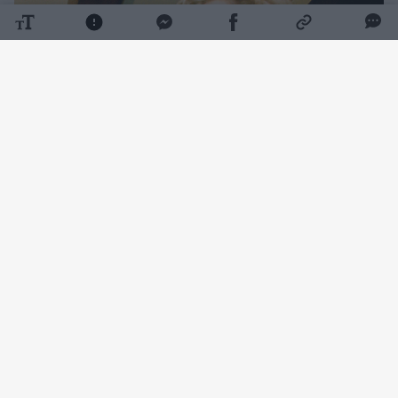
Daugiau nuotraukų (9)
Solidūs valstybės pareigūnai ir tuomet dar
visuomenei nežinoma stomatologė Renata
Smailytė čia gerdavo kavą su brendžiu. Ne
vien todėl, jog ši tuomet 39-erių moteris
buvo patraukli, o jos verdamos kavos
aromatas – kvapus.