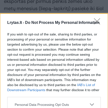
eksportas per pirmus penkis žemės ūkio
metų mėnesius (liepą-lapkritį) pasiekė iki šiol
neregėtas apimtis – 21,6 mln. tonų, o viso
grūdų eksportas siekė 25,8 mln. tonų.
Lrytas.lt -
Do Not Process My Personal Information
If you wish to opt-out of the sale, sharing to third parties, or
Rusijos žemės ūkio ministerijos išankstiniais
processing of your personal or sensitive information for
targeted advertising by us, please use the below opt-out
duomenimis, šiemet šalis prikūlė 131 mln. tonų
section to confirm your selection. Please note that after your
grūdų, derlius – 8 proc. solidesnis nei pernai.
opt-out request is processed you may continue seeing
Kviečiai įprastai sudaro apie du trečdalius
interest-based ads based on personal information utilized by
us or personal information disclosed to third parties prior to
Rusijos grūdų derliaus.
your opt-out. You may separately opt-out of the further
disclosure of your personal information by third parties on the
IAB’s list of downstream participants. This information may
also be disclosed by us to third parties on the
IAB’s List of
Susiję straipsniai
Downstream Participants
that may further disclose it to other
third parties.
Personal Data Processing Opt Outs