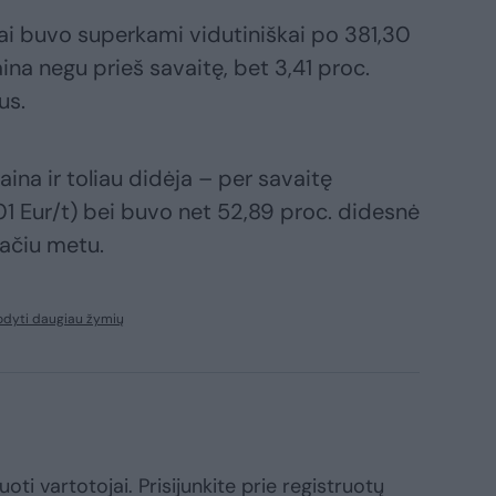
ai buvo superkami vidutiniškai po 381,30
na negu prieš savaitę, bet 3,41 proc.
us.
aina ir toliau didėja – per savaitę
01 Eur/t) bei buvo net 52,89 proc. didesnė
pačiu metu.
odyti daugiau žymių
oti vartotojai. Prisijunkite prie registruotų