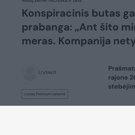
Mūsų žemė
Technika ir ūkis
Konspiracinis butas ga
prabanga: „Ant šito m
meras. Kompanija nety
Prašmatn
Lrytas.lt
rajone 2
stebėjim
Lrytas Premium nariams