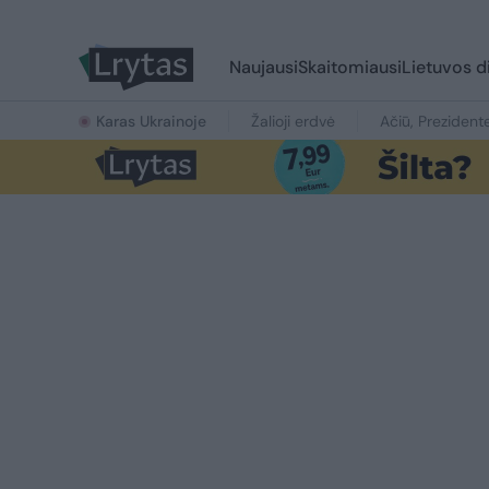
Naujausi
Skaitomiausi
Lietuvos d
Karas Ukrainoje
Žalioji erdvė
Ačiū, Prezident