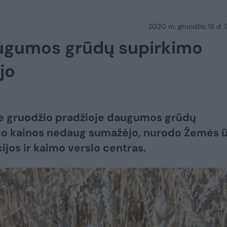
2020 m. gruodžio 19 d.
augumos grūdų supirkimo
jo
e gruodžio pradžioje daugumos grūdų
mo kainos nedaug sumažėjo, nurodo Žemės ū
ijos ir kaimo verslo centras.