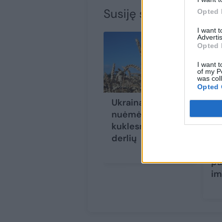
Susiję straipsniai
Opted 
I want 
Advertis
Opted 
I want t
of my P
was col
Opted 
Ukraina šiemet
Pr
nuėmė 13 proc.
še
kuklesnį grūdų
ko
derlių
da
re
pa
im