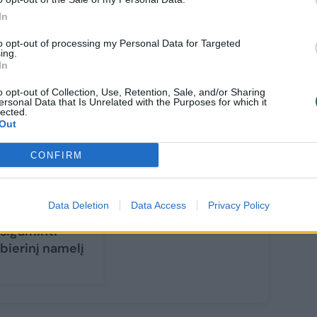
In
to opt-out of processing my Personal Data for Targeted
ing.
In
o opt-out of Collection, Use, Retention, Sale, and/or Sharing
ersonal Data that Is Unrelated with the Purposes for which it
lected.
Out
amoga visai
CONFIRM
imai:
nditeris
lijasi dviem
Data Deletion
Data Access
Privacy Policy
ceptais, kaip
sigaminti
bierinį namelį