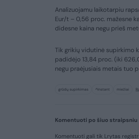
Analizuojamu laikotarpiu raps
Eur/t – 0,56 proc. mažesne kai
didesne kaina negu prieš met
Tik grikių vidutinė supirkimo k
padidėjo 13,84 proc. (iki 626,
negu praėjusiais metais tuo 
grūdų supirkimas
^Instant
miežiai
R
Komentuoti po šiuo straipsniu
Komentuoti gali tik Lrytas registru