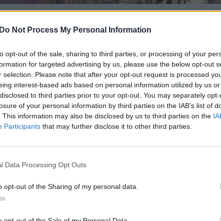
nka“, Lietuvos grūdų supirkimo įmonėse 49
Do Not Process My Personal Information
i vidutiniškai po 185,38 Eur/t – 1,16
š savaitę, bet 7,46 proc. didesnė negu
to opt-out of the sale, sharing to third parties, or processing of your per
formation for targeted advertising by us, please use the below opt-out s
r selection. Please note that after your opt-out request is processed y
eing interest-based ads based on personal information utilized by us or
disclosed to third parties prior to your opt-out. You may separately opt-
irkimo kaina per savaitę sumažėjo labai
losure of your personal information by third parties on the IAB’s list of
39 Eur/t), bet buvo 4,08 proc. didesnė
. This information may also be disclosed by us to third parties on the
IA
Participants
that may further disclose it to other third parties.
ikotarpiu.
dutiniškai po 146,22 Eur/t – 3,59 proc.
l Data Processing Opt Outs
ieš savaitę buvusia kaina, bet 7,31 proc.
o opt-out of the Sharing of my personal data.
s atitinkamu laikotarpiu.
In
o opt-out of the Sale of my Personal Data.