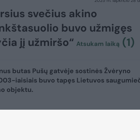
2025 m. lapkričio 28 d.
rsius svečius akino
inkštasuolio buvo užmigęs
čia jį užmiršo“
(1)
Atsukam laiką
us butas Pušų gatvėje sostinės Žvėryno
003-iaisiais buvo tapęs Lietuvos saugumie
o objektu.