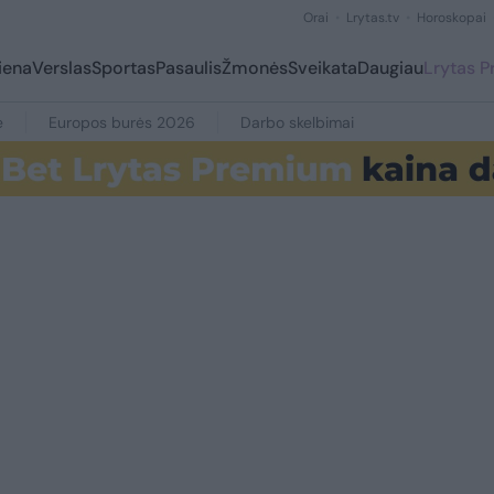
Orai
Lrytas.tv
Horoskopai
iena
Verslas
Sportas
Pasaulis
Žmonės
Sveikata
Daugiau
Lrytas 
e
Europos burės 2026
Darbo skelbimai