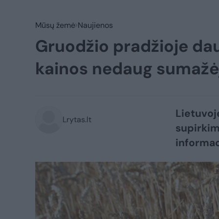
Mūsų žemė
Naujienos
Gruodžio pradžioje d
kainos nedaug sumažė
Lietuvoj
Lrytas.lt
supirki
informac