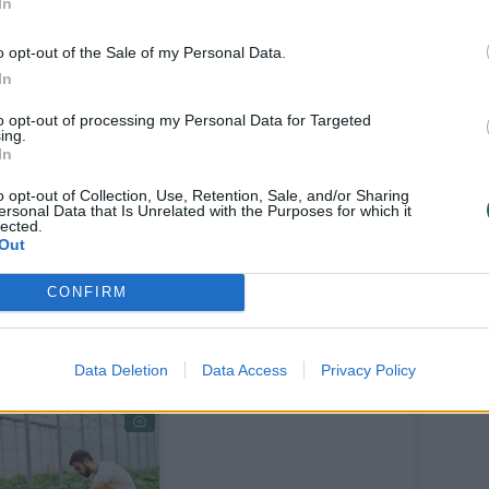
In
o opt-out of the Sale of my Personal Data.
In
želdinių rūšinės sudėties. Įveisimo
to opt-out of processing my Personal Data for Targeted
ing.
 3 651 Eur už 1 ha. 12 metų mokamos
In
, apsaugos ir ugdymo išmokos dydis
o opt-out of Collection, Use, Retention, Sale, and/or Sharing
ž 1 ha“, – aiškino Žemės ūkio ministerijos
ersonal Data that Is Unrelated with the Purposes for which it
lected.
us vyriausioji specialistė Rūta
Out
CONFIRM
Data Deletion
Data Access
Privacy Policy