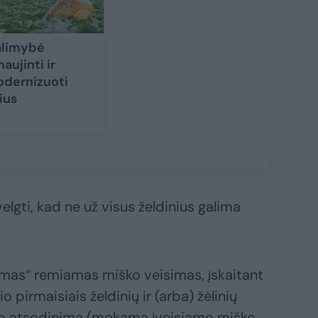
limybė
naujinti ir
dernizuoti
ius
elgti, kad ne už visus želdinius galima
isimas“ remiamas miško veisimas, įskaitant
o pirmaisiais želdinių ir (arba) žėlinių
o atsodinimą (mokama įveisiamo miško