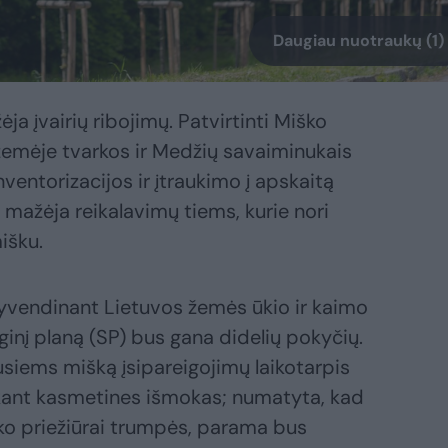
Daugiau nuotraukų (1)
ja įvairių ribojimų. Patvirtinti Miško
žemėje tvarkos ir Medžių savaiminukais
entorizacijos ir įtraukimo į apskaitą
 mažėja reikalavimų tiems, kurie nori
išku.
gyvendinant Lietuvos žemės ūkio ir kaimo
nį planą (SP) bus gana didelių pokyčių.
siems mišką įsipareigojimų laikotarpis
okant kasmetines išmokas; numatyta, kad
ško priežiūrai trumpės, parama bus