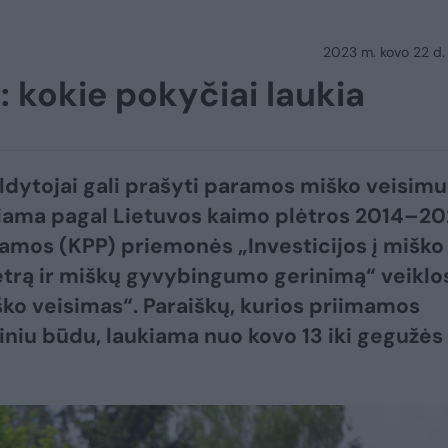
2023 m. kovo 22 d.
 kokie pokyčiai laukia
ldytojai gali prašyti paramos miško veisimui
kiama pagal Lietuvos kaimo plėtros 2014–2
amos (KPP) priemonės „Investicijos į miško
ėtrą ir miškų gyvybingumo gerinimą“ veiklo
iško veisimas“. Paraiškų, kurios priimamos
iniu būdu, laukiama nuo kovo 13 iki gegužės 