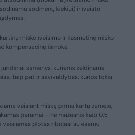
sodinamų sodmenų kiekiui) ir įveisto
 ugdymas.
artinę miško įveisimo ir kasmetinę miško
ymo kompensacinę išmoką.
ir juridiniai asmenys, kuriems želdinama
se, taip pat ir savivaldybės, kurios tokią
kiama veisiant mišką pirmą kartą žemėje,
 Tinkamas paramai – ne mažesnis kaip 0,5
ai veisiamas plotas ribojasi su esamu