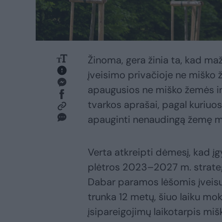
Žinoma, gera žinia ta, kad mažė
įveisimo privačioje ne miško 
apaugusios ne miško žemės inv
tvarkos aprašai, pagal kuriuos
apauginti nenaudingą žemę m
Verta atkreipti dėmesį, kad į
plėtros 2023–2027 m. strategi
Dabar paramos lėšomis įveisu
trunka 12 metų, šiuo laiku m
įsipareigojimų laikotarpis mi