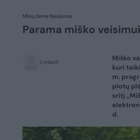
Mūsų žemė
Naujienos
Parama miško veisimui:
Miško va
Lrytas.lt
kuri tei
m. progr
plotų pl
sritį „M
elektron
d.