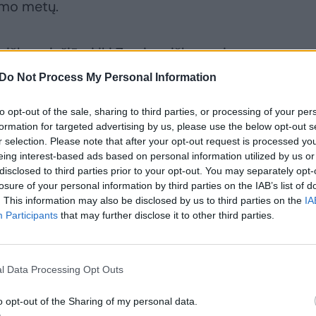
imo metų.
iško priežiūrai iki 7-erių miško augimo
s, atkūrę stichinės nelaimės pažeistą
Do Not Process My Personal Information
 tokios galimybės nebuvo.
to opt-out of the sale, sharing to third parties, or processing of your per
formation for targeted advertising by us, please use the below opt-out s
aikotarpiu galios reikalavimas, kad
r selection. Please note that after your opt-out request is processed y
eing interest-based ads based on personal information utilized by us or
i būti ne mažiau kaip 20 proc. lapuočių
disclosed to third parties prior to your opt-out. You may separately opt-
rpiu buvo 10 proc. Šiam paraiškų teikimo
losure of your personal information by third parties on the IAB’s list of
. This information may also be disclosed by us to third parties on the
IA
paramos lėšų. Iš viso KPP miško veisimui
Participants
that may further disclose it to other third parties.
Eur. Nacionalinės mokėjimo agentūros
mos suma – 43,2 mln. Eur, jau išmokėta –
m. laikotarpiu paramos lėšomis jau
l Data Processing Opt Outs
 plotas.
o opt-out of the Sharing of my personal data.