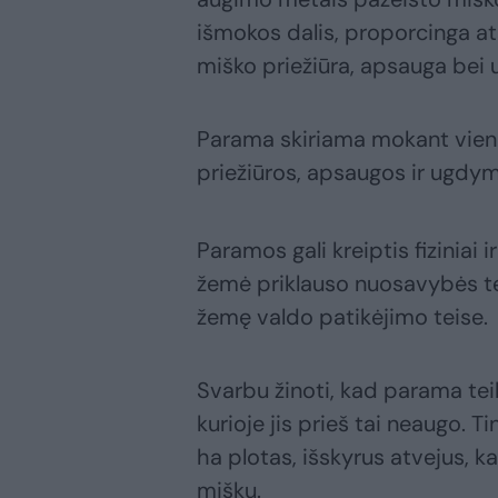
išmokos dalis, proporcinga at
miško priežiūra, apsauga bei
Parama skiriama mokant vienk
priežiūros, apsaugos ir ugd
Paramos gali kreiptis fiziniai 
žemė priklauso nuosavybės tei
žemę valdo patikėjimo teise.
Svarbu žinoti, kad parama tei
kurioje jis prieš tai neaugo.
ha plotas, išskyrus atvejus, k
mišku.