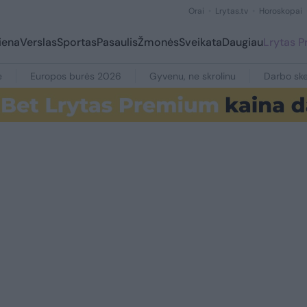
Orai
Lrytas.tv
Horoskopai
iena
Verslas
Sportas
Pasaulis
Žmonės
Sveikata
Daugiau
Lrytas 
e
Europos burės 2026
Gyvenu, ne skrolinu
Darbo ske