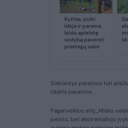
Ryžtas, puiki
Ga
idėja ir parama
at
leido apleistą
mo
sodybą paversti
ūk
pramogų oaze
Siekiantys paramos turi atsižv
tikėtis paramos.
Pagal veiklos sritį „Miško ve
įveisto, bet ekstremaliojo įvyki
augimo metais pažeisto mišk