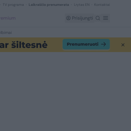
TV programa
Laikraščio prenumerata
Lrytas EN
Kontaktai
Premium
Prisijungti
lbimai