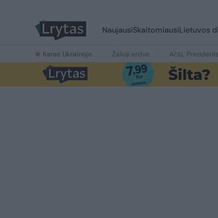
Naujausi
Skaitomiausi
Lietuvos d
Karas Ukrainoje
Žalioji erdvė
Ačiū, Prezident