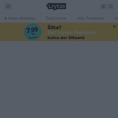
Karas Ukrainoje
Žalioji erdvė
Ačiū, Prezidente
E