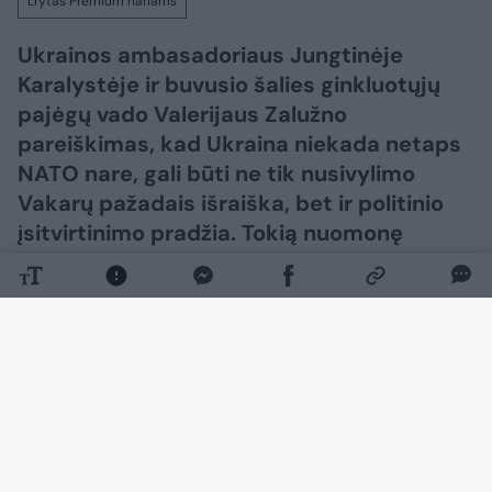
Lrytas Premium nariams
Ukrainos ambasadoriaus Jungtinėje
Karalystėje ir buvusio šalies ginkluotųjų
pajėgų vado Valerijaus Zalužno
pareiškimas, kad Ukraina niekada netaps
NATO nare, gali būti ne tik nusivylimo
Vakarų pažadais išraiška, bet ir politinio
įsitvirtinimo pradžia. Tokią nuomonę
„Lietuvos ryto“ televizijos laidoje „Nauja
diena“ išsakė ambasadorius, buvęs
užsienio reikalų ministras daktaras
Antanas Valionis.