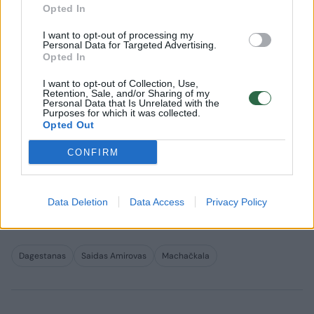
Opted In
islamistų sukilimo kamuojamo regiono
kontrolę prieš 2014-aisiais Sočyje vykusias
I want to opt-out of processing my
Personal Data for Targeted Advertising.
žiemos olimpines žaidynes.
Opted In
I want to opt-out of Collection, Use,
Retention, Sale, and/or Sharing of my
Teismas pietiniame Rostovo mieste nurodė
Personal Data that Is Unrelated with the
Purposes for which it was collected.
S. Amirovą, kuris liko paralyžiuotas po
Opted Out
daugybės bandymų pasikėsinimo į jo
CONFIRM
gyvybę, kalinti griežčiausio saugumo kalėjime
bei atimti valstybės apdovanojimus, skelbė
Data Deletion
Data Access
Privacy Policy
naujienų agentūra ITAR-TASS.
Dagestanas
Saidas Amirovas
Machačkala