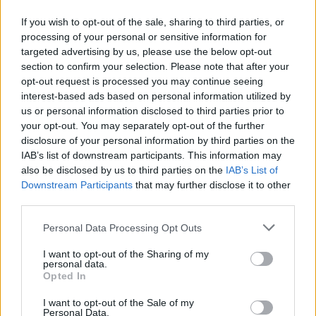
buvusiam gretimo miesto mero
If you wish to opt-out of the sale, sharing to third parties, or
pavaduotojui, už bendradarbiavimą skirta
processing of your personal or sensitive information for
pusdevintų metų laisvės atėmimo bausmė,
targeted advertising by us, please use the below opt-out
pranešė Rusijos valstybinė televizija „Vesti-
section to confirm your selection. Please note that after your
opt-out request is processed you may continue seeing
24“.
interest-based ads based on personal information utilized by
us or personal information disclosed to third parties prior to
your opt-out. You may separately opt-out of the further
Abu kaltinamieji neigė jiems pareikštus
disclosure of your personal information by third parties on the
kaltinimus kaip absurdiškus ir suklastotus.
IAB’s list of downstream participants. This information may
also be disclosed by us to third parties on the
IAB’s List of
Advokatas informavo planuojąs apskųsti, jo
Downstream Participants
that may further disclose it to other
teigimu, politiškai motyvuotą teismo
third parties.
sprendimą.
Personal Data Processing Opt Outs
I want to opt-out of the Sharing of my
personal data.
A. Amirovo areštas 2013 metų birželį buvo
Opted In
laikomas Rusijos prezidento Vladimiro Putino
I want to opt-out of the Sale of my
bandymu sustiprinti mafijos nusikaltimų ir
Personal Data.