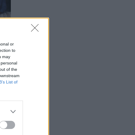
sonal or
ection to
ou may
 personal
out of the
 downstream
B’s List of