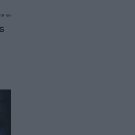
 06:59
s