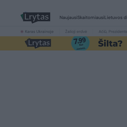
Naujausi
Skaitomiausi
Lietuvos d
Karas Ukrainoje
Žalioji erdvė
Ačiū, Prezident