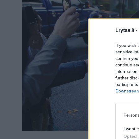
Lrytas.lt -
If you wish 
sensitive in
confirm you
continue se
information 
further disc
participants
Downstream 
Persona
I want t
Opted 