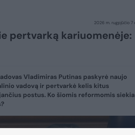
2026 m. rugpjūčio 7 d.
ie pertvarką kariuomenėje:
vadovas Vladimiras Putinas paskyrė naujo
linio vadovą ir pertvarkė kelis kitus
ančius postus. Ko šiomis reformomis siekia
s?