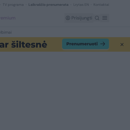
TV programa
Laikraščio prenumerata
Lrytas EN
Kontaktai
Premium
Prisijungti
lbimai