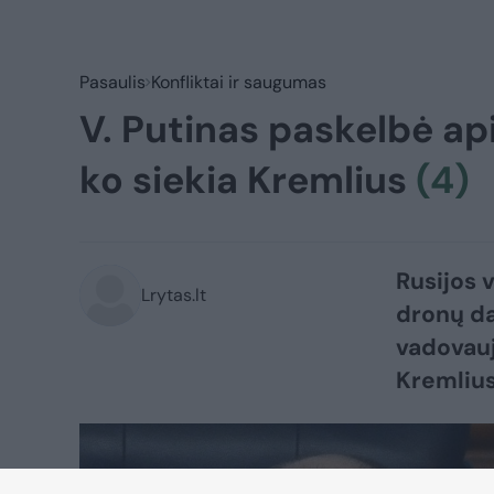
Pasaulis
Konfliktai ir saugumas
V. Putinas paskelbė ap
ko siekia Kremlius
(4)
Rusijos 
Lrytas.lt
dronų da
vadovauj
Kremliu