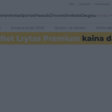
Orai
Lrytas.tv
Horoskopai
iena
Verslas
Sportas
Pasaulis
Žmonės
Sveikata
Daugiau
Lrytas 
e
Europos burės 2026
Gyvenu, ne skrolinu
Darbo ske