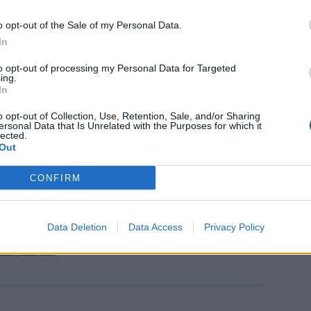
iko gyvenamajame komplekse. Giminaitė
o opt-out of the Sale of my Personal Data.
pranešė pareigūnams. Policija patvirtina,
In
as ir aštuonerių metų mergaitė, taip pat
to opt-out of processing my Personal Data for Targeted
i tiria incidentą kaip nužudymą ir
ing.
ono policijos pranešime.
In
o opt-out of Collection, Use, Retention, Sale, and/or Sharing
ersonal Data that Is Unrelated with the Purposes for which it
ivertono gyventojams pavojus negresia.
lected.
Out
CONFIRM
alstijose sukelia karštas diskusijas dėl
 apribojimo.
Data Deletion
Data Access
Privacy Policy
 daugiau žymių