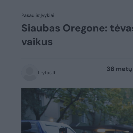
Pasaulis
Įvykiai
Siaubas Oregone: tėv
vaikus
36 metų 
Lrytas.lt