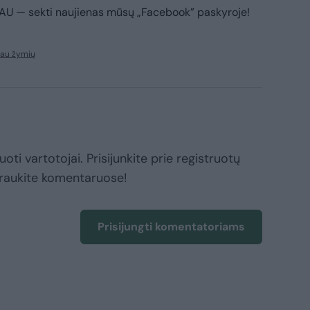
IAU
— sekti naujienas mūsų „Facebook” paskyroje!
iau žymių
oti vartotojai. Prisijunkite prie registruotų
raukite komentaruose!
Prisijungti komentatoriams