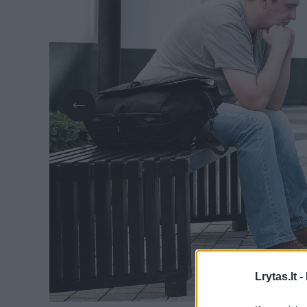
Lrytas.lt -