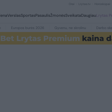
Orai
Lrytas.tv
Horoskopai
iena
Verslas
Sportas
Pasaulis
Žmonės
Sveikata
Daugiau
Lrytas 
e
Europos burės 2026
Gyvenu, ne skrolinu
Darbo ske