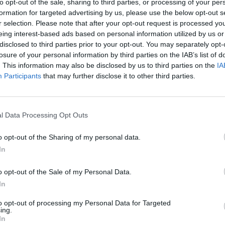
to opt-out of the sale, sharing to third parties, or processing of your per
formation for targeted advertising by us, please use the below opt-out s
dviejų automobilių kaktomušą nukentėjęs
r selection. Please note that after your opt-out request is processed y
kundė teismui, jog kenčia dėl sumažėjusio
eing interest-based ads based on personal information utilized by us or
disclosed to third parties prior to your opt-out. You may separately opt-
losure of your personal information by third parties on the IAB’s list of
. This information may also be disclosed by us to third parties on the
IA
Participants
that may further disclose it to other third parties.
cininius dokumentus, patvirtinančius, jog
 seksologus, nes dėl susilpnėjusio lytinio
jo intymus gyvenimas su žmona. Nuo to
l Data Processing Opt Outs
o opt-out of the Sharing of my personal data.
In
no, jog patirtas stresas galėjo sukelti
o opt-out of the Sale of my Personal Data.
In
to opt-out of processing my Personal Data for Targeted
inkui sumokėti 58 tūkst. zlotų (13,9 tūkst.
ing.
In