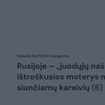
Pasaulis
Konfliktai ir saugumas
Rusijoje – „juodųjų na
ištroškusios moterys m
siunčiamų kareivių
(6)