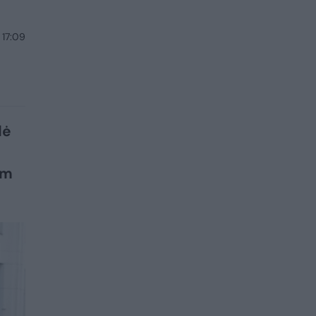
 17:09
dė
am