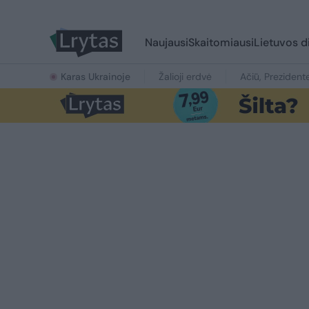
Naujausi
Skaitomiausi
Lietuvos d
Karas Ukrainoje
Žalioji erdvė
Ačiū, Prezident