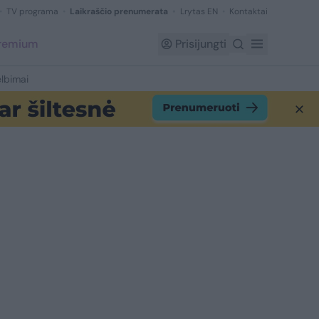
TV programa
Laikraščio prenumerata
Lrytas EN
Kontaktai
Premium
Prisijungti
lbimai