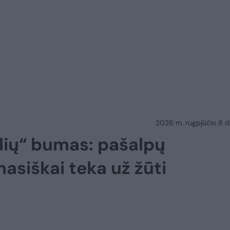
2026 m. rugpjūčio 8 d.
šlių“ bumas: pašalpų
asiškai teka už žūti