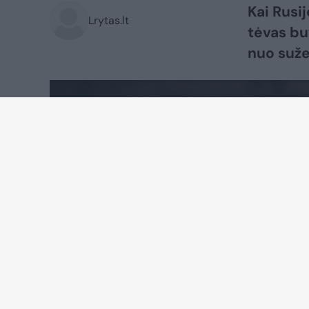
Kai Rusi
Lrytas.lt
tėvas bu
nuo sužei