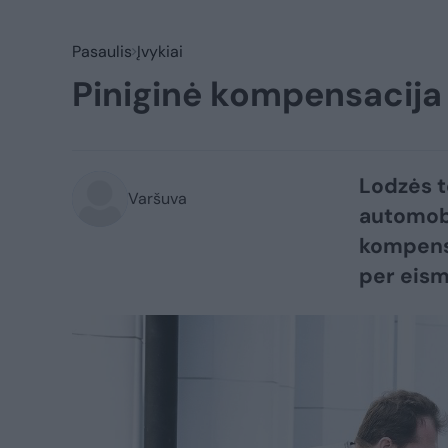
Pasaulis
Įvykiai
Piniginė kompensacija 
Lodzės t
Varšuva
automobi
kompensa
per eism