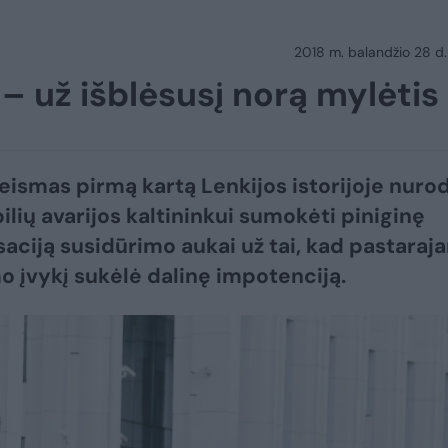
2018 m. balandžio 28 d.
– už išblėsusį norą mylėtis
eismas pirmą kartą Lenkijos istorijoje nuro
lių avarijos kaltininkui sumokėti piniginę
ciją susidūrimo aukai už tai, kad pastaraj
o įvykį sukėlė dalinę impotenciją.