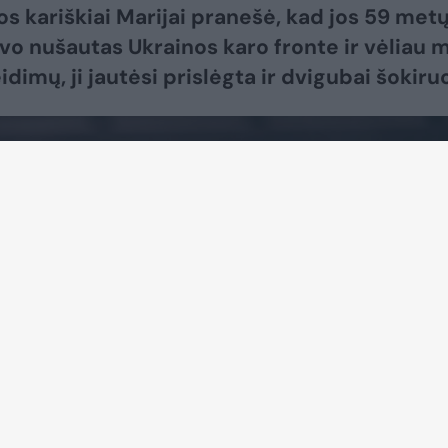
jos kariškiai Marijai pranešė, kad jos 59 met
vo nušautas Ukrainos karo fronte ir vėliau m
dimų, ji jautėsi prislėgta ir dvigubai šokiru