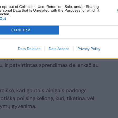
o opt-out of Collection, Use, Retention, Sale, and/or Sharing
ersonal Data that Is Unrelated with the Purposes for which it
rijos kaltininkas, ir draudimo firma. Jie
lected.
Out
 nebėra hormonų audrų kankinamas
ų gali turėti natūraliai.
CONFIRM
nčą išsprendė nukentėjusiojo naudai.
Data Deletion
Data Access
Privacy Policy
a, jog minimas amžius nėra kliūtis
u, ir patvirtintas sprendimas dėl anksčiau
reiškė, kad gautais pinigais padengs
tišką poilsinę kelionę, kuri, tikėtina, vėl
ntymų gyvenimą.