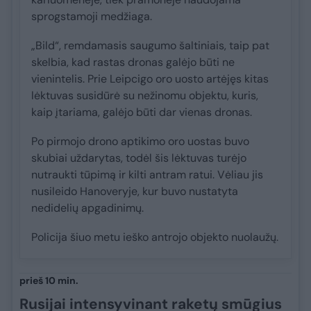
sprogstamoji medžiaga.
„Bild“, remdamasis saugumo šaltiniais, taip pat
skelbia, kad rastas dronas galėjo būti ne
vienintelis. Prie Leipcigo oro uosto artėjęs kitas
lėktuvas susidūrė su nežinomu objektu, kuris,
kaip įtariama, galėjo būti dar vienas dronas.
Po pirmojo drono aptikimo oro uostas buvo
skubiai uždarytas, todėl šis lėktuvas turėjo
nutraukti tūpimą ir kilti antram ratui. Vėliau jis
nusileido Hanoveryje, kur buvo nustatyta
nedidelių apgadinimų.
Policija šiuo metu ieško antrojo objekto nuolaužų.
prieš 10 min.
Rusijai intensyvinant raketų smūgius