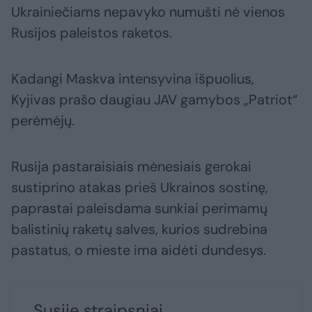
Ukrainiečiams nepavyko numušti nė vienos
Rusijos paleistos raketos.
Kadangi Maskva intensyvina išpuolius,
Kyjivas prašo daugiau JAV gamybos „Patriot“
perėmėjų.
Rusija pastaraisiais mėnesiais gerokai
sustiprino atakas prieš Ukrainos sostinę,
paprastai paleisdama sunkiai perimamų
balistinių raketų salves, kurios sudrebina
pastatus, o mieste ima aidėti dundesys.
Susiję straipsniai