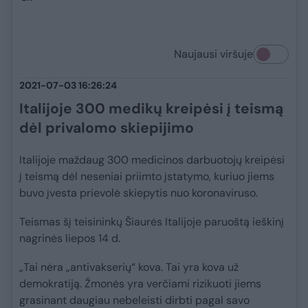
Naujausi viršuje
2021-07-03 16:26:24
Italijoje 300 medikų kreipėsi į teismą
dėl privalomo skiepijimo
Italijoje maždaug 300 medicinos darbuotojų kreipėsi
į teismą dėl neseniai priimto įstatymo, kuriuo jiems
buvo įvesta prievolė skiepytis nuo koronaviruso.
Teismas šį teisininkų Šiaurės Italijoje paruoštą ieškinį
nagrinės liepos 14 d.
„Tai nėra „antivakserių“ kova. Tai yra kova už
demokratiją. Žmonės yra verčiami rizikuoti jiems
grasinant daugiau nebeleisti dirbti pagal savo