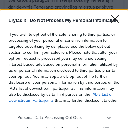
Sveikatos apsaugos ministerija sostinę Teheraną ir
dar devynis Teherano provincijos miestus priskyrė
aukščiausiai „raudonai“ COVID-19 rizikos zonai.
Lrytas.lt -
Do Not Process My Personal Information
Pietinės ir pietrytinės Farso, Hormozgano, Kermano ir
Sistano ir Beludžistano provincijos dabar taip pat
If you wish to opt-out of the sale, sharing to third parties, or
priskiriamos „raudonai“ zonai.
processing of your personal or sensitive information for
targeted advertising by us, please use the below opt-out
Smaugiamas JAV sankcijų, dėl kurių sunku
section to confirm your selection. Please note that after your
pervedinėti pinigus užsienio firmoms, Iranas sako, kad
opt-out request is processed you may continue seeing
interest-based ads based on personal information utilized by
jam sunku importuoti vakcinų 83 mln. savo gyventojų.
us or personal information disclosed to third parties prior to
your opt-out. You may separately opt-out of the further
Irane pirmąją skiepo dozę yra gavę tik kiek daugiau
disclosure of your personal information by third parties on the
nei 4,4 mln. žmonių, o abi dozes – tik 1,7 mln. žmonių,
IAB’s list of downstream participants. This information may
nurodo Sveikatos apsaugos ministerija.
also be disclosed by us to third parties on the
IAB’s List of
Downstream Participants
that may further disclose it to other
„Dievui leidus padėtis dėl vakcinavimo nuo kitos
third parties.
savaitės gerės“, – sakė H. Rouhani.
Personal Data Processing Opt Outs
Irano pareigūnai leido ekstremalios padėties