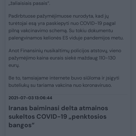
„žaliaisiais pasais“.
Padirbtuose pažymėjimuose nurodyta, kad jų
turėtojai esą yra paskiepyti nuo COVID-19 pagal
pilną vakcinavimo schemą. Su tokiu dokumentu
palengvinamos kelionės ES viduje pandemijos metu.
Anot Finansinių nusikaltimų policijos atstovų, vieno
pažymėjimo kaina eurais siekė maždaug 110-130
eurų.
Be to, tamsiajame internete buvo siūloma ir įsigyti
buteliukų su tariama vakcina nuo koronaviruso.
2021-07-03 13:06:44
Iranas baiminasi delta atmainos
sukeltos COVID-19 „penktosios
bangos“