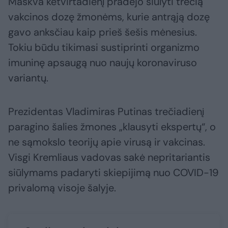
Maskva ketvirtadienį pradėjo siūlyti trečią
vakcinos dozę žmonėms, kurie antrąją dozę
gavo anksčiau kaip prieš šešis mėnesius.
Tokiu būdu tikimasi sustiprinti organizmo
imuninę apsaugą nuo naujų koronaviruso
variantų.
Prezidentas Vladimiras Putinas trečiadienį
paragino šalies žmones „klausyti ekspertų“, o
ne sąmokslo teorijų apie virusą ir vakcinas.
Visgi Kremliaus vadovas sakė nepritariantis
siūlymams padaryti skiepijimą nuo COVID-19
privalomą visoje šalyje.