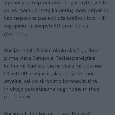
Vyriausybė taip pat atmetė galimybę įvesti
šalies mastu griežtą karantiną, nors pripažino,
kad nepavyks pasiekti užsibrėžto tikslo – iki
rugpjūčio paskiepyti 60 proc. šalies
gyventojų.
Rusija pagal oficialų mirčių skaičių užima
pirmą vietą Europoje. Tačiau pareigūnai
kaltinami, kad skelbia ne visus mirties nuo
COVID-19 atvejus ir įskaičiuoja tik tuos
atvejus, kai po skrodimo koronavirusinė
infekcija patvirtinama pagrindine mirties
priežastimi.
Rusijos statistikos agentūra „Rosstat“