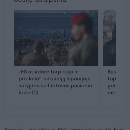
„ES atsidūrė tarp kūjo ir
Kas yra 
priekalo“: situaciją Ispanijoje
tapęs ži
sulygino su Lietuvos pasienio
generola
krize
(1)
ne vieni
Naujienų agentūros AFP žurnalistai matė, kad