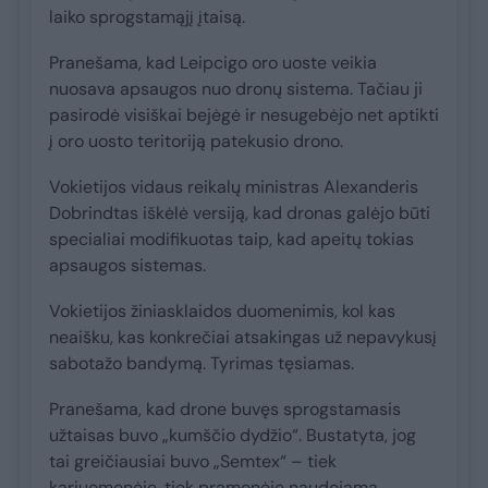
laiko sprogstamąjį įtaisą.
Pranešama, kad Leipcigo oro uoste veikia
nuosava apsaugos nuo dronų sistema. Tačiau ji
pasirodė visiškai bejėgė ir nesugebėjo net aptikti
į oro uosto teritoriją patekusio drono.
Vokietijos vidaus reikalų ministras Alexanderis
Dobrindtas iškėlė versiją, kad dronas galėjo būti
specialiai modifikuotas taip, kad apeitų tokias
apsaugos sistemas.
Vokietijos žiniasklaidos duomenimis, kol kas
neaišku, kas konkrečiai atsakingas už nepavykusį
sabotažo bandymą. Tyrimas tęsiamas.
Pranešama, kad drone buvęs sprogstamasis
užtaisas buvo „kumščio dydžio“. Bustatyta, jog
tai greičiausiai buvo „Semtex“ – tiek
kariuomenėje, tiek pramonėje naudojama