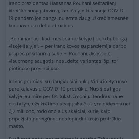
Irano prezidentas Hassanas Rouhani šeštadienį
išreiškė nuogąstavimą, kad šalyje kils nauja COVID-
19 pandemijos banga, nulemta daug užkrečiamesnės
koronaviruso delta atmainos.
„Baiminamasi, kad mes esame kelyje į penktą bangą
visoje šalyje“, – per Irano kovos su pandemija darbo
grupės pasitarimą sakė H. Rouhani. Jis įspėjo
visuomenę saugotis, nes „delta variantas išplito“
pietinėse provincijose.
Iranas grumiasi su daugiausiai aukų Vidurio Rytuose
pareikalavusiu COVID-19 protrūkiu. Nuo šios ligos
šalyje jau mirė per 84 tūkst. žmonių. Bendras Irane
nustatytų užsikrėtimo atvejų skaičius yra didesnis nei
3,2 milijono, rodo oficialūs skaičiai, kurie, kaip
pripažįsta pareigūnai, neatspindi tikrojo protrūkio
masto.