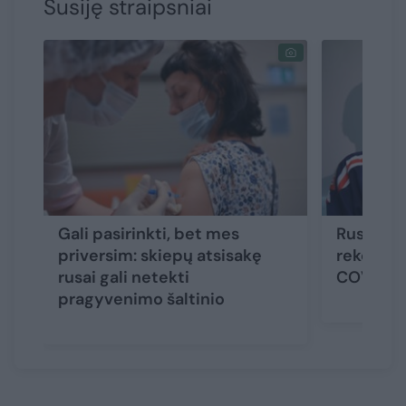
Susiję straipsniai
Gali pasirinkti, bet mes
Rusija, 
priversim: skiepų atsisakę
rekordi
rusai gali netekti
COVID-19
pragyvenimo šaltinio