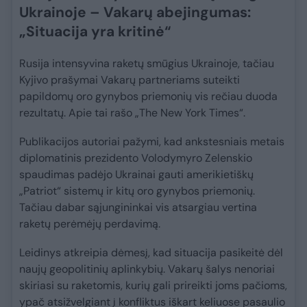
Ukrainoje – Vakarų abejingumas:
„Situacija yra kritinė“
Rusija intensyvina raketų smūgius Ukrainoje, tačiau
Kyjivo prašymai Vakarų partneriams suteikti
papildomų oro gynybos priemonių vis rečiau duoda
rezultatų. Apie tai rašo „The New York Times“.
Publikacijos autoriai pažymi, kad ankstesniais metais
diplomatinis prezidento Volodymyro Zelenskio
spaudimas padėjo Ukrainai gauti amerikietiškų
„Patriot“ sistemų ir kitų oro gynybos priemonių.
Tačiau dabar sąjungininkai vis atsargiau vertina
raketų perėmėjų perdavimą.
Leidinys atkreipia dėmesį, kad situacija pasikeitė dėl
naujų geopolitinių aplinkybių. Vakarų šalys nenoriai
skiriasi su raketomis, kurių gali prireikti joms pačioms,
ypač atsižvelgiant į konfliktus iškart keliuose pasaulio