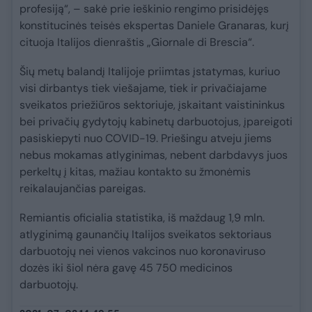
profesiją“, – sakė prie ieškinio rengimo prisidėjęs
konstitucinės teisės ekspertas Daniele Granaras, kurį
cituoja Italijos dienraštis „Giornale di Brescia“.
Šių metų balandį Italijoje priimtas įstatymas, kuriuo
visi dirbantys tiek viešajame, tiek ir privačiajame
sveikatos priežiūros sektoriuje, įskaitant vaistininkus
bei privačių gydytojų kabinetų darbuotojus, įpareigoti
pasiskiepyti nuo COVID-19. Priešingu atveju jiems
nebus mokamas atlyginimas, nebent darbdavys juos
perkeltų į kitas, mažiau kontakto su žmonėmis
reikalaujančias pareigas.
Remiantis oficialia statistika, iš maždaug 1,9 mln.
atlyginimą gaunančių Italijos sveikatos sektoriaus
darbuotojų nei vienos vakcinos nuo koronaviruso
dozės iki šiol nėra gavę 45 750 medicinos
darbuotojų.