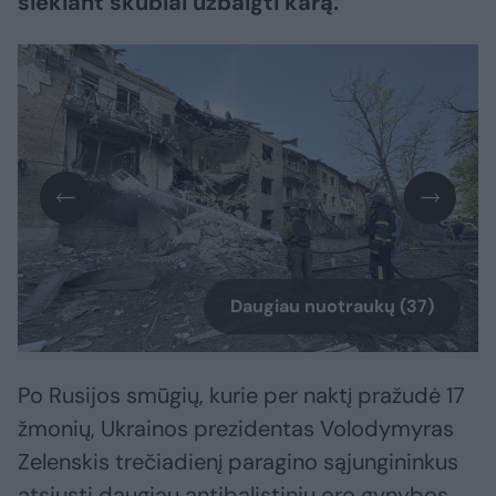
siekiant skubiai užbaigti karą.​​​​​​​​​​​​​​​​​​​​​​​​​​​
Daugiau nuotraukų (37)
Po Rusijos smūgių, kurie per naktį pražudė 17
žmonių, Ukrainos prezidentas Volodymyras
Zelenskis trečiadienį paragino sąjungininkus
atsiųsti daugiau antibalistinių oro gynybos