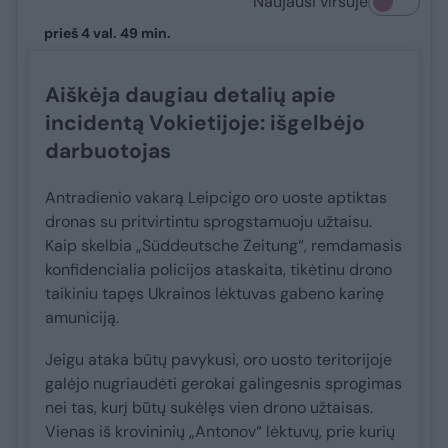
Naujausi viršuje
prieš 4 val. 49 min.
Aiškėja daugiau detalių apie
incidentą Vokietijoje: išgelbėjo
darbuotojas
Antradienio vakarą Leipcigo oro uoste aptiktas
dronas su pritvirtintu sprogstamuoju užtaisu.
Kaip skelbia „Süddeutsche Zeitung“, remdamasis
konfidencialia policijos ataskaita, tikėtinu drono
taikiniu tapęs Ukrainos lėktuvas gabeno karinę
amuniciją.
Jeigu ataka būtų pavykusi, oro uosto teritorijoje
galėjo nugriaudėti gerokai galingesnis sprogimas
nei tas, kurį būtų sukėlęs vien drono užtaisas.
Vienas iš krovininių „Antonov“ lėktuvų, prie kurių