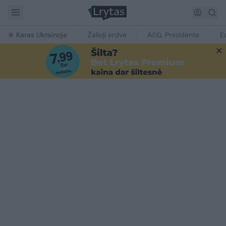
Karas Ukrainoje
Žalioji erdvė
Ačiū, Prezidente
E