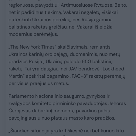
regionuose, pavyzdžiui, Artimuosiuose Rytuose. Be to,
net ir padidinus tiekimą, Vakarai negalėtų visiškai
patenkinti Ukrainos poreikių, nes Rusija gamina
balistines raketas greičiau, nei Vakarai išleidžia
modernius perėmėjus.
„The New York Times“ skaičiavimais, remiantis
Ukrainos karinių oro pajėgų duomenimis, nuo metų
pradžios Rusija į Ukrainą paleido 650 balistinių
raketų. Tai yra daugiau, nei JAV bendrovė „Lockheed
Martin“ apskritai pagamino „PAC-3“ raketų perėmėjų
per visus praėjusius metus.
Parlamento Nacionalinio saugumo, gynybos ir
žvalgybos komiteto pirmininko pavaduotojas Jehoras
Černjevas dabartinį momentą pavadino pačiu
pavojingiausiu nuo plataus masto karo pradžios.
„Šiandien situacija yra kritiškesnė nei bet kuriuo kitu