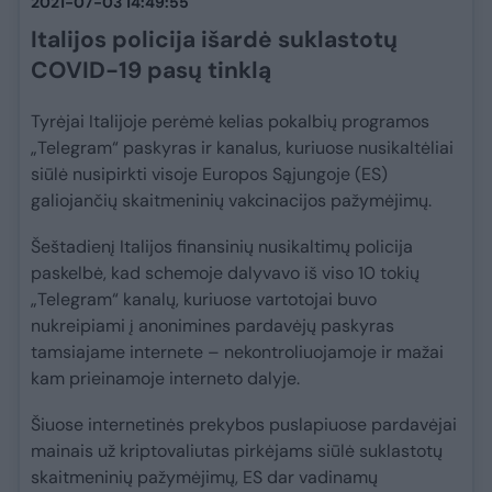
2021-07-03 14:49:55
Italijos policija išardė suklastotų
COVID-19 pasų tinklą
Tyrėjai Italijoje perėmė kelias pokalbių programos
„Telegram“ paskyras ir kanalus, kuriuose nusikaltėliai
siūlė nusipirkti visoje Europos Sąjungoje (ES)
galiojančių skaitmeninių vakcinacijos pažymėjimų.
Šeštadienį Italijos finansinių nusikaltimų policija
paskelbė, kad schemoje dalyvavo iš viso 10 tokių
„Telegram“ kanalų, kuriuose vartotojai buvo
nukreipiami į anonimines pardavėjų paskyras
tamsiajame internete – nekontroliuojamoje ir mažai
kam prieinamoje interneto dalyje.
Šiuose internetinės prekybos puslapiuose pardavėjai
mainais už kriptovaliutas pirkėjams siūlė suklastotų
skaitmeninių pažymėjimų, ES dar vadinamų