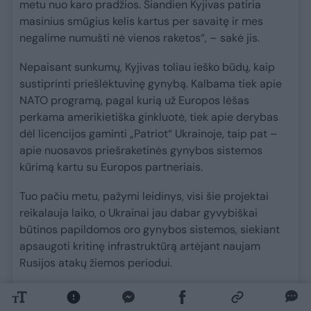
metu nuo karo pradžios. Šiandien Kyjivas patiria
masinius smūgius kelis kartus per savaitę ir mes
negalime numušti nė vienos raketos“, – sakė jis.
Nepaisant sunkumų, Kyjivas toliau ieško būdų, kaip
sustiprinti priešlėktuvinę gynybą. Kalbama tiek apie
NATO programą, pagal kurią už Europos lėšas
perkama amerikietiška ginkluotė, tiek apie derybas
dėl licencijos gaminti „Patriot“ Ukrainoje, taip pat –
apie nuosavos priešraketinės gynybos sistemos
kūrimą kartu su Europos partneriais.
Tuo pačiu metu, pažymi leidinys, visi šie projektai
reikalauja laiko, o Ukrainai jau dabar gyvybiškai
būtinos papildomos oro gynybos sistemos, siekiant
apsaugoti kritinę infrastruktūrą artėjant naujam
Rusijos atakų žiemos periodui.
prieš 1 val. 47 min.