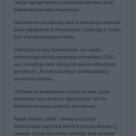
rastas sprogmenimis užtaisytas dronas, buvo
pakrautas karinės amunicijos.
Dokumente nurodoma, kad ši amunicija neseniai
buvo atgabenta iš Prancūzijos į Leipcigą ir turėjo
būti transportuojama toliau.
Vokietijos tyrėjų duomenimis, oro uosto
darbuotojai droną pastebėjo antradienį 23.42
val. Jis kybojo tarp dviejų Ukrainos valstybinei
bendrovei „Antonov Airlines“ priklausančių
krovininių lėktuvų.
Oficialiame pranešime nurodyta, kad „įvyko
kontaktas tarp drono ir darbuotojo“. Po šio
kontakto dronas nusileido ant žemės.
Pasak leidinio „Bild“, vienas oro uosto
darbuotojas sugriebė žemai kybojusį droną ir jį
nuleido. Vyras tuo metu nežinojo, kad rankose