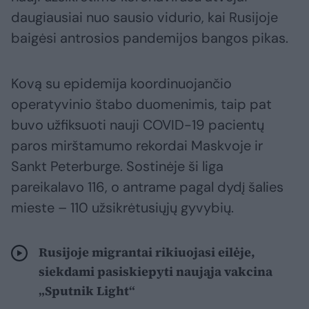
daugiausiai nuo sausio vidurio, kai Rusijoje
baigėsi antrosios pandemijos bangos pikas.
Kovą su epidemija koordinuojančio
operatyvinio štabo duomenimis, taip pat
buvo užfiksuoti nauji COVID-19 pacientų
paros mirštamumo rekordai Maskvoje ir
Sankt Peterburge. Sostinėje ši liga
pareikalavo 116, o antrame pagal dydį šalies
mieste – 110 užsikrėtusiųjų gyvybių.
Rusijoje migrantai rikiuojasi eilėje,
siekdami pasiskiepyti naująja vakcina
„Sputnik Light“