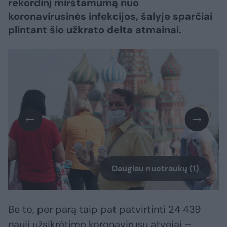
rekordinį mirštamumą nuo
koronavirusinės infekcijos, šalyje sparčiai
plintant šio užkrato delta atmainai.
Daugiau nuotraukų (1)
Be to, per parą taip pat patvirtinti 24 439
nauji užsikrėtimo koronavirusu atvejai –