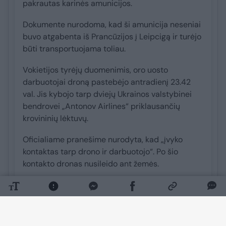
pakrautas karinės amunicijos.
Dokumente nurodoma, kad ši amunicija neseniai
buvo atgabenta iš Prancūzijos į Leipcigą ir turėjo
būti transportuojama toliau.
Vokietijos tyrėjų duomenimis, oro uosto
darbuotojai droną pastebėjo antradienį 23.42
val. Jis kybojo tarp dviejų Ukrainos valstybinei
bendrovei „Antonov Airlines“ priklausančių
krovininių lėktuvų.
Oficialiame pranešime nurodyta, kad „įvyko
kontaktas tarp drono ir darbuotojo“. Po šio
kontakto dronas nusileido ant žemės.
Pasak leidinio „Bild“, vienas oro uosto
darbuotojas sugriebė žemai kybojusį droną ir jį
nuleido. Vyras tuo metu nežinojo, kad rankose
laiko sprogstamąjį įtaisą.