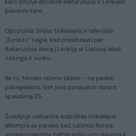
karo Sirijoje atsidūrė Baltarusijos ir Lenkijos
pasienio kare.
Opozicinis Sirijos tinklalapis ir televizija
„Syria.tv“ teigia, kad prasibrauti per
Baltarusijos sieną į Lenkiją ar Lietuvą labai
rizikinga ir sunku.
Be to, Minsko režimo tikslas – ne padėti
pabėgėliams, bet juos panaudoti darant
spaudimą ES.
Švedijoje veikiantis arabiškas tinklalapis
alkompis.se parašė, kad turizmo firmos,
organizuojančios baltarusiškų vizų gavimą ir