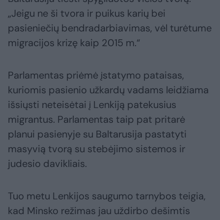
„Jeigu ne ši tvora ir puikus karių bei
pasieniečių bendradarbiavimas, vėl turėtume
migracijos krizę kaip 2015 m.“
Parlamentas priėmė įstatymo pataisas,
kuriomis pasienio užkardų vadams leidžiama
išsiųsti neteisėtai į Lenkiją patekusius
migrantus. Parlamentas taip pat pritarė
planui pasienyje su Baltarusija pastatyti
masyvią tvorą su stebėjimo sistemos ir
judesio davikliais.
Tuo metu Lenkijos saugumo tarnybos teigia,
kad Minsko režimas jau uždirbo dešimtis