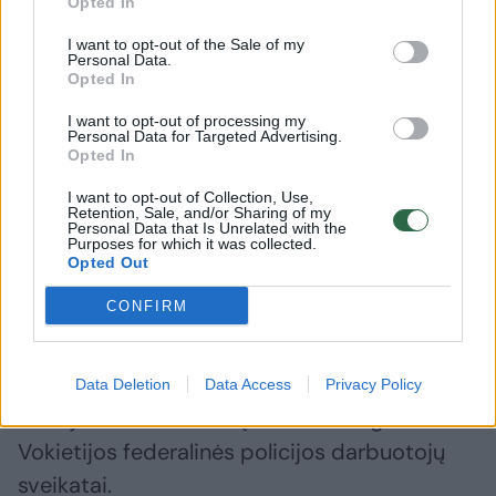
pat gauna Baltarusijos saugumo tarnybos,
Opted In
įskaitant pasieniečius, kurie tiesiogiai
I want to opt-out of the Sale of my
Personal Data.
dalyvauja vežant migrantus į pasienio zoną.
Opted In
I want to opt-out of processing my
Personal Data for Targeted Advertising.
Vokietijoje – raginimas įvesti kontrolę
Opted In
I want to opt-out of Collection, Use,
Retention, Sale, and/or Sharing of my
Vokietijos federalinės policijos profesinės
Personal Data that Is Unrelated with the
Purposes for which it was collected.
sąjungos vadovas Heiko Teggatzas paragino
Opted Out
įvesti laikiną šalies sienos su Lenkija kontrolę.
CONFIRM
Laiške vidaus reikalų ministrui Horstui
Seehoferiui jis teigė, kad laikina patikra
reikalinga dėl didelio neleistinų Vokietijos ir
Data Deletion
Data Access
Privacy Policy
Lenkijos sienos kirtimų skaičiaus ir grėsmės
Vokietijos federalinės policijos darbuotojų
sveikatai.