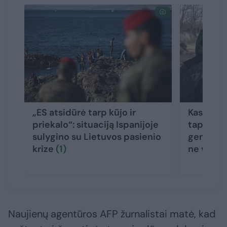
„ES atsidūrė tarp kūjo ir
Kas yra 
priekalo“: situaciją Ispanijoje
tapęs ži
sulygino su Lietuvos pasienio
generola
krize
(1)
ne vieni
Naujienų agentūros AFP žurnalistai matė, kad