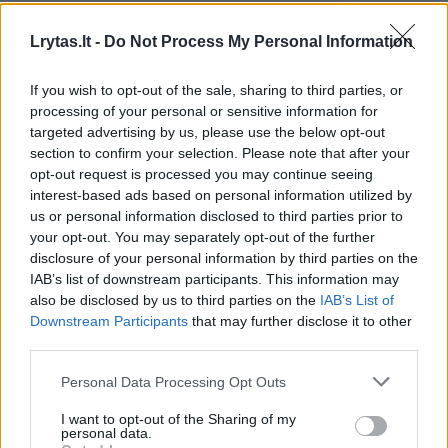
L. Lančinskas: migrantų
K. Lanči
prašymai grįžti į kilmės šalį
neteisėt
Lrytas.lt -
Do Not Process My Personal Information
gaunami kiekvieną dieną
aptikusi
kažkas te
If you wish to opt-out of the sale, sharing to third parties, or
processing of your personal or sensitive information for
visko gal
targeted advertising by us, please use the below opt-out
section to confirm your selection. Please note that after your
opt-out request is processed you may continue seeing
interest-based ads based on personal information utilized by
us or personal information disclosed to third parties prior to
your opt-out. You may separately opt-out of the further
Baltarusijos valstybės kontroliuojama kelionių
disclosure of your personal information by third parties on the
agentūra „Centrkurort“ migrantams išduoda
IAB’s list of downstream participants. This information may
oficialius kvietimus atvykti į šalį, o didžiausia
also be disclosed by us to third parties on the
IAB’s List of
Downstream Participants
that may further disclose it to other
pelno dalis tenka Minsko oro uostui,
third parties.
nacionalinėms avialinijoms „Belavia“ ir
Personal Data Processing Opt Outs
tiesiogiai režimo lyderio Aliaksandro
I want to opt-out of the Sharing of my
Lukašenkos administracijai. Savo dalį taip
personal data.