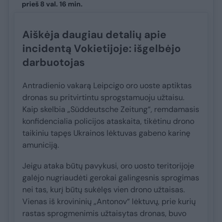
prieš 8 val. 16 min.
Aiškėja daugiau detalių apie
incidentą Vokietijoje: išgelbėjo
darbuotojas
Antradienio vakarą Leipcigo oro uoste aptiktas
dronas su pritvirtintu sprogstamuoju užtaisu.
Kaip skelbia „Süddeutsche Zeitung“, remdamasis
konfidencialia policijos ataskaita, tikėtinu drono
taikiniu tapęs Ukrainos lėktuvas gabeno karinę
amuniciją.
Jeigu ataka būtų pavykusi, oro uosto teritorijoje
galėjo nugriaudėti gerokai galingesnis sprogimas
nei tas, kurį būtų sukėlęs vien drono užtaisas.
Vienas iš krovininių „Antonov“ lėktuvų, prie kurių
rastas sprogmenimis užtaisytas dronas, buvo