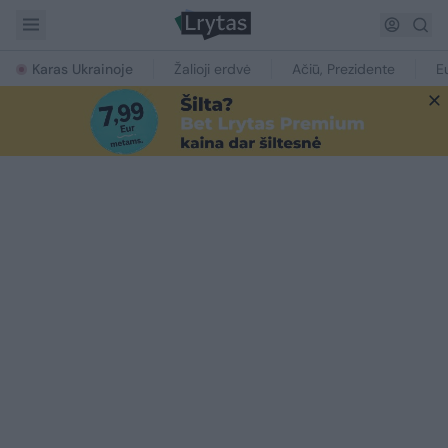
Karas Ukrainoje
Žalioji erdvė
Ačiū, Prezidente
E