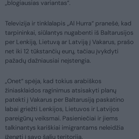
„blogiausias variantas“.
Televizija ir tinklalapis „Al Hurra“ pranešė, kad
tarpininkai, siūlantys nugabenti iš Baltarusijos
per Lenkiją, Lietuvą ar Latviją į Vakarus, prašo
net iki 12 tūkstančių eurų, tačiau įvykdyti
pažadų dažniausiai neįstengia.
„Onet“ spėja, kad tokius arabiškos
žiniasklaidos raginimus atsisakyti planų
patekti į Vakarus per Baltarusiją paskatino
labai griežti Lenkijos, Lietuvos ir Latvijos
pareigūnų veiksmai. Pasieniečiai ir jiems
talkinantys kariškiai imigrantams neleidžia
įžengti į savo šalių teritoriją.