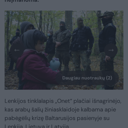
Daugiau nuotraukų (2)
Lenkijos tinklalapis „Onet“ plačiai išnagrinėjo,
kas arabų šalių žiniasklaidoje kalbama apie
pabėgėlių krizę Baltarusijos pasienyje su
Lenkija, Lietuva ir Latvija.