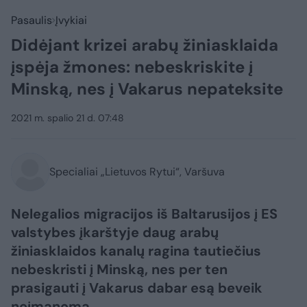
Pasaulis
Įvykiai
Didėjant krizei arabų žiniasklaida
įspėja žmones: nebeskriskite į
Minską, nes į Vakarus nepateksite
2021 m. spalio 21 d. 07:48
Specialiai „Lietuvos Rytui“, Varšuva
Nelegalios migracijos iš Baltarusijos į ES
valstybes įkarštyje daug arabų
žiniasklaidos kanalų ragina tautiečius
nebeskristi į Minską, nes per ten
prasigauti į Vakarus dabar esą beveik
neįmanoma.