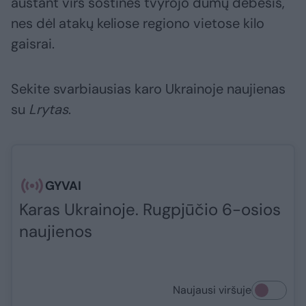
auštant virš sostinės tvyrojo dūmų debesis,
nes dėl atakų keliose regiono vietose kilo
gaisrai.
Sekite svarbiausias karo Ukrainoje naujienas
su
Lrytas
.​​​
GYVAI
Karas Ukrainoje. Rugpjūčio 6-osios
naujienos
Naujausi viršuje