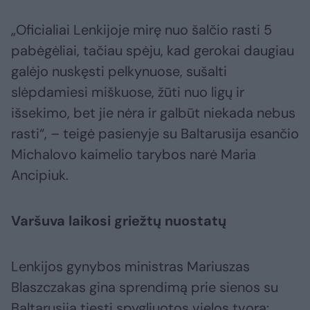
„Oficialiai Lenkijoje mirę nuo šalčio rasti 5
pabėgėliai, tačiau spėju, kad gerokai daugiau
galėjo nuskęsti pelkynuose, sušalti
slėpdamiesi miškuose, žūti nuo ligų ir
išsekimo, bet jie nėra ir galbūt niekada nebus
rasti“, – teigė pasienyje su Baltarusija esančio
Michalovo kaimelio tarybos narė Maria
Ancipiuk.
Varšuva laikosi griežtų nuostatų
Lenkijos gynybos ministras Mariuszas
Blaszczakas gina sprendimą prie sienos su
Baltarusija tiesti spygliuotos vielos tvorą: