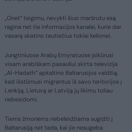
„Onet“ teigimu, nevykti šiuo maršrutu esą
ragina net tie informacijos kanalai, kurie dar
vasarą skatino tautiečius tokiai kelionei.
Jungtiniuose Arabų Emyratuose įsikūrusi
visam arabiškam pasauliui skirta televizija
„Al-Hadath“ apkaltino Baltarusijos valdžią,
kad išstūmusi migrantus iš savo teritorijos į
Lenkiją, Lietuvą ar Latviją jų likimu toliau
nebesidomi.
Tiems žmonėms nebeleidžiama sugrįžti į
Baltarusiją net tada, kai jie nesugeba