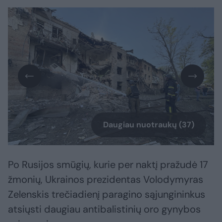
Daugiau nuotraukų (37)
Po Rusijos smūgių, kurie per naktį pražudė 17
žmonių, Ukrainos prezidentas Volodymyras
Zelenskis trečiadienį paragino sąjungininkus
atsiųsti daugiau antibalistinių oro gynybos