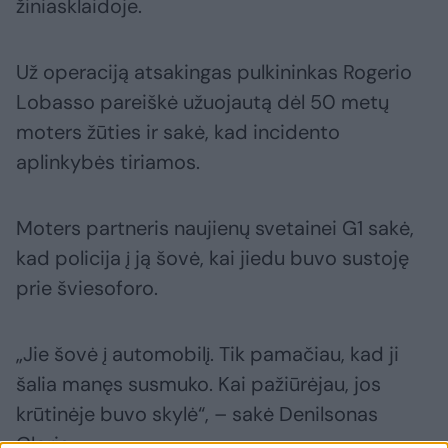
žiniasklaidoje.
Už operaciją atsakingas pulkininkas Rogerio
Lobasso pareiškė užuojautą dėl 50 metų
moters žūties ir sakė, kad incidento
aplinkybės tiriamos.
Moters partneris naujienų svetainei G1 sakė,
kad policija į ją šovė, kai jiedu buvo sustoję
prie šviesoforo.
„Jie šovė į automobilį. Tik pamačiau, kad ji
šalia manęs susmuko. Kai pažiūrėjau, jos
krūtinėje buvo skylė“, – sakė Denilsonas
Gloria.