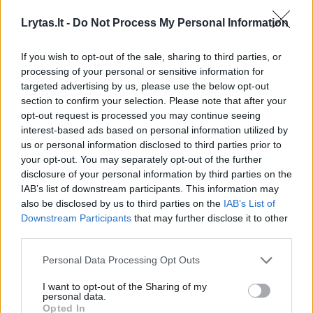
Lrytas.lt -
Do Not Process My Personal Information
Susiję straipsniai
If you wish to opt-out of the sale, sharing to third parties, or
processing of your personal or sensitive information for
targeted advertising by us, please use the below opt-out
section to confirm your selection. Please note that after your
opt-out request is processed you may continue seeing
interest-based ads based on personal information utilized by
us or personal information disclosed to third parties prior to
your opt-out. You may separately opt-out of the further
disclosure of your personal information by third parties on the
IAB’s list of downstream participants. This information may
also be disclosed by us to third parties on the
IAB’s List of
Downstream Participants
that may further disclose it to other
Brazilijoje patvirtinta britų
L. I. L. d
third parties.
žurnalisto žūtis, JAV ragina
tik 1 kad
Personal Data Processing Opt Outs
užtikrinti atskaitomybę
išrinktas
I want to opt-out of the Sharing of my
personal data.
Opted In