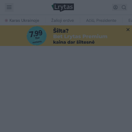
Karas Ukrainoje
Žalioji erdvė
Ačiū, Prezidente
E