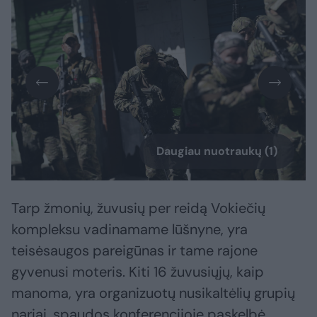
Daugiau nuotraukų (1)
Tarp žmonių, žuvusių per reidą Vokiečių
kompleksu vadinamame lūšnyne, yra
teisėsaugos pareigūnas ir tame rajone
gyvenusi moteris. Kiti 16 žuvusiųjų, kaip
manoma, yra organizuotų nusikaltėlių grupių
nariai, spaudos konferencijoje paskelbė