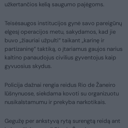
užkertančios kelią saugumo pajėgoms.
Teisėsaugos institucijos gynė savo pareigūnų
elgesį operacijos metu, sakydamos, kad jie
buvo „žiauriai užpulti“ taikant „karinę ir
partizaninę“ taktiką, o įtariamus gaujos narius
kaltino panaudojus civilius gyventojus kaip
gyvuosius skydus.
Policija dažnai rengia reidus Rio de Žaneiro
lūšnynuose, siekdama kovoti su organizuotu
nusikalstamumu ir prekyba narkotikais.
Gegužę per ankstyvą rytą surengtą reidą ant