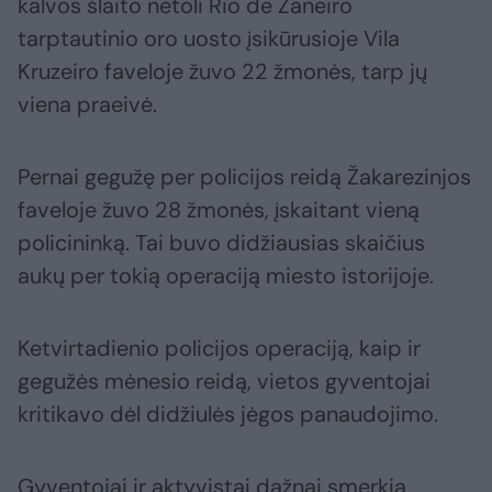
kalvos šlaito netoli Rio de Žaneiro
tarptautinio oro uosto įsikūrusioje Vila
Kruzeiro faveloje žuvo 22 žmonės, tarp jų
viena praeivė.
Pernai gegužę per policijos reidą Žakarezinjos
faveloje žuvo 28 žmonės, įskaitant vieną
policininką. Tai buvo didžiausias skaičius
aukų per tokią operaciją miesto istorijoje.
Ketvirtadienio policijos operaciją, kaip ir
gegužės mėnesio reidą, vietos gyventojai
kritikavo dėl didžiulės jėgos panaudojimo.
Gyventojai ir aktyvistai dažnai smerkia