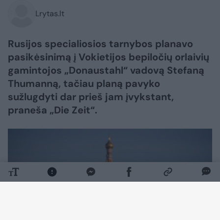
Lrytas.lt
Rusijos specialiosios tarnybos planavo
pasikėsinimą į Vokietijos bepiločių orlaivių
gamintojos „Donaustahl“ vadovą Stefaną
Thumanną, tačiau planą pavyko
sužlugdyti dar prieš jam įvykstant,
praneša „Die Zeit“.