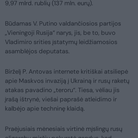
9,97 mlrd. rublių (137 mln. eurų).
Būdamas V. Putino valdančiosios partijos
„Vieningoji Rusija“ narys, jis, be to, buvo
Vladimiro srities įstatymų leidžiamosios
asamblėjos deputatas.
Birželį P. Antovas internete kritiškai atsiliepė
apie Maskvos invaziją į Ukrainą ir rusų raketų
atakas pavadino „teroru“. Tiesa, vėliau jis
įrašą ištrynė, viešai paprašė atleidimo ir
kalbėjo apie techninę klaidą.
Praėjusiais mėnesiais virtinė mįslingų rusų