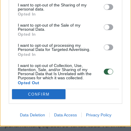
mirė buvusio V. Putino
užsienio 
I want to opt-out of the Sharing of my
masažuotojo sūnus
personal data.
Opted In
I want to opt-out of the Sale of my
Personal Data.
Opted In
Anot rusų žiniasklaidos įmonės SHOT, indų
I want to opt-out of processing my
Personal Data for Targeted Advertising.
policija neatmeta, kad P. Antovą po draugo
Opted In
mirtis ištiko depresija ir jis dėl to galėjo
I want to opt-out of Collection, Use,
nusižudyti.
Retention, Sale, and/or Sharing of my
Personal Data that Is Unrelated with the
Purposes for which it was collected.
Opted Out
P. Antovas yra mėsos įmonės „Vladimir
CONFIRM
Standard“ įkūrėjas. 2019 metais jis, žurnalo
„Forbes“ duomenimis, užėmė pirmąją vietą
Data Deletion
Data Access
Privacy Policy
turtingiausių Rusijos pareigūnų ir
parlamentarų sąraše. Jo turtas tada vertintas