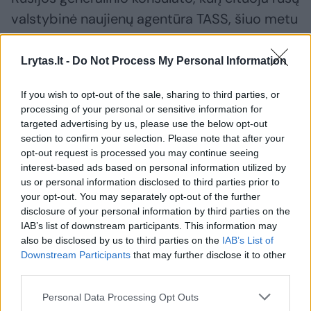
valstybinė naujienų agentūra TASS, šiuo metu
nėra požymių, kad galėjo būti įvykdytas
nusikaltimas.
Lrytas.lt -
Do Not Process My Personal Information
If you wish to opt-out of the sale, sharing to third parties, or
processing of your personal or sensitive information for
Susiję straipsniai
targeted advertising by us, please use the below opt-out
section to confirm your selection. Please note that after your
opt-out request is processed you may continue seeing
interest-based ads based on personal information utilized by
us or personal information disclosed to third parties prior to
your opt-out. You may separately opt-out of the further
disclosure of your personal information by third parties on the
IAB’s list of downstream participants. This information may
also be disclosed by us to third parties on the
IAB’s List of
Downstream Participants
that may further disclose it to other
third parties.
Paslaptingomis aplinkybėmis
Žiniaskla
Personal Data Processing Opt Outs