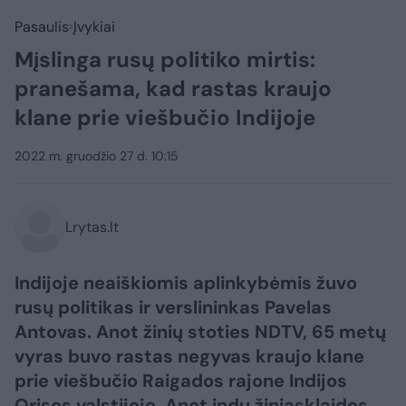
Pasaulis
Įvykiai
Mįslinga rusų politiko mirtis:
pranešama, kad rastas kraujo
klane prie viešbučio Indijoje
2022 m. gruodžio 27 d. 10:15
Lrytas.lt
Indijoje neaiškiomis aplinkybėmis žuvo
rusų politikas ir verslininkas Pavelas
Antovas. Anot žinių stoties NDTV, 65 metų
vyras buvo rastas negyvas kraujo klane
prie viešbučio Raigados rajone Indijos
Orisos valstijoje. Anot indų žiniasklaidos,