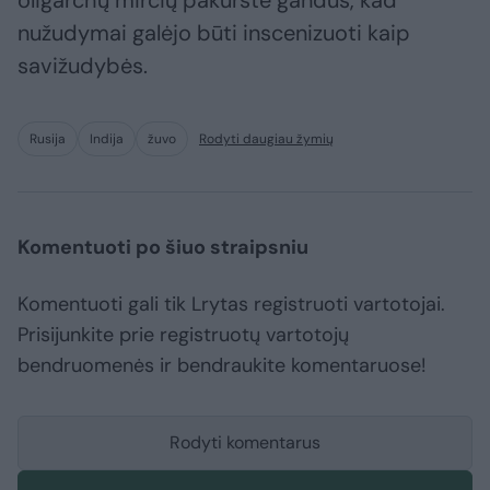
oligarchų mirčių pakurstė gandus, kad
nužudymai galėjo būti inscenizuoti kaip
savižudybės.
Rusija
Indija
žuvo
Rodyti daugiau žymių
Komentuoti po šiuo straipsniu
Komentuoti gali tik Lrytas registruoti vartotojai.
Prisijunkite prie registruotų vartotojų
bendruomenės ir bendraukite komentaruose!
Rodyti komentarus