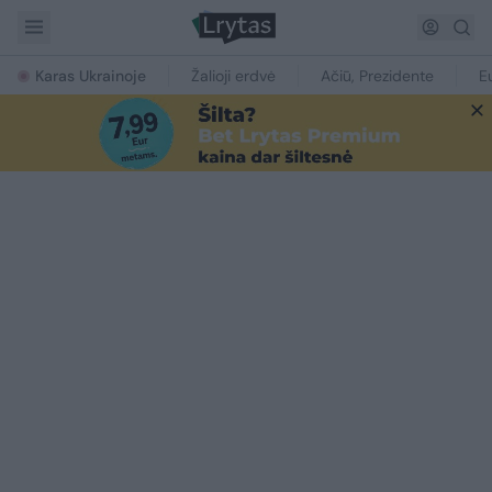
Karas Ukrainoje
Žalioji erdvė
Ačiū, Prezidente
E