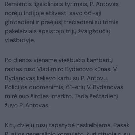
Remiantis ligšioliniais tyrimais, P. Antovas
norėjo Indijoje atšvęsti savo 66-ąjį
gimtadienį ir praėjusį trečiadienį su trimis
pakeleiviais apsistojo trijų žvaigždučių
viešbutyje.
Po dienos viename viešbučio kambarių
rastas ruso Vladimiro Bydanovo kūnas. V.
Bydanovas keliavo kartu su P. Antovu.
Policijos duomenimis, 61-erių V. Bydanovas
mirė nuo širdies infarkto. Tada šeštadienį
žuvo P. Antovas.
Kitų dviejų rusų tapatybė neskelbiama. Pasak
Rusijos generalinio konsulato, kurį cituoja rusų