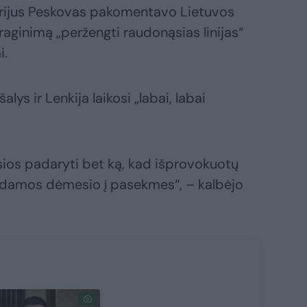
trijus Peskovas pakomentavo Lietuvos
ginimą „peržengti raudonąsias linijas“
i.
lys ir Lenkija laikosi „labai, labai
sios padaryti bet ką, kad išprovokuotų
ipdamos dėmesio į pasekmes“, – kalbėjo