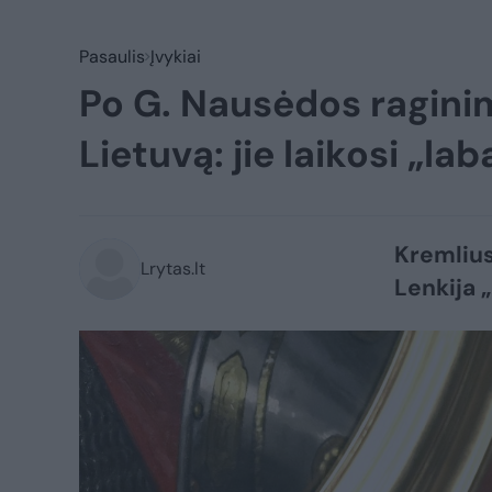
Pasaulis
Įvykiai
Po G. Nausėdos ragini
Lietuvą: jie laikosi „la
Kremlius 
Lrytas.lt
Lenkija 