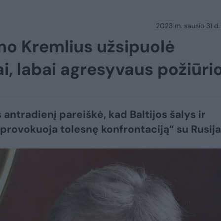
2023 m. sausio 31 d.
mo Kremlius užsipuolė
bai, labai agresyvaus požiūri
antradienį pareiškė, kad Baltijos šalys ir
„provokuoja tolesnę konfrontaciją“ su Rusija