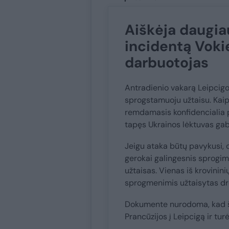
Aiškėja daugia
incidentą Vokie
darbuotojas
Antradienio vakarą Leipcigo 
sprogstamuoju užtaisu. Kaip
remdamasis konfidencialia po
tapęs Ukrainos lėktuvas gab
Jeigu ataka būtų pavykusi, o
gerokai galingesnis sprogima
užtaisas. Vienas iš krovinini
sprogmenimis užtaisytas dr
Dokumente nurodoma, kad ši
Prancūzijos į Leipcigą ir tur