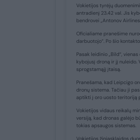
Vokietijos tyrėjų duomenimi
antradienį 23.42 val. Jis ky
bendrovei „Antonov Airlines“
Oficialiame pranešime nurod
darbuotojo“. Po šio kontakt
Pasak leidinio „Bild“, viena
kybojusį droną ir jį nuleido
sprogstamąjį įtaisą.
Pranešama, kad Leipcigo or
dronų sistema. Tačiau ji pas
aptikti į oro uosto teritorij
Vokietijos vidaus reikalų mi
versiją, kad dronas galėjo b
tokias apsaugos sistemas.
Vokietijos žiniasklaidos duo