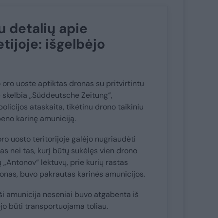
u detalių apie
tijoje: išgelbėjo
oro uoste aptiktas dronas su pritvirtintu
 skelbia „Süddeutsche Zeitung“,
licijos ataskaita, tikėtinu drono taikiniu
eno karinę amuniciją.
ro uosto teritorijoje galėjo nugriaudėti
s nei tas, kurį būtų sukėlęs vien drono
ų „Antonov“ lėktuvų, prie kurių rastas
onas, buvo pakrautas karinės amunicijos.
 amunicija neseniai buvo atgabenta iš
ėjo būti transportuojama toliau.