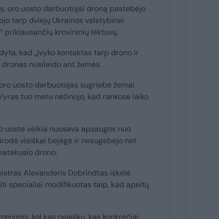
s, oro uosto darbuotojai droną pastebėjo
bojo tarp dviejų Ukrainos valstybinei
 priklausančių krovininių lėktuvų.
yta, kad „įvyko kontaktas tarp drono ir
o dronas nusileido ant žemės.
s oro uosto darbuotojas sugriebė žemai
. Vyras tuo metu nežinojo, kad rankose laiko
o uoste veikia nuosava apsaugos nuo
irodė visiškai bejėgė ir nesugebėjo net
ą patekusio drono.
nistras Alexanderis Dobrindtas iškėlė
ūti specialiai modifikuotas taip, kad apeitų
menimis, kol kas neaišku, kas konkrečiai