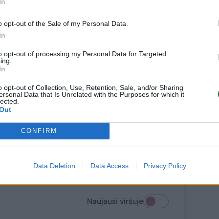
In
ė, kad NATO turėtų tiekti su Rusijos
o opt-out of the Sale of my Personal Data.
t kokią jai reikalingą ginkluotę, įskaitant
In
raketas.
to opt-out of processing my Personal Data for Targeted
ing.
In
ras Zelenskis teigia, kad Ukrainai reikia
nkiosios ginkluotės.
o opt-out of Collection, Use, Retention, Sale, and/or Sharing
ersonal Data that Is Unrelated with the Purposes for which it
lected.
Out
CONFIRM
jūčio 6-osios naujienos
Data Deletion
Data Access
Privacy Policy
Naujausi viršuje
Svarbus pranešimas