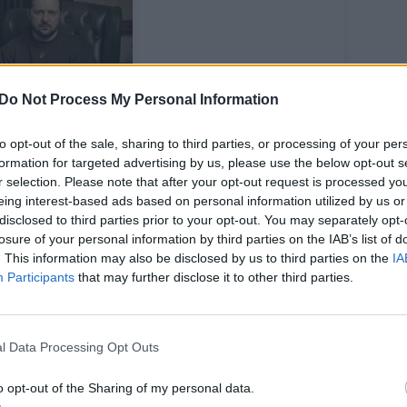
Do Not Process My Personal Information
 Zelenskis: aš
krai pasitikiu
to opt-out of the sale, sharing to third parties, or processing of your per
etuviais, labai
formation for targeted advertising by us, please use the below opt-out s
ems ačiū
r selection. Please note that after your opt-out request is processed y
eing interest-based ads based on personal information utilized by us or
disclosed to third parties prior to your opt-out. You may separately opt-
losure of your personal information by third parties on the IAB’s list of
. This information may also be disclosed by us to third parties on the
IA
Participants
that may further disclose it to other third parties.
ąlygomis, sakykime, didžiųjų Europos šalių
s procesų variklis, deja, neatlieka
l Data Processing Opt Outs
akė jis spaudos konferencijoje.
o opt-out of the Sharing of my personal data.