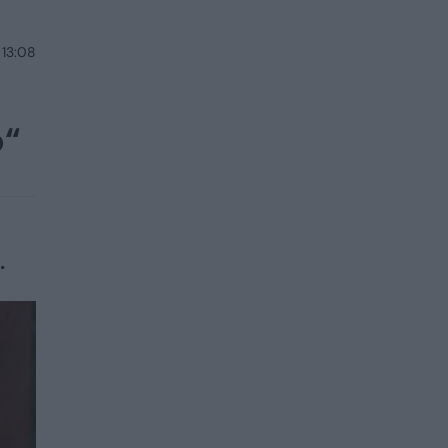
 13:08
o“
.