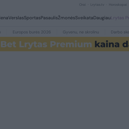
Orai
Lrytas.tv
Horoskopai
iena
Verslas
Sportas
Pasaulis
Žmonės
Sveikata
Daugiau
Lrytas 
e
Europos burės 2026
Gyvenu, ne skrolinu
Darbo ske