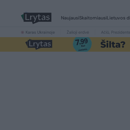
Naujausi
Skaitomiausi
Lietuvos d
Karas Ukrainoje
Žalioji erdvė
Ačiū, Prezident