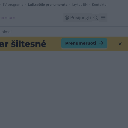
TV programa
Laikraščio prenumerata
Lrytas EN
Kontaktai
Premium
Prisijungti
lbimai