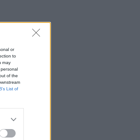
sonal or
ection to
ou may
 personal
out of the
 downstream
B’s List of