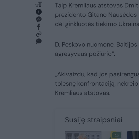
Taip Kremliaus atstovas Dmi
prezidento Gitano Nausėdos ra
dėl ginkluotės tiekimo Ukraina
D. Peskovo nuomone, Baltijos ša
agresyvaus požiūrio“.
„Akivaizdu, kad jos pasirengu
tolesnę konfrontaciją, nekre
Kremliaus atstovas.
Susiję straipsniai