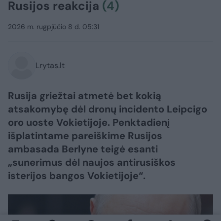
Rusijos reakcija
(4)
2026 m. rugpjūčio 8 d. 05:31
Lrytas.lt
Rusija griežtai atmetė bet kokią
atsakomybę dėl dronų incidento Leipcigo
oro uoste Vokietijoje. Penktadienį
išplatintame pareiškime Rusijos
ambasada Berlyne teigė esanti
„sunerimus dėl naujos antirusiškos
isterijos bangos Vokietijoje“.