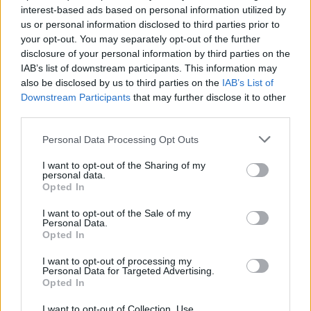
Susiję straipsniai
interest-based ads based on personal information utilized by
us or personal information disclosed to third parties prior to
your opt-out. You may separately opt-out of the further
disclosure of your personal information by third parties on the
IAB’s list of downstream participants. This information may
also be disclosed by us to third parties on the
IAB’s List of
Downstream Participants
that may further disclose it to other
third parties.
Personal Data Processing Opt Outs
I want to opt-out of the Sharing of my
personal data.
Oficiali Ukrainos derybų dėl
Moldovo
Opted In
narystės ES pradžia – jau
rinkimai
birželį
kaip ir 
I want to opt-out of the Sale of my
Personal Data.
stojimo į
Opted In
I want to opt-out of processing my
Personal Data for Targeted Advertising.
Opted In
I want to opt-out of Collection, Use,