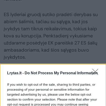
ES lyderiai gruodį sutiko pradėti derybas su
abiem šalimis, tačiau su sąlyga, kad jos
įvykdys tam tikrus reikalavimus, tokius kaip
kova su korupcija. Penktadienį vykusiame
uždarame posėdyje EK pareiškė 27 ES šalių
ambasadoriams, kad šios sąlygos buvo
įvykdytos.
Nepaisant to, visos šalys narės dar turi
Lrytas.lt -
Do Not Process My Personal Information
vienbalsiai susitarti dėl derybų vykdymo
If you wish to opt-out of the sale, sharing to third parties, or
plano.
processing of your personal or sensitive information for
targeted advertising by us, please use the below opt-out
section to confirm your selection. Please note that after your
opt-out request is processed you may continue seeing