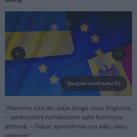
Daugiau nuotraukų (1)
„Manome, kad abi šalys žengė visus žingsnius,
– penktadienį žurnalistams sakė Komisijos
atstovė. – Dabar sprendimas yra šalių narių
rankose.“