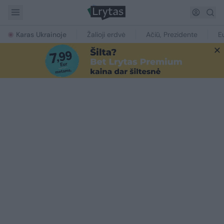
Karas Ukrainoje
Žalioji erdvė
Ačiū, Prezidente
E