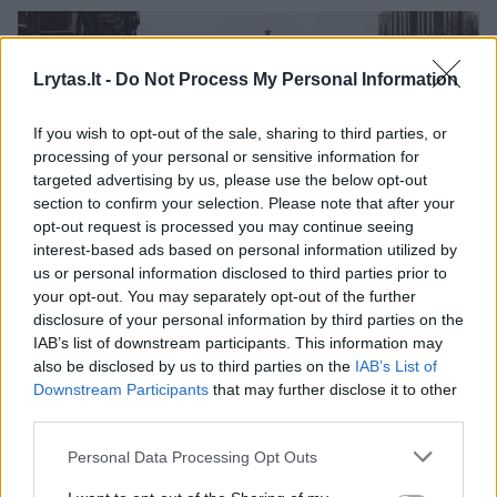
Lrytas.lt -
Do Not Process My Personal Information
If you wish to opt-out of the sale, sharing to third parties, or
processing of your personal or sensitive information for
targeted advertising by us, please use the below opt-out
section to confirm your selection. Please note that after your
opt-out request is processed you may continue seeing
interest-based ads based on personal information utilized by
Daugiau nuotraukų (1)
us or personal information disclosed to third parties prior to
your opt-out. You may separately opt-out of the further
disclosure of your personal information by third parties on the
IAB’s list of downstream participants. This information may
„Kartu su savo sąjungininkais esame
also be disclosed by us to third parties on the
IAB’s List of
Downstream Participants
that may further disclose it to other
įsipareigoję stiprinti savo atgrasymą ir
third parties.
gynybą (...) ir išplėsti sankcijas Rusijai, taip
pat tiems, kurie įgalina Rusijos agresiją“, –
Personal Data Processing Opt Outs
sakoma Danijos, Estijos, Suomijos, Latvijos,