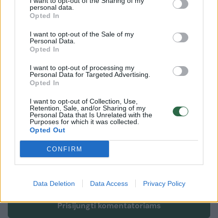
I want to opt-out of the Sharing of my
personal data.
Norvegijos, Lenkijos ir Švedijos pranešime.
Opted In
I want to opt-out of the Sale of my
Personal Data.
sankcijos Rusijai
Baltijos šalys
Lenkija
Rodyti daugiau žymių
Opted In
I want to opt-out of processing my
Personal Data for Targeted Advertising.
Opted In
Komentuoti po šiuo straipsniu
I want to opt-out of Collection, Use,
Retention, Sale, and/or Sharing of my
Personal Data that Is Unrelated with the
Komentuoti gali tik Lrytas registruoti vartotojai.
Purposes for which it was collected.
Opted Out
Prisijunkite prie registruotų vartotojų
bendruomenės ir bendraukite komentaruose!
CONFIRM
Rodyti komentarus
Data Deletion
Data Access
Privacy Policy
Prisijungti komentatoriams