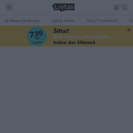
Karas Ukrainoje
Žalioji erdvė
Ačiū, Prezidente
E