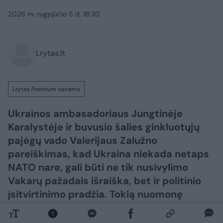
2026 m. rugpjūčio 5 d. 18:30
Lrytas.lt
Lrytas Premium nariams
Ukrainos ambasadoriaus Jungtinėje
Karalystėje ir buvusio šalies ginkluotųjų
pajėgų vado Valerijaus Zalužno
pareiškimas, kad Ukraina niekada netaps
NATO nare, gali būti ne tik nusivylimo
Vakarų pažadais išraiška, bet ir politinio
įsitvirtinimo pradžia. Tokią nuomonę
„Lietuvos ryto“ televizijos laidoje „Nauja
diena“ išsakė ambasadorius, buvęs