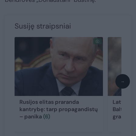
Susiję straipsniai
→
Rusijos elitas praranda
Latvijai 
kantrybę: tarp propagandistų
Baltarus
– panika
(6)
grasinim