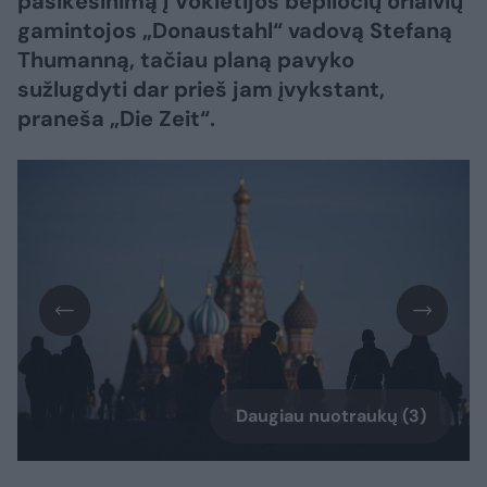
pasikėsinimą į Vokietijos bepiločių orlaivių
gamintojos „Donaustahl“ vadovą Stefaną
Thumanną, tačiau planą pavyko
sužlugdyti dar prieš jam įvykstant,
praneša „Die Zeit“.
Daugiau nuotraukų (3)