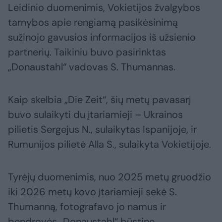
Leidinio duomenimis, Vokietijos žvalgybos
tarnybos apie rengiamą pasikėsinimą
sužinojo gavusios informacijos iš užsienio
partnerių. Taikiniu buvo pasirinktas
„Donaustahl“ vadovas S. Thumannas.
Kaip skelbia „Die Zeit“, šių metų pavasarį
buvo sulaikyti du įtariamieji – Ukrainos
pilietis Sergejus N., sulaikytas Ispanijoje, ir
Rumunijos pilietė Alla S., sulaikyta Vokietijoje.
Tyrėjų duomenimis, nuo 2025 metų gruodžio
iki 2026 metų kovo įtariamieji sekė S.
Thumanną, fotografavo jo namus ir
bendrovės „Donaustahl“ būstinę.