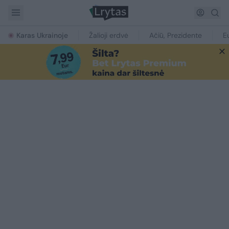
Karas Ukrainoje
Žalioji erdvė
Ačiū, Prezidente
E