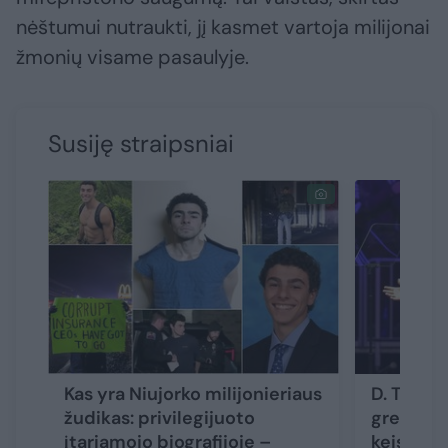
nėštumui nutraukti, jį kasmet vartoja milijonai
žmonių visame pasaulyje.
Susiję straipsniai
Kas yra Niujorko milijonieriaus
D. Trumpa
žudikas: privilegijuoto
greitį ir 
įtariamojo biografijoje –
keis jau