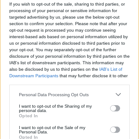
su dantų pasta.
If you wish to opt-out of the sale, sharing to third parties, or
processing of your personal or sensitive information for
targeted advertising by us, please use the below opt-out
Smegenų kirminas, negyvas banginis
section to confirm your selection. Please note that after your
opt-out request is processed you may continue seeing
interest-based ads based on personal information utilized by
2024 m. prezidento rinkimuose R. F. Kennedy
us or personal information disclosed to third parties prior to
jaunesnysis iš pradžių išsikėlė kaip
your opt-out. You may separately opt-out of the further
disclosure of your personal information by third parties on the
nepriklausomas kandidatas, o per jo
IAB’s list of downstream participants. This information may
kampaniją galima buvo išgirsti virtinę
also be disclosed by us to third parties on the
IAB’s List of
Downstream Participants
that may further disclose it to other
sensacingų atviravimų.
third parties.
Personal Data Processing Opt Outs
Vėl pasirodė jo teiginys, esą jis pasveiko nuo
I want to opt-out of the Sharing of my
parazitinio smegenų kirmino, išsakytas senais
personal data.
Opted In
laikais per skyrybų parodymus, taip pat jo
dukters papasakota istorija, kad jis kartą
I want to opt-out of the Sale of my
Personal Data.
grandininiu pjūklu nupjovė galvą negyvam
Opted In