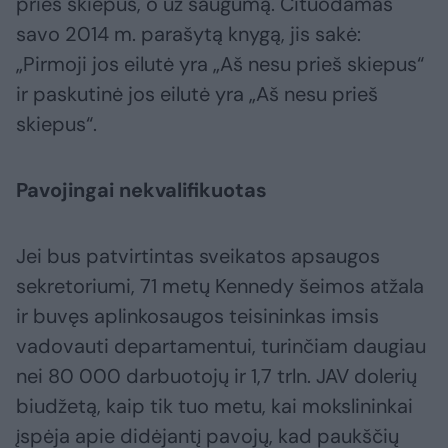
prieš skiepus, o už saugumą. Cituodamas
savo 2014 m. parašytą knygą, jis sakė:
„Pirmoji jos eilutė yra „Aš nesu prieš skiepus“
ir paskutinė jos eilutė yra „Aš nesu prieš
skiepus“.
Pavojingai nekvalifikuotas
Jei bus patvirtintas sveikatos apsaugos
sekretoriumi, 71 metų Kennedy šeimos atžala
ir buvęs aplinkosaugos teisininkas imsis
vadovauti departamentui, turinčiam daugiau
nei 80 000 darbuotojų ir 1,7 trln. JAV dolerių
biudžetą, kaip tik tuo metu, kai mokslininkai
įspėja apie didėjantį pavojų, kad paukščių