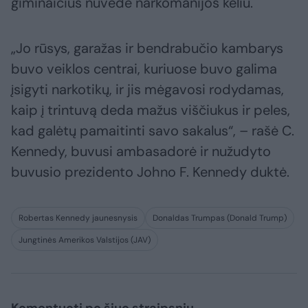
giminaičius nuvedė narkomanijos keliu.
„Jo rūsys, garažas ir bendrabučio kambarys
buvo veiklos centrai, kuriuose buvo galima
įsigyti narkotikų, ir jis mėgavosi rodydamas,
kaip į trintuvą deda mažus viščiukus ir peles,
kad galėtų pamaitinti savo sakalus“, – rašė C.
Kennedy, buvusi ambasadorė ir nužudyto
buvusio prezidento Johno F. Kennedy duktė.
Robertas Kennedy jaunesnysis
Donaldas Trumpas (Donald Trump)
Jungtinės Amerikos Valstijos (JAV)