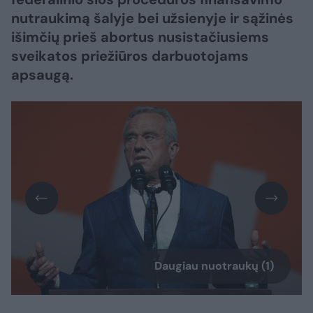
nutraukimą šalyje bei užsienyje ir sąžinės
išimčių prieš abortus nusistačiusiems
sveikatos priežiūros darbuotojams
apsaugą.
Daugiau nuotraukų (1)