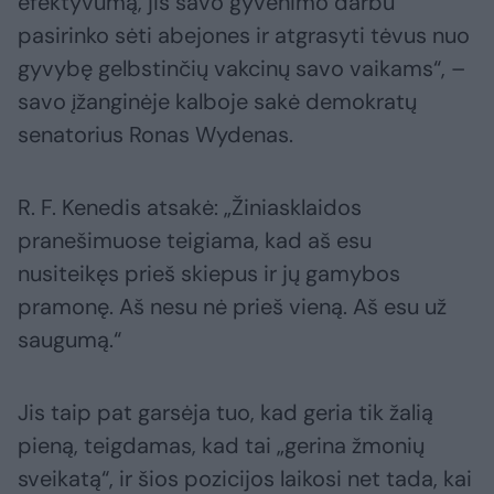
efektyvumą, jis savo gyvenimo darbu
pasirinko sėti abejones ir atgrasyti tėvus nuo
gyvybę gelbstinčių vakcinų savo vaikams“, –
savo įžanginėje kalboje sakė demokratų
senatorius Ronas Wydenas.
R. F. Kenedis atsakė: „Žiniasklaidos
pranešimuose teigiama, kad aš esu
nusiteikęs prieš skiepus ir jų gamybos
pramonę. Aš nesu nė prieš vieną. Aš esu už
saugumą.“
Jis taip pat garsėja tuo, kad geria tik žalią
pieną, teigdamas, kad tai „gerina žmonių
sveikatą“, ir šios pozicijos laikosi net tada, kai