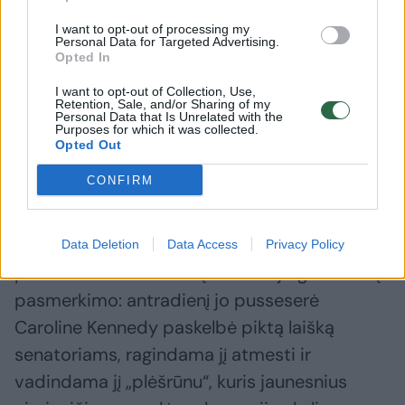
banginiui.
I want to opt-out of processing my
Personal Data for Targeted Advertising.
Opted In
Jis netgi paskelbė vaizdo įrašą, kuriame
I want to opt-out of Collection, Use,
prisipažino, kad prieš dešimtmetį
Retention, Sale, and/or Sharing of my
Personal Data that Is Unrelated with the
Centriniame parke padėjo negyvą šešių
Purposes for which it was collected.
Opted Out
mėnesių meškiuką, iš pradžių planavęs jį
CONFIRM
nudirti mėsai.
Jo sprendimas paremti D. Trumpą po
Data Deletion
Data Access
Privacy Policy
pasitraukimo iš rinkimų sulaukė jo giminaičių
pasmerkimo: antradienį jo pusseserė
Caroline Kennedy paskelbė piktą laišką
senatoriams, ragindama jį atmesti ir
vadindama jį „plėšrūnu“, kuris jaunesnius