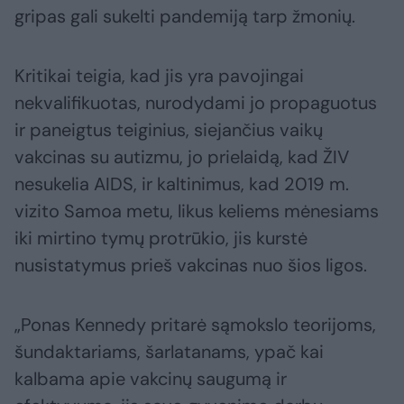
gripas gali sukelti pandemiją tarp žmonių.
Kritikai teigia, kad jis yra pavojingai
nekvalifikuotas, nurodydami jo propaguotus
ir paneigtus teiginius, siejančius vaikų
vakcinas su autizmu, jo prielaidą, kad ŽIV
nesukelia AIDS, ir kaltinimus, kad 2019 m.
vizito Samoa metu, likus keliems mėnesiams
iki mirtino tymų protrūkio, jis kurstė
nusistatymus prieš vakcinas nuo šios ligos.
„Ponas Kennedy pritarė sąmokslo teorijoms,
šundaktariams, šarlatanams, ypač kai
kalbama apie vakcinų saugumą ir