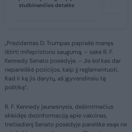
stulbinančios detalės
„Prezidentas D. Trumpas paprašė manęs
ištirti mifepristono saugumą, – sakė R. F.
Kennedy Senato posėdyje. – Jis kol kas dar
nepareiškė pozicijos, kaip jį reglamentuoti.
Kad ir ką jis darytų, aš įgyvendinsiu tą
politiką“.
R. F. Kennedy jaunesnysis, dešimtmečius
skleidęs dezinformaciją apie vakcinas,
trečiadienį Senato posėdyje pareiškė esąs ne