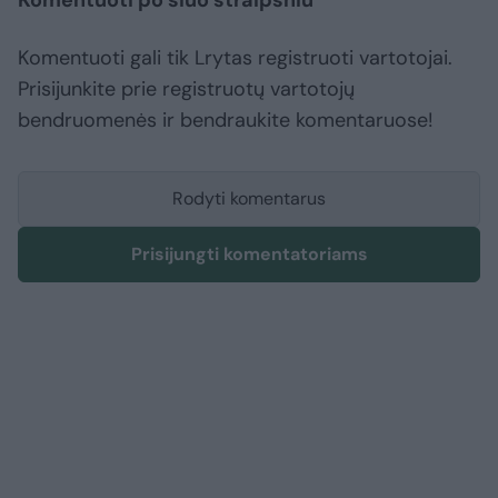
Komentuoti po šiuo straipsniu
Komentuoti gali tik Lrytas registruoti vartotojai.
Prisijunkite prie registruotų vartotojų
bendruomenės ir bendraukite komentaruose!
Rodyti komentarus
Prisijungti komentatoriams