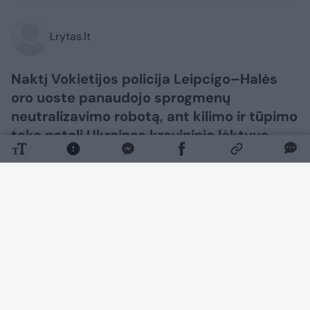
Lrytas.lt
Naktį Vokietijos policija Leipcigo–Halės
oro uoste panaudojo sprogmenų
neutralizavimo robotą, ant kilimo ir tūpimo
tako netoli Ukrainos krovininio lėktuvo
pastebėjusi droną. Incidentą, kuris sukėlė
didelį nerimą ir privertė nukreipti daugybę
skrydžių į kitus oro uostus, pakomentavo
Ukrainos ambasadorius Vokietijoje.