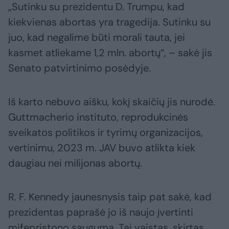
„Sutinku su prezidentu D. Trumpu, kad
kiekvienas abortas yra tragedija. Sutinku su
juo, kad negalime būti morali tauta, jei
kasmet atliekame 1,2 mln. abortų“, – sakė jis
Senato patvirtinimo posėdyje.
Iš karto nebuvo aišku, kokį skaičių jis nurodė.
Guttmacherio instituto, reprodukcinės
sveikatos politikos ir tyrimų organizacijos,
vertinimu, 2023 m. JAV buvo atlikta kiek
daugiau nei milijonas abortų.
R. F. Kennedy jaunesnysis taip pat sakė, kad
prezidentas paprašė jo iš naujo įvertinti
mifepristono saugumą. Tai vaistas, skirtas