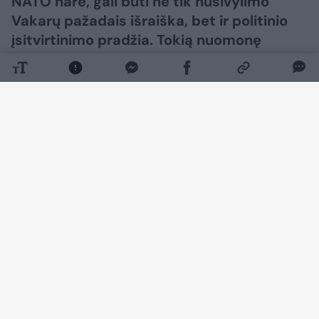
NATO nare, gali būti ne tik nusivylimo
Vakarų pažadais išraiška, bet ir politinio
įsitvirtinimo pradžia. Tokią nuomonę
„Lietuvos ryto“ televizijos laidoje „Nauja
diena“ išsakė ambasadorius, buvęs
užsienio reikalų ministras daktaras
Antanas Valionis.
Daugiau nuotraukų (29)