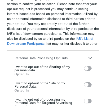
section to confirm your selection. Please note that after your
opt-out request is processed you may continue seeing
Duomenys apie aukų skaičių skiriasi. Tyrėjų
interest-based ads based on personal information utilized by
us or personal information disclosed to third parties prior to
šaltinis pranešė, kad žuvo aštuoni, VRM
your opt-out. You may separately opt-out of the further
duomenimis – trys žmonės: policijos patrulis,
disclosure of your personal information by third parties on the
IAB’s list of downstream participants. This information may
operatyvininkas ir teismo antstolių tarnybos
also be disclosed by us to third parties on the
IAB’s List of
pareigūnas. Šaltinis iš medikų tarpo pranešė
Downstream Participants
that may further disclose it to other
third parties.
apie du žuvusiuosius ir 28 sužeistus, tarp jų –
3 metų vaiką.
Personal Data Processing Opt Outs
I want to opt-out of the Sharing of my
personal data.
Apgadinta apie dvi dešimtys automobilių.
Opted In
Sužeistųjų, skirtingų šaltinių duomenimis,
I want to opt-out of the Sale of my
priskaičiuojama nuo 10 iki 20.
Personal Data.
Opted In
I want to opt-out of processing my
Sprogimai nugriaudėjo vienas paskui kitą.
Personal Data for Targeted Advertising.