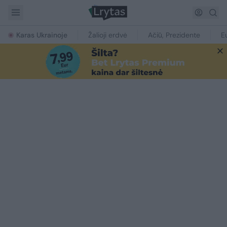
Karas Ukrainoje
Žalioji erdvė
Ačiū, Prezidente
E