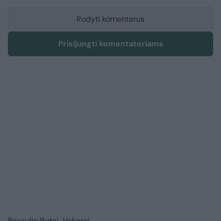
Rodyti komentarus
Prisijungti komentatoriams
Pasaulis
Rytai-Vakarai