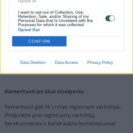
Opted In
Antrasis automobilis sprogo praėjus
I want to opt-out of Collection, Use,
maždaug 15 minučių, kai prie pirmojo
Retention, Sale, and/or Sharing of my
Personal Data that Is Unrelated with the
sprogusio jau dirbo operatyvininkai.
Purposes for which it was collected.
Opted Out
Parengė Jurgita Noreikienė
CONFIRM
Machačkala
sprogimas
teroras
Data Deletion
Data Access
Privacy Policy
Komentuoti po šiuo straipsniu
Komentuoti gali tik Lrytas registruoti vartotojai.
Prisijunkite prie registruotų vartotojų
bendruomenės ir bendraukite komentaruose!