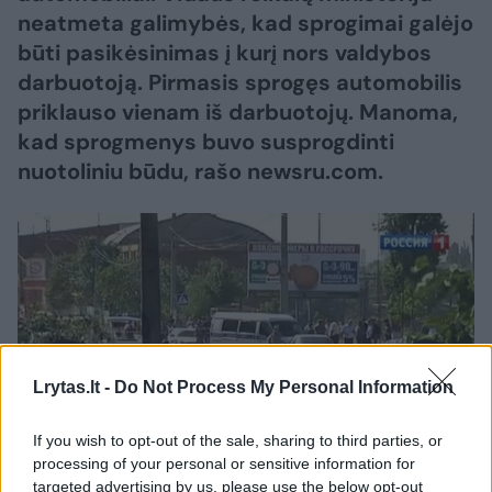
neatmeta galimybės, kad sprogimai galėjo
būti pasikėsinimas į kurį nors valdybos
darbuotoją. Pirmasis sprogęs automobilis
priklauso vienam iš darbuotojų. Manoma,
kad sprogmenys buvo susprogdinti
nuotoliniu būdu, rašo newsru.com.
Lrytas.lt -
Do Not Process My Personal Information
If you wish to opt-out of the sale, sharing to third parties, or
processing of your personal or sensitive information for
Daugiau nuotraukų (1)
targeted advertising by us, please use the below opt-out