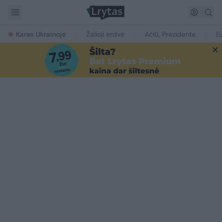
Karas Ukrainoje
Žalioji erdvė
Ačiū, Prezidente
E