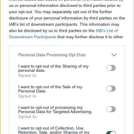
„Galvoju, kad niekas neišgyventų“, – atsakė
us or personal information disclosed to third parties prior to
V.Putinas.
your opt-out. You may separately opt-out of the further
disclosure of your personal information by third parties on the
IAB’s list of downstream participants. This information may
Tris „Oskarus“ pelnęs O.Stone‘as labiausiai
also be disclosed by us to third parties on the
IAB’s List of
Downstream Participants
that may further disclose it to other
garsėja Amerikos istorijos įkvėptais didelio
third parties.
populiarumo sulaukusiais Holivudo filmais,
Personal Data Processing Opt Outs
tokiais kaip „JFK“ ir „Gimęs liepos 4-ąją“
(„Born on the Fourth of July“). Anksčiau yra
I want to opt-out of the Sharing of my
personal data.
sukūręs filmus apie velionį Kubos lyderį Fidelį
Opted In
Castro ir 2013-aisiais mirusį Venesuelos
I want to opt-out of the Sale of my
Personal Data.
prezidentą Hugo Chavezą.
Opted In
I want to opt-out of processing my
Naujasis O.Stone'o filmą, kaip pranešta,
Personal Data for Targeted Advertising.
Opted In
kabelinė televizija „Showtime“ turi parodyti
I want to opt-out of Collection, Use,
birželio 12-15 dienomis. Filmo ištrauka
Retention, Sale, and/or Sharing of my