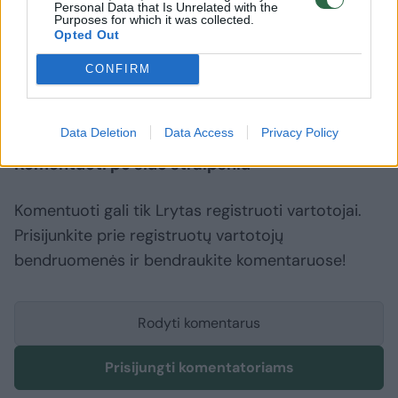
Personal Data that Is Unrelated with the
antradienį pasirodė „Youtube“.
Purposes for which it was collected.
Opted Out
CONFIRM
Rusija
Java
Vladimiras Putinas
Rodyti daugiau žymių
Data Deletion
Data Access
Privacy Policy
Komentuoti po šiuo straipsniu
Komentuoti gali tik Lrytas registruoti vartotojai.
Prisijunkite prie registruotų vartotojų
bendruomenės ir bendraukite komentaruose!
Rodyti komentarus
Prisijungti komentatoriams