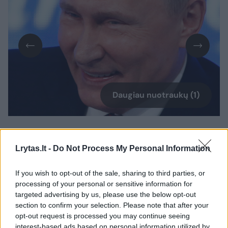
Daugiau nuotraukų (1)
„Ar JAV dominuotų „karšto“ karo atveju?“ –
Lrytas.lt -
Do Not Process My Personal Information
Rusijos lyderio paklausė O.Stone'as. Šis kino
kūrėjas planuoja artimiausiu laiku išleisti
If you wish to opt-out of the sale, sharing to third parties, or
dokumentinį filmą, pagrįstą interviu su
processing of your personal or sensitive information for
targeted advertising by us, please use the below opt-out
Kremliaus vadovu.
section to confirm your selection. Please note that after your
opt-out request is processed you may continue seeing
interest-based ads based on personal information utilized by