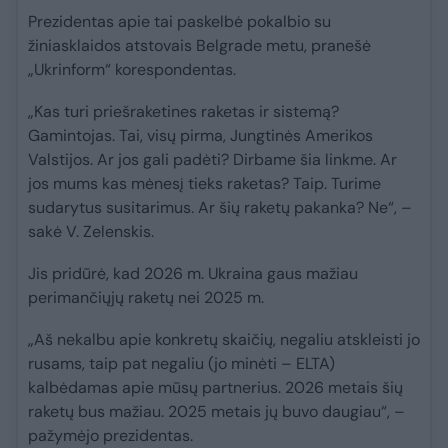
Prezidentas apie tai paskelbė pokalbio su
žiniasklaidos atstovais Belgrade metu, pranešė
„Ukrinform“ korespondentas.
„Kas turi priešraketines raketas ir sistemą?
Gamintojas. Tai, visų pirma, Jungtinės Amerikos
Valstijos. Ar jos gali padėti? Dirbame šia linkme. Ar
jos mums kas mėnesį tieks raketas? Taip. Turime
sudarytus susitarimus. Ar šių raketų pakanka? Ne“, –
sakė V. Zelenskis.
Jis pridūrė, kad 2026 m. Ukraina gaus mažiau
perimančiųjų raketų nei 2025 m.
„Aš nekalbu apie konkretų skaičių, negaliu atskleisti jo
rusams, taip pat negaliu (jo minėti – ELTA)
kalbėdamas apie mūsų partnerius. 2026 metais šių
raketų bus mažiau. 2025 metais jų buvo daugiau“, –
pažymėjo prezidentas.