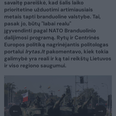
savaitę pareiškė, kad šalis laiko
prioritetine užduotimi artimiausiais
metais tapti branduoline valstybe. Tai,
pasak jo, būtų "labai realu"
įgyvendinti pagal NATO Branduolinio
dalijimosi programą. Rytų ir Centrinės
Europos politiką nagrinėjantis politologas
portalui
lrytas.lt
pakomentavo, kiek tokia
galimybė yra reali ir ką tai reikštų Lietuvos
ir viso regiono saugumui.