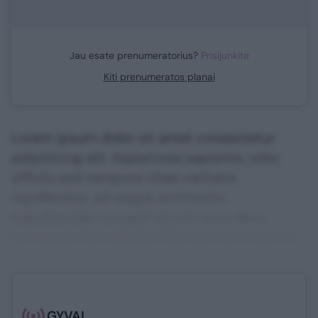
Jau esate prenumeratorius?
Prisijunkite
Kiti prenumeratos planai
Lorem ipsum dolor sit amet consectetur
adipisicing elit. Asperiores sapiente, odio
officiis sed tempore vitae veritatis
repellendus, ad saepe architecto
repudiandae corrupti sit non error illum
consequuntur adipisci dignissimos maxime.
GYVAI