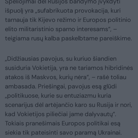
Spėliojimai dėl Rusijos bandymo įvykdyti
išpuolį yra „sufabrikuota provokacija, kuri
tarnauja tik Kijevo režimo ir Europos politinio
elito militaristinio sparno interesams“, –
teigiama rusų kalba paskelbtame pareiškime.
„Didžiausias pavojus, su kuriuo šiandien
susiduria Vokietija, yra ne tariamos hibridinės
atakos iš Maskvos, kurių nėra“, – rašė toliau
ambasada. Priešingai, pavojus esą glūdi
„politikuose, kurie su entuziazmu kuria
scenarijus dėl artėjančio karo su Rusija ir nori,
kad Vokietijos piliečiai jame dalyvautų“.
Tokiais pranešimais Europos politikai esą
siekia tik pateisinti savo paramą Ukrainai.