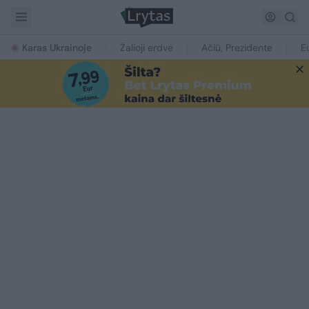
Karas Ukrainoje
Žalioji erdvė
Ačiū, Prezidente
E