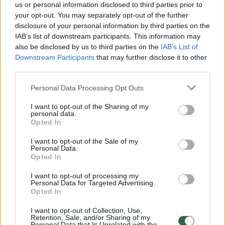
us or personal information disclosed to third parties prior to
Komentuoti gali tik Lrytas registruoti vartotojai.
your opt-out. You may separately opt-out of the further
Prisijunkite prie registruotų vartotojų
disclosure of your personal information by third parties on the
bendruomenės ir bendraukite komentaruose!
IAB’s list of downstream participants. This information may
also be disclosed by us to third parties on the
IAB’s List of
Downstream Participants
that may further disclose it to other
third parties.
Rodyti komentarus
Personal Data Processing Opt Outs
Prisijungti komentatoriams
I want to opt-out of the Sharing of my
personal data.
Opted In
I want to opt-out of the Sale of my
Personal Data.
Opted In
I want to opt-out of processing my
Personal Data for Targeted Advertising.
Opted In
I want to opt-out of Collection, Use,
Retention, Sale, and/or Sharing of my
Personal Data that Is Unrelated with the