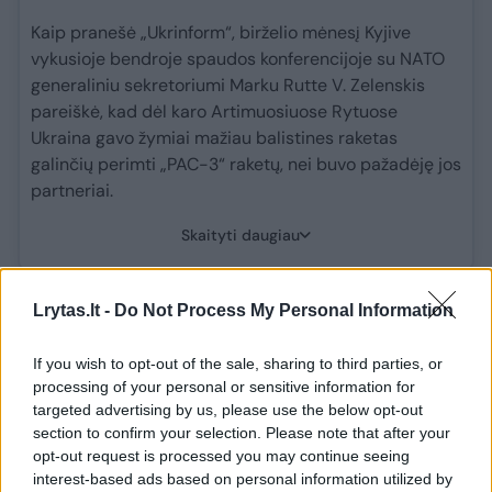
Kaip pranešė „Ukrinform“, birželio mėnesį Kyjive
vykusioje bendroje spaudos konferencijoje su NATO
generaliniu sekretoriumi Marku Rutte V. Zelenskis
pareiškė, kad dėl karo Artimuosiuose Rytuose
Ukraina gavo žymiai mažiau balistines raketas
galinčių perimti „PAC-3“ raketų, nei buvo pažadėję jos
partneriai.
Skaityti daugiau
Lrytas.lt -
Do Not Process My Personal Information
Andžej Pukšto
Lenkija
branduoliniai ginklai
Rodyti daugiau žymių
If you wish to opt-out of the sale, sharing to third parties, or
processing of your personal or sensitive information for
targeted advertising by us, please use the below opt-out
section to confirm your selection. Please note that after your
Komentuoti po šiuo straipsniu
opt-out request is processed you may continue seeing
interest-based ads based on personal information utilized by