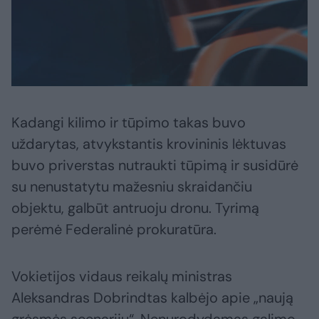
Kadangi kilimo ir tūpimo takas buvo
uždarytas, atvykstantis krovininis lėktuvas
buvo priverstas nutraukti tūpimą ir susidūrė
su nenustatytu mažesniu skraidančiu
objektu, galbūt antruoju dronu. Tyrimą
perėmė Federalinė prokuratūra.
Vokietijos vidaus reikalų ministras
Aleksandras Dobrindtas kalbėjo apie „naują
grėsmės scenarijų“. Nenurodydamas galimo