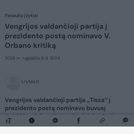
Pasaulis
Įvykiai
Vengrijos valdančioji partija į
prezidento postą nominavo V.
Orbano kritiką
2026 m. rugpjūčio 8 d. 13:04
Lrytas.lt
Vengrijos valdančioji partija „Tisza“ į
prezidento postą nominavo buvusį
Aukščiausiojo teismo pirmininką Andrasą
Baką.