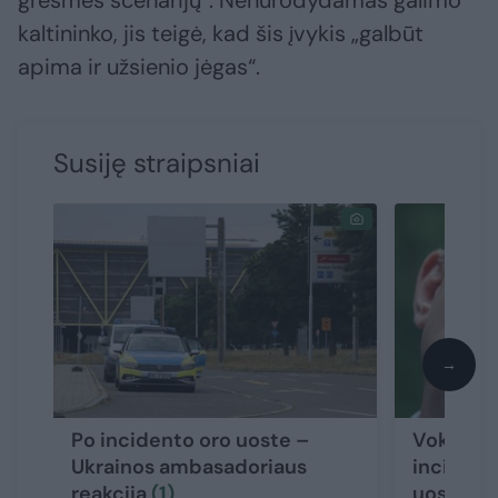
kaltininko, jis teigė, kad šis įvykis „galbūt
apima ir užsienio jėgas“.
Susiję straipsniai
→
Po incidento oro uoste –
Vokietijo
Ukrainos ambasadoriaus
incident
reakcija
(1)
uoste – 