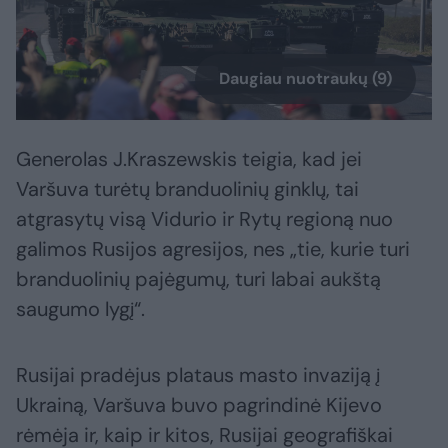
Daugiau nuotraukų (9)
Generolas J.Kraszewskis teigia, kad jei
Varšuva turėtų branduolinių ginklų, tai
atgrasytų visą Vidurio ir Rytų regioną nuo
galimos Rusijos agresijos, nes „tie, kurie turi
branduolinių pajėgumų, turi labai aukštą
saugumo lygį“.
Rusijai pradėjus plataus masto invaziją į
Ukrainą, Varšuva buvo pagrindinė Kijevo
rėmėja ir, kaip ir kitos, Rusijai geografiškai