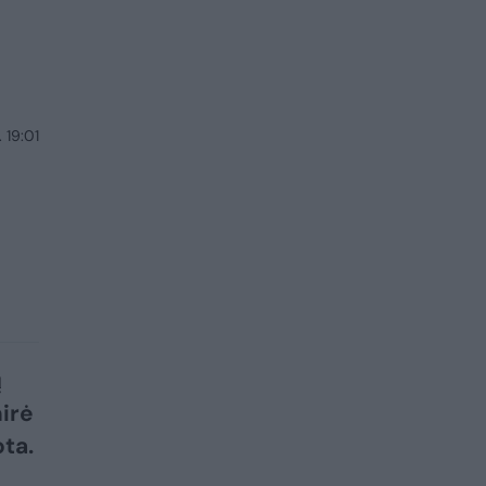
 19:01
ų
irė
ota.